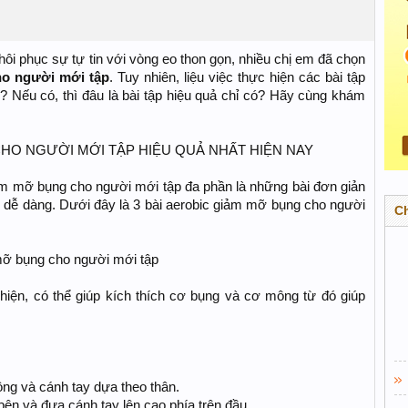
ôi phục sự tự tin với vòng eo thon gọn, nhiều chị em đã chọn
ho người mới tập
. Tuy nhiên, liệu việc thực hiện các bài tập
? Nếu có, thì đâu là bài tập hiệu quả chỉ có? Hãy cùng khám
CHO NGƯỜI MỚI TẬP HIỆU QUẢ NHẤT HIỆN NAY
ảm mỡ bụng cho người mới tập đa phần là những bài đơn giản
g dễ dàng. Dưới đây là 3 bài aerobic giảm mỡ bụng cho người
C
mỡ bụng cho người mới tập
hiện, có thể giúp kích thích cơ bụng và cơ mông từ đó giúp
ộng và cánh tay dựa theo thân.
bên và đưa cánh tay lên cao phía trên đầu.