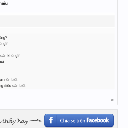
hiêu
ông?
hông?
toàn không?
quả
n nên biết
g điều cần biết
#1