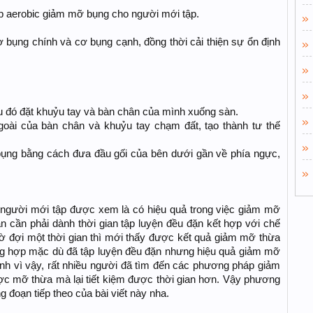
ập aerobic giảm mỡ bụng cho người mới tập.
ơ bụng chính và cơ bụng cạnh, đồng thời cải thiện sự ổn định
u đó đặt khuỷu tay và bàn chân của mình xuống sàn.
goài của bàn chân và khuỷu tay chạm đất, tạo thành tư thế
 bụng bằng cách đưa đầu gối của bên dưới gần về phía ngực,
 người mới tập được xem là có hiệu quả trong việc giảm mỡ
ạn cần phải dành thời gian tập luyện đều đặn kết hợp với chế
chờ đợi một thời gian thì mới thấy được kết quả giảm mỡ thừa
ng hợp mặc dù đã tập luyện đều đặn nhưng hiệu quả giảm mỡ
h vì vậy, rất nhiều người đã tìm đến các phương pháp giảm
c mỡ thừa mà lại tiết kiệm được thời gian hơn. Vậy phương
g đoạn tiếp theo của bài viết này nha.