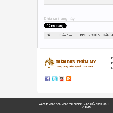
Chia sẻ trang này
Diễn đàn
KINH NGHIỆM THẨM 
P
Đ
N
T
Website đang hoạt động thử nghiệm. Chờ giấy phép MXH/T
©2015
.