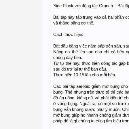
Side Plank với động tác Crunch – Bài t
Bài tập này tập trung vào cả hai phần c
và thăng bằng cơ thể.
Cách thực hiện:
Bắt đầu bằng việc nằm sấp trên sàn, sa
Nâng cơ thể lên sao cho chỉ có bên n
chống đẩy bên.
Từ tư thế này, thực hiện động tác gập
sau đó trở lại tư thế ban đầu.
Thực hiện 10-15 lần cho mỗi bên.
Các bài tập aerobic giảm mỡ bụng cho
bụng. Thế nhưng trên thực tế thì các b
độ ăn uống, kiêng cữ và phải kiên trì 
ở vùng bụng. Ngoài ra, có một số trườ
bụng vẫn không được như ý muốn. Chín
mỡ bụng giúp họ nhanh chóng giảm đượ
pháp đó là gì chúng ta cùng tìm hiểu tron