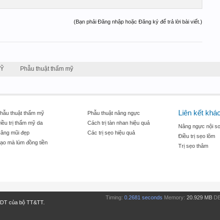
(Bạn phải Đăng nhập hoặc Đăng ký để trả lời bài viết.)
MỸ
Phẫu thuật thẩm mỹ
Liên kết khá
hẫu thuật thẩm mỹ
Phẫu thuật nâng ngực
iều trị thẩm mỹ da
Cách trị tàn nhan hiệu quả
Nâng ngực nội so
âng mũi đẹp
Các trị sẹo hiệu quả
Điều trị sẹo lõm
ạo mà lúm đồng tiền
Trị sẹo thâm
Timing:
0.2681 seconds
Memory:
20.929 MB
DB
TDT của bộ TT&TT.