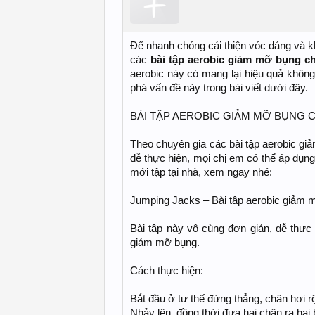
Để nhanh chóng cải thiện vóc dáng và kh
các
bài tập aerobic giảm mỡ bụng c
aerobic này có mang lại hiệu quả không
phá vấn đề này trong bài viết dưới đây.
BÀI TẬP AEROBIC GIẢM MỠ BỤNG 
Theo chuyên gia các bài tập aerobic gi
dễ thực hiện, mọi chị em có thể áp dụn
mới tập tại nhà, xem ngay nhé:
Jumping Jacks – Bài tập aerobic giảm 
Bài tập này vô cùng đơn giản, dễ thực 
giảm mỡ bụng.
Cách thực hiện:
Bắt đầu ở tư thế đứng thẳng, chân hơi r
Nhảy lên, đồng thời đưa hai chân ra hai 