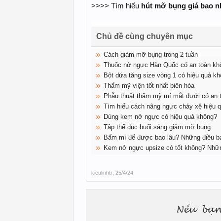
>>>> Tìm hiểu
hút mỡ bụng giá bao n
Chủ đề cùng chuyên mục
Cách giảm mỡ bụng trong 2 tuần
Thuốc nở ngực Hàn Quốc có an toàn kh
Bột dứa tăng size vòng 1 có hiệu quả k
Thẩm mỹ viện tốt nhất biên hòa
Phẫu thuật thẩm mỹ mí mắt dưới có an 
Tìm hiểu cách nâng ngực chảy xệ hiệu 
Dùng kem nở ngực có hiệu quả không?
Tập thể dục buổi sáng giảm mỡ bụng
Bấm mí để được bao lâu? Những điều bạ
Kem nở ngực upsize có tốt không? Nhữn
kieulinhtr
,
25/4/24