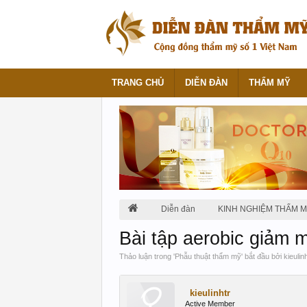
TRANG CHỦ
DIỄN ĐÀN
THẨM MỸ
Diễn đàn
KINH NGHIỆM THẨM 
Bài tập aerobic giảm 
Thảo luận trong '
Phẫu thuật thẩm mỹ
' bắt đầu bởi
kieulin
kieulinhtr
Active Member