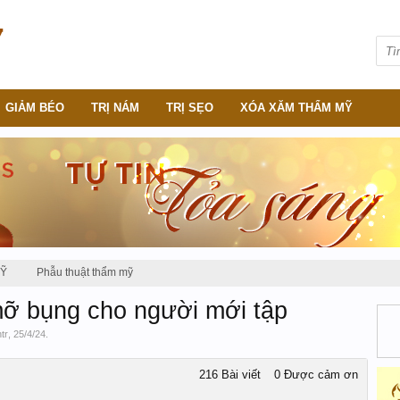
GIẢM BÉO
TRỊ NÁM
TRỊ SẸO
XÓA XĂM THẨM MỸ
MỸ
Phẫu thuật thẩm mỹ
mỡ bụng cho người mới tập
htr
,
25/4/24
.
216 Bài viết
0 Được cảm ơn