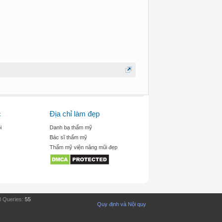
c
Địa chỉ làm đẹp
i
Danh bạ thẩm mỹ
Bác sĩ thẩm mỹ
Thẩm mỹ viện nâng mũi đẹp
 Queries:
55
Quy định và Nội quy