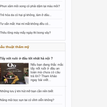
Phun xăm môi xong có phải dặm lại màu môi?
Trẻ hóa da có hại gì không, làm ở đâu...
Tư vấn mắt: Hai mí mắt không đều có...
Thêu lông mày mấy ngày thì bong vảy?
hẫu thuật thẩm mỹ
Tẩy nốt ruồi ở đâu tốt nhất hà nội ?
Nếu bạn đang thắc mắc
tẩy nốt ruồi ở đâu an
toàn mà chưa có câu
trả lời? Tham khảo
ngay bài viết...
Những lưu ý khi hút mỡ bạn cần nên biết
Nâng mũi bọc sụn tai có vĩnh viễn không?