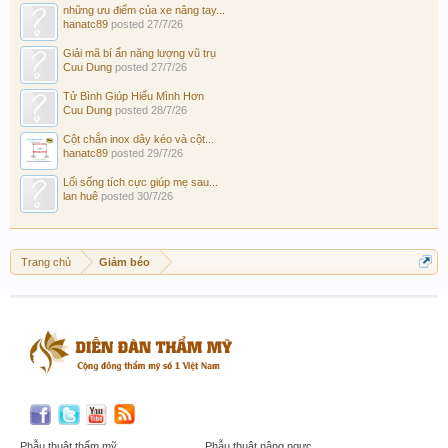
những ưu điểm của xe nâng tay...
hanatc89
posted
27/7/26
Giải mã bí ẩn năng lượng vũ trụ
Cuu Dung
posted
27/7/26
Tử Bình Giúp Hiểu Mình Hơn
Cuu Dung
posted
28/7/26
Cột chắn inox dây kéo và cột...
hanatc89
posted
29/7/26
Lối sống tích cực giúp mẹ sau...
lan huê
posted
30/7/26
Trang chủ
Giảm béo
Phẫu thuật thẩm mỹ
Phẫu thuật nâng ngực