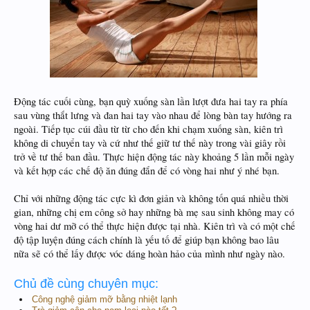
​
Động tác cuối cùng, bạn quỳ xuống sàn lần lượt đưa hai tay ra phía
sau vùng thắt lưng và đan hai tay vào nhau để lòng bàn tay hướng ra
ngoài. Tiếp tục cúi đầu từ từ cho đến khi chạm xuống sàn, kiên trì
không di chuyển tay và cứ như thế giữ tư thế này trong vài giây rồi
trở về tư thế ban đầu. Thực hiện động tác này khoảng 5 lần mỗi ngày
và kết hợp các chế độ ăn đúng đắn để có vòng hai như ý nhé bạn.
Chỉ với những động tác cực kì đơn giản và không tốn quá nhiều thời
gian, những chị em công sở hay những bà mẹ sau sinh không may có
vòng hai dư mỡ có thể thực hiện được tại nhà. Kiên trì và có một chế
độ tập luyện đúng cách chính là yếu tố để giúp bạn không bao lâu
nữa sẽ có thể lấy được vóc dáng hoàn hảo của mình như ngày nào.
Chủ đề cùng chuyên mục:
Công nghệ giảm mỡ bằng nhiệt lạnh