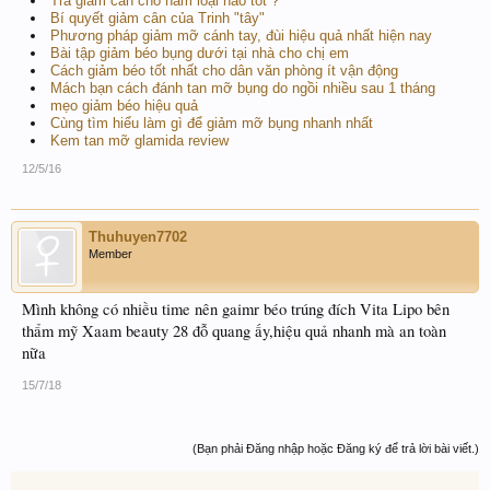
Trà giảm cân cho nam loại nào tốt ?
Bí quyết giảm cân của Trinh "tây"
Phương pháp giảm mỡ cánh tay, đùi hiệu quả nhất hiện nay
Bài tập giảm béo bụng dưới tại nhà cho chị em
Cách giảm béo tốt nhất cho dân văn phòng ít vận động
Mách bạn cách đánh tan mỡ bụng do ngồi nhiều sau 1 tháng
mẹo giảm béo hiệu quả
Cùng tìm hiểu làm gì để giảm mỡ bụng nhanh nhất
Kem tan mỡ glamida review
12/5/16
Thuhuyen7702
Member
Mình không có nhiều time nên gaimr béo trúng đích Vita Lipo bên
thẩm mỹ Xaam beauty 28 đỗ quang ấy,hiệu quả nhanh mà an toàn
nữa
15/7/18
(Bạn phải Đăng nhập hoặc Đăng ký để trả lời bài viết.)