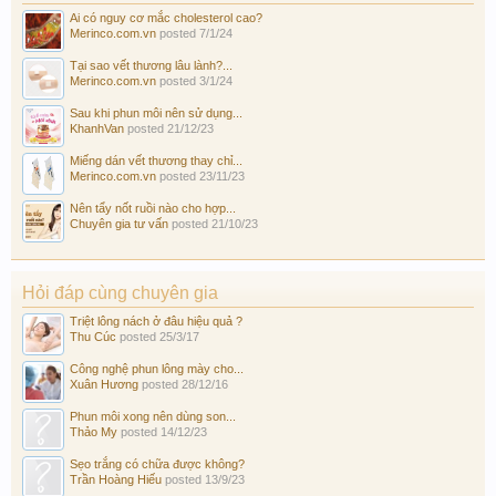
Ai có nguy cơ mắc cholesterol cao?
Merinco.com.vn
posted
7/1/24
Tại sao vết thương lâu lành?...
Merinco.com.vn
posted
3/1/24
Sau khi phun môi nên sử dụng...
KhanhVan
posted
21/12/23
Miếng dán vết thương thay chỉ...
Merinco.com.vn
posted
23/11/23
Nên tẩy nốt ruồi nào cho hợp...
Chuyên gia tư vấn
posted
21/10/23
Hỏi đáp cùng chuyên gia
Triệt lông nách ở đâu hiệu quả ?
Thu Cúc
posted
25/3/17
Công nghệ phun lông mày cho...
Xuân Hương
posted
28/12/16
Phun môi xong nên dùng son...
Thảo My
posted
14/12/23
Sẹo trắng có chữa được không?
Trần Hoàng Hiếu
posted
13/9/23