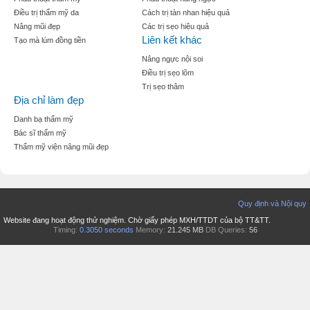
Điều trị thẩm mỹ da
Cách trị tàn nhan hiệu quả
Nâng mũi đẹp
Các trị sẹo hiệu quả
Liên kết khác
Tạo mà lúm đồng tiền
Nâng ngực nội soi
Điều trị sẹo lõm
Trị sẹo thâm
Địa chỉ làm đẹp
Danh bạ thẩm mỹ
Bác sĩ thẩm mỹ
Thẩm mỹ viện nâng mũi đẹp
Quy định và Nội quy
Website đang hoạt động thử nghiệm. Chờ giấy phép MXH/TTDT của bộ TT&TT.
Timing:
0.3050 seconds
Memory:
21.245 MB
DB Queries:
56