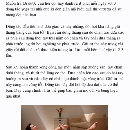
Muốn trả lời được câu hỏi đó, hãy dành ra ít phút mỗi ngày với 3
động tác yoga tại nhà cực kì đơn giản mà hiệu quả thì vượt xa cả sự
mong đợi của bạn.
Động tác đầu tiên khá đơn giản và nhẹ nhàng, đòi hỏi khả năng giữ
thăng bằng của bạn tốt. Bạn cần đứng thẳng sau đó chân trái đưa cao
ra phía sau đồng thời tay trái nắm cổ chân và tay phải đưa thẳng ra
phía trước, người hơi nghiêng về phía trước. Giữ tư thế này trong vài
giây rồi đổi chân và thực hiện tương tự. Làm mỗi bên như vậy từ 2-3
lần.
Sau khi hoàn thành xong động tác một, nằm sấp xuống sàn, tay chân
duỗi thẳng, và từ từ thả lỏng cơ thể. Đưa chân lên cao sau đó hai tay
hướng ra sau và nắm lấy cổ chân tạo thành một vòng tròn. Giữ tư thế
này càng lâu càng tốt. Động tác này đòi hỏi độ dẻo dai của cơ thể
bạn. Đây cũng chính là tư thế giúp bạn giảm mỡ đùi và bụng hiệu
quả nhất.