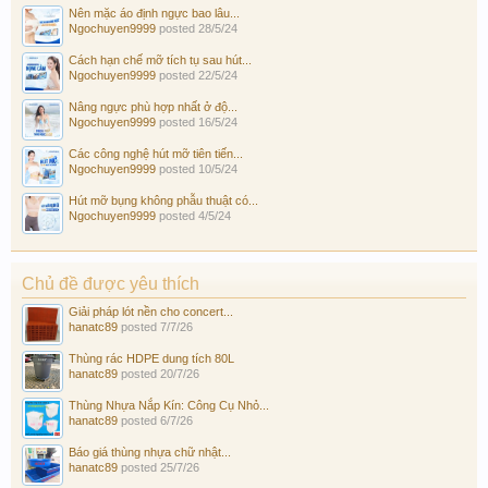
Nên mặc áo định ngực bao lâu...
Ngochuyen9999
posted
28/5/24
Cách hạn chế mỡ tích tụ sau hút...
Ngochuyen9999
posted
22/5/24
Nâng ngực phù hợp nhất ở độ...
Ngochuyen9999
posted
16/5/24
Các công nghệ hút mỡ tiên tiến...
Ngochuyen9999
posted
10/5/24
Hút mỡ bụng không phẫu thuật có...
Ngochuyen9999
posted
4/5/24
Chủ đề được yêu thích
Giải pháp lót nền cho concert...
hanatc89
posted
7/7/26
Thùng rác HDPE dung tích 80L
hanatc89
posted
20/7/26
Thùng Nhựa Nắp Kín: Công Cụ Nhỏ...
hanatc89
posted
6/7/26
Báo giá thùng nhựa chữ nhật...
hanatc89
posted
25/7/26