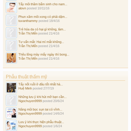
Tẩy môi thâm bẩm sinh cho nam...
alovn
posted
10/11/16
Phun xăm môi xong có phải dặm...
tuvanthammy
posted
18/4/16
Trẻ hóa da có hại gì không, làm...
Trần Thị Mến
posted
21/4/16
Tư vấn mắt: Hai mí mắt không...
Trần Thị Mến
posted
21/4/16
Thêu lông mày mấy ngày thì bong...
Trần Thị Mến
posted
21/4/16
Phẫu thuật thẩm mỹ
Tẩy nốt ruồi ở đâu tốt nhất hà...
Huệ Minh
posted
27/7/19
Những lưu ý khi hút mỡ bạn cần...
Ngochuyen9999
posted
20/6/24
Nâng mũi bọc sụn tai có vĩnh...
Ngochuyen9999
posted
14/6/24
Lưu ý khi thực hiện phẫu thuật...
Ngochuyen9999
posted
1/6/24