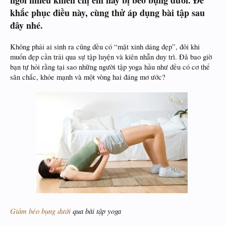
ngồi nhiều khiến chị em hay bị béo bụng dưới. Để
khắc phục điều này, cùng thử áp dụng bài tập sau
đây nhé.
Không phải ai sinh ra cũng đều có “mặt xinh dáng đẹp”, đôi khi
muốn đẹp cần trải qua sự tập luyện và kiên nhẫn duy trì. Đã bao giờ
bạn tự hỏi rằng tại sao những người tập yoga hầu như đều có cơ thể
săn chắc, khỏe mạnh và một vòng hai đáng mơ ước?
​
Giảm béo bụng dưới
qua bài tập yoga