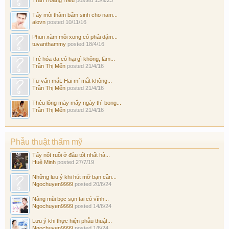
Tẩy môi thâm bẩm sinh cho nam...
alovn
posted
10/11/16
Phun xăm môi xong có phải dặm...
tuvanthammy
posted
18/4/16
Trẻ hóa da có hại gì không, làm...
Trần Thị Mến
posted
21/4/16
Tư vấn mắt: Hai mí mắt không...
Trần Thị Mến
posted
21/4/16
Thêu lông mày mấy ngày thì bong...
Trần Thị Mến
posted
21/4/16
Phẫu thuật thẩm mỹ
Tẩy nốt ruồi ở đâu tốt nhất hà...
Huệ Minh
posted
27/7/19
Những lưu ý khi hút mỡ bạn cần...
Ngochuyen9999
posted
20/6/24
Nâng mũi bọc sụn tai có vĩnh...
Ngochuyen9999
posted
14/6/24
Lưu ý khi thực hiện phẫu thuật...
Ngochuyen9999
posted
1/6/24