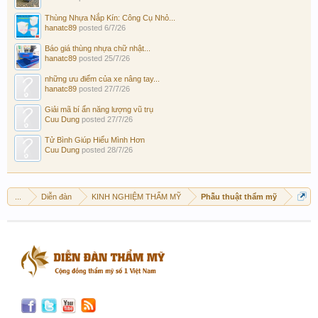
Thùng Nhựa Nắp Kín: Công Cụ Nhỏ...
hanatc89
posted
6/7/26
Báo giá thùng nhựa chữ nhật...
hanatc89
posted
25/7/26
những ưu điểm của xe nâng tay...
hanatc89
posted
27/7/26
Giải mã bí ẩn năng lượng vũ trụ
Cuu Dung
posted
27/7/26
Tử Bình Giúp Hiểu Mình Hơn
Cuu Dung
posted
28/7/26
...
Diễn đàn
KINH NGHIỆM THẨM MỸ
Phẫu thuật thẩm mỹ