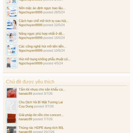
Nên mặc áo định ngực bao lâu...
Ngochuyen9999
posted
28/5/24
Cách hạn chế mỡ tích tụ sau hút...
Ngochuyen9999
posted
22/5/24
Nâng ngực phù hợp nhất ở độ...
Ngochuyen9999
posted
16/5/24
Các công nghệ hút mỡ tiên tiến...
Ngochuyen9999
posted
10/5/24
Hút mỡ bụng không phẫu thuật có...
Ngochuyen9999
posted
4/5/24
Chủ đề được yêu thích
Tấm lót nhựa cho sân khấu ca...
hanatc89
posted
3/7/26
Chu Dịch Và Bí Mật Tương Lai
Cuu Dung
posted
3/7/26
Giải pháp lót nền cho concert...
hanatc89
posted
7/7/26
Thùng rác HDPE dung tích 80L
hanatc89
posted
20/7/26