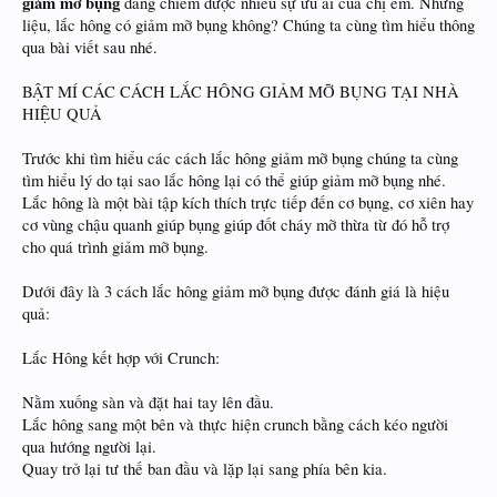
giảm mỡ bụng
đang chiếm được nhiều sự ưu ái của chị em. Nhưng
liệu, lắc hông có giảm mỡ bụng không? Chúng ta cùng tìm hiểu thông
qua bài viết sau nhé.
BẬT MÍ CÁC CÁCH LẮC HÔNG GIẢM MỠ BỤNG TẠI NHÀ
HIỆU QUẢ
Trước khi tìm hiểu các cách lắc hông giảm mỡ bụng chúng ta cùng
tìm hiểu lý do tại sao lắc hông lại có thể giúp giảm mỡ bụng nhé.
Lắc hông là một bài tập kích thích trực tiếp đến cơ bụng, cơ xiên hay
cơ vùng chậu quanh giúp bụng giúp đốt cháy mỡ thừa từ đó hỗ trợ
cho quá trình giảm mỡ bụng.
Dưới đây là 3 cách lắc hông giảm mỡ bụng được đánh giá là hiệu
quả:
Lắc Hông kết hợp với Crunch:
Nằm xuống sàn và đặt hai tay lên đầu.
Lắc hông sang một bên và thực hiện crunch bằng cách kéo người
qua hướng người lại.
Quay trở lại tư thế ban đầu và lặp lại sang phía bên kia.