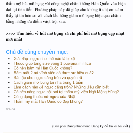
thẩm mỹ hút mỡ bụng với công nghệ chân không Hàn Quốc vừa hiện
đại lại tiên tiến. Phương pháp này đã giúp cho không ít chị em cảm
thấy tự tin hơn so với cách lắc hông giảm mỡ bụng hiệu quả chậm
bằng những ưu điểm vượt trội sau:
>>>> Tìm hiểu về hút mỡ bụng và chi phí hút mỡ bụng cập nhật
mới nhất
Chủ đề cùng chuyên mục:
Giải đáp: ngực như thế nào là bị xệ
Thuốc giúp tăng size vòng 1 pueraria mirifica
Có nên bấm mí Hàn Quốc không?
Bấm mắt 2 mí vĩnh viễn có thực sự hiệu quả?
Bài tập cho ngực căng tròn và quyến rũ
Cách giảm mỡ bụng tại nhà trong 1 tuần
Làm cách nào để ngực căng tròn? Những điều cần biết
Có nên nâng ngực nội soi tại thẩm mỹ viện Ngô Mộng Hùng?
Công dụng thuốc nở ngực của Nhật
Thẩm mỹ mắt Hàn Quốc có đẹp không?
8/1/24
(Bạn phải Đăng nhập hoặc Đăng ký để trả lời bài viết.)