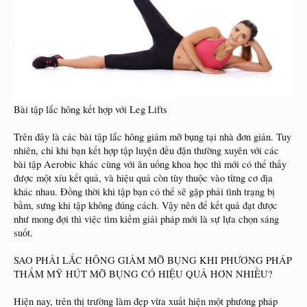
Bài tập lắc hông kết hợp với Leg Lifts
Trên đây là các bài tập lắc hông giảm mỡ bụng tại nhà đơn giản. Tuy
nhiên, chỉ khi bạn kết hợp tập luyện đều đặn thường xuyên với các
bài tập Aerobic khác cùng với ăn uống khoa học thì mới có thể thấy
được một xíu kết quả, và hiệu quả còn tùy thuộc vào từng cơ địa
khác nhau. Đồng thời khi tập bạn có thể sẽ gặp phải tình trạng bị
bầm, sưng khi tập không đúng cách. Vậy nên để kết quả đạt được
như mong đợi thì việc tìm kiếm giải pháp mới là sự lựa chọn sáng
suốt.
SAO PHẢI LẮC HÔNG GIẢM MỠ BỤNG KHI PHƯƠNG PHÁP
THẨM MỸ HÚT MỠ BỤNG CÓ HIỆU QUẢ HƠN NHIỀU?
Hiện nay, trên thị trường làm đẹp vừa xuất hiện một phương pháp