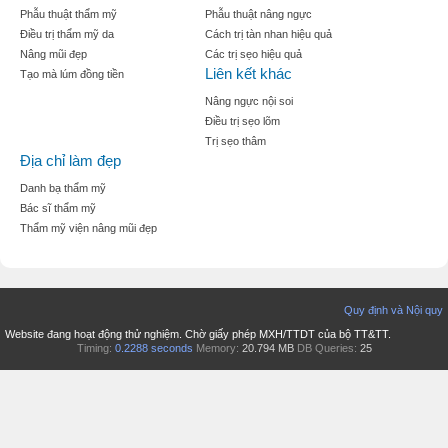
Phẫu thuật thẩm mỹ
Phẫu thuật nâng ngực
Điều trị thẩm mỹ da
Cách trị tàn nhan hiệu quả
Nâng mũi đẹp
Các trị sẹo hiệu quả
Liên kết khác
Tạo mà lúm đồng tiền
Nâng ngực nội soi
Điều trị sẹo lõm
Trị sẹo thâm
Địa chỉ làm đẹp
Danh bạ thẩm mỹ
Bác sĩ thẩm mỹ
Thẩm mỹ viện nâng mũi đẹp
Quy định và Nội quy
Website đang hoạt động thử nghiệm. Chờ giấy phép MXH/TTDT của bộ TT&TT.
Timing:
0.2288 seconds
Memory:
20.794 MB
DB Queries:
25