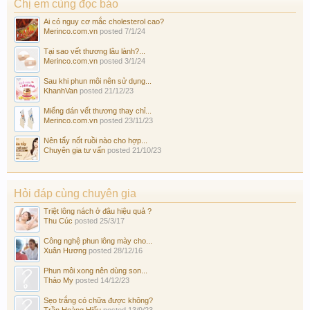
Chị em cùng đọc báo
Ai có nguy cơ mắc cholesterol cao?
Merinco.com.vn
posted
7/1/24
Tại sao vết thương lâu lành?...
Merinco.com.vn
posted
3/1/24
Sau khi phun môi nên sử dụng...
KhanhVan
posted
21/12/23
Miếng dán vết thương thay chỉ...
Merinco.com.vn
posted
23/11/23
Nên tẩy nốt ruồi nào cho hợp...
Chuyên gia tư vấn
posted
21/10/23
Hỏi đáp cùng chuyên gia
Triệt lông nách ở đâu hiệu quả ?
Thu Cúc
posted
25/3/17
Công nghệ phun lông mày cho...
Xuân Hương
posted
28/12/16
Phun môi xong nên dùng son...
Thảo My
posted
14/12/23
Sẹo trắng có chữa được không?
Trần Hoàng Hiếu
posted
13/9/23