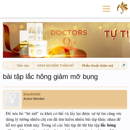
...
Diễn đàn
KINH NGHIỆM THẨM MỸ
Phẫu thuật thẩm mỹ
bài tập lắc hông giảm mỡ bụng
kieulinhtr
Active Member
Để xóa bỏ “bé mỡ” ra khỏi cơ thể và lấy lại được sự tự tin cùng vóc
dáng lý tưởng nhiều chị em đã tìm kiếm nhiều bài tâp khác nhau để
lắc hông
hỗ trợ quá trình này. Trong số các bài tập đó thì bài tập