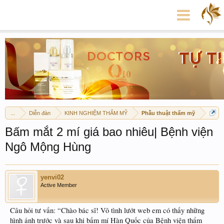
...
Diễn đàn
KINH NGHIỆM THẨM MỸ
Phẫu thuật thẩm mỹ
Bấm mắt 2 mí giá bao nhiêu| Bệnh viện
Ngô Mộng Hùng
yenvi02
Active Member
Câu hỏi tư vấn: “Chào bác sĩ! Vô tình lướt web em có thấy những
hình ảnh trước và sau khi bấm mí Hàn Quốc của Bệnh viện thẩm