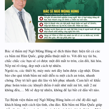
Bác sĩ thẩm mỹ Ngô Mộng Hùng sẽ đích thân thực hiện tất cả các
ca bấm mí Hàn Quốc, giúp phẫu thuật mắt to. Với đôi tay tài ba,
chắc chắc các bạn sẽ có được một đôi mắt to tròn, cân đối, hài hòa.
Nếp mí rõ ràng, đẹp một cách tự nhiên.
Ngoài ra, các thiết bị, máy móc nơi đây luôn được cập nhật. Đảm
bảo cho quá trình bấm mí mắt diễn ra một cách an toàn, nhanh
chóng. Duy trì kết quả dài lâu và hồi phục nhanh. Cam kết sẽ khắc
phục hoàn toàn các khuyết điểm ở mắt như mắt mí lót, mắt 2 mí
không đều,… Mí sẽ đẹp tự nhiên, không để lại bất cứ dấu vết nào.
Tại Bệnh viện thẩm mỹ Ngô Mộng Hùng luôn có chế độ đãi ngộ
khách hàng một cách tận tình, chu đáo. Khi bấm mí Hàn Quốc giúp