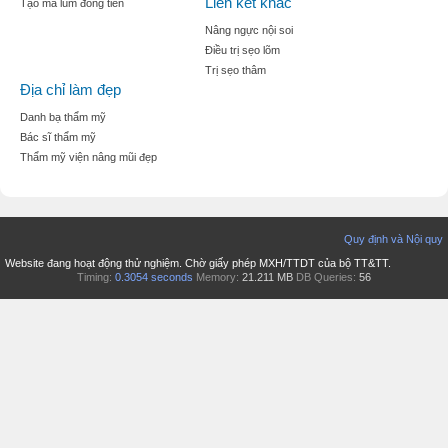
Liên kết khác
Tạo mà lúm đồng tiền
Nâng ngực nội soi
Điều trị sẹo lõm
Trị sẹo thâm
Địa chỉ làm đẹp
Danh bạ thẩm mỹ
Bác sĩ thẩm mỹ
Thẩm mỹ viện nâng mũi đẹp
Quy định và Nội quy
Website đang hoạt động thử nghiệm. Chờ giấy phép MXH/TTDT của bộ TT&TT.
Timing:
0.3054 seconds
Memory:
21.211 MB
DB Queries:
56