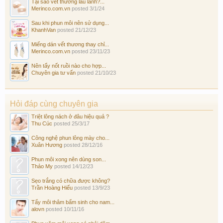
Tại sao vết thương lâu lành?...
Merinco.com.vn
posted
3/1/24
Sau khi phun môi nên sử dụng...
KhanhVan
posted
21/12/23
Miếng dán vết thương thay chỉ...
Merinco.com.vn
posted
23/11/23
Nên tẩy nốt ruồi nào cho hợp...
Chuyên gia tư vấn
posted
21/10/23
Hỏi đáp cùng chuyên gia
Triệt lông nách ở đâu hiệu quả ?
Thu Cúc
posted
25/3/17
Công nghệ phun lông mày cho...
Xuân Hương
posted
28/12/16
Phun môi xong nên dùng son...
Thảo My
posted
14/12/23
Sẹo trắng có chữa được không?
Trần Hoàng Hiếu
posted
13/9/23
Tẩy môi thâm bẩm sinh cho nam...
alovn
posted
10/11/16