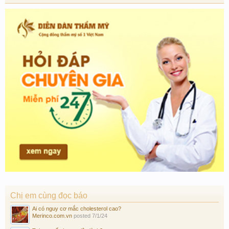
Chị em cùng đọc báo
Ai có nguy cơ mắc cholesterol cao?
Merinco.com.vn
posted
7/1/24