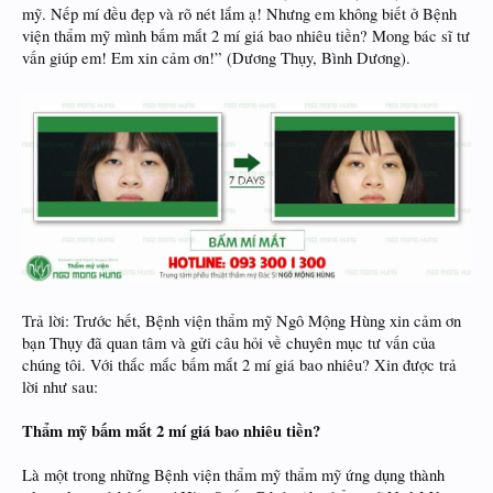
mỹ. Nếp mí đều đẹp và rõ nét lắm ạ! Nhưng em không biết ở Bệnh
viện thẩm mỹ mình bấm mắt 2 mí giá bao nhiêu tiền? Mong bác sĩ tư
vấn giúp em! Em xin cảm ơn!” (Dương Thụy, Bình Dương).
Trả lời: Trước hết, Bệnh viện thẩm mỹ Ngô Mộng Hùng xin cảm ơn
bạn Thụy đã quan tâm và gửi câu hỏi về chuyên mục tư vấn của
chúng tôi. Với thắc mắc bấm mắt 2 mí giá bao nhiêu? Xin được trả
lời như sau:
Thẩm mỹ bấm mắt 2 mí giá bao nhiêu tiền?
Là một trong những Bệnh viện thẩm mỹ thẩm mỹ ứng dụng thành