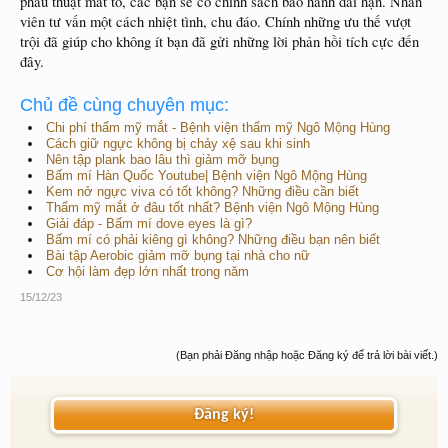
phẫu thuật mắt to, các bạn sẽ có chính sách bảo hành dài hạn. Nhân
viên tư vấn một cách nhiệt tình, chu đáo. Chính những ưu thế vượt
trội đã giúp cho không ít bạn đã gửi những lời phản hồi tích cực đến
đây.
Chủ đề cùng chuyên mục:
Chi phí thẩm mỹ mắt - Bệnh viện thẩm mỹ Ngô Mộng Hùng
Cách giữ ngực không bị chảy xệ sau khi sinh
Nên tập plank bao lâu thì giảm mỡ bụng
Bấm mí Hàn Quốc Youtube| Bệnh viện Ngô Mộng Hùng
Kem nở ngực viva có tốt không? Những điều cần biết
Thẩm mỹ mắt ở đâu tốt nhất? Bệnh viện Ngô Mộng Hùng
Giải đáp - Bấm mí dove eyes là gì?
Bấm mí có phải kiêng gì không? Những điều bạn nên biết
Bài tập Aerobic giảm mỡ bụng tại nhà cho nữ
Cơ hội làm đẹp lớn nhất trong năm
15/12/23
(Bạn phải Đăng nhập hoặc Đăng ký để trả lời bài viết.)
Đăng ký!