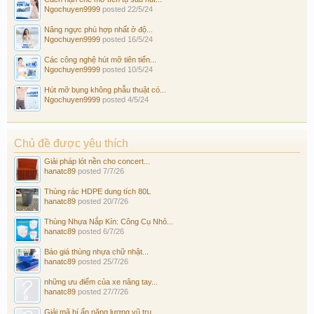
Ngochuyen9999
posted
22/5/24
Nâng ngực phù hợp nhất ở độ...
Ngochuyen9999
posted
16/5/24
Các công nghệ hút mỡ tiên tiến...
Ngochuyen9999
posted
10/5/24
Hút mỡ bụng không phẫu thuật có...
Ngochuyen9999
posted
4/5/24
Chủ đề được yêu thích
Giải pháp lót nền cho concert...
hanatc89
posted
7/7/26
Thùng rác HDPE dung tích 80L
hanatc89
posted
20/7/26
Thùng Nhựa Nắp Kín: Công Cụ Nhỏ...
hanatc89
posted
6/7/26
Báo giá thùng nhựa chữ nhật...
hanatc89
posted
25/7/26
những ưu điểm của xe nâng tay...
hanatc89
posted
27/7/26
Giải mã bí ẩn năng lượng vũ trụ