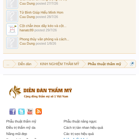
Cuu Dung
posted
27/7/26
Tử Bình Giúp Hiểu Mình Hơn
Cuu Dung
posted
28/7/26
Cột chắn inox dây kéo và cột...
hanatc89
posted
29/7/26
Phong thủy văn phòng và cách...
Cuu Dung
posted
1/8/26
...
Diễn đàn
KINH NGHIỆM THẨM MỸ
Phẫu thuật thẩm mỹ
Phẫu thuật thẩm mỹ
Phẫu thuật nâng ngực
Điều trị thẩm mỹ da
Cách trị tàn nhan hiệu quả
Nâng mũi đẹp
Các trị sẹo hiệu quả