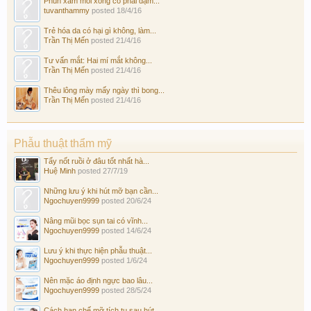
Phun xăm môi xong có phải dặm...
tuvanthammy
posted
18/4/16
Trẻ hóa da có hại gì không, làm...
Trần Thị Mến
posted
21/4/16
Tư vấn mắt: Hai mí mắt không...
Trần Thị Mến
posted
21/4/16
Thêu lông mày mấy ngày thì bong...
Trần Thị Mến
posted
21/4/16
Phẫu thuật thẩm mỹ
Tẩy nốt ruồi ở đâu tốt nhất hà...
Huệ Minh
posted
27/7/19
Những lưu ý khi hút mỡ bạn cần...
Ngochuyen9999
posted
20/6/24
Nâng mũi bọc sụn tai có vĩnh...
Ngochuyen9999
posted
14/6/24
Lưu ý khi thực hiện phẫu thuật...
Ngochuyen9999
posted
1/6/24
Nên mặc áo định ngực bao lâu...
Ngochuyen9999
posted
28/5/24
Cách hạn chế mỡ tích tụ sau hút...