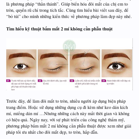
là phương pháp “thần thánh”. Giúp biến hóa đôi mắt của chị em to
tròn, quyến rũ chỉ trong tích tắc. Cùng tìm hiểu bài viết sau đây, để
“bỏ túi” cho mình những kiến thức về phương pháp làm đẹp này nhé.
Tìm hiểu kỹ thuật bấm mắt 2 mí không cần phẫu thuật
Trước đây, để làm đôi mắt to tròn, nhiều người áp dụng biện pháp
trang điểm. Hoặc sử dụng những dụng cụ đi kèm như keo dán kích
mí, miếng dán mí …Nhưng những cách này mất thời gian và không
có hiệu quả. Ngày nay, với sự phát triển của công nghệ thẩm mỹ,
phương pháp bấm mắt 2 mí không cần phẫu thuật được xem như giải
pháp tối ưu nhất cho đôi mắt đẹp, to tròn, hấp dẫn.