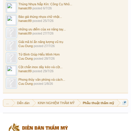
Thùng Nhựa Nắp Kín: Công Cụ Nhỏ...
hanatc89
posted
6/7/26
Báo giá thùng nhựa chữ nhật...
hanatc89
posted
25/7/26
những ưu điểm của xe nâng tay...
hanatc89
posted
27/7/26
Giải mã bí ẩn năng lượng vũ trụ
Cuu Dung
posted
27/7/26
Tử Bình Giúp Hiểu Mình Hơn
Cuu Dung
posted
28/7/26
Cột chắn inox dây kéo và cột...
hanatc89
posted
29/7/26
Phong thủy văn phòng và cách...
Cuu Dung
posted
1/8/26
...
Diễn đàn
KINH NGHIỆM THẨM MỸ
Phẫu thuật thẩm mỹ