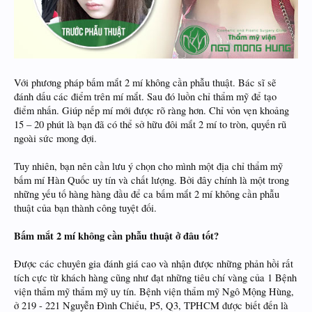
Với phương pháp bấm mắt 2 mí không cần phẫu thuật. Bác sĩ sẽ
đánh dấu các điểm trên mí mắt. Sau đó luồn chỉ thẩm mỹ để tạo
điểm nhấn. Giúp nếp mí mới được rõ ràng hơn. Chỉ vỏn vẹn khoảng
15 – 20 phút là bạn đã có thể sở hữu đôi mắt 2 mí to tròn, quyến rũ
ngoài sức mong đợi.
Tuy nhiên, bạn nên cần lưu ý chọn cho mình một địa chỉ thẩm mỹ
bấm mí Hàn Quốc uy tín và chất lượng. Bởi đây chính là một trong
những yếu tố hàng hàng đầu để ca bấm mắt 2 mí không cần phẫu
thuật của bạn thành công tuyệt đối.
Bấm mắt 2 mí không cần phẫu thuật ở đâu tốt?
Được các chuyên gia đánh giá cao và nhận được những phản hồi rất
tích cực từ khách hàng cũng như đạt những tiêu chí vàng của 1 Bệnh
viện thẩm mỹ thẩm mỹ uy tín. Bệnh viện thẩm mỹ Ngô Mộng Hùng,
ở 219 - 221 Nguyễn Đình Chiểu, P5, Q3, TPHCM được biết đến là