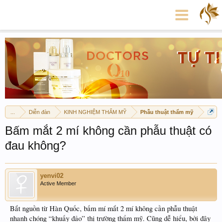
...
Diễn đàn
KINH NGHIỆM THẨM MỸ
Phẫu thuật thẩm mỹ
Bấm mắt 2 mí không cần phẫu thuật có
đau không?
yenvi02
Active Member
Bắt nguồn từ Hàn Quốc, bấm mí mắt 2 mí không cần phẫu thuật
nhanh chóng “khuấy đảo” thị trường thẩm mỹ. Cũng dễ hiểu, bởi đây