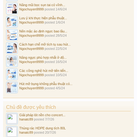
Nâng mũi bọc sụn tai có vĩnh...
Ngochuyen9999
posted
14/6/24
Lưu ý khi thực hiện phẫu thuật...
Ngochuyen9999
posted
1/6/24
Nên mặc áo định ngực bao lâu...
Ngochuyen9999
posted
28/5/24
Cách hạn chế mỡ tích tụ sau hút...
Ngochuyen9999
posted
22/5/24
Nâng ngực phù hợp nhất ở độ...
Ngochuyen9999
posted
16/5/24
Các công nghệ hút mỡ tiên tiến...
Ngochuyen9999
posted
10/5/24
Hút mỡ bụng không phẫu thuật có...
Ngochuyen9999
posted
4/5/24
Chủ đề được yêu thích
Giải pháp lót nền cho concert...
hanatc89
posted
7/7/26
Thùng rác HDPE dung tích 80L
hanatc89
posted
20/7/26