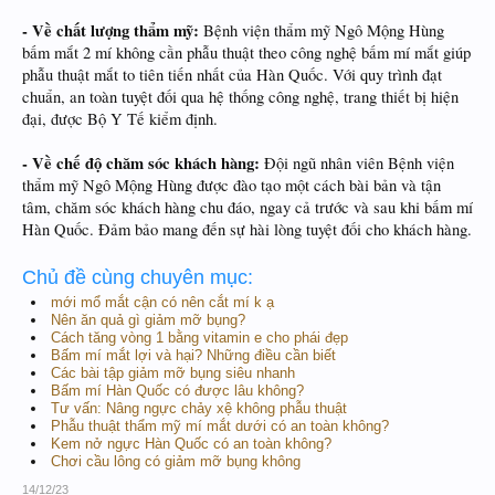
- Về chất lượng thẩm mỹ:
Bệnh viện thẩm mỹ Ngô Mộng Hùng
bấm mắt 2 mí không cần phẫu thuật theo công nghệ bấm mí mắt giúp
phẫu thuật mắt to tiên tiến nhất của Hàn Quốc. Với quy trình đạt
chuẩn, an toàn tuyệt đối qua hệ thống công nghệ, trang thiết bị hiện
đại, được Bộ Y Tế kiểm định.
- Về chế độ chăm sóc khách hàng:
Đội ngũ nhân viên Bệnh viện
thẩm mỹ Ngô Mộng Hùng được đào tạo một cách bài bản và tận
tâm, chăm sóc khách hàng chu đáo, ngay cả trước và sau khi bấm mí
Hàn Quốc. Đảm bảo mang đến sự hài lòng tuyệt đối cho khách hàng.
Chủ đề cùng chuyên mục:
mới mổ mắt cận có nên cắt mí k ạ
Nên ăn quả gì giảm mỡ bụng?
Cách tăng vòng 1 bằng vitamin e cho phái đẹp
Bấm mí mắt lợi và hại? Những điều cần biết
Các bài tập giảm mỡ bụng siêu nhanh
Bấm mí Hàn Quốc có được lâu không?
Tư vấn: Nâng ngực chảy xệ không phẫu thuật
Phẫu thuật thẩm mỹ mí mắt dưới có an toàn không?
Kem nở ngực Hàn Quốc có an toàn không?
Chơi cầu lông có giảm mỡ bụng không
14/12/23