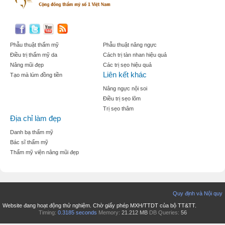
Phẫu thuật thẩm mỹ
Phẫu thuật nâng ngực
Điều trị thẩm mỹ da
Cách trị tàn nhan hiệu quả
Nâng mũi đẹp
Các trị sẹo hiệu quả
Liên kết khác
Tạo mà lúm đồng tiền
Nâng ngực nội soi
Điều trị sẹo lõm
Trị sẹo thâm
Địa chỉ làm đẹp
Danh bạ thẩm mỹ
Bác sĩ thẩm mỹ
Thẩm mỹ viện nâng mũi đẹp
Quy định và Nội quy
Website đang hoạt động thử nghiệm. Chờ giấy phép MXH/TTDT của bộ TT&TT.
Timing:
0.3185 seconds
Memory:
21.212 MB
DB Queries:
56