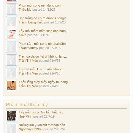
Phun môi xong nên dùng son...
Thảo My
posted
14/12/23
Sẹo trắng có chữa được không?
Trần Hoàng Hiếu
posted
13/9/23
Tẩy môi thâm bẩm sinh cho nam...
alovn
posted
10/11/16
Phun xăm môi xong có phải dặm...
tuvanthammy
posted
18/4/16
Trẻ hóa da có hại gì không, làm...
Trần Thị Mến
posted
21/4/16
Tư vấn mắt: Hai mí mắt không...
Trần Thị Mến
posted
21/4/16
Thêu lông mày mấy ngày thì bong...
Trần Thị Mến
posted
21/4/16
Phẫu thuật thẩm mỹ
Tẩy nốt ruồi ở đâu tốt nhất hà...
Huệ Minh
posted
27/7/19
Những lưu ý khi hút mỡ bạn cần...
Ngochuyen9999
posted
20/6/24