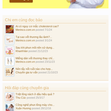
Chị em cùng đọc báo
Ai có nguy cơ mắc cholesterol cao?
Merinco.com.vn
posted
7/1/24
Tại sao vết thương lâu lành?...
Merinco.com.vn
posted
3/1/24
Sau khi phun môi nên sử dụng...
KhanhVan
posted
21/12/23
Miếng dán vết thương thay chỉ...
Merinco.com.vn
posted
23/11/23
Nên tẩy nốt ruồi nào cho hợp...
Chuyên gia tư vấn
posted
21/10/23
Hỏi đáp cùng chuyên gia
Triệt lông nách ở đâu hiệu quả ?
Thu Cúc
posted
25/3/17
Công nghệ phun lông mày cho...
Xuân Hương
posted
28/12/16