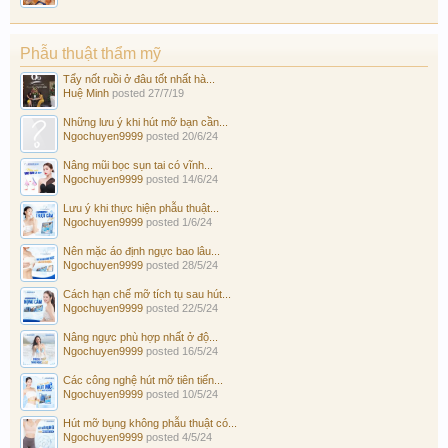
Phẫu thuật thẩm mỹ
Tẩy nốt ruồi ở đâu tốt nhất hà...
Huệ Minh
posted
27/7/19
Những lưu ý khi hút mỡ bạn cần...
Ngochuyen9999
posted
20/6/24
Nâng mũi bọc sụn tai có vĩnh...
Ngochuyen9999
posted
14/6/24
Lưu ý khi thực hiện phẫu thuật...
Ngochuyen9999
posted
1/6/24
Nên mặc áo định ngực bao lâu...
Ngochuyen9999
posted
28/5/24
Cách hạn chế mỡ tích tụ sau hút...
Ngochuyen9999
posted
22/5/24
Nâng ngực phù hợp nhất ở độ...
Ngochuyen9999
posted
16/5/24
Các công nghệ hút mỡ tiên tiến...
Ngochuyen9999
posted
10/5/24
Hút mỡ bụng không phẫu thuật có...
Ngochuyen9999
posted
4/5/24