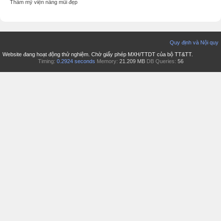
Thẩm mỹ viện nâng mũi đẹp
Quy định và Nội quy
Website đang hoạt động thử nghiệm. Chờ giấy phép MXH/TTDT của bộ TT&TT.
Timing:
0.2924 seconds
Memory:
21.209 MB
DB Queries:
56