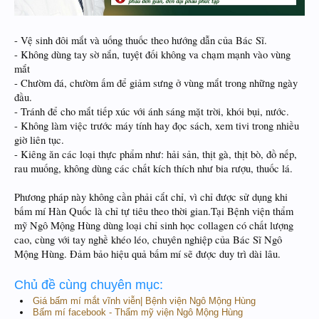
- Vệ sinh đôi mắt và uống thuốc theo hướng dẫn của Bác Sĩ.
- Không dùng tay sờ nắn, tuyệt đối không va chạm mạnh vào vùng
mắt
- Chườm đá, chườm ấm để giảm sưng ở vùng mắt trong những ngày
đầu.
- Tránh để cho mắt tiếp xúc với ánh sáng mặt trời, khói bụi, nước.
- Không làm việc trước máy tính hay đọc sách, xem tivi trong nhiều
giờ liên tục.
- Kiêng ăn các loại thực phẩm như: hải sản, thịt gà, thịt bò, đồ nếp,
rau muống, không dùng các chất kích thích như bia rượu, thuốc lá.
Phương pháp này không cần phải cắt chỉ, vì chỉ được sử dụng khi
bấm mí Hàn Quốc là chỉ tự tiêu theo thời gian.Tại Bệnh viện thẩm
mỹ Ngô Mộng Hùng dùng loại chỉ sinh học collagen có chất lượng
cao, cùng với tay nghề khéo léo, chuyên nghiệp của Bác Sĩ Ngô
Mộng Hùng. Đảm bảo hiệu quả bấm mí sẽ được duy trì dài lâu.
Chủ đề cùng chuyên mục:
Giá bấm mí mắt vĩnh viễn| Bệnh viện Ngô Mộng Hùng
Bấm mí facebook - Thẩm mỹ viện Ngô Mộng Hùng