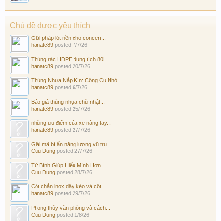
Chủ đề được yêu thích
Giải pháp lót nền cho concert...
hanatc89
posted
7/7/26
Thùng rác HDPE dung tích 80L
hanatc89
posted
20/7/26
Thùng Nhựa Nắp Kín: Công Cụ Nhỏ...
hanatc89
posted
6/7/26
Báo giá thùng nhựa chữ nhật...
hanatc89
posted
25/7/26
những ưu điểm của xe nâng tay...
hanatc89
posted
27/7/26
Giải mã bí ẩn năng lượng vũ trụ
Cuu Dung
posted
27/7/26
Tử Bình Giúp Hiểu Mình Hơn
Cuu Dung
posted
28/7/26
Cột chắn inox dây kéo và cột...
hanatc89
posted
29/7/26
Phong thủy văn phòng và cách...
Cuu Dung
posted
1/8/26