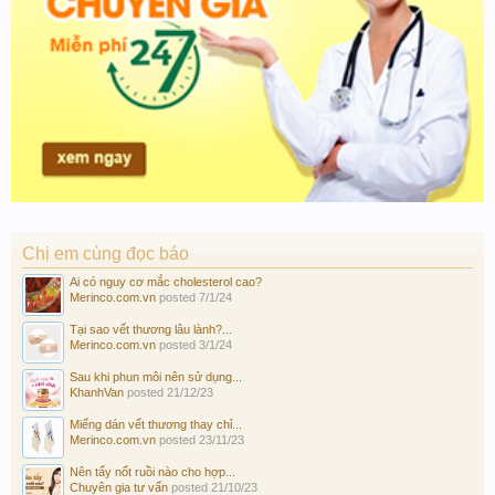
Chị em cùng đọc báo
Ai có nguy cơ mắc cholesterol cao?
Merinco.com.vn
posted
7/1/24
Tại sao vết thương lâu lành?...
Merinco.com.vn
posted
3/1/24
Sau khi phun môi nên sử dụng...
KhanhVan
posted
21/12/23
Miếng dán vết thương thay chỉ...
Merinco.com.vn
posted
23/11/23
Nên tẩy nốt ruồi nào cho hợp...
Chuyên gia tư vấn
posted
21/10/23