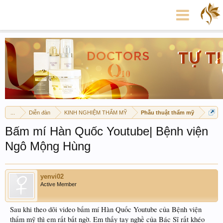
...
Diễn đàn
KINH NGHIỆM THẨM MỸ
Phẫu thuật thẩm mỹ
Bấm mí Hàn Quốc Youtube| Bệnh viện
Ngô Mộng Hùng
yenvi02
Active Member
Sau khi theo dõi video bấm mí Hàn Quốc Youtube của Bệnh viện
thẩm mỹ thì em rất bất ngờ. Em thấy tay nghề của Bác Sĩ rất khéo