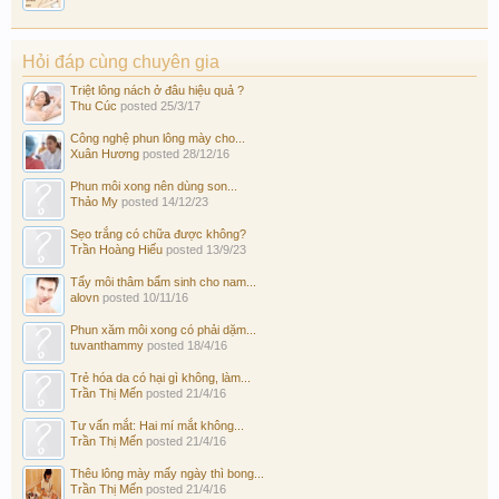
Hỏi đáp cùng chuyên gia
Triệt lông nách ở đâu hiệu quả ?
Thu Cúc
posted
25/3/17
Công nghệ phun lông mày cho...
Xuân Hương
posted
28/12/16
Phun môi xong nên dùng son...
Thảo My
posted
14/12/23
Sẹo trắng có chữa được không?
Trần Hoàng Hiếu
posted
13/9/23
Tẩy môi thâm bẩm sinh cho nam...
alovn
posted
10/11/16
Phun xăm môi xong có phải dặm...
tuvanthammy
posted
18/4/16
Trẻ hóa da có hại gì không, làm...
Trần Thị Mến
posted
21/4/16
Tư vấn mắt: Hai mí mắt không...
Trần Thị Mến
posted
21/4/16
Thêu lông mày mấy ngày thì bong...
Trần Thị Mến
posted
21/4/16