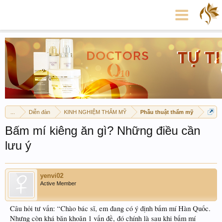
...
Diễn đàn
KINH NGHIỆM THẨM MỸ
Phẫu thuật thẩm mỹ
Bấm mí kiêng ăn gì? Những điều cần
lưu ý
yenvi02
Active Member
Câu hỏi tư vấn: “Chào bác sĩ, em đang có ý định bấm mí Hàn Quốc.
Nhưng còn khá băn khoăn 1 vấn đề, đó chính là sau khi bấm mí