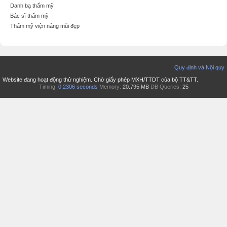
Danh bạ thẩm mỹ
Bác sĩ thẩm mỹ
Thẩm mỹ viện nâng mũi đẹp
Quy định và Nội quy
Website đang hoạt động thử nghiệm. Chờ giấy phép MXH/TTDT của bộ TT&TT.
Timing:
0.2306 seconds
Memory:
20.795 MB
DB Queries:
25