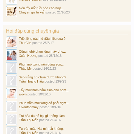
Nên tẩy nốt ruồi nào cho hợp...
Chuyên gia tư vấn
posted
21/10/23
Hỏi đáp cùng chuyên gia
Triệt lông nách ở đâu hiệu quả ?
Thu Cúc
posted
25/3/17
Công nghệ phun lông mày cho...
Xuân Hương
posted
28/12/16
Phun môi xong nên dùng son...
Thảo My
posted
14/12/23
Sẹo trắng có chữa được không?
Trần Hoàng Hiếu
posted
13/9/23
Tẩy môi thâm bẩm sinh cho nam...
alovn
posted
10/11/16
Phun xăm môi xong có phải dặm...
tuvanthammy
posted
18/4/16
Trẻ hóa da có hại gì không, làm...
Trần Thị Mến
posted
21/4/16
Tư vấn mắt: Hai mí mắt không...
Trần Thị Mến
posted
21/4/16