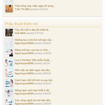
Thêu lông mày mấy ngày thì bong...
Trần Thị Mến
posted
21/4/16
Phẫu thuật thẩm mỹ
Tẩy nốt ruồi ở đâu tốt nhất hà...
Huệ Minh
posted
27/7/19
Những lưu ý khi hút mỡ bạn cần...
Ngochuyen9999
posted
20/6/24
Nâng mũi bọc sụn tai có vĩnh...
Ngochuyen9999
posted
14/6/24
Lưu ý khi thực hiện phẫu thuật...
Ngochuyen9999
posted
1/6/24
Nên mặc áo định ngực bao lâu...
Ngochuyen9999
posted
28/5/24
Cách hạn chế mỡ tích tụ sau hút...
Ngochuyen9999
posted
22/5/24
Nâng ngực phù hợp nhất ở độ...
Ngochuyen9999
posted
16/5/24
Các công nghệ hút mỡ tiên tiến...
Ngochuyen9999
posted
10/5/24