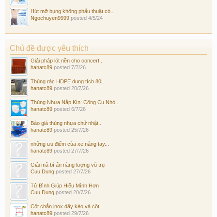
Hút mỡ bụng không phẫu thuật có...
Ngochuyen9999
posted
4/5/24
Chủ đề được yêu thích
Giải pháp lót nền cho concert...
hanatc89
posted
7/7/26
Thùng rác HDPE dung tích 80L
hanatc89
posted
20/7/26
Thùng Nhựa Nắp Kín: Công Cụ Nhỏ...
hanatc89
posted
6/7/26
Báo giá thùng nhựa chữ nhật...
hanatc89
posted
25/7/26
những ưu điểm của xe nâng tay...
hanatc89
posted
27/7/26
Giải mã bí ẩn năng lượng vũ trụ
Cuu Dung
posted
27/7/26
Tử Bình Giúp Hiểu Mình Hơn
Cuu Dung
posted
28/7/26
Cột chắn inox dây kéo và cột...
hanatc89
posted
29/7/26