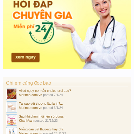
Chị em cùng đọc báo
Ai có nguy cơ mắc cholesterol cao?
Merinco.com.vn
posted
7/1/24
Tại sao vết thương lâu lành?...
Merinco.com.vn
posted
3/1/24
Sau khi phun môi nên sử dụng...
KhanhVan
posted
21/12/23
Miếng dán vết thương thay chỉ...
Merinco.com.vn
posted
23/11/23