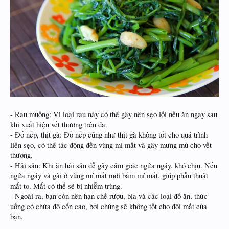
- Rau muống: Vì loại rau này có thể gây nên sẹo lồi nếu ăn ngay sau
khi xuất hiện vết thương trên da.
- Đố nếp, thịt gà: Đồ nếp cũng như thịt gà không tốt cho quá trình
liền sẹo, có thể tác động đến vùng mí mắt và gây mưng mủ cho vết
thương.
- Hải sản: Khi ăn hải sản dễ gây cảm giác ngứa ngáy, khó chịu. Nếu
ngứa ngáy và gãi ở vùng mí mắt mới bấm mí mắt, giúp phẫu thuật
mắt to. Mắt có thể sẽ bị nhiễm trùng.
- Ngoài ra, bạn còn nên hạn chế rượu, bia và các loại đồ ăn, thức
uống có chứa độ cồn cao, bởi chúng sẽ không tốt cho đôi mắt của
bạn.