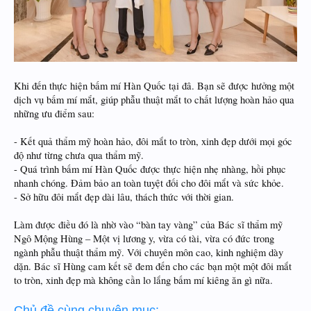
Khi đến thực hiện bấm mí Hàn Quốc tại đâ. Bạn sẽ được hưởng một
dịch vụ bấm mí mắt, giúp phẫu thuật mắt to chất lượng hoàn hảo qua
những ưu điểm sau:
- Kết quả thẩm mỹ hoàn hảo, đôi mắt to tròn, xinh đẹp dưới mọi góc
độ như từng chưa qua thẩm mỹ.
- Quá trình bấm mí Hàn Quốc được thực hiện nhẹ nhàng, hồi phục
nhanh chóng. Đảm bảo an toàn tuyệt đối cho đôi mắt và sức khỏe.
- Sở hữu đôi mắt đẹp dài lâu, thách thức với thời gian.
Làm được điều đó là nhờ vào “bàn tay vàng” của Bác sĩ thẩm mỹ
Ngô Mộng Hùng – Một vị lương y, vừa có tài, vừa có đức trong
ngành phẫu thuật thẩm mỹ. Với chuyên môn cao, kinh nghiệm dày
dặn. Bác sĩ Hùng cam kết sẽ đem đến cho các bạn một một đôi mắt
to tròn, xinh đẹp mà không cần lo lắng bấm mí kiêng ăn gì nữa.
Chủ đề cùng chuyên mục: