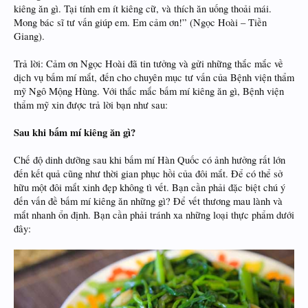
kiêng ăn gì. Tại tính em ít kiêng cữ, và thích ăn uống thoải mái.
Mong bác sĩ tư vấn giúp em. Em cảm ơn!” (Ngọc Hoài – Tiền
Giang).
Trả lời: Cảm ơn Ngọc Hoài đã tin tưởng và gửi những thắc mắc về
dịch vụ bấm mí mắt, đến cho chuyên mục tư vấn của Bệnh viện thẩm
mỹ Ngô Mộng Hùng. Với thắc mắc bấm mí kiêng ăn gì, Bệnh viện
thẩm mỹ xin được trả lời bạn như sau:
Sau khi bấm mí kiêng ăn gì?
Chế độ dinh dưỡng sau khi bấm mí Hàn Quốc có ảnh hưởng rất lớn
đến kết quả cũng như thời gian phục hồi của đôi mắt. Để có thể sở
hữu một đôi mắt xinh đẹp không tì vết. Bạn cần phải đặc biệt chú ý
đến vấn đề bấm mí kiêng ăn những gì? Để vết thương mau lành và
mắt nhanh ổn định. Bạn cần phải tránh xa những loại thực phẩm dưới
đây: