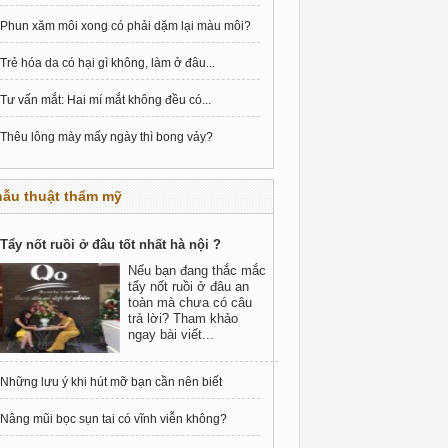
Phun xăm môi xong có phải dặm lại màu môi?
Trẻ hóa da có hại gì không, làm ở đâu...
Tư vấn mắt: Hai mí mắt không đều có...
Thêu lông mày mấy ngày thì bong vảy?
hẫu thuật thẩm mỹ
Tẩy nốt ruồi ở đâu tốt nhất hà nội ?
Nếu bạn đang thắc mắc
tẩy nốt ruồi ở đâu an
toàn mà chưa có câu
trả lời? Tham khảo
ngay bài viết...
Những lưu ý khi hút mỡ bạn cần nên biết
Nâng mũi bọc sụn tai có vĩnh viễn không?