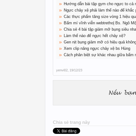
Hướng dẫn bài tập gym cho ngực to cả
Ngực chảy xệ phải làm thế nào để khắc
Các thực phẩm tăng size vòng 1 hiệu qu
Bấm mí vĩnh viễn webtretho| Bs. Ngô M
Chia sẻ 4 bài tập giảm mỡ bụng siêu nh
Làm thế nào để ngực hết chảy xệ?
Gen nịt bụng giảm mỡ có hiệu quả khôn
Xem clip nâng ngực chảy xệ bs Hùng
Cách phân biệt sự khác nhau giữa bấm 
yenvi02
,
19/12/23
Chia sẻ trang này