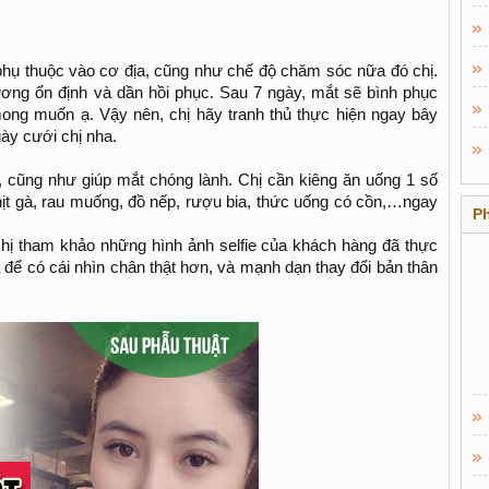
hụ thuộc vào cơ địa, cũng như chế độ chăm sóc nữa đó chị.
ương ổn định và dần hồi phục. Sau 7 ngày, mắt sẽ bình phục
mong muốn ạ. Vậy nên, chị hãy tranh thủ thực hiện ngay bây
gày cưới chị nha.
 cũng như giúp mắt chóng lành. Chị cần kiêng ăn uống 1 số
thịt gà, rau muống, đồ nếp, rượu bia, thức uống có cồn,…ngay
P
hị tham khảo những hình ảnh selfie của khách hàng đã thực
để có cái nhìn chân thật hơn, và mạnh dạn thay đổi bản thân