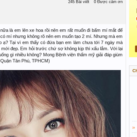
245 Bài viết
0 Được cảm ơn
nữa là em lên xe hoa rồi nên em rất muốn đi bấm mí mắt để
m có mí nhưng không rõ nên em muốn tạo 2 mí. Nhưng mà em
p ạ? Tại vì em thấy có đứa bạn em làm chưa tới 7 ngày mà
n mới đẹp. Em hỏi trước chứ sợ không kịp thì xấu lắm. Với lại
 uống gì nhiều không? Mong Bệnh viện thẩm mỹ giải đáp giùm
, Quận Tân Phú, TPHCM)
C