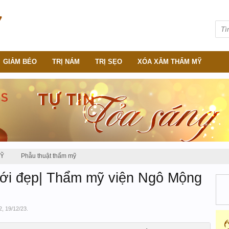
GIẢM BÉO
TRỊ NÁM
TRỊ SẸO
XÓA XĂM THẨM MỸ
MỸ
Phẫu thuật thẩm mỹ
ới đẹp| Thẩm mỹ viện Ngô Mộng
2
,
19/12/23
.