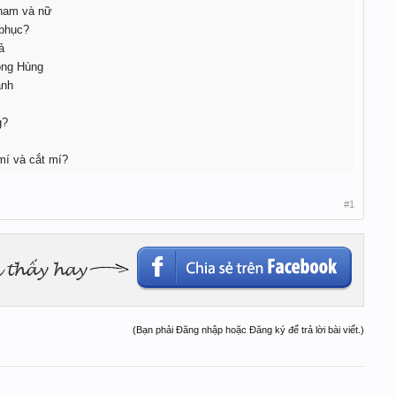
 nam và nữ
 phục?
ả
ộng Hùng
anh
g?
mí và cắt mí?
#1
(Bạn phải Đăng nhập hoặc Đăng ký để trả lời bài viết.)