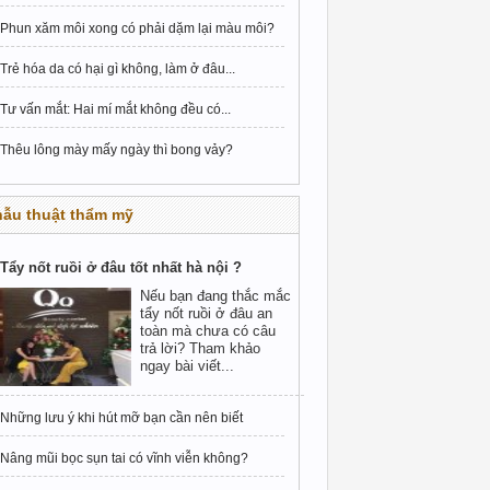
Phun xăm môi xong có phải dặm lại màu môi?
Trẻ hóa da có hại gì không, làm ở đâu...
Tư vấn mắt: Hai mí mắt không đều có...
Thêu lông mày mấy ngày thì bong vảy?
hẫu thuật thẩm mỹ
Tẩy nốt ruồi ở đâu tốt nhất hà nội ?
Nếu bạn đang thắc mắc
tẩy nốt ruồi ở đâu an
toàn mà chưa có câu
trả lời? Tham khảo
ngay bài viết...
Những lưu ý khi hút mỡ bạn cần nên biết
Nâng mũi bọc sụn tai có vĩnh viễn không?