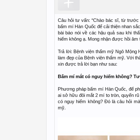
Câu hỏi tư vấn: “Chào bác sĩ, từ trướ
bấm mí Hàn Quốc để cải thiện nhan sắc 
bài báo nói về các hậu quả sau khi t
hiểm không ạ. Mong nhận được hồi âm 
Trả lời: Bệnh viện thẩm mỹ Ngô Mộng 
làm đẹp của Bệnh viện thẩm mỹ. Với t
xin được trả lời bạn như sau:
Bấm mí mắt có nguy hiểm không? Tư
Phương pháp bấm mí Hàn Quốc, để phẫu
ai sở hữu đôi mắt 2 mí to tròn, quyến 
có nguy hiểm không? Đó là câu hỏi mà
mỹ.