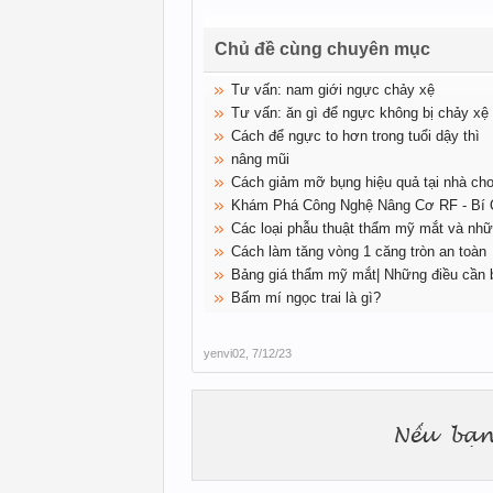
Chủ đề cùng chuyên mục
Tư vấn: nam giới ngực chảy xệ
Tư vấn: ăn gì để ngực không bị chảy xệ
Cách để ngực to hơn trong tuổi dậy thì
nâng mũi
Cách giảm mỡ bụng hiệu quả tại nhà ch
Khám Phá Công Nghệ Nâng Cơ RF - Bí 
Các loại phẫu thuật thẩm mỹ mắt và nhữ
Cách làm tăng vòng 1 căng tròn an toàn
Bảng giá thẩm mỹ mắt| Những điều cần b
Bấm mí ngọc trai là gì?
yenvi02
,
7/12/23