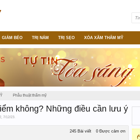
GIẢM BÉO
TRỊ NÁM
TRỊ SẸO
XÓA XĂM THẨM MỸ
MỸ
Phẫu thuật thẩm mỹ
iểm không? Những điều cần lưu ý
2
,
7/12/23
.
245 Bài viết
0 Được cảm ơn