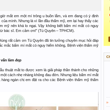
c giờ mắt em một mí trông u buồn lắm, và em đang có ý định
của mình. Nhưng là vì lần đầu thẩm mỹ, em lại hay thấy các
hẩm mỹ nên khá lo ngại. Vậy không biết bấm mí mắt có nguy
từ bác sĩ. Em cảm ơn!” (Tú Quyên – TPHCM).
Hùng rất cảm ơn Tú Quyên đã tin tưởng chuyên mục hỏi đáp
hắc mắc bấm mí mắt có nguy hiểm không, Bệnh viện thẩm mỹ
C
 vấn làm đẹp
 thuật mắt to được xem là giải pháp thần thánh cho những
rũ một cách nhẹ nhàng không đau đớn. Nhưng liệu bấm mí mắt
 hàng ngàn chị em đặt ra cho các Bệnh viện thẩm mỹ thẩm