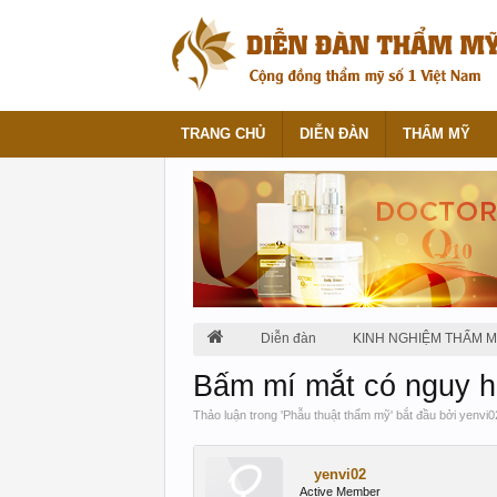
TRANG CHỦ
DIỄN ĐÀN
THẨM MỸ
Diễn đàn
KINH NGHIỆM THẨM 
Bấm mí mắt có nguy h
Thảo luận trong '
Phẫu thuật thẩm mỹ
' bắt đầu bởi
yenvi0
yenvi02
Active Member