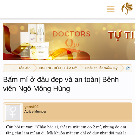
...
Diễn đàn
KINH NGHIỆM THẨM MỸ
Phẫu thuật thẩm mỹ
Bấm mí ở đâu đẹp và an toàn| Bệnh
viện Ngô Mộng Hùng
yenvi02
Active Member
Câu hỏi tư vấn: “Chào bác sĩ, thật ra mắt em có 2 mí, nhưng do em
tăng cân làm mí ẩn đi. Mà khuôn mặt em chỉ có duy nhất đôi mắt là