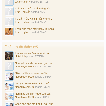
tuvanthammy
posted
18/4/16
Trẻ hóa da có hại gì không, làm...
Trần Thị Mến
posted
21/4/16
Tư vấn mắt: Hai mí mắt không...
Trần Thị Mến
posted
21/4/16
Thêu lông mày mấy ngày thì bong...
Trần Thị Mến
posted
21/4/16
Phẫu thuật thẩm mỹ
Tẩy nốt ruồi ở đâu tốt nhất hà...
Huệ Minh
posted
27/7/19
Những lưu ý khi hút mỡ bạn cần...
Ngochuyen9999
posted
20/6/24
Nâng mũi bọc sụn tai có vĩnh...
Ngochuyen9999
posted
14/6/24
Lưu ý khi thực hiện phẫu thuật...
Ngochuyen9999
posted
1/6/24
Nên mặc áo định ngực bao lâu...
Ngochuyen9999
posted
28/5/24
Cách hạn chế mỡ tích tụ sau hút...