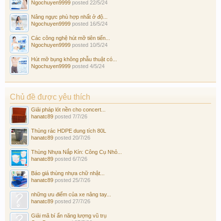
Ngochuyen9999
posted
22/5/24
Nâng ngực phù hợp nhất ở độ...
Ngochuyen9999
posted
16/5/24
Các công nghệ hút mỡ tiên tiến...
Ngochuyen9999
posted
10/5/24
Hút mỡ bụng không phẫu thuật có...
Ngochuyen9999
posted
4/5/24
Chủ đề được yêu thích
Giải pháp lót nền cho concert...
hanatc89
posted
7/7/26
Thùng rác HDPE dung tích 80L
hanatc89
posted
20/7/26
Thùng Nhựa Nắp Kín: Công Cụ Nhỏ...
hanatc89
posted
6/7/26
Báo giá thùng nhựa chữ nhật...
hanatc89
posted
25/7/26
những ưu điểm của xe nâng tay...
hanatc89
posted
27/7/26
Giải mã bí ẩn năng lượng vũ trụ