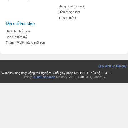
Nâng ngực nội soi
Điều trị sẹo lõm
Trị sẹo thâm
Địa chỉ làm đẹp
Danh bạ thẩm mỹ
Bác sĩ thẩm mỹ
Thẩm mỹ viện nâng mũi đẹp
Quy định và Nội quy
Website đang hoạt động thử nghiệm. Chờ giấy phép MXH/TTDT của bộ TT&TT.
Timing:
0.2842 seconds
Memory:
21.213 MB
DB Queries:
56