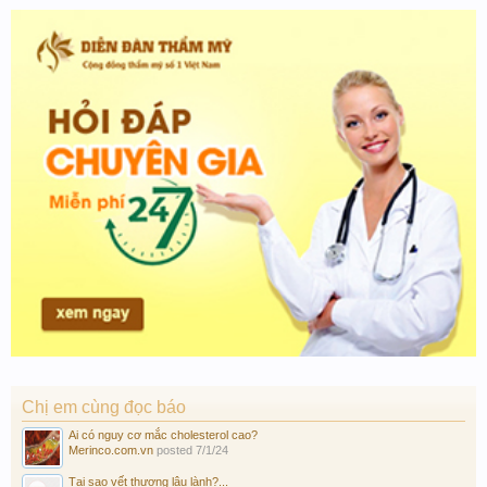
Chị em cùng đọc báo
Ai có nguy cơ mắc cholesterol cao?
Merinco.com.vn
posted
7/1/24
Tại sao vết thương lâu lành?...