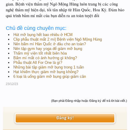
gian. Bệnh viện thẩm mỹ Ngô Mộng Hùng luôn trang bị các công
nghệ thẩm mỹ hiện đại, tối tân nhập từ Hàn Quốc, Hoa Kỳ. Đảm bảo
quá trình bấm mí mắt của bạn diễn ra an toàn tuyệt đối
Chủ đề cùng chuyên mục:
Hút mỡ bụng hết bao nhiêu ở HCM
Clip phẫu thuật mắt 2 mí| Bệnh viện Ngô Mộng Hùng
Nên bấm mí Hàn Quốc ở đâu cho an toàn?
Nên tập gym hay yoga để giảm mỡ bụng
Thẩm mỹ viện tốt nhất biên hòa
Bấm mí mắt có ảnh hưởng gì không?
Phẫu thuật All For One là gì?
Những bài tập giảm mỡ bụng trong 1 tuần
Hạt khiếm thực giảm mỡ bụng không?
6 loại lá uống giảm mỡ bụng giúp giảm cân
23/12/23
(Bạn phải Đăng nhập hoặc Đăng ký để trả lời bài viết.)
Đăng ký!