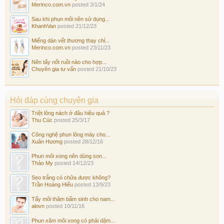
Merinco.com.vn
posted
3/1/24
Sau khi phun môi nên sử dụng...
KhanhVan
posted
21/12/23
Miếng dán vết thương thay chỉ...
Merinco.com.vn
posted
23/11/23
Nên tẩy nốt ruồi nào cho hợp...
Chuyên gia tư vấn
posted
21/10/23
Hỏi đáp cùng chuyên gia
Triệt lông nách ở đâu hiệu quả ?
Thu Cúc
posted
25/3/17
Công nghệ phun lông mày cho...
Xuân Hương
posted
28/12/16
Phun môi xong nên dùng son...
Thảo My
posted
14/12/23
Sẹo trắng có chữa được không?
Trần Hoàng Hiếu
posted
13/9/23
Tẩy môi thâm bẩm sinh cho nam...
alovn
posted
10/11/16
Phun xăm môi xong có phải dặm...