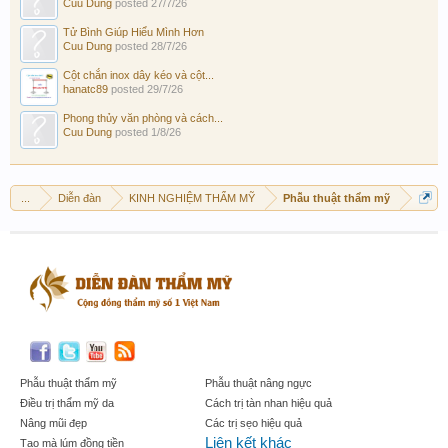
Cuu Dung
posted
27/7/26
Tử Bình Giúp Hiểu Mình Hơn
Cuu Dung
posted
28/7/26
Cột chắn inox dây kéo và cột...
hanatc89
posted
29/7/26
Phong thủy văn phòng và cách...
Cuu Dung
posted
1/8/26
...
Diễn đàn
KINH NGHIỆM THẨM MỸ
Phẫu thuật thẩm mỹ
Phẫu thuật thẩm mỹ
Phẫu thuật nâng ngực
Điều trị thẩm mỹ da
Cách trị tàn nhan hiệu quả
Nâng mũi đẹp
Các trị sẹo hiệu quả
Liên kết khác
Tạo mà lúm đồng tiền