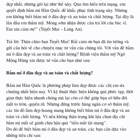
đẹp nhất, nhưng giờ lại như thế này. Qua tìm hiểu trên mạng, em
quyết định bấm mí Hàn Quốc để khắc phục tình trạng này. Nhưng
em không biết bấm mí ở đâu đẹp và an toàn và chất lượng. Tại đây là
lần đầu em thẩm mỹ. Mong sớm nhận được câu trả lời của bác sĩ.
Em xin cảm ơn!” (Tuyết Mai – Long An).
Trả lời: Thân chào bạn Tuyết Mai! Rất cảm ơn bạn đã tin tưởng và
gửi câu hỏi về cho chuyên mục tư vấn của chúng tôi. Với vấn đề bấm
mí ở đâu đẹp và an toàn và chất lượng? Bệnh viện thẩm mỹ Ngô
Mộng Hùng xin được tư vấn cho bạn như sau:
Bấm mí ở đâu đẹp và an toàn và chất lượng?
Bấm mí Hàn Quốc là phương pháp làm đẹp được các chị em ưa
chuộng nhất hiện nay. Vì kỹ thuật thực hiện không quá phức tạp, thời
gian thực hiện nhanh chóng mà lại còn có thể giúp bạn sở hữu đôi
mắt to tròn, quyến rũ. Nhưng đứng trước hàng ngàn cơ sở thẩm mỹ,
các tín đồ làm đẹp hoang mang không biết bấm mí ở đâu đẹp và an
toàn và chất lượng. Vì nếu không thận trọng khi lựa chọn địa chỉ
bấm mí mắt sẽ gánh chịu hậu quả “tiền mất tật mang”.
Do đó để biết bấm mí ở đâu đẹp và an toàn, các bạn cần dựa vào
những tiêu chí sau: