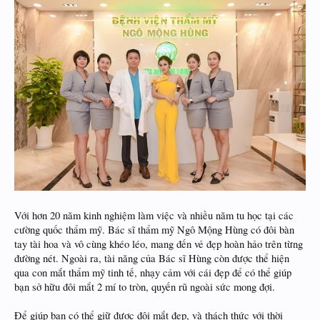
Với hơn 20 năm kinh nghiệm làm việc và nhiều năm tu học tại các
cường quốc thẩm mỹ. Bác sĩ thẩm mỹ Ngô Mộng Hùng có đôi bàn
tay tài hoa và vô cùng khéo léo, mang đến vẻ đẹp hoàn hảo trên từng
đường nét. Ngoài ra, tài năng của Bác sĩ Hùng còn được thể hiện
qua con mắt thẩm mỹ tinh tế, nhạy cảm với cái đẹp để có thể giúp
bạn sở hữu đôi mắt 2 mí to tròn, quyến rũ ngoài sức mong đợi.
Để giúp bạn có thể giữ được đôi mắt đẹp, và thách thức với thời