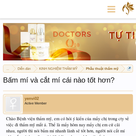
...
Diễn đàn
KINH NGHIỆM THẨM MỸ
Phẫu thuật thẩm mỹ
Bấm mí và cắt mí cái nào tốt hơn?
yenvi02
Active Member
Chào Bệnh viện thẩm mỹ, em có hỏi ý kiến của mấy chị trong cty về
việc đi thẩm mỹ mắt á. Thế là mấy hôm nay mấy chị em cứ cãi
nhau, người thì nói bấm mí nhanh lành sẽ tốt hơn, người nói cắt mí