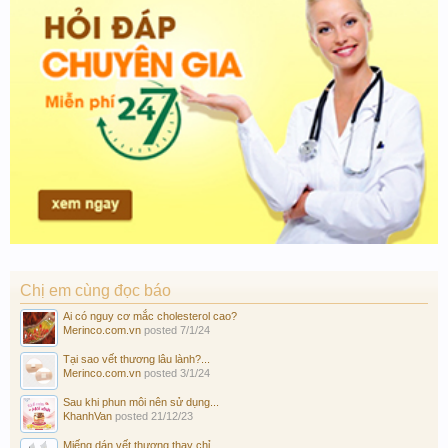
Chị em cùng đọc báo
Ai có nguy cơ mắc cholesterol cao?
Merinco.com.vn
posted
7/1/24
Tại sao vết thương lâu lành?...
Merinco.com.vn
posted
3/1/24
Sau khi phun môi nên sử dụng...
KhanhVan
posted
21/12/23
Miếng dán vết thương thay chỉ...