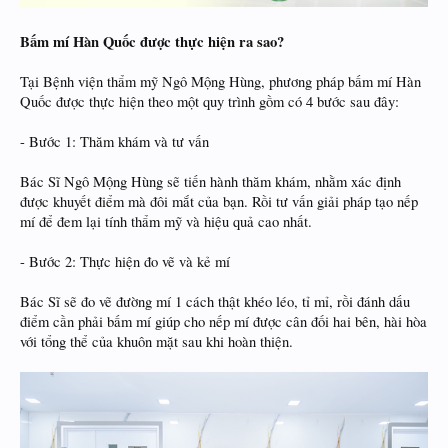
Bấm mí Hàn Quốc được thực hiện ra sao?
Tại Bệnh viện thẩm mỹ Ngô Mộng Hùng, phương pháp bấm mí Hàn
Quốc được thực hiện theo một quy trình gồm có 4 bước sau đây:
- Bước 1: Thăm khám và tư vấn
Bác Sĩ Ngô Mộng Hùng sẽ tiến hành thăm khám, nhằm xác định
được khuyết điểm mà đôi mắt của bạn. Rồi tư vấn giải pháp tạo nếp
mí để đem lại tính thẩm mỹ và hiệu quả cao nhất.
- Bước 2: Thực hiện đo vẽ và kẻ mí
Bác Sĩ sẽ đo vẽ đường mí 1 cách thật khéo léo, tỉ mỉ, rồi đánh dấu
điểm cần phải bấm mí giúp cho nếp mí được cân đối hai bên, hài hòa
với tổng thể của khuôn mặt sau khi hoàn thiện.