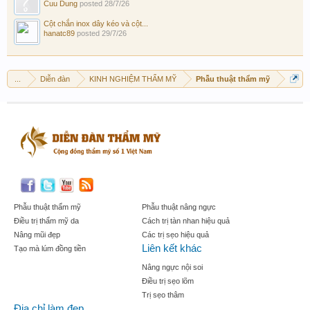
Cuu Dung
posted
28/7/26
Cột chắn inox dây kéo và cột...
hanatc89
posted
29/7/26
...
Diễn đàn
KINH NGHIỆM THẨM MỸ
Phẫu thuật thẩm mỹ
Phẫu thuật thẩm mỹ
Phẫu thuật nâng ngực
Điều trị thẩm mỹ da
Cách trị tàn nhan hiệu quả
Nâng mũi đẹp
Các trị sẹo hiệu quả
Liên kết khác
Tạo mà lúm đồng tiền
Nâng ngực nội soi
Điều trị sẹo lõm
Trị sẹo thâm
Địa chỉ làm đẹp