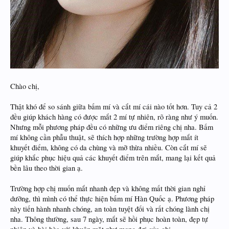
Chào chị,
Thật khó để so sánh giữa bấm mí và cắt mí cái nào tốt hơn. Tuy cả 2
đều giúp khách hàng có được mắt 2 mí tự nhiên, rõ ràng như ý muốn.
Nhưng mỗi phương pháp đều có những ưu điểm riêng chị nha. Bấm
mí không cần phẫu thuật, sẽ thích hợp những trường hợp mắt ít
khuyết điểm, không có da chùng và mỡ thừa nhiều. Còn cắt mí sẽ
giúp khắc phục hiệu quả các khuyết điểm trên mắt, mang lại kết quả
bền lâu theo thời gian ạ.
Trường hợp chị muốn mắt nhanh đẹp và không mất thời gian nghỉ
dưỡng, thì mình có thể thực hiện bấm mí Hàn Quốc ạ. Phương pháp
này tiến hành nhanh chóng, an toàn tuyệt đối và rất chóng lành chị
nha. Thông thường, sau 7 ngày, mắt sẽ hồi phục hoàn toàn, đẹp tự