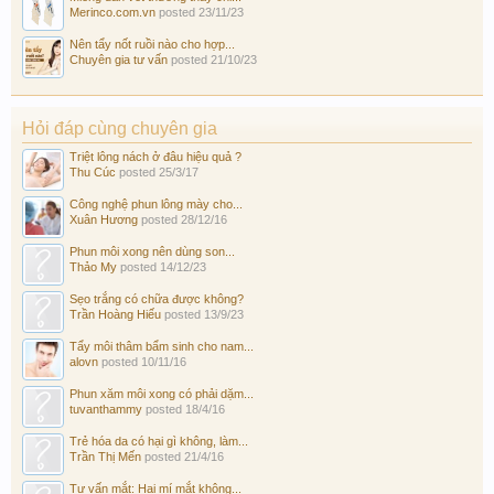
Merinco.com.vn
posted
23/11/23
Nên tẩy nốt ruồi nào cho hợp...
Chuyên gia tư vấn
posted
21/10/23
Hỏi đáp cùng chuyên gia
Triệt lông nách ở đâu hiệu quả ?
Thu Cúc
posted
25/3/17
Công nghệ phun lông mày cho...
Xuân Hương
posted
28/12/16
Phun môi xong nên dùng son...
Thảo My
posted
14/12/23
Sẹo trắng có chữa được không?
Trần Hoàng Hiếu
posted
13/9/23
Tẩy môi thâm bẩm sinh cho nam...
alovn
posted
10/11/16
Phun xăm môi xong có phải dặm...
tuvanthammy
posted
18/4/16
Trẻ hóa da có hại gì không, làm...
Trần Thị Mến
posted
21/4/16
Tư vấn mắt: Hai mí mắt không...