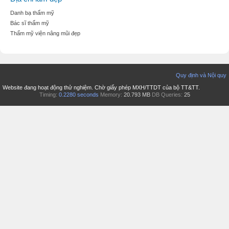
Danh bạ thẩm mỹ
Bác sĩ thẩm mỹ
Thẩm mỹ viện nâng mũi đẹp
Quy định và Nội quy
Website đang hoạt động thử nghiệm. Chờ giấy phép MXH/TTDT của bộ TT&TT.
Timing:
0.2280 seconds
Memory:
20.793 MB
DB Queries:
25