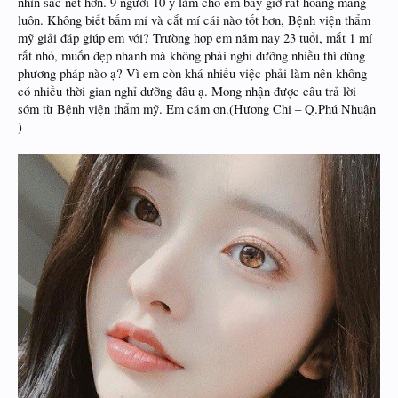
nhìn sắc nét hơn. 9 người 10 ý làm cho em bây giờ rất hoang mang
luôn. Không biết bấm mí và cắt mí cái nào tốt hơn, Bệnh viện thẩm
mỹ giải đáp giúp em với? Trường hợp em năm nay 23 tuổi, mắt 1 mí
rất nhỏ, muốn đẹp nhanh mà không phải nghỉ dưỡng nhiều thì dùng
phương pháp nào ạ? Vì em còn khá nhiều việc phải làm nên không
có nhiều thời gian nghỉ dưỡng đâu ạ. Mong nhận được câu trả lời
sớm từ Bệnh viện thẩm mỹ. Em cám ơn.(Hương Chi – Q.Phú Nhuận
)