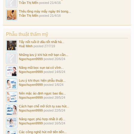
Trần Thị Mến
posted
21/4/16
Thêu lông mày mấy ngày thì bong...
Trần Thị Mến
posted
21/4/16
Phẫu thuật thẩm mỹ
Tẩy nốt ruồi ở đâu tốt nhất hà...
Huệ Minh
posted
27/7/19
Những lưu ý khi hút mỡ bạn cần...
Ngochuyen9999
posted
20/6/24
Nâng mũi bọc sụn tai có vĩnh...
Ngochuyen9999
posted
14/6/24
Lưu ý khi thực hiện phẫu thuật...
Ngochuyen9999
posted
1/6/24
Nên mặc áo định ngực bao lâu...
Ngochuyen9999
posted
28/5/24
Cách hạn chế mỡ tích tụ sau hút...
Ngochuyen9999
posted
22/5/24
Nâng ngực phù hợp nhất ở độ...
Ngochuyen9999
posted
16/5/24
Các công nghệ hút mỡ tiên tiến...