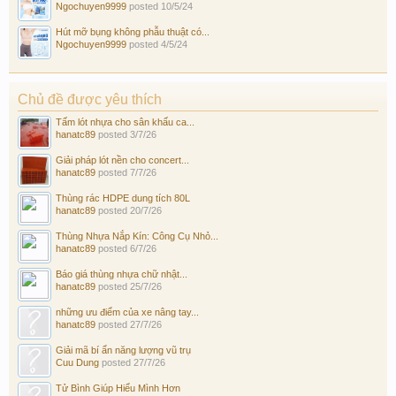
Ngochuyen9999
posted
10/5/24
Hút mỡ bụng không phẫu thuật có...
Ngochuyen9999
posted
4/5/24
Chủ đề được yêu thích
Tấm lót nhựa cho sân khấu ca...
hanatc89
posted
3/7/26
Giải pháp lót nền cho concert...
hanatc89
posted
7/7/26
Thùng rác HDPE dung tích 80L
hanatc89
posted
20/7/26
Thùng Nhựa Nắp Kín: Công Cụ Nhỏ...
hanatc89
posted
6/7/26
Báo giá thùng nhựa chữ nhật...
hanatc89
posted
25/7/26
những ưu điểm của xe nâng tay...
hanatc89
posted
27/7/26
Giải mã bí ẩn năng lượng vũ trụ
Cuu Dung
posted
27/7/26
Tử Bình Giúp Hiểu Mình Hơn