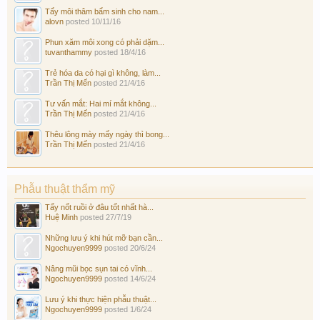
Tẩy môi thâm bẩm sinh cho nam...
alovn
posted
10/11/16
Phun xăm môi xong có phải dặm...
tuvanthammy
posted
18/4/16
Trẻ hóa da có hại gì không, làm...
Trần Thị Mến
posted
21/4/16
Tư vấn mắt: Hai mí mắt không...
Trần Thị Mến
posted
21/4/16
Thêu lông mày mấy ngày thì bong...
Trần Thị Mến
posted
21/4/16
Phẫu thuật thẩm mỹ
Tẩy nốt ruồi ở đâu tốt nhất hà...
Huệ Minh
posted
27/7/19
Những lưu ý khi hút mỡ bạn cần...
Ngochuyen9999
posted
20/6/24
Nâng mũi bọc sụn tai có vĩnh...
Ngochuyen9999
posted
14/6/24
Lưu ý khi thực hiện phẫu thuật...
Ngochuyen9999
posted
1/6/24