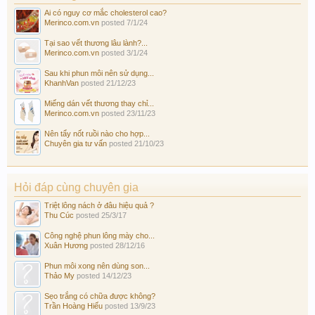
Ai có nguy cơ mắc cholesterol cao?
Merinco.com.vn
posted
7/1/24
Tại sao vết thương lâu lành?...
Merinco.com.vn
posted
3/1/24
Sau khi phun môi nên sử dụng...
KhanhVan
posted
21/12/23
Miếng dán vết thương thay chỉ...
Merinco.com.vn
posted
23/11/23
Nên tẩy nốt ruồi nào cho hợp...
Chuyên gia tư vấn
posted
21/10/23
Hỏi đáp cùng chuyên gia
Triệt lông nách ở đâu hiệu quả ?
Thu Cúc
posted
25/3/17
Công nghệ phun lông mày cho...
Xuân Hương
posted
28/12/16
Phun môi xong nên dùng son...
Thảo My
posted
14/12/23
Sẹo trắng có chữa được không?
Trần Hoàng Hiếu
posted
13/9/23