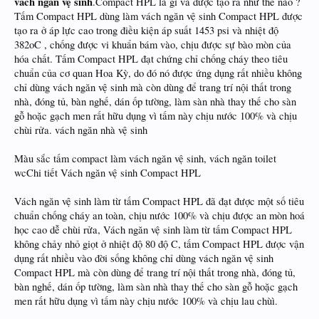
vách ngăn vệ sinh
.Compact HPL là gì và được tạo ra như thế nào ?
Tấm Compact HPL dùng làm vách ngăn vệ sinh Compact HPL được
tạo ra ở áp lực cao trong điều kiện áp suất 1453 psi và nhiệt độ
382oC , chống được vi khuẩn bám vào, chịu được sự bào mòn của
hóa chất. Tấm Compact HPL đạt chứng chỉ chống cháy theo tiêu
chuẩn của cơ quan Hoa Kỳ, do đó nó được ứng dụng rất nhiều không
chỉ dùng vách ngăn vệ sinh mà còn dùng để trang trí nội thất trong
nhà, đóng tủ, bàn nghế, dán ốp tường, làm sàn nhà thay thế cho sàn
gỗ hoặc gạch men rất hữu dụng vì tấm này chịu nước 100% và chịu
chùi rửa. vách ngăn nhà vệ sinh
Màu sắc tấm compact làm vách ngăn vệ sinh, vách ngăn toilet
wcChi tiết Vách ngăn vệ sinh Compact HPL
Vách ngăn vệ sinh làm từ tấm Compact HPL đã đạt được một số tiêu
chuẩn chống cháy an toàn, chịu nước 100% và chịu được an mòn hoá
học cao dễ chùi rửa, Vách ngăn vệ sinh làm từ tấm Compact HPL
không chảy nhỏ giọt ở nhiệt độ 80 độ C, tấm Compact HPL được vận
dụng rất nhiều vào đời sống không chỉ dùng vách ngăn vệ sinh
Compact HPL mà còn dùng để trang trí nội thất trong nhà, đóng tủ,
bàn nghế, dán ốp tường, làm sàn nhà thay thế cho sàn gỗ hoặc gạch
men rất hữu dụng vì tấm này chịu nước 100% và chịu lau chùì.