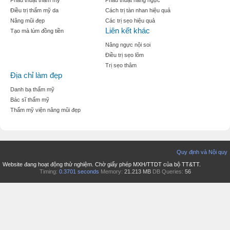
Phẫu thuật thẩm mỹ
Phẫu thuật nâng ngực
Điều trị thẩm mỹ da
Cách trị tàn nhan hiệu quả
Nâng mũi đẹp
Các trị sẹo hiệu quả
Liên kết khác
Tạo mà lúm đồng tiền
Nâng ngực nội soi
Điều trị sẹo lõm
Trị sẹo thâm
Địa chỉ làm đẹp
Danh bạ thẩm mỹ
Bác sĩ thẩm mỹ
Thẩm mỹ viện nâng mũi đẹp
Quy định và Nội quy
Website đang hoạt động thử nghiệm. Chờ giấy phép MXH/TTDT của bộ TT&TT.
Timing:
0.3701 seconds
Memory:
21.213 MB
DB Queries:
56