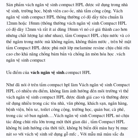
Sản phẩm vách ngăn vệ sinh compact HPL được sử dụng trong nhà
vệ sinh, trường học, bệnh viên cao ốc, nhà tắm công cộng. Vách
ngăn vệ sinh compact HPL thông thường có độ dầy tiêu chuẩn là
12mm hoặc 18mm (thông thường vách ngăn vệ sinh Compact HPL
có độ dày 12mm và rất ít ai dùng 18mm vì nó có giá thành cao hơn
nhưng chất lượng lại như nhau), tấm Compact HPL chịu nước và có
thể ngâm trong nước mà không ngấm, không thấm nước , trên bề mặt
tấm Compact HPL được phủ một lớp melamine resine chịu chùi rửa
cao cho khả năng chống bám bẩn và chống ăn mòn hóa học .vách
ngăn vệ sinh compact
vách ngăn vệ sinh
Ưu điểm của
.compact HPL
Như đã nói ở trên tấm compact hpl làm Vách ngăn vệ sinh Compact
HPL có nhiều ưu điểm, không làm ảnh hưởng đến môi trường vì thế
vách ngăn vệ sinh compact HPL được đánh giá cao và thường được
sử dụng nhiều trong các tòa nhà, văn phòng, khách sạn, ngân hàng,
bệnh viện, bến xe, toilet công cộng, trường học, quán bar, cà phê,
trong các sở ban ngành….Vách ngăn vệ sinh Compact HPL nó chịu
tác động chùi rửa lớn trong một thời gian dài , tấm Compact HPL
không bị ảnh hưởng của thời tiết, không bị biến đổi màu hay bị mục
nát so với vách vệ sinh sử dụng gỗ mfc , Với mẫu mã màu sắc đa