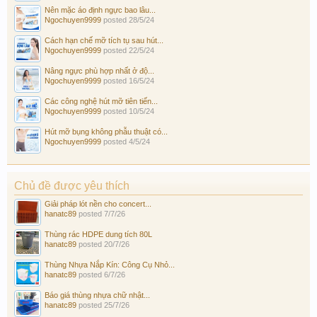
Nên mặc áo định ngực bao lâu...
Ngochuyen9999
posted
28/5/24
Cách hạn chế mỡ tích tụ sau hút...
Ngochuyen9999
posted
22/5/24
Nâng ngực phù hợp nhất ở độ...
Ngochuyen9999
posted
16/5/24
Các công nghệ hút mỡ tiên tiến...
Ngochuyen9999
posted
10/5/24
Hút mỡ bụng không phẫu thuật có...
Ngochuyen9999
posted
4/5/24
Chủ đề được yêu thích
Giải pháp lót nền cho concert...
hanatc89
posted
7/7/26
Thùng rác HDPE dung tích 80L
hanatc89
posted
20/7/26
Thùng Nhựa Nắp Kín: Công Cụ Nhỏ...
hanatc89
posted
6/7/26
Báo giá thùng nhựa chữ nhật...
hanatc89
posted
25/7/26