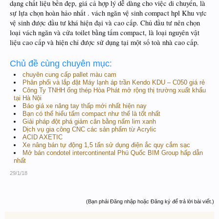
dạng chất liệu bền đẹp, giá cả hợp lý dễ dàng cho việc di chuyển, là
sự lựa chọn hoàn hảo nhất . vách ngăn vệ sinh compact hpl Khu vực
vệ sinh được đầu tư khá hiện đại và cao cấp. Chủ đầu tư nên chọn
loại vách ngăn và cửa toilet bằng tấm compact, là loại nguyên vật
liệu cao cấp và hiện chỉ được sử dụng tại một số toà nhà cao cấp.
Chủ đề cùng chuyên mục:
chuyên cung cấp pallet màu cam
Phân phối và lắp đặt Máy lạnh áp trần Kendo KDU – C050 giá rẻ
Công Ty TNHH ống thép Hòa Phát mở rộng thị trường xuất khẩu
tại Hà Nội
Báo giá xe nâng tay thấp mới nhất hiện nay
Bạn có thể hiểu tấm compact như thế là tốt nhất
Giải pháp đột phá giảm cân bằng nấm lim xanh
Dịch vụ gia công CNC các sản phẩm từ Acrylic
ACID AXETIC
Xe nâng bán tự động 1,5 tấn sử dụng điện ắc quy cắm sạc
Mở bán condotel intercontinental Phú Quốc BIM Group hấp dẫn
nhất
29/1/18
(Bạn phải Đăng nhập hoặc Đăng ký để trả lời bài viết.)