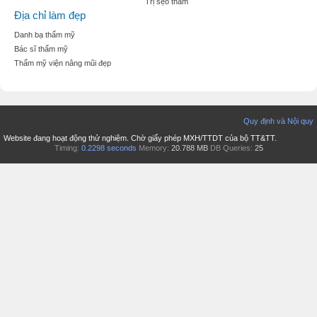
Trị sẹo thâm
Địa chỉ làm đẹp
Danh bạ thẩm mỹ
Bác sĩ thẩm mỹ
Thẩm mỹ viện nâng mũi đẹp
Quy định và Nội quy
Website đang hoạt động thử nghiệm. Chờ giấy phép MXH/TTDT của bộ TT&TT.
Timing:
0.2298 seconds
Memory:
20.788 MB
DB Queries:
25