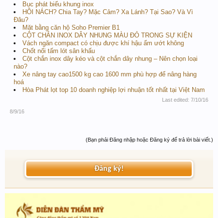
Bục phát biểu khung inox
HÔI NÁCH? Chia Tay? Mặc Cảm? Xa Lánh? Tại Sao? Và Vì
Đâu?
Mặt bằng căn hộ Soho Premier B1
CỘT CHẮN INOX DÂY NHUNG MÀU ĐỎ TRONG SỰ KIỆN
Vách ngăn compact có chịu được khí hậu ẩm ướt không
Chốt nối tấm lót sân khấu
Cột chắn inox dây kéo và cột chắn dây nhung – Nên chọn loại
nào?
Xe nâng tay cao1500 kg cao 1600 mm phù hợp để nâng hàng
hoá
Hòa Phát lọt top 10 doanh nghiệp lợi nhuận tốt nhất tại Việt Nam
Last edited:
7/10/16
8/9/16
(Bạn phải Đăng nhập hoặc Đăng ký để trả lời bài viết.)
Đăng ký!