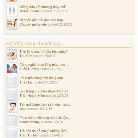
Miếng dán vết thương thay chỉ...
Merinco.com.vn
posted
23/11/23
Nên tẩy nốt ruồi nào cho hợp...
Chuyên gia tư vấn
posted
21/10/23
Hỏi đáp cùng chuyên gia
Triệt lông nách ở đâu hiệu quả ?
Thu Cúc
posted
25/3/17
Công nghệ phun lông mày cho...
Xuân Hương
posted
28/12/16
Phun môi xong nên dùng son...
Thảo My
posted
14/12/23
Sẹo trắng có chữa được không?
Trần Hoàng Hiếu
posted
13/9/23
Tẩy môi thâm bẩm sinh cho nam...
alovn
posted
10/11/16
Phun xăm môi xong có phải dặm...
tuvanthammy
posted
18/4/16
Trẻ hóa da có hại gì không, làm...
Trần Thị Mến
posted
21/4/16