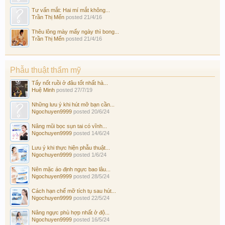
Tư vấn mắt: Hai mí mắt không...
Trần Thị Mến
posted
21/4/16
Thêu lông mày mấy ngày thì bong...
Trần Thị Mến
posted
21/4/16
Phẫu thuật thẩm mỹ
Tẩy nốt ruồi ở đâu tốt nhất hà...
Huệ Minh
posted
27/7/19
Những lưu ý khi hút mỡ bạn cần...
Ngochuyen9999
posted
20/6/24
Nâng mũi bọc sụn tai có vĩnh...
Ngochuyen9999
posted
14/6/24
Lưu ý khi thực hiện phẫu thuật...
Ngochuyen9999
posted
1/6/24
Nên mặc áo định ngực bao lâu...
Ngochuyen9999
posted
28/5/24
Cách hạn chế mỡ tích tụ sau hút...
Ngochuyen9999
posted
22/5/24
Nâng ngực phù hợp nhất ở độ...
Ngochuyen9999
posted
16/5/24