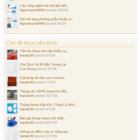
Các công nghệ hút mỡ tiên tiến...
Ngochuyen9999
posted
10/5/24
Hút mỡ bụng không phẫu thuật có...
Ngochuyen9999
posted
4/5/24
Chủ đề được yêu thích
Tấm lót nhựa cho sân khấu ca...
hanatc89
posted
3/7/26
Chu Dịch Và Bí Mật Tương Lai
Cuu Dung
posted
3/7/26
Giải pháp lót nền cho concert...
hanatc89
posted
7/7/26
Thùng rác HDPE dung tích 80L
hanatc89
posted
20/7/26
Thùng Nhựa Nắp Kín: Công Cụ Nhỏ...
hanatc89
posted
6/7/26
Báo giá thùng nhựa chữ nhật...
hanatc89
posted
25/7/26
những ưu điểm của xe nâng tay...
hanatc89
posted
27/7/26