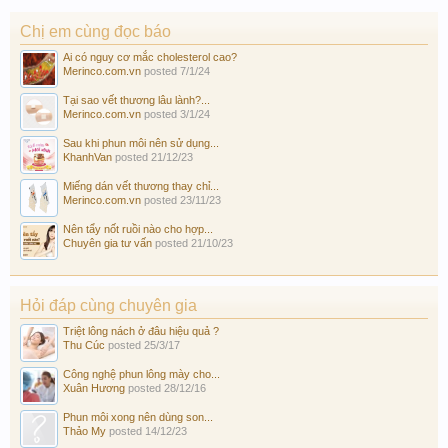
Chị em cùng đọc báo
Ai có nguy cơ mắc cholesterol cao?
Merinco.com.vn
posted
7/1/24
Tại sao vết thương lâu lành?...
Merinco.com.vn
posted
3/1/24
Sau khi phun môi nên sử dụng...
KhanhVan
posted
21/12/23
Miếng dán vết thương thay chỉ...
Merinco.com.vn
posted
23/11/23
Nên tẩy nốt ruồi nào cho hợp...
Chuyên gia tư vấn
posted
21/10/23
Hỏi đáp cùng chuyên gia
Triệt lông nách ở đâu hiệu quả ?
Thu Cúc
posted
25/3/17
Công nghệ phun lông mày cho...
Xuân Hương
posted
28/12/16
Phun môi xong nên dùng son...
Thảo My
posted
14/12/23