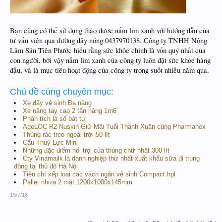
Bạn cũng có thể sử dụng thảo dược nấm lim xanh với hướng dẫn của
tư vấn viên qua đường dây nóng 0437970138. Công ty TNHH Nông
Lâm Sản Tiên Phước hiểu rằng sức khỏe chính là vốn quý nhất của
con người, bởi vậy nấm lim xanh của công ty luôn đặt sức khỏe hàng
đầu, và là mục tiêu hoạt động của công ty trong suốt nhiều năm qua.
Chủ đề cùng chuyên mục:
Xe đẩy vệ sinh Đa năng
Xe nâng tay cao 2 tấn nâng 1m6
Phân tích lá số bát tự
AgeLOC R2 Nuskin Giữ Mãi Tuổi Thanh Xuân cùng Pharmanex
Thùng rác treo ngoài trời 50 lít
Cẩu Thuỷ Lực Mini
Những đặc điểm nổi trội của thùng chữ nhật 300 lít
Cty Vinamailk là danh nghiệp thứ nhất xuất khẩu sữa đi trung
đông tại thủ đô Hà Nội
Tiêu chí xếp loại các vách ngăn vệ sinh Compact hpl
Pallet nhựa 2 mặt 1200x1000x145mm
15/7/16