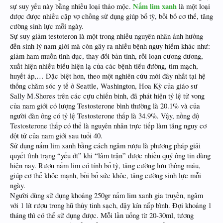
Nấm lim xanh
sự suy yếu này bằng nhiều loại thảo mộc.
là một loại
dược được nhiều cặp vợ chồng sử dụng giúp bổ tỳ, bồi bổ cơ thể, tăng
cường sinh lực mỗi ngày.
Sự suy giảm testoteron là một trong nhiều nguyên nhân ảnh hưởng
đến sinh lý nam giới mà còn gây ra nhiều bệnh nguy hiểm khác như:
giảm ham muốn tình dục, thay đổi bản tính, rối loạn cương dương,
xuất hiện nhiều biểu hiện lạ của các bệnh tiểu đường, tim mạch,
huyết áp,… Đặc biệt hơn, theo một nghiên cứu mới đây nhất tại hệ
thống chăm sóc y tế ở Seattle, Washington, Hoa Kỳ của giáo sư
Sally M.Shores trên các cựu chiến binh, đã phát hiện tỷ lệ tử vong
của nam giới có lượng Testosterone bình thường là 20.1% và của
người đàn ông có tỷ lệ Testosterone thấp là 34.9%. Vậy, nồng độ
Testosterone thấp có thể là nguyên nhân trực tiếp làm tăng nguy cơ
đột tử của nam giới sau tuổi 40.
Sử dụng nấm lim xanh bằng cách ngâm rượu là phương pháp giải
quyết tình trạng “yếu ớt” khi “lâm trận” được nhiều quý ông tin dùng
hiện nay. Rượu nấm lim có tính bổ tỳ, tăng cường lưu thông máu,
giúp cơ thể khỏe mạnh, bồi bổ sức khỏe, tăng cường sinh lực mỗi
ngày.
Người dùng sử dụng khoảng 250gr nấm lim xanh gia truyền, ngâm
với 1 lít rượu trong hũ thủy tinh sạch, đậy kín nắp bình. Đợi khoảng 1
tháng thì có thể sử dụng được. Mỗi lần uống từ 20-30ml, tương