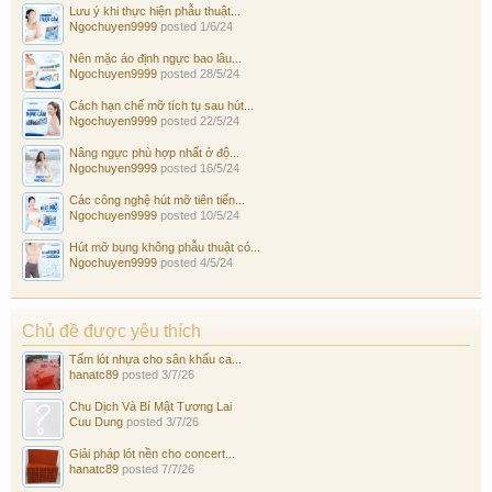
Lưu ý khi thực hiện phẫu thuật...
Ngochuyen9999
posted
1/6/24
Nên mặc áo định ngực bao lâu...
Ngochuyen9999
posted
28/5/24
Cách hạn chế mỡ tích tụ sau hút...
Ngochuyen9999
posted
22/5/24
Nâng ngực phù hợp nhất ở độ...
Ngochuyen9999
posted
16/5/24
Các công nghệ hút mỡ tiên tiến...
Ngochuyen9999
posted
10/5/24
Hút mỡ bụng không phẫu thuật có...
Ngochuyen9999
posted
4/5/24
Chủ đề được yêu thích
Tấm lót nhựa cho sân khấu ca...
hanatc89
posted
3/7/26
Chu Dịch Và Bí Mật Tương Lai
Cuu Dung
posted
3/7/26
Giải pháp lót nền cho concert...
hanatc89
posted
7/7/26