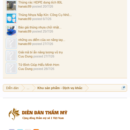
Thùng rác HDPE dung tích 80L
hanatc89
posted
20/7/26
Thùng Nhựa Nắp Kín: Công Cụ Nhỏ...
hanatc89
posted
6/7/26
Báo giá thùng nhựa chữ nhật...
hanatc89
posted
25/7/26
những ưu điểm của xe nâng tay...
hanatc89
posted
27/7/26
Giải mã bí ẩn năng lượng vũ trụ
Cuu Dung
posted
27/7/26
Tử Bình Giúp Hiểu Mình Hơn
Cuu Dung
posted
28/7/26
Diễn đàn
...
Khu sản phẩm - Dịch vụ khác