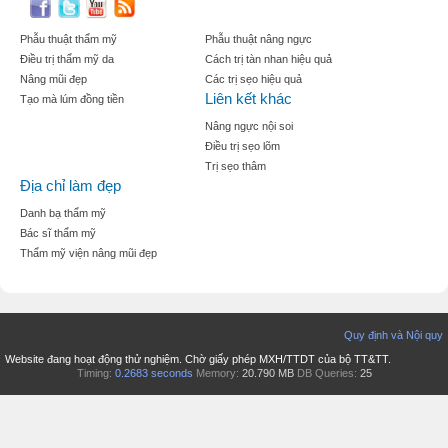
Phẫu thuật thẩm mỹ
Phẫu thuật nâng ngực
Điều trị thẩm mỹ da
Cách trị tàn nhan hiệu quả
Nâng mũi đẹp
Các trị sẹo hiệu quả
Liên kết khác
Tạo mà lúm đồng tiền
Nâng ngực nội soi
Điều trị sẹo lõm
Trị sẹo thâm
Địa chỉ làm đẹp
Danh bạ thẩm mỹ
Bác sĩ thẩm mỹ
Thẩm mỹ viện nâng mũi đẹp
Quy định và Nội quy
Website đang hoạt động thử nghiệm. Chờ giấy phép MXH/TTDT của bộ TT&TT.
Timing:
0.2683 seconds
Memory:
20.790 MB
DB Queries:
25