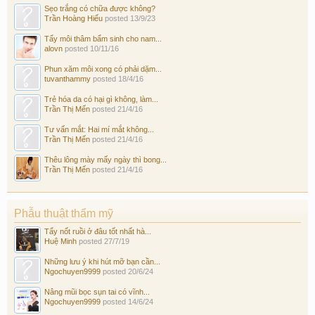
Sẹo trắng có chữa được không?
Trần Hoàng Hiếu
posted
13/9/23
Tẩy môi thâm bẩm sinh cho nam...
alovn
posted
10/11/16
Phun xăm môi xong có phải dặm...
tuvanthammy
posted
18/4/16
Trẻ hóa da có hại gì không, làm...
Trần Thị Mến
posted
21/4/16
Tư vấn mắt: Hai mí mắt không...
Trần Thị Mến
posted
21/4/16
Thêu lông mày mấy ngày thì bong...
Trần Thị Mến
posted
21/4/16
Phẫu thuật thẩm mỹ
Tẩy nốt ruồi ở đâu tốt nhất hà...
Huệ Minh
posted
27/7/19
Những lưu ý khi hút mỡ bạn cần...
Ngochuyen9999
posted
20/6/24
Nâng mũi bọc sụn tai có vĩnh...
Ngochuyen9999
posted
14/6/24