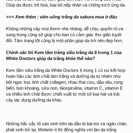
Giúp da được trẻ hoá, loại bỏ nếp nhăn và chống kích ứng da.
>>> Xem thêm : viên uống trắng da sakura mua ở đâu
Không những vậy mùi thơm nhẹ nhàng, dễ chịu, quyến rũ và
sang trọng cũng sẽ giúp cho bạn có cảm giác thư giãn tuyệt
đối. Tâm trạng tốt cũng là một phần giúp da trở nên đẹp hơn.
Chính xác thì Kem tắm trắng siêu trắng da 6 trong 1 của
White Doctors giúp da trắng khỏe thế nào?
Kem tắm siêu trắng da White Doctors 6 trong 1 có sự kết hợp
hoàn hảo các tinh chất làm trắng và dưỡng da tự nhiên như
bột ngọc trai, tinh chất collagen, nhau thai cừu, dầu oliu, rong
biển, bùn khoáng, sữa non, tảospirulina, vitamin C, vitamin E
và nhiều tinh chất được chiết xuất từ một số loại hạt và trái
cây tác dụng dưỡng da khác.
Những hắc sắc tố sản sinh trên da dần bị bài trừ và ngăn chặn
phát sinh trở lại. Melanin ít thì đồng nghĩa với làn da trắng