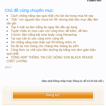
Thiên An
Chủ đề cùng chuyên mục:
Cách chống nắng nào quả nhất cho làn da trong mùa hè này .
“Sốc” với nguyên liệu chưa tới 5K nhưng triệt tiêu mụn đầu đen
tận gốc
Top 4 mặt nạ làm trắng da ngay lần đầu áp dụng
Tuyệt chiêu trị mụn cám với công thức dễ kiếm, dễ làm
3 bước tắm trắng bật tone body cùng Henashop
Tại sao cần trị sẹo càng sớm càng tốt
Xịt chống nắng toàn thân spf 50 không nhờn rít
Da dẻ lại mịn màng cho chàng nhẹ nhàng âu yếm
Công thức tự chế sữa tắm dưỡng da trắng mịn đơn giản hiệu
quả nhất.
TỔNG HỢP THÔNG TIN CÁC DÒNG SON BLACK ROUGE
CHẤT LƯỢNG
4/5/17
(Bạn phải Đăng nhập hoặc Đăng ký để trả lời bài viết.)
Đăng ký!