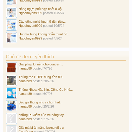
Ngochuyen9999
posted
22/5/24
Nâng ngực phù hợp nhất ở độ...
Ngochuyen9999
posted
16/5/24
Các công nghệ hút mỡ tiên tiến...
Ngochuyen9999
posted
10/5/24
Hút mỡ bụng không phẫu thuật có...
Ngochuyen9999
posted
4/5/24
Chủ đề được yêu thích
Giải pháp lót nền cho concert...
hanatc89
posted
7/7/26
Thùng rác HDPE dung tích 80L
hanatc89
posted
20/7/26
Thùng Nhựa Nắp Kín: Công Cụ Nhỏ...
hanatc89
posted
6/7/26
Báo giá thùng nhựa chữ nhật...
hanatc89
posted
25/7/26
những ưu điểm của xe nâng tay...
hanatc89
posted
27/7/26
Giải mã bí ẩn năng lượng vũ trụ
Cuu Dung
posted
27/7/26