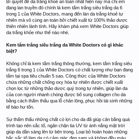
Bí quyết để da trắng khoẻ an toàn nhất hiện nay mà chị em
đang lan truyền đó chính là kem tắm trắng siêu trắng da 6
trong 1 của White Doctors, mang đến làn da trắng khoẻ tự
nhiên mà vô cùng an toàn bởi chiết xuất từ 100% thảo dược
thiên nhiên lành tính. Hãy khám phá xem White Doctors giúp
da trắng khỏe như thế nào nhé.
Kem tắm trắng siêu trắng da White Doctors có gì khác
biệt?
Không chỉ là kem tắm trắng thông thường, kem tắm trắng siêu
trắng 6 trong 1 của White Doctors có chất lượng như bạn đang
tắm tại spa tiêu chuẩn 5 sao. Công thức của White Doctors
chứa những chất chống oxy hóa tự nhiên được chiết xuất
chọn lọc từ những thảo dược quý trong tự nhiên, giúp làn da
của con người nhanh chóng được bổ sung collagen cho da
bằng cách thẩm thấu qua lỗ chân lông, phục hồi tái sinh những
tế bào hư tổn.
Sự thẩm thấu những chất có lợi cho da đã giúp cân bằng quá
trình tạo nên sắc tố, ngăn chặn tia UV từ ánh nắng mặt trời
giúp da dần sáng lên từ bên trong. Loại bỏ hoàn hoàn những
hắc sắc tố làm da có cảm giác đen sạm và không đều màu.