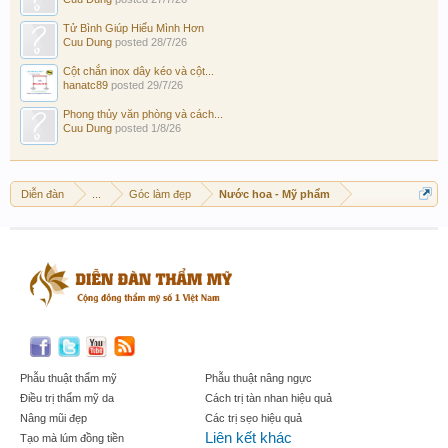
Tử Bình Giúp Hiểu Mình Hơn
Cuu Dung
posted
28/7/26
Cột chắn inox dây kéo và cột...
hanatc89
posted
29/7/26
Phong thủy văn phòng và cách...
Cuu Dung
posted
1/8/26
Diễn đàn
...
Góc làm đẹp
Nước hoa - Mỹ phẩm
Phẫu thuật thẩm mỹ
Phẫu thuật nâng ngực
Điều trị thẩm mỹ da
Cách trị tàn nhan hiệu quả
Nâng mũi đẹp
Các trị sẹo hiệu quả
Liên kết khác
Tạo mà lúm đồng tiền