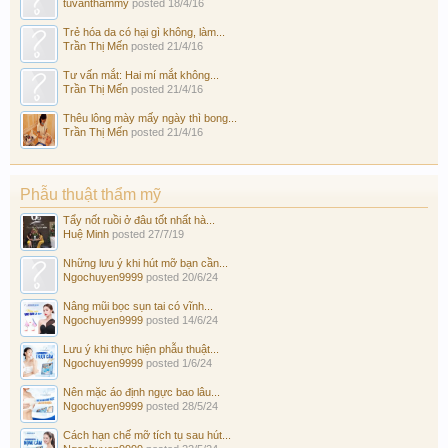
tuvanthammy
posted
18/4/16
Trẻ hóa da có hại gì không, làm...
Trần Thị Mến
posted
21/4/16
Tư vấn mắt: Hai mí mắt không...
Trần Thị Mến
posted
21/4/16
Thêu lông mày mấy ngày thì bong...
Trần Thị Mến
posted
21/4/16
Phẫu thuật thẩm mỹ
Tẩy nốt ruồi ở đâu tốt nhất hà...
Huệ Minh
posted
27/7/19
Những lưu ý khi hút mỡ bạn cần...
Ngochuyen9999
posted
20/6/24
Nâng mũi bọc sụn tai có vĩnh...
Ngochuyen9999
posted
14/6/24
Lưu ý khi thực hiện phẫu thuật...
Ngochuyen9999
posted
1/6/24
Nên mặc áo định ngực bao lâu...
Ngochuyen9999
posted
28/5/24
Cách hạn chế mỡ tích tụ sau hút...