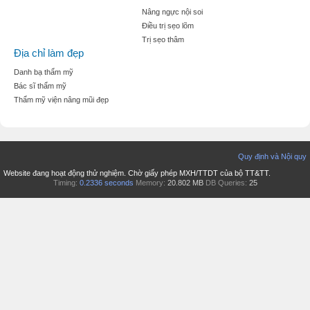
Nâng ngực nội soi
Điều trị sẹo lõm
Trị sẹo thâm
Địa chỉ làm đẹp
Danh bạ thẩm mỹ
Bác sĩ thẩm mỹ
Thẩm mỹ viện nâng mũi đẹp
Quy định và Nội quy
Website đang hoạt động thử nghiệm. Chờ giấy phép MXH/TTDT của bộ TT&TT.
Timing:
0.2336 seconds
Memory:
20.802 MB
DB Queries:
25