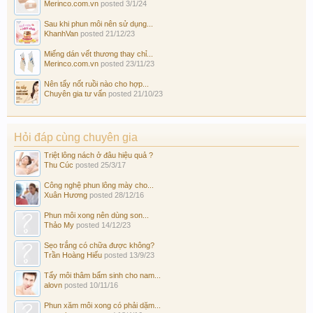
Merinco.com.vn
posted
3/1/24
Sau khi phun môi nên sử dụng...
KhanhVan
posted
21/12/23
Miếng dán vết thương thay chỉ...
Merinco.com.vn
posted
23/11/23
Nên tẩy nốt ruồi nào cho hợp...
Chuyên gia tư vấn
posted
21/10/23
Hỏi đáp cùng chuyên gia
Triệt lông nách ở đâu hiệu quả ?
Thu Cúc
posted
25/3/17
Công nghệ phun lông mày cho...
Xuân Hương
posted
28/12/16
Phun môi xong nên dùng son...
Thảo My
posted
14/12/23
Sẹo trắng có chữa được không?
Trần Hoàng Hiếu
posted
13/9/23
Tẩy môi thâm bẩm sinh cho nam...
alovn
posted
10/11/16
Phun xăm môi xong có phải dặm...