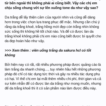
từ bên ngoài thì không phải ai cũng biết. Vậy các chị em
chịu sống chung với sự lên xuống tone da như vậy sao?
Da trắng dễ lấy thiện cảm của người nhìn và cũng dễ dàng
hơn trong việc chọn lựa trang phục để mặc. Nhưng cần chú ý
rằng da trắng khoẻ, trắng hồng mới đẹp còn trắng nhìn không
sức sống thì không hề tốt chút nào. Và để có được làn da
trắng khoẻ không phải chị em nào cũng biết được bí quyết cho
da đẹp hoàn hảo như vậy.
>>> Xem thêm : viên uống trắng da sakura hcl có tốt
không
Bởi hiện nay có rất, rất nhiều phương pháp được quảng cáo là
làm trắng da nhanh chóng…, tuy nhiên hầu hết những phương
pháp đó chỉ có tác dụng tức thời và gây ra nhiều tác dụng phụ
có hại. Vì thế chị em lại mất thêm nhiều chi phí, thời gian và cả
sự kiên nhẫn để có được làn da trắng như mong muốn, nhưng
để da trắng khoẻ thì ít có sản phẩm nào làm được điều này.