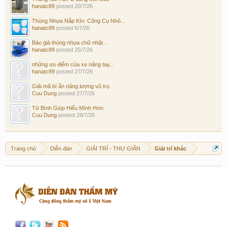
hanatc89
posted
20/7/26
Thùng Nhựa Nắp Kín: Công Cụ Nhỏ...
hanatc89
posted
6/7/26
Báo giá thùng nhựa chữ nhật...
hanatc89
posted
25/7/26
những ưu điểm của xe nâng tay...
hanatc89
posted
27/7/26
Giải mã bí ẩn năng lượng vũ trụ
Cuu Dung
posted
27/7/26
Tử Bình Giúp Hiểu Mình Hơn
Cuu Dung
posted
28/7/26
Trang chủ
Diễn đàn
GIẢI TRÍ - THƯ GIÃN
Giải trí khác