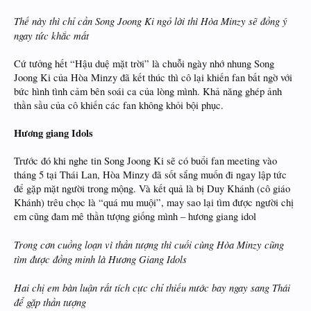
Thế này thì chỉ cần Song Joong Ki ngỏ lời thì Hòa Minzy sẽ đồng ý
ngay tức khắc mất
Cứ tưởng hết “Hậu duệ mặt trời” là chuỗi ngày nhớ nhung Song
Joong Ki của Hòa Minzy đã kết thúc thì cô lại khiến fan bất ngờ với
bức hình tình cảm bên soái ca của lòng mình. Khả năng ghép ảnh
thần sầu của cô khiến các fan không khỏi bội phục.
Hương giang
Idols
Trước đó khi nghe tin Song Joong Ki sẽ có buổi fan meeting vào
tháng 5 tại Thái Lan, Hòa Minzy đã sốt sắng muốn đi ngay lập tức
để gặp mặt người trong mộng. Và kết quả là bị Duy Khánh (cô giáo
Khánh) trêu chọc là “quá mu muội”, may sao lại tìm được người chị
em cũng đam mê thần tượng giống mình – hương giang idol
Trong cơn cuồng loạn vì thần tượng thì cuối cùng Hòa Minzy cũng
tìm được đồng minh là Hương Giang Idols
Hai chị em bàn luận rất tích cực chỉ thiếu nước bay ngay sang Thái
để gặp thần tượng