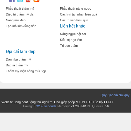
Phẫu thuật thẩm mỹ
Phẫu thuật nâng ngực
Điều trị thẩm mỹ da
Cách trị tàn nhan hiệu quả
Nâng mũi đẹp
Các trị sẹo hiệu quả
Liên kết khác
Tạo mà lúm đồng tiền
Nâng ngực nội soi
Điều trị sẹo lõm
Trị sẹo thâm
Địa chỉ làm đẹp
Danh bạ thẩm mỹ
Bác sĩ thẩm mỹ
Thẩm mỹ viện nâng mũi đẹp
Quy định và Nội quy
Website đang hoạt động thử nghiệm. Chờ giấy phép MXH/TTDT của bộ TT&TT.
Timing:
0.3259 seconds
Memory:
21.203 MB
DB Queries:
56