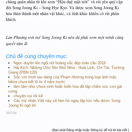
chàng quân nhân từ khi xem “Hậu duệ mặt trời” và rất yêu quý cặp
đôi Song Joong Ki – Song Hye Kyo. Và được xem Song Joong Ki
hóa thân thành một nhân vật khác, cá tính khác khiến cô rất phấn
khích.
Lan Phương trót mê Song Joong Ki nên dù phải xem một mình cũng
quyết tâm đi
Chủ đề cùng chuyên mục:
Ngọc duyên lên ngôi nữ hoàng sắc đẹp toàn cầu 2016
Hài Kịch: Những Ước Mơ Nhỏ Nhoi - Hoài Linh, Chí Tài, Trường
Giang (PBN 120)
Sốc với trình tạo dáng của Phạm Hương trong loạt ảnh mặc
bikini chưa tiết lộ từ 4 năm trước
lâm tâm như chưa sinh hoắc kiến hoa đã tập chăm sóc con gái
cưng
chuyện vui tôi kể
Các mỹ nhân Việt này sẽ hẹn hò ngay lập tức nếu được Song
Joong Ki ngỏ lời
10/7/16
(Bạn phải Đăng nhập hoặc Đăng ký để trả lời bài viết.)