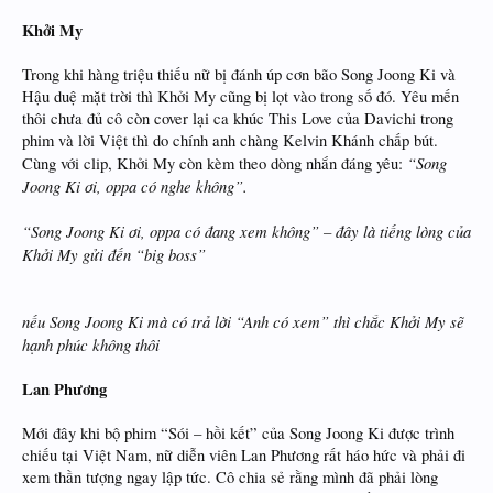
Khởi My
Trong khi hàng triệu thiếu nữ bị đánh úp cơn bão Song Joong Ki và
Hậu duệ mặt trời thì Khởi My cũng bị lọt vào trong số đó. Yêu mến
thôi chưa đủ cô còn cover lại ca khúc This Love của Davichi trong
phim và lời Việt thì do chính anh chàng Kelvin Khánh chấp bút.
“Song
Cùng với clip, Khởi My còn kèm theo dòng nhắn đáng yêu:
Joong Ki ơi, oppa có nghe không”.
“Song Joong Ki ơi, oppa có đang xem không” – đây là tiếng lòng của
Khởi My gửi đến “big boss”
nếu Song Joong Ki mà có trả lời “Anh có xem” thì chắc Khởi My sẽ
hạnh phúc không thôi
Lan Phương
Mới đây khi bộ phim “Sói – hồi kết” của Song Joong Ki được trình
chiếu tại Việt Nam, nữ diễn viên Lan Phương rất háo hức và phải đi
xem thần tượng ngay lập tức. Cô chia sẻ rằng mình đã phải lòng