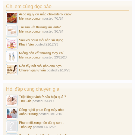
Chị em cùng đọc báo
Ai có nguy cơ mắc cholesterol cao?
Merinco.com.vn
posted
7/1/24
Tại sao vết thương lâu lành?...
Merinco.com.vn
posted
3/1/24
Sau khi phun môi nên sử dụng...
KhanhVan
posted
21/12/23
Miếng dán vết thương thay chỉ...
Merinco.com.vn
posted
23/11/23
Nên tẩy nốt ruồi nào cho hợp...
Chuyên gia tư vấn
posted
21/10/23
Hỏi đáp cùng chuyên gia
Triệt lông nách ở đâu hiệu quả ?
Thu Cúc
posted
25/3/17
Công nghệ phun lông mày cho...
Xuân Hương
posted
28/12/16
Phun môi xong nên dùng son...
Thảo My
posted
14/12/23