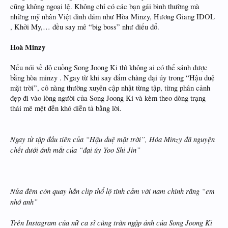
cũng không ngoại lệ. Không chỉ có các bạn gái bình thường mà
những mỹ nhân Việt đình đám như Hòa Minzy, Hương Giang IDOL
, Khởi My,… đều say mê “big boss” như điếu đổ.
Hoà Minzy
Nếu nói về độ cuồng Song Joong Ki thì không ai có thể sánh được
bằng hòa minzy
. Ngay từ khi say đắm chàng đại úy trong “Hậu duệ
mặt trời”, cô nàng thường xuyên cập nhật từng tập, từng phân cảnh
đẹp đi vào lòng người của Song Joong Ki và kèm theo dòng trạng
thái mê mệt đến khó diễn tả bằng lời.
Ngay từ tập đầu tiên của “Hậu duệ mặt trời”, Hòa Minzy đã nguyện
chết dưới ánh mắt của “đại úy Yoo Shi Jin”
Nửa đêm còn quay hẳn clip thổ lộ tình cảm với nam chính rằng “em
nhớ anh”
Trên Instagram của nữ ca sĩ cùng tràn ngập ảnh của Song Joong Ki