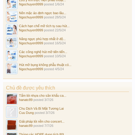
Ngochuyen9999
posted
1/6/24
Nên mặc áo định ngực bao lâu...
Ngochuyen9999
posted
28/5/24
Cách hạn chế mỡ tích tụ sau hút...
Ngochuyen9999
posted
22/5/24
Nâng ngực phù hợp nhất ở độ...
Ngochuyen9999
posted
16/5/24
Các công nghệ hút mỡ tiên tiến...
Ngochuyen9999
posted
10/5/24
Hút mỡ bụng không phẫu thuật có...
Ngochuyen9999
posted
4/5/24
Chủ đề được yêu thích
Tấm lót nhựa cho sân khấu ca...
hanatc89
posted
3/7/26
Chu Dịch Và Bí Mật Tương Lai
Cuu Dung
posted
3/7/26
Giải pháp lót nền cho concert...
hanatc89
posted
7/7/26
Thùng rác HDPE dung tích 80L