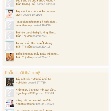
Sẹo trắng có chữa được không?
Trần Hoàng Hiếu
posted
13/9/23
Tẩy môi thâm bẩm sinh cho nam...
alovn
posted
10/11/16
Phun xăm môi xong có phải dặm...
tuvanthammy
posted
18/4/16
Trẻ hóa da có hại gì không, làm...
Trần Thị Mến
posted
21/4/16
Tư vấn mắt: Hai mí mắt không...
Trần Thị Mến
posted
21/4/16
Thêu lông mày mấy ngày thì bong...
Trần Thị Mến
posted
21/4/16
Phẫu thuật thẩm mỹ
Tẩy nốt ruồi ở đâu tốt nhất hà...
Huệ Minh
posted
27/7/19
Những lưu ý khi hút mỡ bạn cần...
Ngochuyen9999
posted
20/6/24
Nâng mũi bọc sụn tai có vĩnh...
Ngochuyen9999
posted
14/6/24
Lưu ý khi thực hiện phẫu thuật...