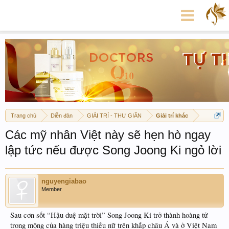
Trang chủ
Diễn đàn
GIẢI TRÍ - THƯ GIÃN
Giải trí khác
Các mỹ nhân Việt này sẽ hẹn hò ngay
lập tức nếu được Song Joong Ki ngỏ lời
nguyengiabao
Member
Sau cơn sốt “Hậu duệ mặt trời” Song Joong Ki trở thành hoàng tử
trong mộng của hàng triệu thiếu nữ trên khắp châu Á và ở Việt Nam