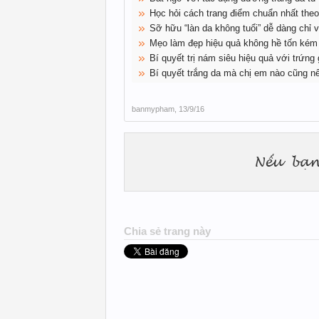
Học hỏi cách trang điểm chuẩn nhất the
Sỡ hữu “làn da không tuổi” dễ dàng chỉ
Mẹo làm đẹp hiệu quả không hề tốn kém
Bí quyết trị nám siêu hiệu quả với trứng
Bí quyết trắng da mà chị em nào cũng n
banmypham
,
13/9/16
Chia sẻ trang này