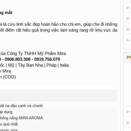
ng mắt
i là cứu tinh sắc đẹp hoàn hảo cho chị em, giúp che đi những
t điểm rất hiệu quả trong việc làm sáng rạng rỡ khu vực da
ne của Công Ty TNHH Mỹ Phẩm Mira
P
0 - 0906.803.308 - 0919.756.079
 | Mỹ | Tây Ban Nha | Pháp | Italia
 Mira
ền (COD)
mặt nạ đậu xanh và chanh
áp dụng
i chống nắng MIRA AROMA
ệu quả nhất
ừ nước mía