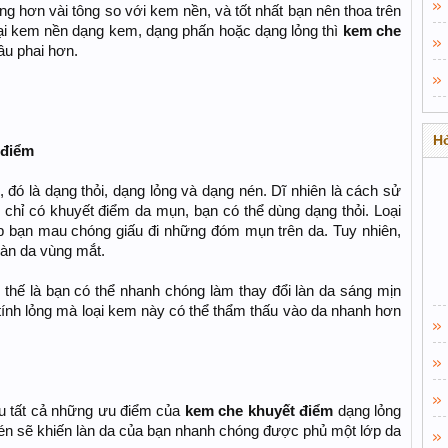
g hơn vài tông so với kem nền, và tốt nhất bạn nên thoa trên
ại kem nền dạng kem, dạng phấn hoặc dạng lỏng thì
kem che
âu phai hơn.
Hỏ
 điểm
, đó là dạng thỏi, dạng lỏng và dạng nén. Dĩ nhiên là cách sử
chỉ có khuyết điểm da mụn, bạn có thể dùng dạng thỏi. Loại
p bạn mau chóng giấu đi những đóm mụn trên da. Tuy nhiên,
làn da vùng mắt.
 thế là bạn có thể nhanh chóng làm thay đổi làn da sáng mịn
ính lỏng mà loại kem này có thể thẩm thấu vào da nhanh hơn
 tất cả những ưu điểm của
kem che khuyết điểm
dạng lỏng
én sẽ khiến làn da của bạn nhanh chóng được phủ một lớp da