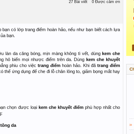
27 Bài viết
0 Được cảm ơn
 bạn có lớp trang điểm hoàn hảo, nếu như bạn biết cách lựa
của bạn.
 làn da căng bóng, mịn màng không tì vết, dùng
kem che
ng hô biến mọi nhược điểm trên da. Dùng
kem che khuyết
hẳng phiu cho việc
trang điểm
hoàn hảo. Khi đã
trang điểm
C
ó thể ứng dụng để che đi lỗ chân lông to, giảm bọng mắt hay
bạn chọn được loại
kem che khuyết điểm
phù hợp nhất cho
g:
tông da