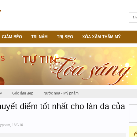
GIẢM BÉO
TRỊ NÁM
TRỊ SẸO
XÓA XĂM THẨM MỸ
P
Góc làm đẹp
Nước hoa - Mỹ phẩm
yết điểm tốt nhất cho làn da của
ypham
,
13/9/16
.