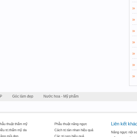
P
Góc làm đẹp
Nước hoa - Mỹ phẩm
Liên kết khá
hẫu thuật thẩm mỹ
Phẫu thuật nâng ngực
iều trị thẩm mỹ da
Cách trị tàn nhan hiệu quả
Nâng ngực nội so
âng mũi đẹp
Các trị sẹo hiệu quả