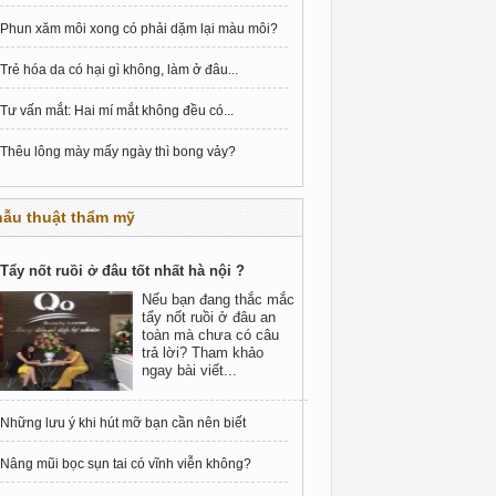
Phun xăm môi xong có phải dặm lại màu môi?
Trẻ hóa da có hại gì không, làm ở đâu...
Tư vấn mắt: Hai mí mắt không đều có...
Thêu lông mày mấy ngày thì bong vảy?
hẫu thuật thẩm mỹ
Tẩy nốt ruồi ở đâu tốt nhất hà nội ?
Nếu bạn đang thắc mắc
tẩy nốt ruồi ở đâu an
toàn mà chưa có câu
trả lời? Tham khảo
ngay bài viết...
Những lưu ý khi hút mỡ bạn cần nên biết
Nâng mũi bọc sụn tai có vĩnh viễn không?