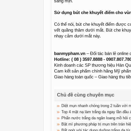
sáng mịn.
Sử dụng bút che khuyết điểm cho vù
Có thể nói, bút che khuyết điểm được co
vết quầng thâm dưới mắt. Bút che khuyế
nhạy cảm dưới mắt này.
banmypham.vn
– Đối tác bán lẻ onli
Hotline: ( 08 ) 3597.8888 - 0907.807.78
Kinh doanh các SP thương hiệu Hàn Quốc
Cam kết sản phẩm chính hãng Mỹ phẩm
Giao hàng toàn quốc – Giao hàng thu ti
Chủ đề cùng chuyên mục
Diệt mụn nhanh chóng trong 2 tuần với 
Top 4 mặt nạ làm trắng da ngay lần đầu 
Phấn nước trắng da ngăn loang mồ hô
Bật mí phương pháp trị mụn trên trán hi
Bất ngờ với tác dụng dưỡng trắng da t