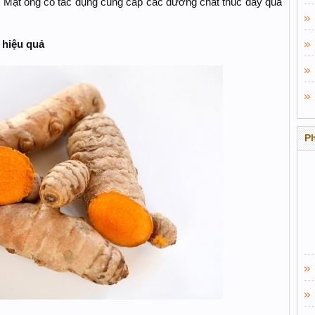
. Mật ong có tác dụng cung cấp các dưỡng chất thúc đẩy quá
 hiệu quả
P
​