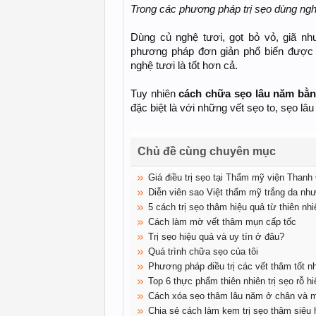
Trong các phương pháp trị sẹo dùng nghệ
Dùng củ nghệ tươi, gọt bỏ vỏ, giã nh
phương pháp đơn giản phổ biến được 
nghệ tươi là tốt hơn cả.
Tuy nhiên
cách chữa sẹo lâu năm bằn
đặc biệt là với những vết sẹo to, sẹo lâu
Chủ đề cùng chuyên mục
Giá điều trị sẹo tại Thẩm mỹ viện Than
Diễn viên sao Việt thẩm mỹ trắng da như
5 cách trị sẹo thâm hiệu quả từ thiên nhi
Cách làm mờ vết thâm mụn cấp tốc
Trị sẹo hiệu quả và uy tín ở đâu?
Quá trình chữa sẹo của tôi
Phương pháp điều trị các vết thâm tốt n
Top 6 thực phẩm thiên nhiên trị sẹo rỗ h
Cách xóa sẹo thâm lâu năm ở chân và mặ
Chia sẻ cách làm kem trị sẹo thâm siêu 