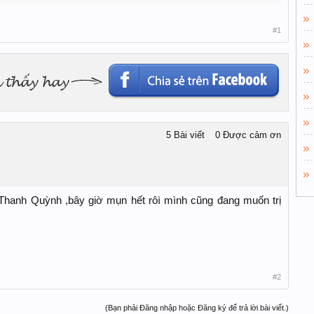
#1
5 Bài viết
0 Được cảm ơn
Thanh Quỳnh ,bây giờ mụn hết rôì mình cũng đang muốn trị
#2
(Bạn phải Đăng nhập hoặc Đăng ký để trả lời bài viết.)