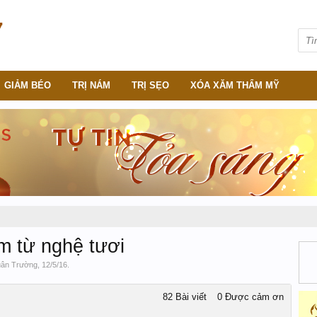
GIẢM BÉO
TRỊ NÁM
TRỊ SẸO
XÓA XĂM THẨM MỸ
m từ nghệ tươi
ân Trường
,
12/5/16
.
82 Bài viết
0 Được cảm ơn