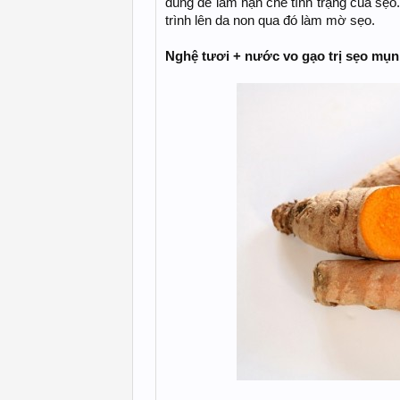
dùng để làm hạn chế tình trạng của sẹo
trình lên da non qua đó làm mờ sẹo.
Nghệ tươi + nước vo gạo trị sẹo mụn