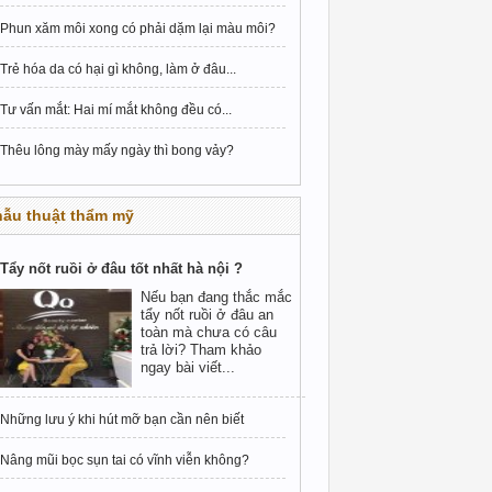
Phun xăm môi xong có phải dặm lại màu môi?
Trẻ hóa da có hại gì không, làm ở đâu...
Tư vấn mắt: Hai mí mắt không đều có...
Thêu lông mày mấy ngày thì bong vảy?
hẫu thuật thẩm mỹ
Tẩy nốt ruồi ở đâu tốt nhất hà nội ?
Nếu bạn đang thắc mắc
tẩy nốt ruồi ở đâu an
toàn mà chưa có câu
trả lời? Tham khảo
ngay bài viết...
Những lưu ý khi hút mỡ bạn cần nên biết
Nâng mũi bọc sụn tai có vĩnh viễn không?