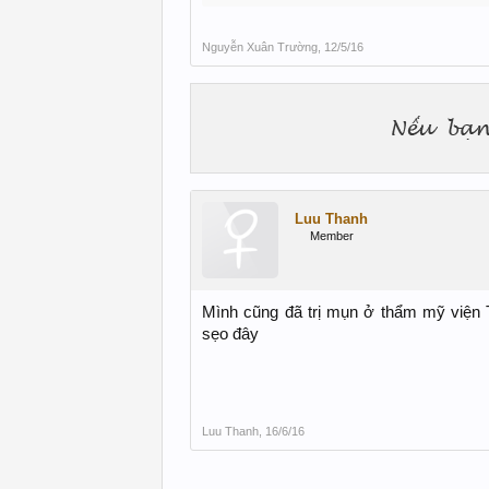
Nguyễn Xuân Trường
,
12/5/16
Luu Thanh
Member
Mình cũng đã trị mụn ở thẩm mỹ viện 
sẹo đây
Luu Thanh
,
16/6/16