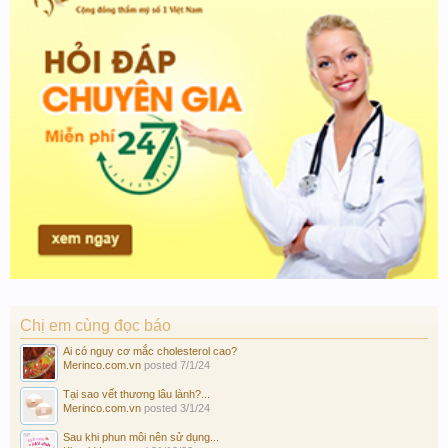
Chị em cùng đọc báo
Ai có nguy cơ mắc cholesterol cao?
Merinco.com.vn
posted
7/1/24
Tại sao vết thương lâu lành?...
Merinco.com.vn
posted
3/1/24
Sau khi phun môi nên sử dụng...