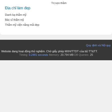
Trị sẹo thâm
Địa chỉ làm đẹp
Danh bạ thẩm mỹ
Bác sĩ thẩm mỹ
Thẩm mỹ viện nâng mũi đẹp
Quy định và Nội quy
Website đang hoạt động thử nghiệm. Chờ giấy phép MXH/TTDT của bộ TT&TT.
Timing:
0.2481 seconds
Memory:
20.794 MB
DB Queries:
25