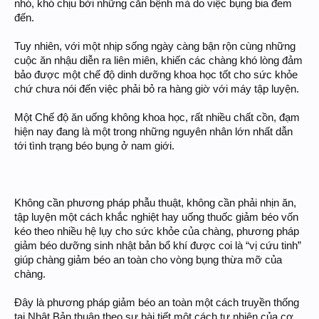
nhó, khó chịu bởi những căn bệnh mà do việc bụng bia đem
đến.
Tuy nhiên, với một nhịp sống ngày càng bận rộn cùng những
cuộc ăn nhậu diễn ra liên miên, khiến các chàng khó lòng đảm
bảo được một chế độ dinh dưỡng khoa học tốt cho sức khỏe
chứ chưa nói đến việc phải bỏ ra hàng giờ với máy tập luyện.
Một Chế độ ăn uống không khoa học, rất nhiều chất cồn, đạm
hiện nay đang là một trong những nguyên nhân lớn nhất dẫn
tới tình trạng béo bụng ở nam giới.
Không cần phương pháp phẫu thuật, không cần phải nhịn ăn,
tập luyện một cách khắc nghiệt hay uống thuốc giảm béo vốn
kéo theo nhiều hệ lụy cho sức khỏe của chàng, phương pháp
giảm béo dưỡng sinh nhật bản bổ khí được coi là “vị cứu tinh”
giúp chàng giảm béo an toàn cho vòng bụng thừa mỡ của
chàng.
Đây là phương pháp giảm béo an toàn một cách truyền thống
tại Nhật Bản thuận theo sự bài tiết một cách tự nhiên của cơ