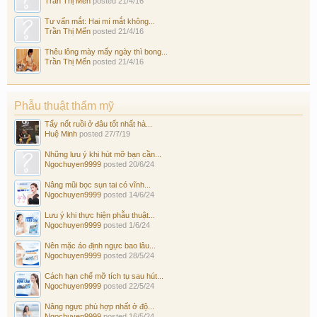
Trần Thị Mến
posted
21/4/16
Tư vấn mắt: Hai mí mắt không...
Trần Thị Mến
posted
21/4/16
Thêu lông mày mấy ngày thì bong...
Trần Thị Mến
posted
21/4/16
Phẫu thuật thẩm mỹ
Tẩy nốt ruồi ở đâu tốt nhất hà...
Huệ Minh
posted
27/7/19
Những lưu ý khi hút mỡ bạn cần...
Ngochuyen9999
posted
20/6/24
Nâng mũi bọc sụn tai có vĩnh...
Ngochuyen9999
posted
14/6/24
Lưu ý khi thực hiện phẫu thuật...
Ngochuyen9999
posted
1/6/24
Nên mặc áo định ngực bao lâu...
Ngochuyen9999
posted
28/5/24
Cách hạn chế mỡ tích tụ sau hút...
Ngochuyen9999
posted
22/5/24
Nâng ngực phù hợp nhất ở độ...
Ngochuyen9999
posted
16/5/24