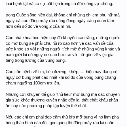
loại bệnh tật và cả sự bất tiện trong cả đời sống vợ chồng.
trong Cuộc sống hiện đại, không chỉ những chị em phụ nữ mà
ngay cả các đấng mày râu cũng đang ngày càng quan tâm
hơn đến số đo về vòng 2 của mình.
Các nhà khoa học hiện nay đã khuyến cáo rằng, những người
có mỡ bụng sẽ phải chịu rủi ro cao hơn về các vấn đề của
sức khỏe so với những người tích mỡ ở những vùng khác và
nam giới lại có nguy cơ cao hơn so với nữ giới về việc gia
tăng trọng lượng của vùng bụng.
Các căn bệnh về tim, tiểu đường, khớp, … hiện nay đang có
nguy cơ bùng phát cao nhất khi số đo của vòng bụng chàng
chạm ngưỡng 100cm trở lên.
Những Lời khuyên để giúp “thủ tiêu” mỡ bụng mà các chuyên
gia sức khỏe thường xuyên nhắc đến là: thắt chặt khẩu phần
ăn hay các phương pháp tập luyện thể chất.
Nếu các chị em phái đẹp căm thù lớp mỡ bụng vì nó làm phá
hỏng thân hình cân đối, gọn gàng thì đấng mày râu lại nhăn