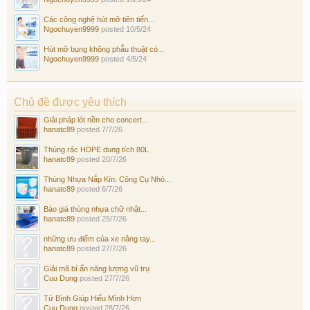
Các công nghệ hút mỡ tiên tiến...
Ngochuyen9999
posted
10/5/24
Hút mỡ bụng không phẫu thuật có...
Ngochuyen9999
posted
4/5/24
Chủ đề được yêu thích
Giải pháp lót nền cho concert...
hanatc89
posted
7/7/26
Thùng rác HDPE dung tích 80L
hanatc89
posted
20/7/26
Thùng Nhựa Nắp Kín: Công Cụ Nhỏ...
hanatc89
posted
6/7/26
Báo giá thùng nhựa chữ nhật...
hanatc89
posted
25/7/26
những ưu điểm của xe nâng tay...
hanatc89
posted
27/7/26
Giải mã bí ẩn năng lượng vũ trụ
Cuu Dung
posted
27/7/26
Tử Bình Giúp Hiểu Mình Hơn
Cuu Dung
posted
28/7/26