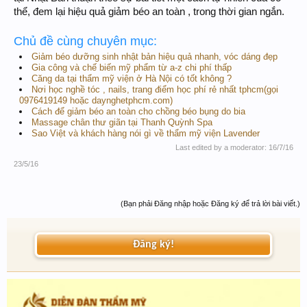
thể, đem lại hiệu quả giảm béo an toàn , trong thời gian ngắn.
Chủ đề cùng chuyên mục:
Giảm béo dưỡng sinh nhật bản hiệu quả nhanh, vóc dáng đẹp
Gia công và chế biến mỹ phẩm từ a-z chi phí thấp
Căng da tại thẩm mỹ viện ở Hà Nội có tốt không ?
Nơi học nghề tóc , nails, trang điểm học phí rẻ nhất tphcm(gọi
0976419149 hoặc daynghetphcm.com)
Cách để giảm béo an toàn cho chồng béo bụng do bia
Massage chân thư giãn tại Thanh Quỳnh Spa
Sao Việt và khách hàng nói gì về thẩm mỹ viện Lavender
Last edited by a moderator:
16/7/16
23/5/16
(Bạn phải Đăng nhập hoặc Đăng ký để trả lời bài viết.)
Đăng ký!