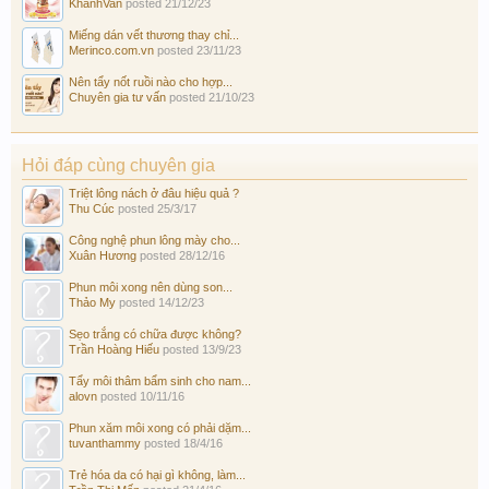
KhanhVan
posted
21/12/23
Miếng dán vết thương thay chỉ...
Merinco.com.vn
posted
23/11/23
Nên tẩy nốt ruồi nào cho hợp...
Chuyên gia tư vấn
posted
21/10/23
Hỏi đáp cùng chuyên gia
Triệt lông nách ở đâu hiệu quả ?
Thu Cúc
posted
25/3/17
Công nghệ phun lông mày cho...
Xuân Hương
posted
28/12/16
Phun môi xong nên dùng son...
Thảo My
posted
14/12/23
Sẹo trắng có chữa được không?
Trần Hoàng Hiếu
posted
13/9/23
Tẩy môi thâm bẩm sinh cho nam...
alovn
posted
10/11/16
Phun xăm môi xong có phải dặm...
tuvanthammy
posted
18/4/16
Trẻ hóa da có hại gì không, làm...