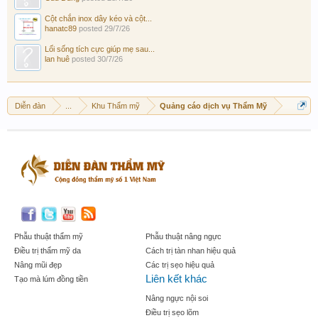
Cột chắn inox dây kéo và cột...
hanatc89
posted
29/7/26
Lối sống tích cực giúp mẹ sau...
lan huê
posted
30/7/26
Diễn đàn
...
Khu Thẩm mỹ
Quảng cáo dịch vụ Thẩm Mỹ
Phẫu thuật thẩm mỹ
Phẫu thuật nâng ngực
Điều trị thẩm mỹ da
Cách trị tàn nhan hiệu quả
Nâng mũi đẹp
Các trị sẹo hiệu quả
Liên kết khác
Tạo mà lúm đồng tiền
Nâng ngực nội soi
Điều trị sẹo lõm