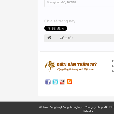
Vuongthutra98
,
16/7/18
Chia sẻ trang này
Giảm béo
P
Đ
N
T
Website đang hoạt động thử nghiệm. Chờ giấy phép MXH/T
©2015
.