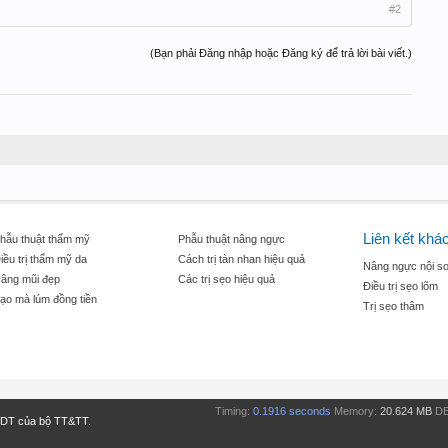
#2
(Bạn phải Đăng nhập hoặc Đăng ký để trả lời bài viết.)
Liên kết khá
hẫu thuật thẩm mỹ
Phẫu thuật nâng ngực
iều trị thẩm mỹ da
Cách trị tàn nhan hiệu quả
Nâng ngực nội so
âng mũi đẹp
Các trị sẹo hiệu quả
Điều trị sẹo lõm
ạo mà lúm đồng tiền
Trị sẹo thâm
Timing:
0.1916 seconds
Memory:
20.624 MB
DB
TDT của bộ TT&TT.