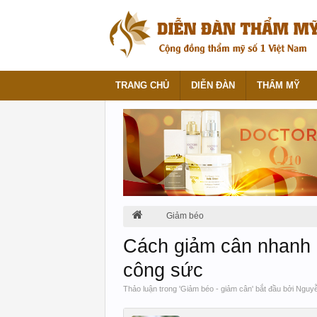
TRANG CHỦ
DIỄN ĐÀN
THẨM MỸ
Giảm béo
Cách giảm cân nhanh m
công sức
Thảo luận trong '
Giảm béo - giảm cân
' bắt đầu bởi
Nguyễ