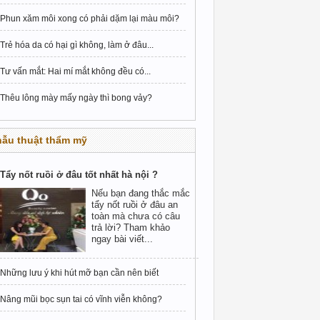
Phun xăm môi xong có phải dặm lại màu môi?
Trẻ hóa da có hại gì không, làm ở đâu...
Tư vấn mắt: Hai mí mắt không đều có...
Thêu lông mày mấy ngày thì bong vảy?
hẫu thuật thẩm mỹ
Tẩy nốt ruồi ở đâu tốt nhất hà nội ?
Nếu bạn đang thắc mắc
tẩy nốt ruồi ở đâu an
toàn mà chưa có câu
trả lời? Tham khảo
ngay bài viết...
Những lưu ý khi hút mỡ bạn cần nên biết
Nâng mũi bọc sụn tai có vĩnh viễn không?