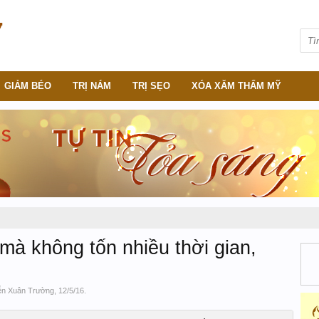
GIẢM BÉO
TRỊ NÁM
TRỊ SẸO
XÓA XĂM THẨM MỸ
à không tốn nhiều thời gian,
n Xuân Trường
,
12/5/16
.