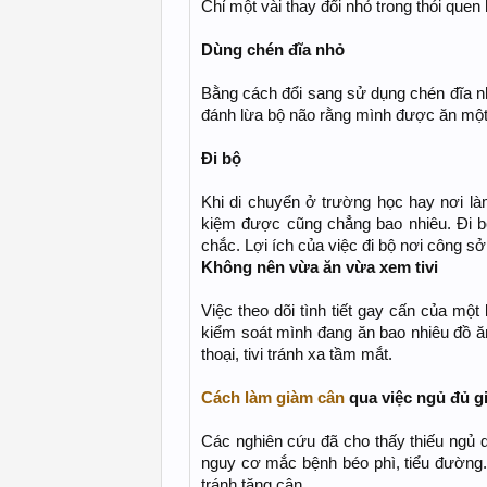
Chỉ một vài thay đổi nhỏ trong thói qu
Dùng chén đĩa nhỏ
Bằng cách đổi sang sử dụng chén đĩa nh
đánh lừa bộ não rằng mình được ăn mộ
Đi bộ
Khi di chuyển ở trường học hay nơi làm
kiệm được cũng chẳng bao nhiêu. Đi b
chắc. Lợi ích của việc đi bộ nơi công s
Không nên vừa ăn vừa xem tivi
Việc theo dõi tình tiết gay cấn của mộ
kiểm soát mình đang ăn bao nhiêu đồ ăn
thoại, tivi tránh xa tầm mắt.
Cách làm giàm cân
qua việc ngủ đủ g
Các nghiên cứu đã cho thấy thiếu ngủ d
nguy cơ mắc bệnh béo phì, tiểu đường
tránh tăng cân.