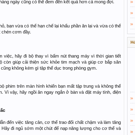
en hàng ngày cũng có thể đem đến kết quả hơn cả mong đợi.
ỏ, bạn vừa có thể hạn chế lại khẩu phần ăn lại và vừa có thể
t chén cơm đầy.
Hỏ
 việc, hãy đi bộ thay vì bấm nút thang máy vì thời gian tiết
ộ còn giúp cải thiện sức khỏe tim mạch và giúp cơ bắp săn
ở cũng không kém gì tập thể dục trong phòng gym.
t bộ phim trên màn hình khiến bạn mất tập trung và không thể
. Vì vậy, hãy ngồi ăn ngay ngắn ở bàn và đặt máy tính, điện
iấc
ẫn đến việc tăng cân, cơ thể trao đổi chất chậm và làm tăng
. Hãy đi ngủ sớm một chút để nạp năng lượng cho cơ thể và