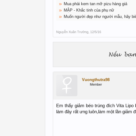
Mua phải kem tan mỡ pizu hàng giả
MẬP - Khắc tinh của phụ nữ
Muốn người đẹp như người mẫu, hãy biế
Nguyễn Xuân Trường
,
12/5/16
Vuongthutra98
Member
Em thấy giảm béo trúng đích Vita Lip
làm đây rất ưng luôn,làm một lần giảm đ