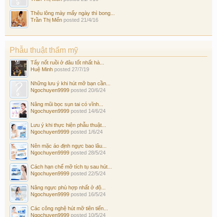
Thêu lông mày mấy ngày thì bong...
Trần Thị Mến
posted
21/4/16
Phẫu thuật thẩm mỹ
Tẩy nốt ruồi ở đâu tốt nhất hà...
Huệ Minh
posted
27/7/19
Những lưu ý khi hút mỡ bạn cần...
Ngochuyen9999
posted
20/6/24
Nâng mũi bọc sụn tai có vĩnh...
Ngochuyen9999
posted
14/6/24
Lưu ý khi thực hiện phẫu thuật...
Ngochuyen9999
posted
1/6/24
Nên mặc áo định ngực bao lâu...
Ngochuyen9999
posted
28/5/24
Cách hạn chế mỡ tích tụ sau hút...
Ngochuyen9999
posted
22/5/24
Nâng ngực phù hợp nhất ở độ...
Ngochuyen9999
posted
16/5/24
Các công nghệ hút mỡ tiên tiến...
Ngochuyen9999
posted
10/5/24