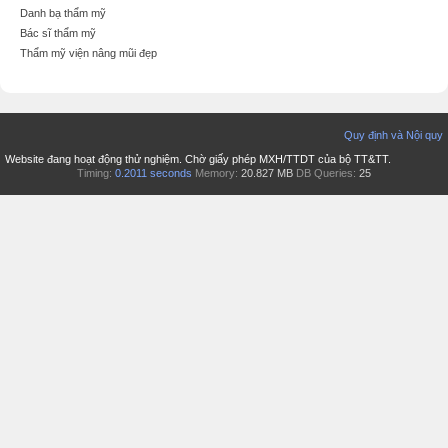
Danh bạ thẩm mỹ
Bác sĩ thẩm mỹ
Thẩm mỹ viện nâng mũi đẹp
Quy định và Nội quy
Website đang hoạt động thử nghiệm. Chờ giấy phép MXH/TTDT của bộ TT&TT.
Timing:
0.2011 seconds
Memory:
20.827 MB
DB Queries:
25