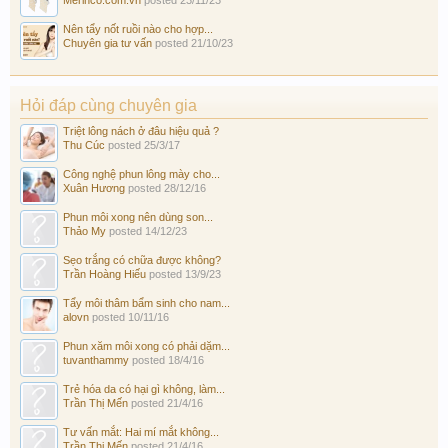
Nên tẩy nốt ruồi nào cho hợp...
Chuyên gia tư vấn
posted
21/10/23
Hỏi đáp cùng chuyên gia
Triệt lông nách ở đâu hiệu quả ?
Thu Cúc
posted
25/3/17
Công nghệ phun lông mày cho...
Xuân Hương
posted
28/12/16
Phun môi xong nên dùng son...
Thảo My
posted
14/12/23
Sẹo trắng có chữa được không?
Trần Hoàng Hiếu
posted
13/9/23
Tẩy môi thâm bẩm sinh cho nam...
alovn
posted
10/11/16
Phun xăm môi xong có phải dặm...
tuvanthammy
posted
18/4/16
Trẻ hóa da có hại gì không, làm...
Trần Thị Mến
posted
21/4/16
Tư vấn mắt: Hai mí mắt không...
Trần Thị Mến
posted
21/4/16