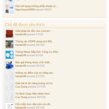
Hút mỡ bụng không phẫu thuật có...
Ngochuyen9999
posted
4/5/24
Chủ đề được yêu thích
Giải pháp lót nền cho concert...
hanatc89
posted
7/7/26
Thùng rác HDPE dung tích 80L
hanatc89
posted
20/7/26
Thùng Nhựa Nắp Kín: Công Cụ Nhỏ...
hanatc89
posted
6/7/26
Báo giá thùng nhựa chữ nhật...
hanatc89
posted
25/7/26
những ưu điểm của xe nâng tay...
hanatc89
posted
27/7/26
Giải mã bí ẩn năng lượng vũ trụ
Cuu Dung
posted
27/7/26
Tử Bình Giúp Hiểu Mình Hơn
Cuu Dung
posted
28/7/26
Cột chắn inox dây kéo và cột...
hanatc89
posted
29/7/26