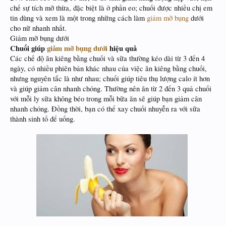
chế sự tích mỡ thừa, đặc biệt là ở phần eo; chuối được nhiều chị em
tin dùng và xem là một trong những cách làm
giảm mỡ bụng
dưới
cho nữ nhanh nhất.
Giảm mỡ bụng dưới
Chuối giúp
giảm mỡ bụng dưới
hiệu quả
Các chế độ ăn kiêng bằng chuối và sữa thường kéo dài từ 3 đến 4
ngày, có nhiều phiên bản khác nhau của việc ăn kiêng bằng chuối,
nhưng nguyên tắc là như nhau; chuối giúp tiêu thụ lượng calo ít hơn
và giúp giảm cân nhanh chóng. Thường nên ăn từ 2 đến 3 quả chuối
với mỗi ly sữa không béo trong mỗi bữa ăn sẽ giúp bạn giảm cân
nhanh chóng. Đồng thời, bạn có thể xay chuối nhuyễn ra với sữa
thành sinh tố để uống.
​