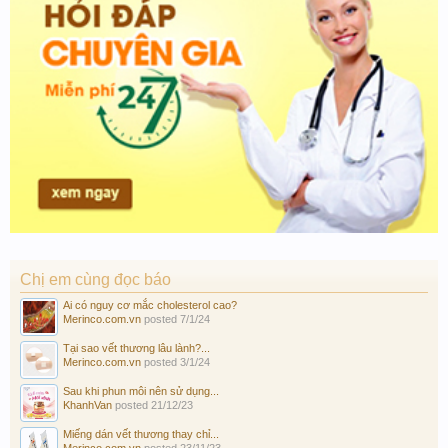
Chị em cùng đọc báo
Ai có nguy cơ mắc cholesterol cao?
Merinco.com.vn
posted
7/1/24
Tại sao vết thương lâu lành?...
Merinco.com.vn
posted
3/1/24
Sau khi phun môi nên sử dụng...
KhanhVan
posted
21/12/23
Miếng dán vết thương thay chỉ...
Merinco.com.vn
posted
23/11/23