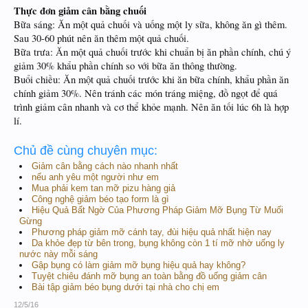
Thực đơn giảm cân bằng chuối
Bữa sáng: Ăn một quả chuối và uống một ly sữa, không ăn gì thêm.
Sau 30-60 phút nên ăn thêm một quả chuối.
Bữa trưa: Ăn một quả chuối trước khi chuẩn bị ăn phần chính, chú ý
giảm 30% khẩu phần chính so với bữa ăn thông thường.
Buổi chiều: Ăn một quả chuối trước khi ăn bữa chính, khẩu phần ăn
chính giảm 30%. Nên tránh các món tráng miệng, đồ ngọt để quá
trình giảm cân nhanh và cơ thể khỏe mạnh. Nên ăn tối lúc 6h là hợp
lí.
Chủ đề cùng chuyên mục:
Giảm cân bằng cách nào nhanh nhất
nếu anh yêu một người như em
Mua phải kem tan mỡ pizu hàng giả
Công nghệ giảm béo tạo form là gì
Hiệu Quả Bất Ngờ Của Phương Pháp Giảm Mỡ Bụng Từ Muối
Gừng
Phương pháp giảm mỡ cánh tay, đùi hiệu quả nhất hiện nay
Da khỏe đẹp từ bên trong, bụng không còn 1 tí mỡ nhờ uống ly
nước này mỗi sáng
Gập bụng có làm giảm mỡ bụng hiệu quả hay không?
Tuyệt chiêu đánh mỡ bụng an toàn bằng đồ uống giảm cân
Bài tập giảm béo bụng dưới tại nhà cho chị em
12/5/16