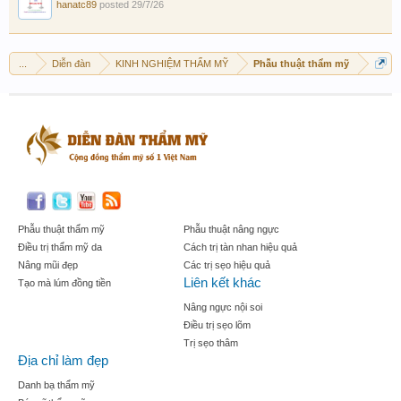
hanatc89
posted
29/7/26
...
Diễn đàn
KINH NGHIỆM THẨM MỸ
Phẫu thuật thẩm mỹ
Phẫu thuật thẩm mỹ
Phẫu thuật nâng ngực
Điều trị thẩm mỹ da
Cách trị tàn nhan hiệu quả
Nâng mũi đẹp
Các trị sẹo hiệu quả
Liên kết khác
Tạo mà lúm đồng tiền
Nâng ngực nội soi
Điều trị sẹo lõm
Trị sẹo thâm
Địa chỉ làm đẹp
Danh bạ thẩm mỹ