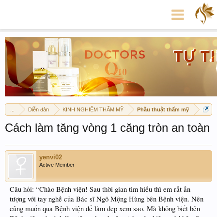
...
Diễn đàn
KINH NGHIỆM THẨM MỸ
Phẫu thuật thẩm mỹ
Cách làm tăng vòng 1 căng tròn an toàn
yenvi02
Active Member
Câu hỏi: “Chào Bệnh viện! Sau thời gian tìm hiểu thì em rất ấn
tượng với tay nghề của Bác sĩ Ngô Mộng Hùng bên Bệnh viện. Nên
cũng muốn qua Bệnh viện để làm đẹp xem sao. Mà không biết bên