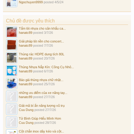
Ngochuyen9999
posted
4/5/24
Chủ đề được yêu thích
Tấm lót nhựa cho sân khấu ca...
hanatc89
posted
3/7/26
Giải pháp lót nền cho concert...
hanatc89
posted
7/7/26
Thùng rác HDPE dung tích 80L
hanatc89
posted
20/7/26
Thùng Nhựa Nắp Kín: Công Cụ Nhỏ...
hanatc89
posted
6/7/26
Báo giá thùng nhựa chữ nhật...
hanatc89
posted
25/7/26
những ưu điểm của xe nâng tay...
hanatc89
posted
27/7/26
Giải mã bí ẩn năng lượng vũ trụ
Cuu Dung
posted
27/7/26
Tử Bình Giúp Hiểu Mình Hơn
Cuu Dung
posted
28/7/26
Cột chắn inox dây kéo và cột...