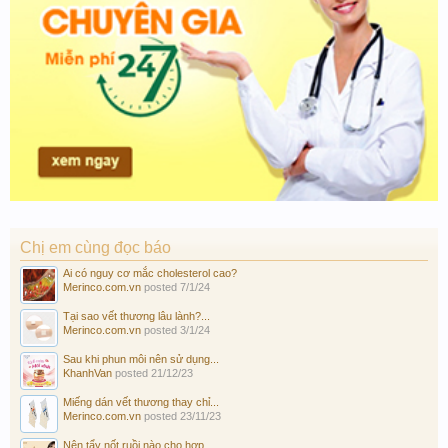
Chị em cùng đọc báo
Ai có nguy cơ mắc cholesterol cao?
Merinco.com.vn
posted
7/1/24
Tại sao vết thương lâu lành?...
Merinco.com.vn
posted
3/1/24
Sau khi phun môi nên sử dụng...
KhanhVan
posted
21/12/23
Miếng dán vết thương thay chỉ...
Merinco.com.vn
posted
23/11/23
Nên tẩy nốt ruồi nào cho hợp...