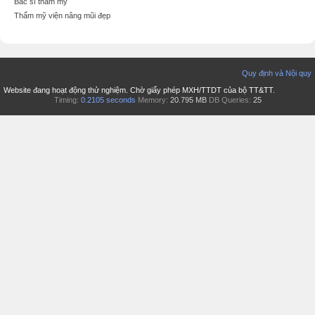
Bác sĩ thẩm mỹ
Thẩm mỹ viện nâng mũi đẹp
Quy định và Nội quy
Website đang hoạt động thử nghiệm. Chờ giấy phép MXH/TTDT của bộ TT&TT.
Timing:
0.2105 seconds
Memory:
20.795 MB
DB Queries:
25