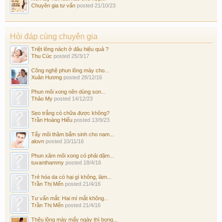
Chuyên gia tư vấn
posted
21/10/23
Hỏi đáp cùng chuyên gia
Triệt lông nách ở đâu hiệu quả ?
Thu Cúc
posted
25/3/17
Công nghệ phun lông mày cho...
Xuân Hương
posted
28/12/16
Phun môi xong nên dùng son...
Thảo My
posted
14/12/23
Sẹo trắng có chữa được không?
Trần Hoàng Hiếu
posted
13/9/23
Tẩy môi thâm bẩm sinh cho nam...
alovn
posted
10/11/16
Phun xăm môi xong có phải dặm...
tuvanthammy
posted
18/4/16
Trẻ hóa da có hại gì không, làm...
Trần Thị Mến
posted
21/4/16
Tư vấn mắt: Hai mí mắt không...
Trần Thị Mến
posted
21/4/16
Thêu lông mày mấy ngày thì bong...