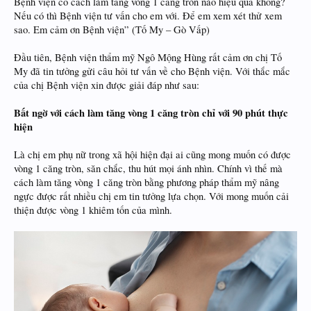
Bệnh viện có cách làm tăng vòng 1 căng tròn nào hiệu quả không?
Nếu có thì Bệnh viện tư vấn cho em với. Để em xem xét thử xem
sao. Em cảm ơn Bệnh viện” (Tố My – Gò Vấp)
Đầu tiên, Bệnh viện thẩm mỹ Ngô Mộng Hùng rất cảm ơn chị Tố
My đã tin tưởng gửi câu hỏi tư vấn về cho Bệnh viện. Với thắc mắc
của chị Bệnh viện xin được giải đáp như sau:
Bất ngờ với cách làm tăng vòng 1 căng tròn chỉ với 90 phút thực
hiện
Là chị em phụ nữ trong xã hội hiện đại ai cũng mong muốn có được
vòng 1 căng tròn, săn chắc, thu hút mọi ánh nhìn. Chính vì thế mà
cách làm tăng vòng 1 căng tròn bằng phương pháp thẩm mỹ nâng
ngực được rất nhiều chị em tin tưởng lựa chọn. Với mong muốn cải
thiện được vòng 1 khiêm tốn của mình.