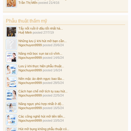
Trần Thị Mến
posted
21/4/16
Phẫu thuật thẩm mỹ
Tẩy nốt ruồi ở đâu tốt nhất hà...
Huệ Minh
posted
27/7/19
Những lưu ý khi hút mỡ bạn cần...
Ngochuyen9999
posted
20/6/24
Nâng mũi bọc sụn tai có vĩnh...
Ngochuyen9999
posted
14/6/24
Lưu ý khi thực hiện phẫu thuật...
Ngochuyen9999
posted
1/6/24
Nên mặc áo định ngực bao lâu...
Ngochuyen9999
posted
28/5/24
Cách hạn chế mỡ tích tụ sau hút...
Ngochuyen9999
posted
22/5/24
Nâng ngực phù hợp nhất ở độ...
Ngochuyen9999
posted
16/5/24
Các công nghệ hút mỡ tiên tiến...
Ngochuyen9999
posted
10/5/24
Hút mỡ bụng không phẫu thuật có...