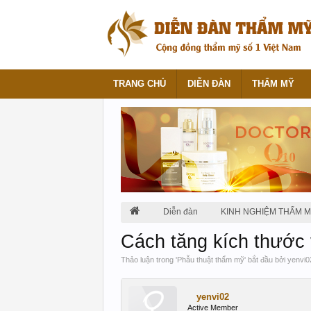
TRANG CHỦ
DIỄN ĐÀN
THẨM MỸ
Diễn đàn
KINH NGHIỆM THẨM 
Cách tăng kích thước
Thảo luận trong '
Phẫu thuật thẩm mỹ
' bắt đầu bởi
yenvi0
yenvi02
Active Member