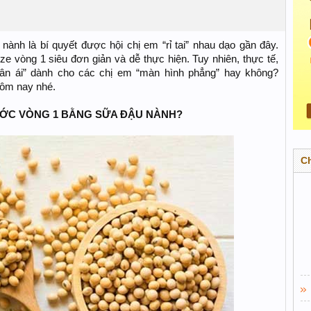
ành là bí quyết được hội chị em “rỉ tai” nhau dạo gần đây.
e vòng 1 siêu đơn giản và dễ thực hiện. Tuy nhiên, thực tế,
hân ái” dành cho các chị em “màn hình phẳng” hay không?
 hôm nay nhé.
ỚC VÒNG 1 BẰNG SỮA ĐẬU NÀNH?
C