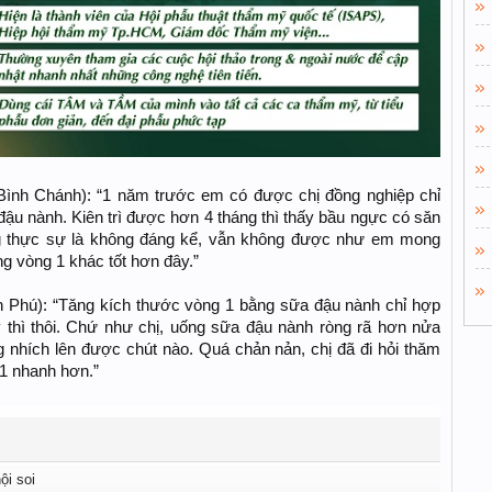
 Bình Chánh): “1 năm trước em có được chị đồng nghiệp chỉ
ậu nành. Kiên trì được hơn 4 tháng thì thấy bầu ngực có săn
g thực sự là không đáng kể, vẫn không được như em mong
g vòng 1 khác tốt hơn đây.”
n Phú): “Tăng kích thước vòng 1 bằng sữa đậu nành chỉ hợp
y thì thôi. Chứ như chị, uống sữa đậu nành ròng rã hơn nửa
 nhích lên được chút nào. Quá chản nản, chị đã đi hỏi thăm
 1 nhanh hơn.”
i soi