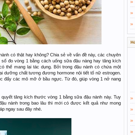
Hỏ
nành có thật hay không? Chia sẻ về vấn đề này, các chuyên
ch số đo vòng 1 bằng cách uống sữa đậu nàng hay tăng kích
ó thể mang lại tác dụng. Bởi trong đậu nành có chứa một
ại dưỡng chất tương đương hormone nội tiết tố nữ estrogen.
úc đẩy các mô mỡ ở bầu ngực. Từ đó, giúp vòng 1 nở nang
í quyết tăng kích thước vòng 1 bằng sữa đậu nành này. Tuy
a đậu nành trong bao lâu thì mới có được kết quả như mong
đáp ngay sau đây nhé.