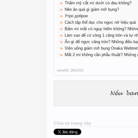
Thẩm mỹ cắt mí dưới có đau không?
Nên ăn quả gì giảm mỡ bụng?
Утро доброе
Cách tập thể dục cho ngực nở hiệu quả
Bấm mí mắt có nguy hiểm không? Những
Làm sao để có vòng 1 căng tròn và tự n
Ăn gì để ngực căng tròn? Những điều bạ
Viên uống giảm mỡ bụng Onaka Webtret
Mắt 2 mí không cần phẫu thuật? Những đ
yenvi02
,
26/12/23
Chia sẻ trang này