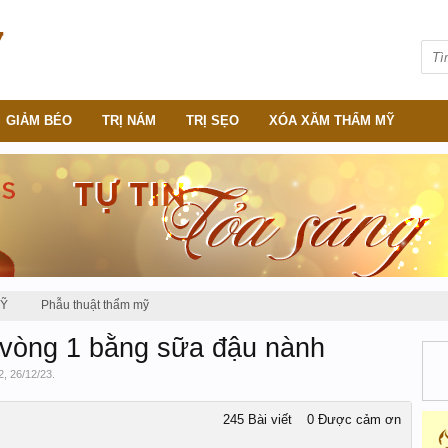
GIẢM BÉO
TRỊ NÁM
TRỊ SẸO
XÓA XĂM THẨM MỸ
MỸ
Phẫu thuật thẩm mỹ
 vòng 1 bằng sữa đậu nành
2
,
26/12/23
.
245 Bài viết
0 Được cảm ơn