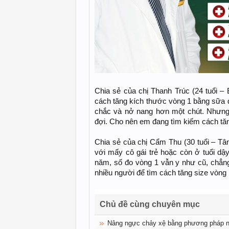
Chia sẻ của chị Thanh Trúc (24 tuổi –
cách tăng kích thước vòng 1 bằng sữa đ
chắc và nở nang hơn một chút. Nhưn
đợi. Cho nên em đang tìm kiếm cách tăn
Chia sẻ của chị Cẩm Thu (30 tuổi – Tâ
với mấy cô gái trẻ hoặc còn ở tuổi dậ
năm, số đo vòng 1 vẫn y như cũ, chẳng
nhiều người để tìm cách tăng size vòng
Chủ đề cùng chuyên mục
Nâng ngực chảy xệ bằng phương pháp nộ