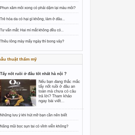
Phun xăm môi xong có phải dặm lại màu môi?
Trẻ hóa da có hại gì không, làm ở đâu...
Tư vấn mắt: Hai mí mắt không đều có...
Thêu lông mày mấy ngày thì bong vảy?
hẫu thuật thẩm mỹ
Tẩy nốt ruồi ở đâu tốt nhất hà nội ?
Nếu bạn đang thắc mắc
tẩy nốt ruồi ở đâu an
toàn mà chưa có câu
trả lời? Tham khảo
ngay bài viết...
Những lưu ý khi hút mỡ bạn cần nên biết
Nâng mũi bọc sụn tai có vĩnh viễn không?