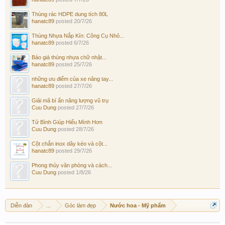
Thùng rác HDPE dung tích 80L
hanatc89
posted
20/7/26
Thùng Nhựa Nắp Kín: Công Cụ Nhỏ...
hanatc89
posted
6/7/26
Báo giá thùng nhựa chữ nhật...
hanatc89
posted
25/7/26
những ưu điểm của xe nâng tay...
hanatc89
posted
27/7/26
Giải mã bí ẩn năng lượng vũ trụ
Cuu Dung
posted
27/7/26
Tử Bình Giúp Hiểu Mình Hơn
Cuu Dung
posted
28/7/26
Cột chắn inox dây kéo và cột...
hanatc89
posted
29/7/26
Phong thủy văn phòng và cách...
Cuu Dung
posted
1/8/26
Diễn đàn
...
Góc làm đẹp
Nước hoa - Mỹ phẩm