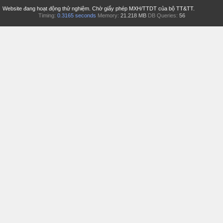
Website đang hoạt động thử nghiệm. Chờ giấy phép MXH/TTDT của bộ TT&TT.
Timing:
0.3165 seconds
Memory:
21.218 MB
DB Queries:
56