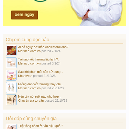
Chị em cùng đọc báo
Ai có nguy cơ mắc cholesterol cao?
Merinco.com.vn
posted
7/1/24
Tại sao vết thương lâu lành?...
Merinco.com.vn
posted
3/1/24
Sau khi phun môi nên sử dụng...
KhanhVan
posted
21/12/23
Miếng dán vết thương thay chỉ...
Merinco.com.vn
posted
23/11/23
Nên tẩy nốt ruồi nào cho hợp...
Chuyên gia tư vấn
posted
21/10/23
Hỏi đáp cùng chuyên gia
Triệt lông nách ở đâu hiệu quả ?