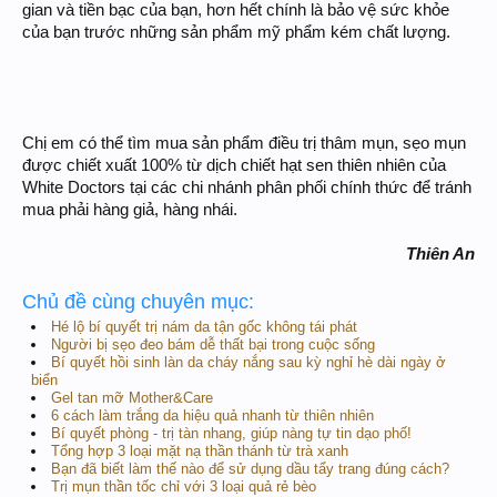
gian và tiền bạc của bạn, hơn hết chính là bảo vệ sức khỏe
của bạn trước những sản phẩm mỹ phẩm kém chất lượng.
Chị em có thể tìm mua sản phẩm điều trị thâm mụn, sẹo mụn
được chiết xuất 100% từ dịch chiết hạt sen thiên nhiên của
White Doctors tại các chi nhánh phân phối chính thức để tránh
mua phải hàng giả, hàng nhái.
Thiên An
Chủ đề cùng chuyên mục:
Hé lộ bí quyết trị nám da tận gốc không tái phát
Người bị sẹo đeo bám dễ thất bại trong cuộc sống
Bí quyết hồi sinh làn da cháy nắng sau kỳ nghỉ hè dài ngày ở
biển
Gel tan mỡ Mother&Care
6 cách làm trắng da hiệu quả nhanh từ thiên nhiên
Bí quyết phòng - trị tàn nhang, giúp nàng tự tin dạo phố!
Tổng hợp 3 loại mặt nạ thần thánh từ trà xanh
Bạn đã biết làm thế nào để sử dụng dầu tẩy trang đúng cách?
Trị mụn thần tốc chỉ với 3 loại quả rẻ bèo