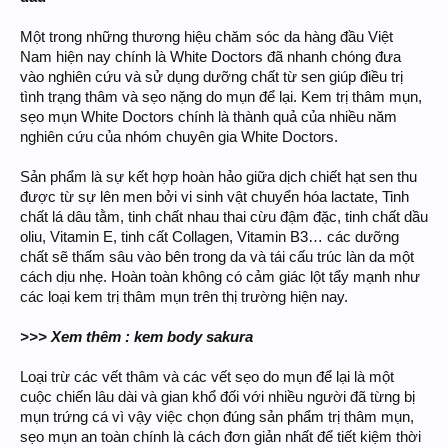
Một trong những thương hiệu chăm sóc da hàng đầu Việt
Nam hiện nay chính là White Doctors đã nhanh chóng đưa
vào nghiên cứu và sử dụng dưỡng chất từ sen giúp điều trị
tình trạng thâm và sẹo nặng do mụn để lại. Kem trị thâm mụn,
sẹo mụn White Doctors chính là thành quả của nhiều năm
nghiên cứu của nhóm chuyên gia White Doctors.
Sản phẩm là sự kết hợp hoàn hảo giữa dịch chiết hạt sen thu
được từ sự lên men bởi vi sinh vật chuyển hóa lactate, Tinh
chất lá dâu tằm, tinh chất nhau thai cừu đậm đặc, tinh chất dầu
oliu, Vitamin E, tinh cất Collagen, Vitamin B3… các dưỡng
chất sẽ thấm sâu vào bên trong da và tái cấu trúc làn da một
cách dịu nhẹ. Hoàn toàn không có cảm giác lột tẩy mạnh như
các loại kem trị thâm mụn trên thị trường hiện nay.
>>> Xem thêm : kem body sakura
Loại trừ các vết thâm và các vết sẹo do mụn để lại là một
cuộc chiến lâu dài và gian khổ đối với nhiều người đã từng bị
mụn trứng cá vì vậy việc chọn đúng sản phẩm trị thâm mụn,
sẹo mụn an toàn chính là cách đơn giản nhất để tiết kiệm thời