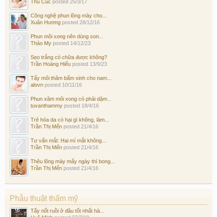
Thu Cúc
posted
25/3/17
Công nghệ phun lông mày cho...
Xuân Hương
posted
28/12/16
Phun môi xong nên dùng son...
Thảo My
posted
14/12/23
Sẹo trắng có chữa được không?
Trần Hoàng Hiếu
posted
13/9/23
Tẩy môi thâm bẩm sinh cho nam...
alovn
posted
10/11/16
Phun xăm môi xong có phải dặm...
tuvanthammy
posted
18/4/16
Trẻ hóa da có hại gì không, làm...
Trần Thị Mến
posted
21/4/16
Tư vấn mắt: Hai mí mắt không...
Trần Thị Mến
posted
21/4/16
Thêu lông mày mấy ngày thì bong...
Trần Thị Mến
posted
21/4/16
Phẫu thuật thẩm mỹ
Tẩy nốt ruồi ở đâu tốt nhất hà...