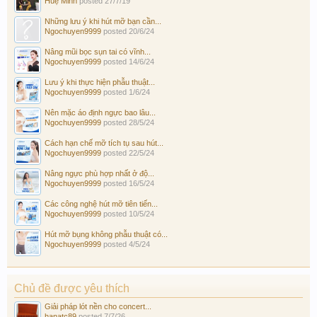
Huệ Minh
posted
27/7/19
Những lưu ý khi hút mỡ bạn cần...
Ngochuyen9999
posted
20/6/24
Nâng mũi bọc sụn tai có vĩnh...
Ngochuyen9999
posted
14/6/24
Lưu ý khi thực hiện phẫu thuật...
Ngochuyen9999
posted
1/6/24
Nên mặc áo định ngực bao lâu...
Ngochuyen9999
posted
28/5/24
Cách hạn chế mỡ tích tụ sau hút...
Ngochuyen9999
posted
22/5/24
Nâng ngực phù hợp nhất ở độ...
Ngochuyen9999
posted
16/5/24
Các công nghệ hút mỡ tiên tiến...
Ngochuyen9999
posted
10/5/24
Hút mỡ bụng không phẫu thuật có...
Ngochuyen9999
posted
4/5/24
Chủ đề được yêu thích
Giải pháp lót nền cho concert...
hanatc89
posted
7/7/26