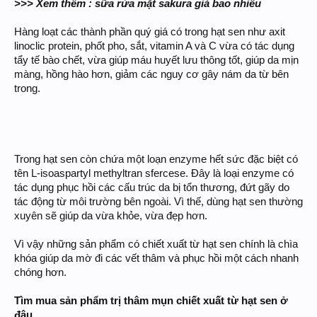
>>> Xem thêm : sữa rửa mặt sakura giá bao nhiêu
Hàng loạt các thành phần quý giá có trong hạt sen như axit
linoclic protein, phốt pho, sắt, vitamin A và C vừa có tác dụng
tẩy tế bào chết, vừa giúp máu huyết lưu thông tốt, giúp da mịn
màng, hồng hào hơn, giảm các nguy cơ gây nám da từ bên
trong.
Trong hạt sen còn chứa một loạn enzyme hết sức đặc biệt có
tên L-isoaspartyl methyltran sfercese. Đây là loại enzyme có
tác dụng phục hồi các cấu trúc da bị tổn thương, đứt gãy do
tác động từ môi trường bên ngoài. Vì thế, dùng hạt sen thường
xuyên sẽ giúp da vừa khỏe, vừa đẹp hơn.
Vì vậy những sản phẩm có chiết xuất từ hạt sen chính là chìa
khóa giúp da mờ đi các vết thâm và phục hồi một cách nhanh
chóng hơn.
Tìm mua sản phẩm trị thâm mụn chiết xuất từ hạt sen ở
đâu