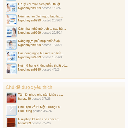
Lưu ý khi thực hiện phẫu thuật...
Ngochuyen9999
posted
1/6/24
Nên mặc áo định ngực bao lâu...
Ngochuyen9999
posted
28/5/24
Cách hạn chế mỡ tích tụ sau hút...
Ngochuyen9999
posted
22/5/24
Nâng ngực phù hợp nhất ở độ...
Ngochuyen9999
posted
16/5/24
Các công nghệ hút mỡ tiên tiến...
Ngochuyen9999
posted
10/5/24
Hút mỡ bụng không phẫu thuật có...
Ngochuyen9999
posted
4/5/24
Chủ đề được yêu thích
Tấm lót nhựa cho sân khấu ca...
hanatc89
posted
3/7/26
Chu Dịch Và Bí Mật Tương Lai
Cuu Dung
posted
3/7/26
Giải pháp lót nền cho concert...
hanatc89
posted
7/7/26