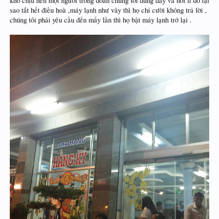
khó chịu nên một người trong đoàn chúng tôi đúng dây và hỏi lí do tại
sao tắt hết điều hoà ,máy lạnh như vây thì họ chỉ cười không trả lời ,
chúng tôi phải yêu cầu đến mấy lần thì họ bật máy lạnh trở lại .