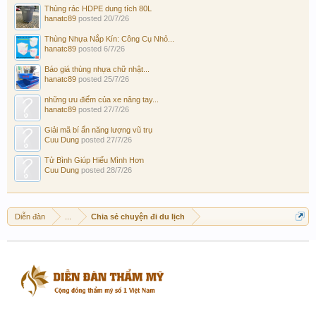
Thùng rác HDPE dung tích 80L
hanatc89
posted
20/7/26
Thùng Nhựa Nắp Kín: Công Cụ Nhỏ...
hanatc89
posted
6/7/26
Báo giá thùng nhựa chữ nhật...
hanatc89
posted
25/7/26
những ưu điểm của xe nâng tay...
hanatc89
posted
27/7/26
Giải mã bí ẩn năng lượng vũ trụ
Cuu Dung
posted
27/7/26
Tử Bình Giúp Hiểu Mình Hơn
Cuu Dung
posted
28/7/26
Diễn đàn
...
Chia sẻ chuyện đi du lịch