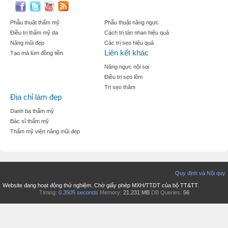
Phẫu thuật thẩm mỹ
Phẫu thuật nâng ngực
Điều trị thẩm mỹ da
Cách trị tàn nhan hiệu quả
Nâng mũi đẹp
Các trị sẹo hiệu quả
Liên kết khác
Tạo mà lúm đồng tiền
Nâng ngực nội soi
Điều trị sẹo lõm
Trị sẹo thâm
Địa chỉ làm đẹp
Danh bạ thẩm mỹ
Bác sĩ thẩm mỹ
Thẩm mỹ viện nâng mũi đẹp
Quy định và Nội quy
Website đang hoạt động thử nghiệm. Chờ giấy phép MXH/TTDT của bộ TT&TT.
Timing:
0.3505 seconds
Memory:
21.231 MB
DB Queries:
56