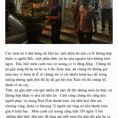
Các món ăn ở nhà hàng rất khó ăn ,một phần họ nấu có lẽ không hợp
khẩu vị người Bắc ,một phần thức ăn họ nấu nguyên liệu không tươi
ngon . Đặc biệt món canh rau cải xoong có vị đăng đắng . Chúng tôi
ăn gần xong thì họ tự bê ra 4 đĩa Xoài mặc dù chúng tôi không gọi
món này vì đoàn đi lễ về chúng tôi có rất nhiều bánh kẹo để tráng
miệng nhưng nghĩ thôi thì họ đã gọt hết trái Xoài rồi thì chúng tôi
đành cố ăn vậy .
Thức ăn gần như còn quá nhiều dù mệt dù đói nhưng món ăn thực sự
không hợp khẩu vị nên rất khó ăn . Cuối cùng chúng tôi cũng kêu
người phục vụ mang Hoá Đơn thanh toán ,tôi nhìn hoá đơn mà
choáng váng ,đoàn có khoảng 12 người mà tổng số tiền thanh toán
gần 4 triệu bạc . Món canh cải xoong cũng tính 150 ngàn /1 bát
,dường như thực đơn này đã tăng giá mỗi món lên gấp đôi gấp ba so