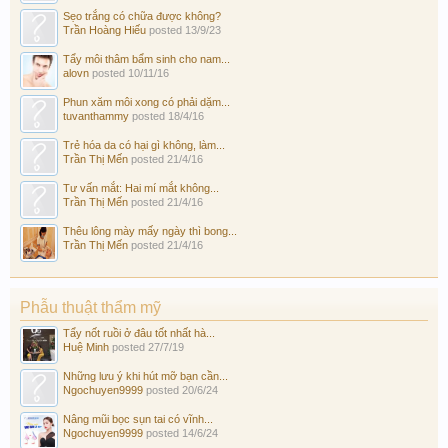
Sẹo trắng có chữa được không?
Trần Hoàng Hiếu
posted
13/9/23
Tẩy môi thâm bẩm sinh cho nam...
alovn
posted
10/11/16
Phun xăm môi xong có phải dặm...
tuvanthammy
posted
18/4/16
Trẻ hóa da có hại gì không, làm...
Trần Thị Mến
posted
21/4/16
Tư vấn mắt: Hai mí mắt không...
Trần Thị Mến
posted
21/4/16
Thêu lông mày mấy ngày thì bong...
Trần Thị Mến
posted
21/4/16
Phẫu thuật thẩm mỹ
Tẩy nốt ruồi ở đâu tốt nhất hà...
Huệ Minh
posted
27/7/19
Những lưu ý khi hút mỡ bạn cần...
Ngochuyen9999
posted
20/6/24
Nâng mũi bọc sụn tai có vĩnh...
Ngochuyen9999
posted
14/6/24