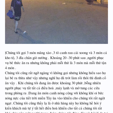
|Chúng tôi gọi 3 món măng xào ,3 tô canh rau cải xoong và 3 món cá
kho tộ, 3 đĩa chân giò nướng . Khoảng 20 -30 phút sau ,người phục
vụ bê thức ăn ra nhưng không phải mỗi thứ là 3 món mà mỗi thứ tận
4 món .
Chúng tôi cũng rất ngỡ ngàng vì không gọi nhưng không hiểu sao họ
lại bê ra thừa như vậy nhưng nghĩ họ đã trót làm rồi thôi thì đành cố
ăn vậy . Khi chúng tôi đang ăn được khoảng 30 phút ,bỗng nhiên
người phục vụ tắt tất cả điều hoà ,máy lạnh và mở tung các cửa
trong phòng ra .Đang ăn món canh nóng cộng với không khí oi bức
nóng nực của tiết trời miền Tây ùa vào khiến cho chúng tôi rất ngột
ngạt .Chúng tôi cũng thấy lạ là ở nhà hàng này họ không hề hỏi ý
kiến khách mà tự ý tắt hết điều hoà khiến cho tất cả chúng tôi rất