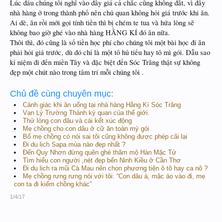
Lúc đầu chúng tôi nghĩ vào đây giá cả chắc cũng không đắt, vì đây
nhà hàng ở trong thành phố nên chủ quan không hỏi giá trước khi ăn.
Ai dè, ăn rồi mới gọi tính tiền thì bị chém te tua và hứa lòng sẽ
không bao giờ ghé vào nhà hàng HẰNG KÍ đó ăn nữa.
Thôi thì, đó cũng là số tiền học phí cho chúng tôi một bài học đi ăn
phải hỏi giá trước, dù đó chỉ là một tô hủ tiếu hay tô mì gói. Dẫu sao
kỉ niệm đi đến miền Tây và đặc biệt đến Sóc Trăng thật sự không
đẹp một chút nào trong tâm trí mỗi chúng tôi .
Chủ đề cùng chuyên mục:
Cảnh giác khi ăn uống tại nhà hàng Hằng Kí Sóc Trăng
Vạn Lý Trường Thành kỳ quan của thế giới.
Thử lòng con dâu và cái kết xúc động
Mẹ chồng cho con dâu ở cữ ăn toàn mỳ gói
Bố mẹ chồng có nói sai tôi cũng không được phép cãi lại
Đi du lịch Sapa mùa nào đẹp nhất ?
Đến Quy Nhơn đừng quên ghé thăm mộ Hàn Mặc Tử
Tìm hiểu con người ,nét đẹp bến Ninh Kiều ở Cần Thơ
Đi du lịch ra mũi Cà Mau nên chọn phương tiện ô tô hay ca nô ?
Mẹ chồng rưng rưng nói với tôi: “Con dâu à, mặc áo vào đi, mẹ
con ta đi kiếm chồng khác”
1/4/17