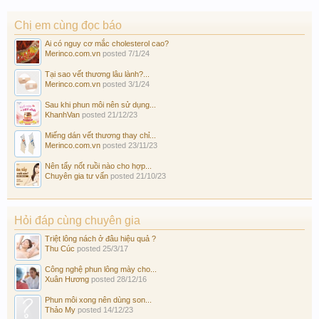
Chị em cùng đọc báo
Ai có nguy cơ mắc cholesterol cao?
Merinco.com.vn
posted
7/1/24
Tại sao vết thương lâu lành?...
Merinco.com.vn
posted
3/1/24
Sau khi phun môi nên sử dụng...
KhanhVan
posted
21/12/23
Miếng dán vết thương thay chỉ...
Merinco.com.vn
posted
23/11/23
Nên tẩy nốt ruồi nào cho hợp...
Chuyên gia tư vấn
posted
21/10/23
Hỏi đáp cùng chuyên gia
Triệt lông nách ở đâu hiệu quả ?
Thu Cúc
posted
25/3/17
Công nghệ phun lông mày cho...
Xuân Hương
posted
28/12/16
Phun môi xong nên dùng son...
Thảo My
posted
14/12/23