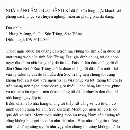
NHÀ HÀNG ẨM THỰC HẰNG KÍ đã đi vào lòng thực khách với
phong cách phục vụ chuyên nghiệp, món ăn phong phú đa dạng,
Địa chỉ :
1 Hùng Vương, 6, Tp. Sóc Trăng, Sóc Trăng
Điện thoại: 079 3612 034
Thoạt nghe được lời quảng cáo trên mà chúng tôi tìm kiếm được từ
một trang web của tỉnh Sóc Trăng. Đại gia đình chúng tôi đã chọn
ngay địa điểm nhà hàng này để ăn tối .Đây là lần đầu chúng tôi đi
đến Chùa Rơi ở Sóc Trăng ,có lẽ đoàn chúng tôi đã thấm mệt , lại
vừa lạ nước lạ cái do lần đầu đến Sóc Trăng nên chúng tôi cũng
không biết ăn ở đâu vừa ngon và lại vừa phục vụ tốt ,thông tin chỉ là
trên mạng nên nghe được đoạn giới thiệu " nhà hàng lâu năm ,phục
vụ tốt ,nấu ăn ngon ...nên đoàn chúng tôi đã di chuyển đến địa chỉ
nhà hàng ngay lập tức .
Bước chân vào nhà hàng chúng tôi thấy rất vắng vẻ ,có lẽ chỉ có
mình đoàn chúng tôi ăn . Sau khi xem Menu gọi món ăn ,có lẽ do
quá đói và mệt ,Menu toàn những món ăn trong Nam nên chúng tôi
cũng không biết gọi món ăn như thế nào . Hơn nữa cũng tin tưởng
một nhà hàng cũng uy tín như vậy nên chúng tôi cũng không quá lo