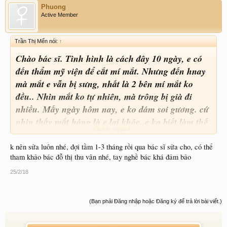
Phuong
Active Member
Trần Thị Mến nói:
↑
Chào bác sĩ. Tình hình là cách đây 10 ngày, e có
đến thẩm mỹ viện để cắt mí mắt. Nhưng đến hnay
mà mắt e vẫn bị sưng, nhất là 2 bên mí mắt ko
đều.. Nhìn mắt ko tự nhiên, mà trông bị già đi
nhiều. Mấy ngày hôm nay, e ko dám soi gương. cứ
nhìn thấy mắt hỏng là e lại khóc. e ko biết làm thế
Click to expand...
nào cả. E cũng ko muốn quay lại cái tmv đó vì đã
làm hỏng mắt của e. E phải làm sao bây giờ bsi?
k nên sửa luôn nhé, đợi tầm 1-3 tháng rồi qua bác sĩ sửa cho, có thể
tham khảo bác đỗ thị thu vân nhé, tay nghề bác khá đảm bảo
liệu cắt mí mắt hỏng vậy có sửa được ko ạ? Mong
bác sĩ trả lời/
25/2/18
(Bạn phải Đăng nhập hoặc Đăng ký để trả lời bài viết.)