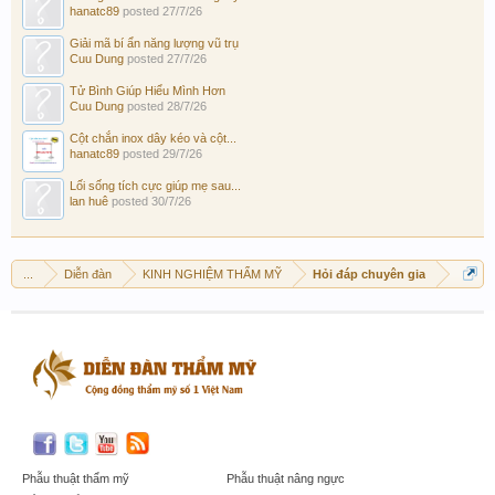
hanatc89
posted
27/7/26
Giải mã bí ẩn năng lượng vũ trụ
Cuu Dung
posted
27/7/26
Tử Bình Giúp Hiểu Mình Hơn
Cuu Dung
posted
28/7/26
Cột chắn inox dây kéo và cột...
hanatc89
posted
29/7/26
Lối sống tích cực giúp mẹ sau...
lan huê
posted
30/7/26
...
Diễn đàn
KINH NGHIỆM THẨM MỸ
Hỏi đáp chuyên gia
Phẫu thuật thẩm mỹ
Phẫu thuật nâng ngực