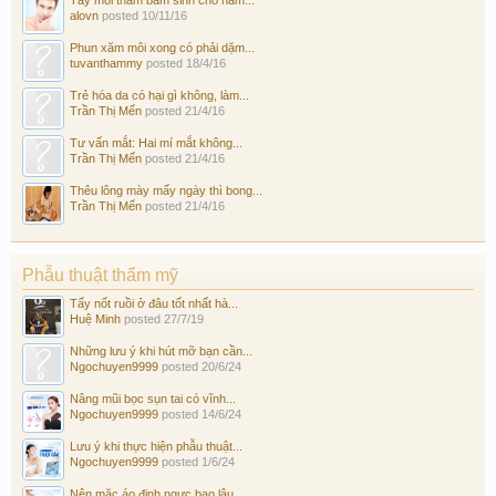
Tẩy môi thâm bẩm sinh cho nam...
alovn
posted
10/11/16
Phun xăm môi xong có phải dặm...
tuvanthammy
posted
18/4/16
Trẻ hóa da có hại gì không, làm...
Trần Thị Mến
posted
21/4/16
Tư vấn mắt: Hai mí mắt không...
Trần Thị Mến
posted
21/4/16
Thêu lông mày mấy ngày thì bong...
Trần Thị Mến
posted
21/4/16
Phẫu thuật thẩm mỹ
Tẩy nốt ruồi ở đâu tốt nhất hà...
Huệ Minh
posted
27/7/19
Những lưu ý khi hút mỡ bạn cần...
Ngochuyen9999
posted
20/6/24
Nâng mũi bọc sụn tai có vĩnh...
Ngochuyen9999
posted
14/6/24
Lưu ý khi thực hiện phẫu thuật...
Ngochuyen9999
posted
1/6/24
Nên mặc áo định ngực bao lâu...