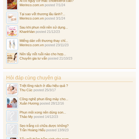
Ai có nguy cơ mắc cholesterol cao?
Merinco.com.vn
posted
7/1/24
Tại sao vết thương lâu lành?...
Merinco.com.vn
posted
3/1/24
Sau khi phun môi nên sử dụng...
KhanhVan
posted
21/12/23
Miếng dán vết thương thay chỉ...
Merinco.com.vn
posted
23/11/23
Nên tẩy nốt ruồi nào cho hợp...
Chuyên gia tư vấn
posted
21/10/23
Hỏi đáp cùng chuyên gia
Triệt lông nách ở đâu hiệu quả ?
Thu Cúc
posted
25/3/17
Công nghệ phun lông mày cho...
Xuân Hương
posted
28/12/16
Phun môi xong nên dùng son...
Thảo My
posted
14/12/23
Sẹo trắng có chữa được không?
Trần Hoàng Hiếu
posted
13/9/23