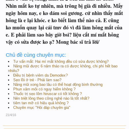
Nhìn mắt ko tự nhiên, mà trông bị già đi nhiều. Mấy
ngày hôm nay, e ko dám soi gương. cứ nhìn thấy mắt
hỏng là e lại khóc. e ko biết làm thế nào cả. E cũng
ko muốn quay lại cái tmv đó vì đã làm hỏng mắt của
e. E phải làm sao bây giờ bsi? liệu cắt mí mắt hỏng
vậy có sửa được ko ạ? Mong bác sĩ trả lời/
Chủ đề cùng chuyên mục:
Tư vấn mắt: Hai mí mắt không đều có sửa được không?
Nâng mũi được 6 năm tháo ra có được không, chi phí hết bao
nhiêu?
Điều trị bệnh viêm da Demodex?
Sẹo lồi ở trẻ - Phải làm sao?
Nâng mũi xong bao lâu có thể hoạt động bình thường
Phun xăm môi có nguy hiểm không ?
Thuốc trị sẹo lõm hiruscar có tốt không ?
Nên triệt lông theo công nghệ nào là tốt nhất?
tiêm tan mỡ có hiệu quả không ?
Chuyên mục "Hỏi đáp chuyên gia"
21/4/16