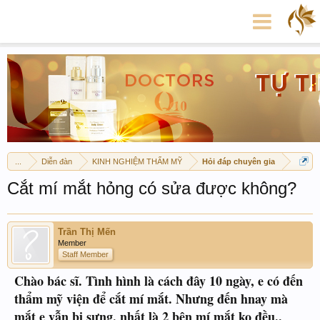
...
Diễn đàn
KINH NGHIỆM THẨM MỸ
Hỏi đáp chuyên gia
Cắt mí mắt hỏng có sửa được không?
Trần Thị Mến
Member
Staff Member
Chào bác sĩ. Tình hình là cách đây 10 ngày, e có đến
thẩm mỹ viện để cắt mí mắt. Nhưng đến hnay mà
mắt e vẫn bị sưng, nhất là 2 bên mí mắt ko đều..