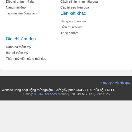
Điều trị thẩm mỹ da
Cách trị tàn nhan hiệu quả
Nâng mũi đẹp
Các trị sẹo hiệu quả
Liên kết khác
Tạo mà lúm đồng tiền
Nâng ngực nội soi
Điều trị sẹo lõm
Trị sẹo thâm
Địa chỉ làm đẹp
Danh bạ thẩm mỹ
Bác sĩ thẩm mỹ
Thẩm mỹ viện nâng mũi đẹp
Quy định và Nội quy
Website đang hoạt động thử nghiệm. Chờ giấy phép MXH/TTDT của bộ TT&TT.
Timing:
0.2167 seconds
Memory:
20.819 MB
DB Queries:
25