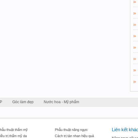
P
Góc làm đẹp
Nước hoa - Mỹ phẩm
Liên kết khá
hẫu thuật thẩm mỹ
Phẫu thuật nâng ngực
iều trị thẩm mỹ da
Cách trị tàn nhan hiệu quả