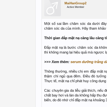
MaiHanGroup2
Active Member
Một số sai lầm chăm sóc da dưới đây
chăm sóc da của mình. Hãy tham khảo v
Thời gian đắp mặt nạ càng lâu càng t
Đắp mặt nạ là bước chăm sóc da không 
thì không mang lại hiệu quả mà ngược lạ
>>> Xem thêm:
serum dưỡng trắng da
Thông thường, nhiều chị em đắp mặt nạ 
thậm chí ngủ qua đêm. Điều đó tưởng 
Thực tế, mặt nạ chỉ phát huy công dụng t
Các chuyên gia da liễu giải thích, nếu 
chất bay hơi và làn da không hấp thu đ
biển, do đó nhớ chỉ đắp mặt nạ khoảng 30