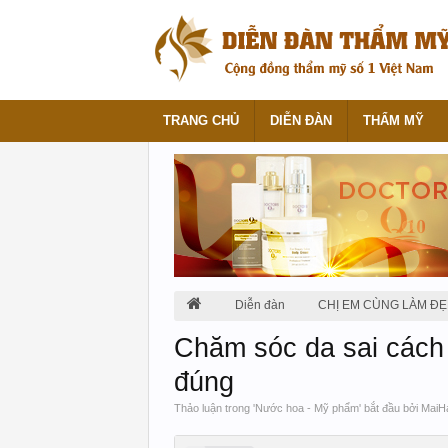
TRANG CHỦ
DIỄN ĐÀN
THẨM MỸ
Diễn đàn
CHỊ EM CÙNG LÀM ĐẸ
Chăm sóc da sai cách 
đúng
Thảo luận trong '
Nước hoa - Mỹ phẩm
' bắt đầu bởi
MaiH