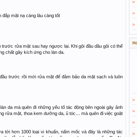
n đắp mặt nạ càng lâu càng tốt​
Hỏ
 trước rửa mặt sau hay ngược lại. Khi gội đầu dầu gội có thể
g chất gây kích ứng cho làn da.
gội đầu trước rồi mới rửa mặt để đảm bảo da mặt sạch và luôn
làn da mà quên đi những yếu tố tác động bên ngoài gây ảnh
ng rửa mặt, thoa kem dưỡng da, ủ tóc… mà quên đi việc goặt
a tới hơn 1000 loại vi khuẩn, nấm mốc và đây là những tác