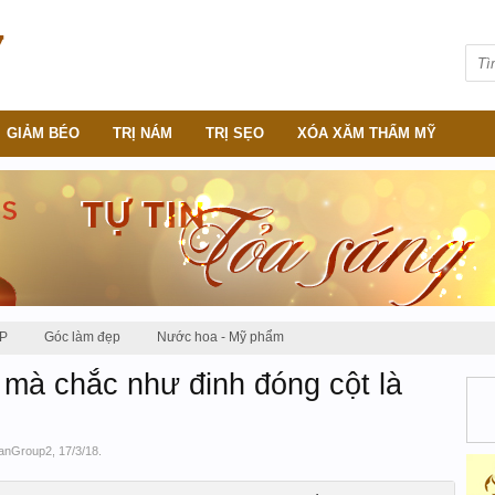
GIẢM BÉO
TRỊ NÁM
TRỊ SẸO
XÓA XĂM THẨM MỸ
P
Góc làm đẹp
Nước hoa - Mỹ phẩm
mà chắc như đinh đóng cột là
anGroup2
,
17/3/18
.