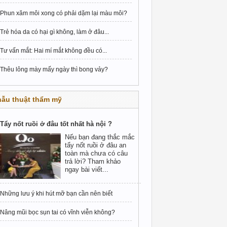
Phun xăm môi xong có phải dặm lại màu môi?
Trẻ hóa da có hại gì không, làm ở đâu...
Tư vấn mắt: Hai mí mắt không đều có...
Thêu lông mày mấy ngày thì bong vảy?
hẫu thuật thẩm mỹ
Tẩy nốt ruồi ở đâu tốt nhất hà nội ?
Nếu bạn đang thắc mắc
tẩy nốt ruồi ở đâu an
toàn mà chưa có câu
trả lời? Tham khảo
ngay bài viết...
Những lưu ý khi hút mỡ bạn cần nên biết
Nâng mũi bọc sụn tai có vĩnh viễn không?