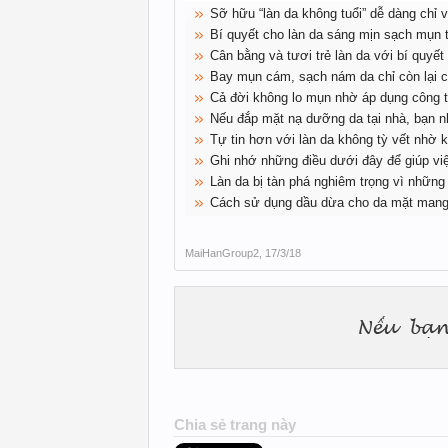
Sỡ hữu “làn da không tuổi” dễ dàng chỉ
Bí quyết cho làn da sáng mịn sạch mụn 
Cân bằng và tươi trẻ làn da với bí quyết
Bay mụn cám, sạch nám da chỉ còn lại
Cả đời không lo mụn nhờ áp dụng công t
Nếu đắp mặt nạ dưỡng da tại nhà, bạn n
Tự tin hơn với làn da không tỳ vết nhờ k
Ghi nhớ những điều dưới đây để giúp việ
Làn da bị tàn phá nghiêm trọng vì những
Cách sử dụng dầu dừa cho da mặt mang đế
MaiHanGroup2
,
17/3/18
Chia sẻ trang này