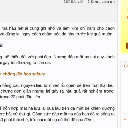
162 Bài viết
1 Được cảm ơn
 mà hầu hết ai cũng ghi nhớ và làm kim chỉ nam cho cách
à dừng lại ngay cách chăm sóc da này trước khi quá muộn.
ốt
thể thiếu đối với phái đẹp. Nhưng đắp mặt nạ sai quy cách
i gây tổn thương tới làn da.
C
 chống lão hóa sakura
bằng các nguyên liệu tự nhiên rồi quên để trên mặt thật lâu,
chừng đơn giản nhưng lại gây ra hậu quả rất nghiêm trọng.
rong 20 phút đầu tiên.
để hỗn hợp mặt nạ lưu lại quá lâu trên da mặt sẽ khiến dưỡng
ược bất cứ thứ gì. Công sức đắp mặt nạ của bạn đã ra sông ra
 phút thôi nhé, trừ loại mặt nạ có thể để qua đêm.