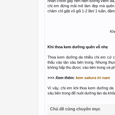
nhân chính gây nên hiện tượng viêm da,
chị em đừng mải mê làm đẹp mà quên đ
chăm chỉ giặt vỏ gối 1-2 lần/ 1 tuần, đ
Kh
Khi thoa kem dưỡng quên vỗ nhẹ
Thoa kem dưỡng da nhiều chị em cứ c
thấu vào tận sâu bên trong. Nhưng thực
không hấp thu được vào bên trong và ph
>>> Xem thêm:
kem sakura tri nam
Vì vậy, chị em khi thoa kem dưỡng da
sâu bên trong để nuôi dưỡng làn da khỏ
Chủ đề cùng chuyên mục