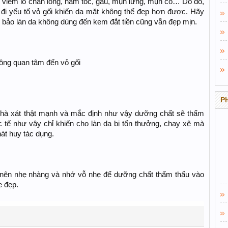
 viêm lỗ chân lông, nấm tóc, gầu, mụn lưng, mụn cổ… Do đó,
i yếu tố vỏ gối khiến da mặt không thể đẹp hơn được. Hãy
ảm bảo làn da không dùng đến kem đắt tiền cũng vẫn đẹp mịn.
ông quan tâm đến vỏ gối​
P
hà xát thật mạnh và mắc định như vậy dưỡng chất sẽ thẩm
 tế như vậy chỉ khiến cho làn da bị tổn thưởng, chạy xệ mà
át huy tác dụng.
 nên nhẹ nhàng và nhớ vỗ nhẹ để dưỡng chất thẩm thấu vào
e đẹp.