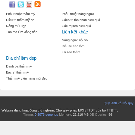
Phẫu thuật thẩm mỹ
Phẫu thuật nâng ngực
Điều trị thẩm mỹ da
Cách trị tàn nhan hiệu quả
Nâng mũi đẹp
Các trị sẹo hiệu quả
Liên kết khác
Tạo mà lúm đồng tiền
Nâng ngực nội soi
Điều trị sẹo lõm
Trị sẹo thâm
Địa chỉ làm đẹp
Danh bạ thẩm mỹ
Bác sĩ thẩm mỹ
Thẩm mỹ viện nâng mũi đẹp
Quy định và Nội quy
Website đang hoạt động thử nghiệm. Chờ giấy phép MXH/TTDT của bộ TT&TT.
Timing:
0.3073 seconds
Memory:
21.216 MB
DB Queries:
56