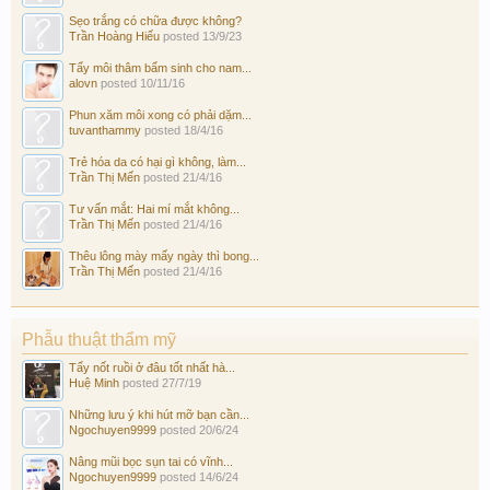
Sẹo trắng có chữa được không?
Trần Hoàng Hiếu
posted
13/9/23
Tẩy môi thâm bẩm sinh cho nam...
alovn
posted
10/11/16
Phun xăm môi xong có phải dặm...
tuvanthammy
posted
18/4/16
Trẻ hóa da có hại gì không, làm...
Trần Thị Mến
posted
21/4/16
Tư vấn mắt: Hai mí mắt không...
Trần Thị Mến
posted
21/4/16
Thêu lông mày mấy ngày thì bong...
Trần Thị Mến
posted
21/4/16
Phẫu thuật thẩm mỹ
Tẩy nốt ruồi ở đâu tốt nhất hà...
Huệ Minh
posted
27/7/19
Những lưu ý khi hút mỡ bạn cần...
Ngochuyen9999
posted
20/6/24
Nâng mũi bọc sụn tai có vĩnh...
Ngochuyen9999
posted
14/6/24