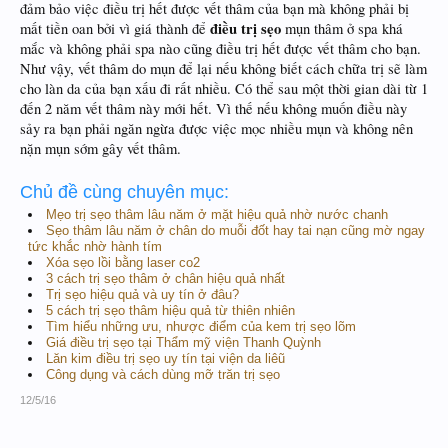
đảm bảo việc điều trị hết được vết thâm của bạn mà không phải bị
điều trị sẹo
mất tiền oan bởi vì giá thành để
mụn thâm ở spa khá
mắc và không phải spa nào cũng điều trị hết được vết thâm cho bạn.
Như vậy, vết thâm do mụn để lại nếu không biết cách chữa trị sẽ làm
cho làn da của bạn xấu đi rất nhiều. Có thể sau một thời gian dài từ 1
đến 2 năm vết thâm này mới hết. Vì thế nếu không muốn điều này
sảy ra bạn phải ngăn ngừa được việc mọc nhiều mụn và không nên
nặn mụn sớm gây vết thâm.
Chủ đề cùng chuyên mục:
Mẹo trị sẹo thâm lâu năm ở mặt hiệu quả nhờ nước chanh
Sẹo thâm lâu năm ở chân do muỗi đốt hay tai nạn cũng mờ ngay
tức khắc nhờ hành tím
Xóa sẹo lồi bằng laser co2
3 cách trị sẹo thâm ở chân hiệu quả nhất
Trị sẹo hiệu quả và uy tín ở đâu?
5 cách trị sẹo thâm hiệu quả từ thiên nhiên
Tìm hiểu những ưu, nhược điểm của kem trị sẹo lõm
Giá điều trị sẹo tại Thẩm mỹ viện Thanh Quỳnh
Lăn kim điều trị sẹo uy tín tại viện da liêũ
Công dụng và cách dùng mỡ trăn trị sẹo
12/5/16