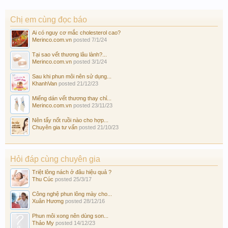
Chị em cùng đọc báo
Ai có nguy cơ mắc cholesterol cao?
Merinco.com.vn
posted
7/1/24
Tại sao vết thương lâu lành?...
Merinco.com.vn
posted
3/1/24
Sau khi phun môi nên sử dụng...
KhanhVan
posted
21/12/23
Miếng dán vết thương thay chỉ...
Merinco.com.vn
posted
23/11/23
Nên tẩy nốt ruồi nào cho hợp...
Chuyên gia tư vấn
posted
21/10/23
Hỏi đáp cùng chuyên gia
Triệt lông nách ở đâu hiệu quả ?
Thu Cúc
posted
25/3/17
Công nghệ phun lông mày cho...
Xuân Hương
posted
28/12/16
Phun môi xong nên dùng son...
Thảo My
posted
14/12/23