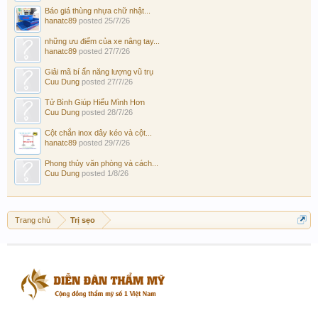
Báo giá thùng nhựa chữ nhật...
hanatc89
posted
25/7/26
những ưu điểm của xe nâng tay...
hanatc89
posted
27/7/26
Giải mã bí ẩn năng lượng vũ trụ
Cuu Dung
posted
27/7/26
Tử Bình Giúp Hiểu Mình Hơn
Cuu Dung
posted
28/7/26
Cột chắn inox dây kéo và cột...
hanatc89
posted
29/7/26
Phong thủy văn phòng và cách...
Cuu Dung
posted
1/8/26
Trang chủ
Trị sẹo