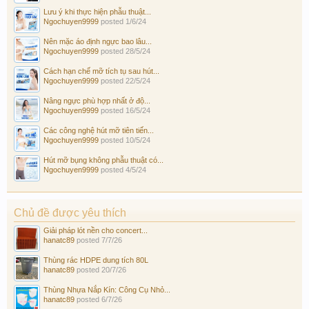
Lưu ý khi thực hiện phẫu thuật...
Ngochuyen9999
posted
1/6/24
Nên mặc áo định ngực bao lâu...
Ngochuyen9999
posted
28/5/24
Cách hạn chế mỡ tích tụ sau hút...
Ngochuyen9999
posted
22/5/24
Nâng ngực phù hợp nhất ở độ...
Ngochuyen9999
posted
16/5/24
Các công nghệ hút mỡ tiên tiến...
Ngochuyen9999
posted
10/5/24
Hút mỡ bụng không phẫu thuật có...
Ngochuyen9999
posted
4/5/24
Chủ đề được yêu thích
Giải pháp lót nền cho concert...
hanatc89
posted
7/7/26
Thùng rác HDPE dung tích 80L
hanatc89
posted
20/7/26
Thùng Nhựa Nắp Kín: Công Cụ Nhỏ...
hanatc89
posted
6/7/26