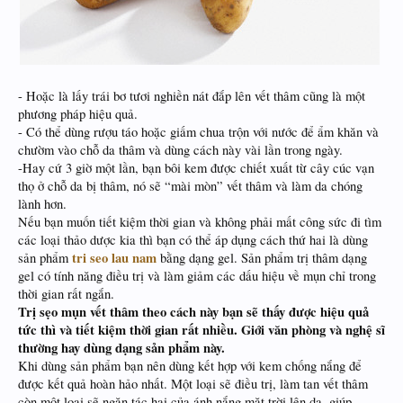
​
- Hoặc là lấy trái bơ tươi nghiền nát đắp lên vết thâm cũng là một
phương pháp hiệu quả.
- Có thể dùng rượu táo hoặc giấm chua trộn với nước để ẩm khăn và
chườm vào chỗ da thâm và dùng cách này vài lần trong ngày.
-Hay cứ 3 giờ một lần, bạn bôi kem được chiết xuất từ cây cúc vạn
thọ ở chỗ da bị thâm, nó sẽ “mài mòn” vết thâm và làm da chóng
lành hơn.
Nếu bạn muốn tiết kiệm thời gian và không phải mất công sức đi tìm
các loại thảo dược kia thì bạn có thể áp dụng cách thứ hai là dùng
tri seo lau nam
sản phẩm
bằng dạng gel. Sản phẩm trị thâm dạng
gel có tính năng điều trị và làm giảm các dấu hiệu về mụn chỉ trong
thời gian rất ngắn.
Trị sẹo mụn vết thâm theo cách này bạn sẽ thấy được hiệu quả
tức thì và tiết kiệm thời gian rất nhiều. Giới văn phòng và nghệ sĩ
thường hay dùng dạng sản phẩm này.
Khi dùng sản phẩm bạn nên dùng kết hợp với kem chống nắng để
được kết quả hoàn hảo nhất. Một loại sẽ điều trị, làm tan vết thâm
còn một loại sẽ ngăn tác hại của ánh nắng mặt trời lên da, giúp