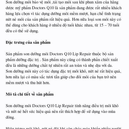
Son dưỡng môi bảo vệ môi ,tái tạo môi sau khi phun xăm của hãng
dược mỹ phẩm Doctors Q10 là sản phẩm đang được rất nhiều khách
hàng lựa chọn vì tác dụng dưỡng môi mềm mượt, hạn chế tình trạng
nứt nẻ môi của sản phẩm rất hiệu quả. Hơn nữa loại son môi này có
thể dùng cho khách hàng ở nhiều độ tuổi khác nhau, từ 15 – 70 tuổi
đều có thể sử dụng.
Đặc trưng của sản phẩm
Sản phẩm son dưỡng môi Doctors Q10 Lip Repair thuộc bộ sản
phẩm dưỡng đặc trị . Sản phẩm này cũng có thành phần chiết xuất
đều là những dưỡng chất tự nhiên rất an toàn và nhẹ dịu với da.
Son dưỡng môi này có tác dụng đặc trị môi khô, nứt nẻ rất hiệu quả,
hơn nữa lại có màu sắc tươi tắn giúp cho đôi môi của bạn trở nên
mềm mượt và thu hút hơn.
Mô tả chi tiết về sản phẩm
Son dưỡng môi Doctors Q10 Lip Repair tính năng điều trị môi khô
và nứt nẻ hết sức hiệu quả nên rất thích hợp để sử dụng vào mùa
đông.
Hiện tượng môi khô, nứt nẻ đôi khi còn chảy máu khiến nhiều người