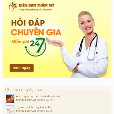
Chị em cùng đọc báo
Ai có nguy cơ mắc cholesterol cao?
Merinco.com.vn
posted
7/1/24
Tại sao vết thương lâu lành?...
Merinco.com.vn
posted
3/1/24