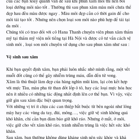
của các bạn xoay quanh vấn đề sau khi phun xăm môi thì nên bôi
loại dưỡng môi nào tốt . Thường thì sau phun xăm màu môi chưa thể
đẹp hau đều màu được ngay . Màu môi đẹp cần có thời gain để cho
môi tái tạo tốt . Nhưng nên chọn loại son môi nào phù hợp để tái tại
da môi .
Chúng tôi có trao đổi với cô Hana Thanh chuyên viên phun xăm thẩm
mỹ tại thẩm mỹ viện nổi tiếng tại Hà Nội và được cô tư vấn cách vệ
sinh môi , loại son môi chuyên sử dụng cho sau phun xăm như sau :
Vệ sinh sau xăm
Khi bạn quyết định xăm, bạn phải luôn nhắc nhở mình rằng, một vết
muỗi đốt cũng có thể gây nhiễm trùng máu, dẫn đến tử vong.
Xăm là thủ thuật làm đẹp của hàng nghìn mũi kim, lại còn kết hợp
với mực Tàu, màu pha từ than đốt lốp ô tô, hay các loại mực hóa học
nên ít nhiều có những tác động nhất định lên cơ thể bạn. Vì vậy, việc
giữ gìn sau xăm đặc biệt quan trọng.
Với những vị trí ít chịu các can thiệp bắt buộc từ bên ngoài như lông
mày hay các vùng da tay, đùi, mông…, việc giữ vệ sinh không quá
khó khăn, chỉ cần bạn đảm bảo giữ khô ráo. Nhưng ở mắt, ở môi,
việc giữ cho vết xăm khô ráo, tránh nhiễm trùng là việc hết sức khó
khăn.
Sau xăm, bạn thường không dùng kháng sinh nên sức khỏe và khả