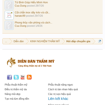
Tử Bình Giúp Hiểu Mình Hơn
Cuu Dung
posted
28/7/26
Cột chắn inox dây kéo và cột...
hanatc89
posted
29/7/26
Phong thủy văn phòng và cách...
Cuu Dung
posted
1/8/26
...
Diễn đàn
KINH NGHIỆM THẨM MỸ
Hỏi đáp chuyên gia
Phẫu thuật thẩm mỹ
Phẫu thuật nâng ngực
Điều trị thẩm mỹ da
Cách trị tàn nhan hiệu quả
Nâng mũi đẹp
Các trị sẹo hiệu quả
Liên kết khác
Tạo mà lúm đồng tiền
Nâng ngực nội soi