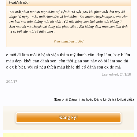
Hoai Anh nói:
↑
Em mới phun môi tại một thẩm mỹ viện ở Hà Nội ,sau khi phun môi đến nay đã
được 20 ngày , màu môi chưa đều và hơi thâm . Em muốn chuyên mục tư vấn cho
em loại son nào dưỡng môi tốt nhất . Có nên dùng son kích màu môi không ?
Son nào tốt mà chuyên sử dụng cho phun xăm . Em không dám mua son linh tinh
vì sợ bôi vào môi sẽ thâm hơn .
View attachment 361
e mới đi làm môi ở bệnh viện thẩm mỹ thanh vân, đẹp lắm, bay h lên
màu đẹp, khỏi cần đánh son, còn thời gian sau này có bị làm sao thì
e cx k biết, với cả nếu thích màu khác thì có đánh son cx đc mà
Last edited:
24/1/18
3/12/17
(Bạn phải Đăng nhập hoặc Đăng ký để trả lời bài viết.)
Đăng ký!