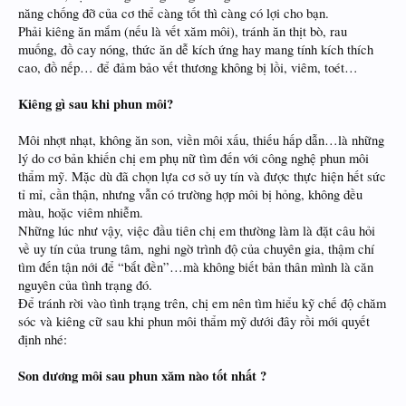
năng chống đỡ của cơ thể càng tốt thì càng có lợi cho bạn.
Phải kiêng ăn mắm (nếu là vết xăm môi), tránh ăn thịt bò, rau
muống, đồ cay nóng, thức ăn dễ kích ứng hay mang tính kích thích
cao, đồ nếp… để đảm bảo vết thương không bị lồi, viêm, toét…
Kiêng gì sau khi phun môi?
Môi nhợt nhạt, không ăn son, viền môi xấu, thiếu hấp dẫn…là những
lý do cơ bản khiến chị em phụ nữ tìm đến với công nghệ phun môi
thẩm mỹ. Mặc dù đã chọn lựa cơ sở uy tín và được thực hiện hết sức
tỉ mỉ, cần thận, nhưng vẫn có trường hợp môi bị hỏng, không đều
màu, hoặc viêm nhiễm.
Những lúc như vậy, việc đầu tiên chị em thường làm là đặt câu hỏi
về uy tín của trung tâm, nghi ngờ trình độ của chuyên gia, thậm chí
tìm đến tận nới để “bắt đền”…mà không biết bản thân mình là căn
nguyên của tình trạng đó.
Để tránh rời vào tình trạng trên, chị em nên tìm hiểu kỹ chế độ chăm
sóc và kiêng cữ sau khi phun môi thẩm mỹ dưới đây rồi mới quyết
định nhé:
Son dương môi sau phun xăm nào tốt nhất ?