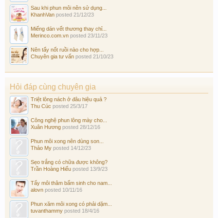
Sau khi phun môi nên sử dụng...
KhanhVan
posted
21/12/23
Miếng dán vết thương thay chỉ...
Merinco.com.vn
posted
23/11/23
Nên tẩy nốt ruồi nào cho hợp...
Chuyên gia tư vấn
posted
21/10/23
Hỏi đáp cùng chuyên gia
Triệt lông nách ở đâu hiệu quả ?
Thu Cúc
posted
25/3/17
Công nghệ phun lông mày cho...
Xuân Hương
posted
28/12/16
Phun môi xong nên dùng son...
Thảo My
posted
14/12/23
Sẹo trắng có chữa được không?
Trần Hoàng Hiếu
posted
13/9/23
Tẩy môi thâm bẩm sinh cho nam...
alovn
posted
10/11/16
Phun xăm môi xong có phải dặm...
tuvanthammy
posted
18/4/16