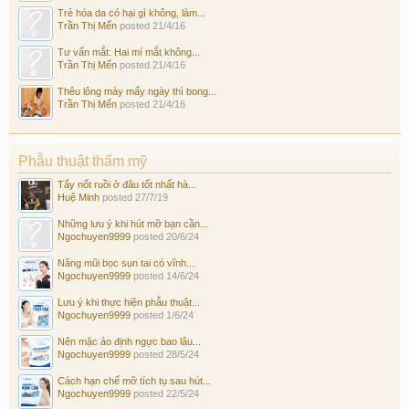
Trẻ hóa da có hại gì không, làm...
Trần Thị Mến
posted
21/4/16
Tư vấn mắt: Hai mí mắt không...
Trần Thị Mến
posted
21/4/16
Thêu lông mày mấy ngày thì bong...
Trần Thị Mến
posted
21/4/16
Phẫu thuật thẩm mỹ
Tẩy nốt ruồi ở đâu tốt nhất hà...
Huệ Minh
posted
27/7/19
Những lưu ý khi hút mỡ bạn cần...
Ngochuyen9999
posted
20/6/24
Nâng mũi bọc sụn tai có vĩnh...
Ngochuyen9999
posted
14/6/24
Lưu ý khi thực hiện phẫu thuật...
Ngochuyen9999
posted
1/6/24
Nên mặc áo định ngực bao lâu...
Ngochuyen9999
posted
28/5/24
Cách hạn chế mỡ tích tụ sau hút...
Ngochuyen9999
posted
22/5/24