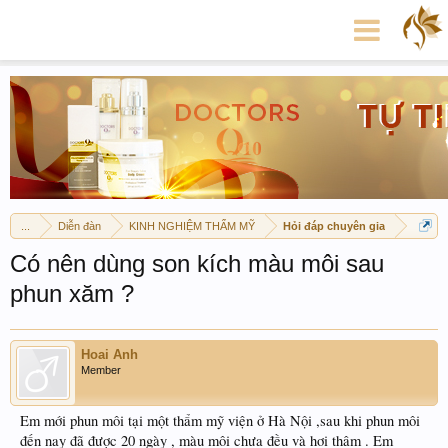
...
Diễn đàn
KINH NGHIỆM THẨM MỸ
Hỏi đáp chuyên gia
Có nên dùng son kích màu môi sau
phun xăm ?
Hoai Anh
Member
Em mới phun môi tại một thẩm mỹ viện ở Hà Nội ,sau khi phun môi
đến nay đã được 20 ngày , màu môi chưa đều và hơi thâm . Em