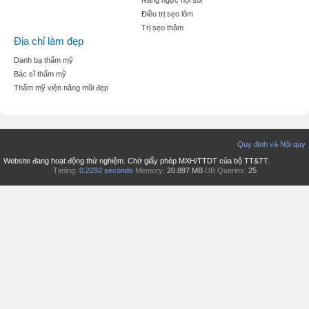
Điều trị sẹo lõm
Trị sẹo thâm
Địa chỉ làm đẹp
Danh bạ thẩm mỹ
Bác sĩ thẩm mỹ
Thẩm mỹ viện nâng mũi đẹp
Quy định và Nội quy
Website đang hoạt động thử nghiệm. Chờ giấy phép MXH/TTDT của bộ TT&TT.
Timing:
0.2292 seconds
Memory:
20.897 MB
DB Queries:
25