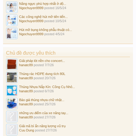
Nâng ngực phù hợp nhất ở độ...
Ngochuyen9999
posted
16/5/24
Các công nghệ hút mỡ tiên tiến...
Ngochuyen9999
posted
10/5/24
Hút mỡ bụng không phẫu thuật có...
Ngochuyen9999
posted
4/5/24
Chủ đề được yêu thích
Giải pháp lót nền cho concert...
hanatc89
posted
7/7/26
Thùng rác HDPE dung tích 80L
hanatc89
posted
20/7/26
Thùng Nhựa Nắp Kín: Công Cụ Nhỏ...
hanatc89
posted
6/7/26
Báo giá thùng nhựa chữ nhật...
hanatc89
posted
25/7/26
những ưu điểm của xe nâng tay...
hanatc89
posted
27/7/26
Giải mã bí ẩn năng lượng vũ trụ
Cuu Dung
posted
27/7/26