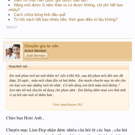
Bấm mí mắt Hàn Quốc giữ được bao lâu?
Nâng mũi được 6 năm tháo ra có được không, chi phí hết bao
nhiêu?
Cách chữa bỏng tinh dầu quế
Trị hôi nách hết bao nhiêu tiền, thời gian điều trị lâu không?
16/1/17
Chuyên gia tư vấn
Active Member
Staff Member
Hoai Anh nói:
↑
Em mới phun môi tại một thẩm mỹ viện ở Hà Nội ,sau khi phun môi đến nay đã
được 20 ngày , màu môi chưa đều và hơi thâm . Em muốn chuyên mục tư vấn cho
em loại son nào dưỡng môi tốt nhất . Có nên dùng son kích màu môi không ?
Son nào tốt mà chuyên sử dụng cho phun xăm . Em không dám mua son linh tinh
vì sợ bôi vào môi sẽ thâm hơn .
View attachment 361
Chào bạn Hoài Anh ,
Chuyên mục Làm Đẹp nhận được nhiều câu hỏi từ các bạn , câu hỏi