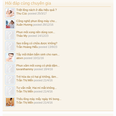
Hỏi đáp cùng chuyên gia
Triệt lông nách ở đâu hiệu quả ?
Thu Cúc
posted
25/3/17
Công nghệ phun lông mày cho...
Xuân Hương
posted
28/12/16
Phun môi xong nên dùng son...
Thảo My
posted
14/12/23
Sẹo trắng có chữa được không?
Trần Hoàng Hiếu
posted
13/9/23
Tẩy môi thâm bẩm sinh cho nam...
alovn
posted
10/11/16
Phun xăm môi xong có phải dặm...
tuvanthammy
posted
18/4/16
Trẻ hóa da có hại gì không, làm...
Trần Thị Mến
posted
21/4/16
Tư vấn mắt: Hai mí mắt không...
Trần Thị Mến
posted
21/4/16
Thêu lông mày mấy ngày thì bong...
Trần Thị Mến
posted
21/4/16