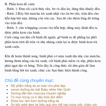
B. Phần kem để cuộn
- Bước 1: Đun sôi cách thủy sữa, bơ và dầu ăn, dùng thìa khuấy đều.
- Bước 2:Rây bột matcha trà xanh nhật vào âu bơ sữa, trộn đều cho
hỗn hợp bột mịn, không còn vón cục. Sau đó cho thêm lòng đỏ trứng
vào trộn đều.
- Bước 3: cho whipping cream vào hỗn hợp, dùng máy đánh đều ta
được phần kem của bánh.
Cuối cùng sau khi cốt bánh đã nguội, gỡ bánh ra để phẳng lại phết
phần kem tươi đã trộn và nhẹ nhàng cuộn lại ta được bánh kem trà
xanh cuộn.
Khi đã hoàn thành xong, bánh phải có màu xanh dịu nhẹ của matcha,
hương thơm nồng của trà xanh, cốt bánh phải mềm và xốp, phần kem
phải ngọt dịu và bông. Trên đây là công thức rất đơn giản để làm
bánh bằng bột trà xanh, chúc các bạn thực hiện thành công.
Chủ đề cùng chuyên mục:
Mỹ phẫm trắng da an toàn cho phái đẹp
serum dưỡng da mặt Baby white Hàn Quốc
Hướng dẫn làm mascara chuyên nghiệp
Trị mụn trứng cá ở đâu khỏi dứt điểm
Khóa học làm kem dưỡng trắng da
Ăn bột nghệ đem lại hiệu quả như thế nào trong việc chăm sóc