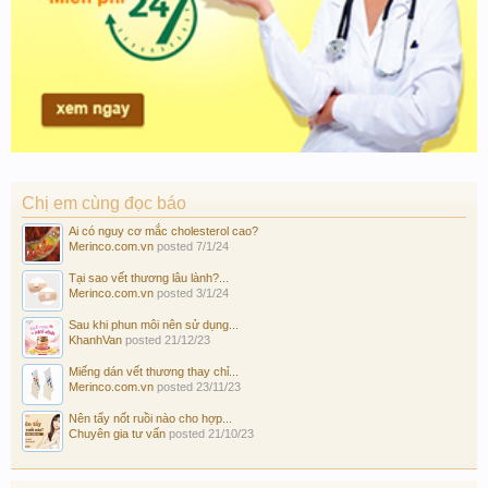
Chị em cùng đọc báo
Ai có nguy cơ mắc cholesterol cao?
Merinco.com.vn
posted
7/1/24
Tại sao vết thương lâu lành?...
Merinco.com.vn
posted
3/1/24
Sau khi phun môi nên sử dụng...
KhanhVan
posted
21/12/23
Miếng dán vết thương thay chỉ...
Merinco.com.vn
posted
23/11/23
Nên tẩy nốt ruồi nào cho hợp...
Chuyên gia tư vấn
posted
21/10/23