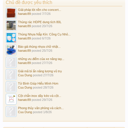
Chủ đề được yêu thích
Giải pháp lót nền cho concert...
hanatc89
posted
7/7/26
Thùng rác HDPE dung tích 80L
hanatc89
posted
20/7/26
Thùng Nhựa Nắp Kín: Công Cụ Nhỏ...
hanatc89
posted
6/7/26
Báo giá thùng nhựa chữ nhật...
hanatc89
posted
25/7/26
những ưu điểm của xe nâng tay...
hanatc89
posted
27/7/26
Giải mã bí ẩn năng lượng vũ trụ
Cuu Dung
posted
27/7/26
Tử Bình Giúp Hiểu Mình Hơn
Cuu Dung
posted
28/7/26
Cột chắn inox dây kéo và cột...
hanatc89
posted
29/7/26
Phong thủy văn phòng và cách...
Cuu Dung
posted
1/8/26