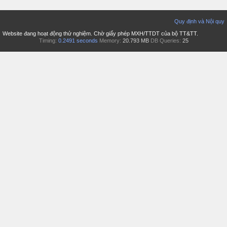
Quy định và Nội quy
Website đang hoạt động thử nghiệm. Chờ giấy phép MXH/TTDT của bộ TT&TT.
Timing:
0.2491 seconds
Memory:
20.793 MB
DB Queries:
25