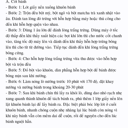
A. Cốt bánh
- Bước 1: Lót giấy nến xuống khuôn bánh
- Bước 2: Trộn đều bột mỳ, bột ngô và bột matcha trà xanh nhật vào
âu. Đánh tan lòng đỏ trứng với hỗn hợp bằng máy hoặc thủ công cho
đến khi hỗn hợp quện vào nhau.
- Bước 3: Dùng 1 âu lớn để đánh lòng trắng trứng. Dùng máy ở tốc
độ thấp đến khi thấy xuất hiện các bọt khí lớn thì cho nước cốt chanh
vào, tăng tốc độ máy lên và đánh đến khi thấy hỗn hợp trứng bông
lên thì cho từ từ đường vào. Tiếp tục đánh đến khi lòng trắng trứng
bông cứng.
- Bước 4: Cho hỗn hợp lòng trắng trứng vừa thu được vào hỗn hợp
bột và trộn đều
- Bước 5: Đổ bột vào khuôn, dàn phẳng hỗn hợp bột để bánh được
bông mịn sau khi nướng.
- Bước 6: Làm nóng lò nướng trước 10 phút với 170 độ, đặt khay
nướng và nướng bánh trong khoảng 20-30 phút
- Bước 7: Sau khi bánh chín thì lấy ra khỏi lò, dùng dao nhỏ rạch nhẹ
xung quanh thành khuôn để tách bánh ra, phủ thêm 1 lớp giấy nến lên
lật khuôn bánh lại để lấy bánh ra. Đặc biệt phải bóc lớp lót ở cuối
khuôn bánh, nhanh chóng cuộn nhẹ nhàng lại lúc bánh còn nóng vì
khi này bánh vẫn còn mềm dai dễ cuộn, rồi để nguyên cho đến lúc
bánh nguội hẳn.