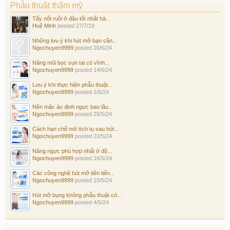
Phẫu thuật thẩm mỹ
Tẩy nốt ruồi ở đâu tốt nhất hà...
Huệ Minh
posted
27/7/19
Những lưu ý khi hút mỡ bạn cần...
Ngochuyen9999
posted
20/6/24
Nâng mũi bọc sụn tai có vĩnh...
Ngochuyen9999
posted
14/6/24
Lưu ý khi thực hiện phẫu thuật...
Ngochuyen9999
posted
1/6/24
Nên mặc áo định ngực bao lâu...
Ngochuyen9999
posted
28/5/24
Cách hạn chế mỡ tích tụ sau hút...
Ngochuyen9999
posted
22/5/24
Nâng ngực phù hợp nhất ở độ...
Ngochuyen9999
posted
16/5/24
Các công nghệ hút mỡ tiên tiến...
Ngochuyen9999
posted
10/5/24
Hút mỡ bụng không phẫu thuật có...
Ngochuyen9999
posted
4/5/24