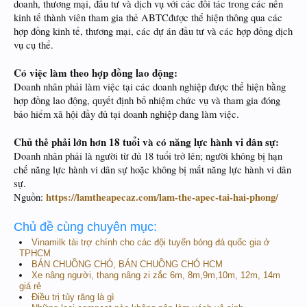
doanh, thương mại, đầu tư và dịch vụ với các đối tác trong các nền
kinh tế thành viên tham gia thẻ ABTCđược thể hiện thông qua các
hợp đồng kinh tế, thương mại, các dự án đầu tư và các hợp đồng dịch
vụ cụ thể.
Có việc làm theo hợp đồng lao động:
Doanh nhân phải làm việc tại các doanh nghiệp được thể hiện bằng
hợp đồng lao động, quyết định bổ nhiệm chức vụ và tham gia đóng
bảo hiểm xã hội đầy đủ tại doanh nghiệp đang làm việc.
Chủ thẻ phải lớn hơn 18 tuổi và có năng lực hành vi dân sự:
Doanh nhân phải là người từ đủ 18 tuổi trở lên; người không bị hạn
chế năng lực hành vi dân sự hoặc không bị mất năng lực hành vi dân
sự.
https://lamtheapecaz.com/lam-the-apec-tai-hai-phong/
Nguồn:
Chủ đề cùng chuyên mục:
Vinamilk tài trợ chính cho các đội tuyển bóng đá quốc gia ở
TPHCM
BÁN CHUỒNG CHÓ, BÁN CHUỒNG CHÓ HCM
Xe nâng người, thang nâng zi zắc 6m, 8m,9m,10m, 12m, 14m
giá rẻ
Điều trị tủy răng là gì