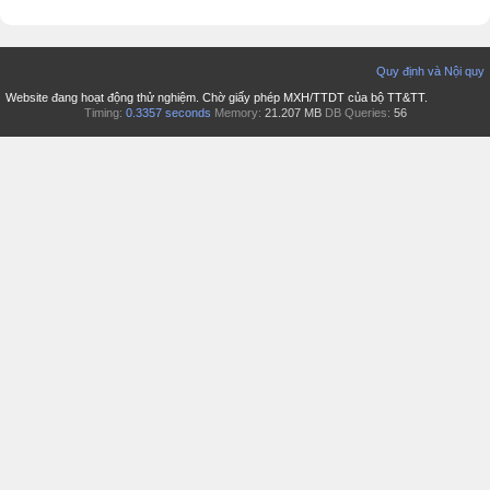
Quy định và Nội quy
Website đang hoạt động thử nghiệm. Chờ giấy phép MXH/TTDT của bộ TT&TT.
Timing:
0.3357 seconds
Memory:
21.207 MB
DB Queries:
56