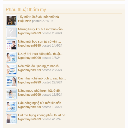
Phẫu thuật thẩm mỹ
Tẩy nốt ruồi ở đâu tốt nhất hà...
Huệ Minh
posted
27/7/19
Những lưu ý khi hút mỡ bạn cần...
Ngochuyen9999
posted
20/6/24
Nâng mũi bọc sụn tai có vĩnh...
Ngochuyen9999
posted
14/6/24
Lưu ý khi thực hiện phẫu thuật...
Ngochuyen9999
posted
1/6/24
Nên mặc áo định ngực bao lâu...
Ngochuyen9999
posted
28/5/24
Cách hạn chế mỡ tích tụ sau hút...
Ngochuyen9999
posted
22/5/24
Nâng ngực phù hợp nhất ở độ...
Ngochuyen9999
posted
16/5/24
Các công nghệ hút mỡ tiên tiến...
Ngochuyen9999
posted
10/5/24
Hút mỡ bụng không phẫu thuật có...
Ngochuyen9999
posted
4/5/24