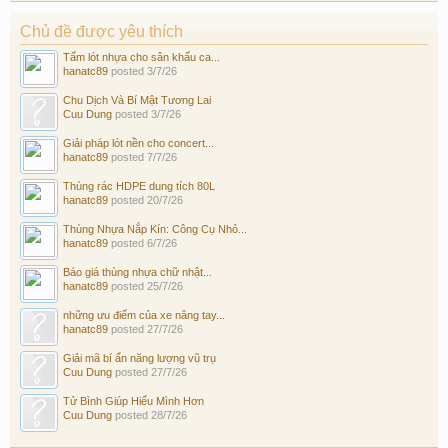
Chủ đề được yêu thích
Tấm lót nhựa cho sân khấu ca...
hanatc89
posted
3/7/26
Chu Dịch Và Bí Mật Tương Lai
Cuu Dung
posted
3/7/26
Giải pháp lót nền cho concert...
hanatc89
posted
7/7/26
Thùng rác HDPE dung tích 80L
hanatc89
posted
20/7/26
Thùng Nhựa Nắp Kín: Công Cụ Nhỏ...
hanatc89
posted
6/7/26
Báo giá thùng nhựa chữ nhật...
hanatc89
posted
25/7/26
những ưu điểm của xe nâng tay...
hanatc89
posted
27/7/26
Giải mã bí ẩn năng lượng vũ trụ
Cuu Dung
posted
27/7/26
Tử Bình Giúp Hiểu Mình Hơn
Cuu Dung
posted
28/7/26