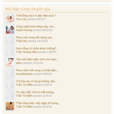
Hỏi đáp cùng chuyên gia
Triệt lông nách ở đâu hiệu quả ?
Thu Cúc
posted
25/3/17
Công nghệ phun lông mày cho...
Xuân Hương
posted
28/12/16
Phun môi xong nên dùng son...
Thảo My
posted
14/12/23
Sẹo trắng có chữa được không?
Trần Hoàng Hiếu
posted
13/9/23
Tẩy môi thâm bẩm sinh cho nam...
alovn
posted
10/11/16
Phun xăm môi xong có phải dặm...
tuvanthammy
posted
18/4/16
Trẻ hóa da có hại gì không, làm...
Trần Thị Mến
posted
21/4/16
Tư vấn mắt: Hai mí mắt không...
Trần Thị Mến
posted
21/4/16
Thêu lông mày mấy ngày thì bong...
Trần Thị Mến
posted
21/4/16