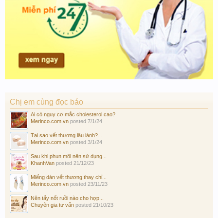
Chị em cùng đọc báo
Ai có nguy cơ mắc cholesterol cao?
Merinco.com.vn
posted
7/1/24
Tại sao vết thương lâu lành?...
Merinco.com.vn
posted
3/1/24
Sau khi phun môi nên sử dụng...
KhanhVan
posted
21/12/23
Miếng dán vết thương thay chỉ...
Merinco.com.vn
posted
23/11/23
Nên tẩy nốt ruồi nào cho hợp...
Chuyên gia tư vấn
posted
21/10/23