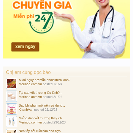
Chị em cùng đọc báo
Ai có nguy cơ mắc cholesterol cao?
Merinco.com.vn
posted
7/1/24
Tại sao vết thương lâu lành?...
Merinco.com.vn
posted
3/1/24
Sau khi phun môi nên sử dụng...
KhanhVan
posted
21/12/23
Miếng dán vết thương thay chỉ...
Merinco.com.vn
posted
23/11/23
Nên tẩy nốt ruồi nào cho hợp...