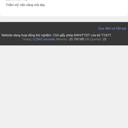
Thẩm mỹ viện nâng mũi đẹp
Quy định và Nội quy
Website đang hoạt động thử nghiệm. Chờ giấy phép MXH/TTDT của bộ TT&TT.
Timing:
0.2563 seconds
Memory:
20.798 MB
DB Queries:
25