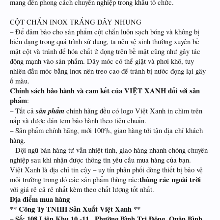
mang đến phong cách chuyên nghiệp trong khâu tổ chức.
CỘT CHẮN INOX TRẮNG DÂY NHUNG
– Để đảm bảo cho sản phẩm cột chắn luôn sạch bóng và không bị
biến dạng trong quá trình sử dụng, ta nên vệ sinh thường xuyên bề
mặt cột và tránh để hóa chất ứ đọng trên bề mặt cũng như gây tác
động mạnh vào sản phẩm. Dây móc có thể giặt và phơi khô, tuy
nhiên đầu móc bằng inox nên treo cao để tránh bị nước đọng lại gây
ố màu.
Chính sách bảo hành và cam kết của VIỆT XANH đối với sản
phẩm
:
sản phẩm
– Tất cả
chính hãng đều có logo Việt Xanh in chìm trên
nắp và được dán tem bảo hành theo tiêu chuẩn.
– Sản phẩm chính hãng, mới 100%, giao hàng tới tận địa chỉ khách
hàng.
– Đội ngũ bán hàng tư vấn nhiệt tình, giao hàng nhanh chóng chuyên
nghiệp sau khi nhận được thông tin yêu cầu mua hàng của bạn.
Việt Xanh là địa chỉ tin cậy – uy tín phân phối dòng thiết bị bảo vệ
thùng rác ngoài trời
môi trường trong đó các sản phẩm thùng rác:
với giá rẻ cả rẻ nhất kèm theo chất lượng tốt nhất.
Địa điểm mua hàng
** Công Ty TNHH Sản Xuất Việt Xanh **
– Số: 108 Liên Khu 10 -11 , Phường Bình Trị Đông, Quận Bình