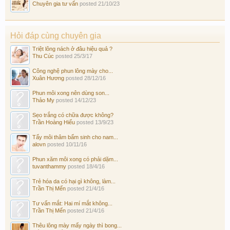
Chuyên gia tư vấn
posted
21/10/23
Hỏi đáp cùng chuyên gia
Triệt lông nách ở đâu hiệu quả ?
Thu Cúc
posted
25/3/17
Công nghệ phun lông mày cho...
Xuân Hương
posted
28/12/16
Phun môi xong nên dùng son...
Thảo My
posted
14/12/23
Sẹo trắng có chữa được không?
Trần Hoàng Hiếu
posted
13/9/23
Tẩy môi thâm bẩm sinh cho nam...
alovn
posted
10/11/16
Phun xăm môi xong có phải dặm...
tuvanthammy
posted
18/4/16
Trẻ hóa da có hại gì không, làm...
Trần Thị Mến
posted
21/4/16
Tư vấn mắt: Hai mí mắt không...
Trần Thị Mến
posted
21/4/16
Thêu lông mày mấy ngày thì bong...