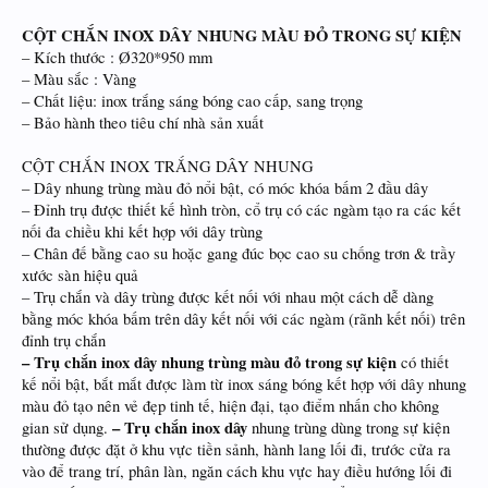
CỘT CHẮN INOX DÂY NHUNG MÀU ĐỎ TRONG SỰ KIỆN
– Kích thước : Ø320*950 mm
– Màu sắc : Vàng
– Chất liệu: inox trắng sáng bóng cao cấp, sang trọng
– Bảo hành theo tiêu chí nhà sản xuất
CỘT CHẮN INOX TRẮNG DÂY NHUNG
– Dây nhung trùng màu đỏ nổi bật, có móc khóa bấm 2 đầu dây
– Đỉnh trụ được thiết kế hình tròn, cổ trụ có các ngàm tạo ra các kết
nối đa chiều khi kết hợp với dây trùng
– Chân đế bằng cao su hoặc gang đúc bọc cao su chống trơn & trầy
xước sàn hiệu quả
– Trụ chắn và dây trùng được kết nối với nhau một cách dễ dàng
bằng móc khóa bấm trên dây kết nối với các ngàm (rãnh kết nối) trên
đỉnh trụ chắn
– Trụ chắn inox dây nhung trùng màu đỏ trong sự kiện
có thiết
kế nổi bật, bắt mắt được làm từ inox sáng bóng kết hợp với dây nhung
màu đỏ tạo nên vẻ đẹp tinh tế, hiện đại, tạo điểm nhấn cho không
– Trụ chắn inox dây
gian sử dụng.
nhung trùng dùng trong sự kiện
thường được đặt ở khu vực tiền sảnh, hành lang lối đi, trước cửa ra
vào để trang trí, phân làn, ngăn cách khu vực hay điều hướng lối đi