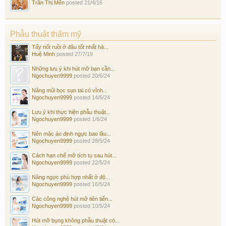
Trần Thị Mến
posted
21/4/16
Phẫu thuật thẩm mỹ
Tẩy nốt ruồi ở đâu tốt nhất hà...
Huệ Minh
posted
27/7/19
Những lưu ý khi hút mỡ bạn cần...
Ngochuyen9999
posted
20/6/24
Nâng mũi bọc sụn tai có vĩnh...
Ngochuyen9999
posted
14/6/24
Lưu ý khi thực hiện phẫu thuật...
Ngochuyen9999
posted
1/6/24
Nên mặc áo định ngực bao lâu...
Ngochuyen9999
posted
28/5/24
Cách hạn chế mỡ tích tụ sau hút...
Ngochuyen9999
posted
22/5/24
Nâng ngực phù hợp nhất ở độ...
Ngochuyen9999
posted
16/5/24
Các công nghệ hút mỡ tiên tiến...
Ngochuyen9999
posted
10/5/24
Hút mỡ bụng không phẫu thuật có...