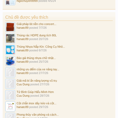
Ngochuyen9999
posted
4/5/24
Chủ đề được yêu thích
Giải pháp lót nền cho concert...
hanatc89
posted
7/7/26
Thùng rác HDPE dung tích 80L
hanatc89
posted
20/7/26
Thùng Nhựa Nắp Kín: Công Cụ Nhỏ...
hanatc89
posted
6/7/26
Báo giá thùng nhựa chữ nhật...
hanatc89
posted
25/7/26
những ưu điểm của xe nâng tay...
hanatc89
posted
27/7/26
Giải mã bí ẩn năng lượng vũ trụ
Cuu Dung
posted
27/7/26
Tử Bình Giúp Hiểu Mình Hơn
Cuu Dung
posted
28/7/26
Cột chắn inox dây kéo và cột...
hanatc89
posted
29/7/26
Phong thủy văn phòng và cách...