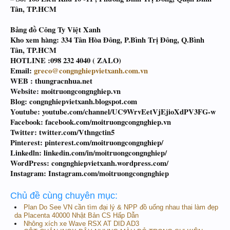
Tân, TP.HCM
Bảng đồ Công Ty Việt Xanh
Kho xem hàng: 334 Tân Hòa Đông, P.Bình Trị Đông, Q.Bình
Tân, TP.HCM
HOTLINE :098 232 4040 ( ZALO)
Email:
greco@congnghiepvietxanh.com.vn
WEB : thungracnhua.net
Website: moitruongcongnghiep.vn
Blog: congnghiepvietxanh.blogspot.com
Youtube: youtube.com/channel/UC9WrvEetVjEjioXdPV3FG-w
Facebook: facebook.com/moitruongcongnghiep.vn
Twitter: twitter.com/Vthngctin5
Pinterest: pinterest.com/moitruongcongnghiep/
Linkedln: linkedin.com/in/moitruongcongnghiep/
WordPress: congnghiepvietxanh.wordpress.com/
Instagram: Instagram.com/moitruongcongnghiep
Chủ đề cùng chuyên mục:
Plan Do See VN cần tìm đại lý & NPP đồ uống nhau thai làm đẹp
da Placenta 40000 Nhật Bản CS Hấp Dẫn
Nhông xích xe Wave RSX AT DID AD3