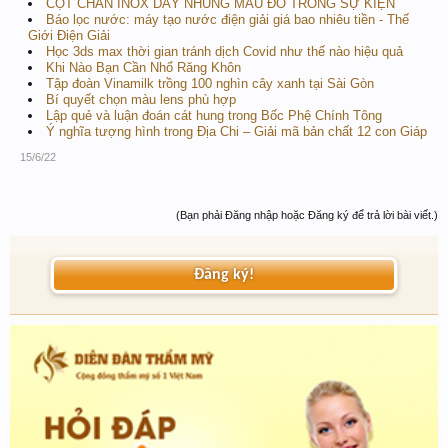
CỘT CHẮN INOX DÂY NHUNG MÀU ĐỎ TRONG SỰ KIỆN
Báo lọc nước: máy tạo nước điện giải giá bao nhiêu tiền - Thế
Giới Điện Giải
Học 3ds max thời gian tránh dịch Covid như thế nào hiệu quả
Khi Nào Bạn Cần Nhổ Răng Khôn
Tập đoàn Vinamilk trồng 100 nghìn cây xanh tại Sài Gòn
Bí quyết chọn màu lens phù hợp
Lập quẻ và luận đoán cát hung trong Bốc Phệ Chính Tông
Ý nghĩa tượng hình trong Địa Chi – Giải mã bản chất 12 con Giáp
15/6/22
(Bạn phải Đăng nhập hoặc Đăng ký để trả lời bài viết.)
Đăng ký!