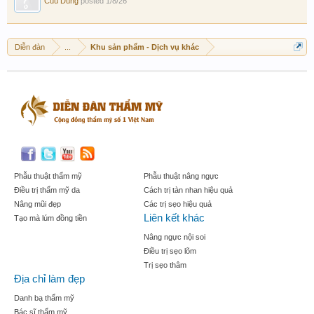
Cuu Dung
posted
1/8/26
Diễn đàn
...
Khu sản phẩm - Dịch vụ khác
Phẫu thuật thẩm mỹ
Phẫu thuật nâng ngực
Điều trị thẩm mỹ da
Cách trị tàn nhan hiệu quả
Nâng mũi đẹp
Các trị sẹo hiệu quả
Liên kết khác
Tạo mà lúm đồng tiền
Nâng ngực nội soi
Điều trị sẹo lõm
Trị sẹo thâm
Địa chỉ làm đẹp
Danh bạ thẩm mỹ
Bác sĩ thẩm mỹ