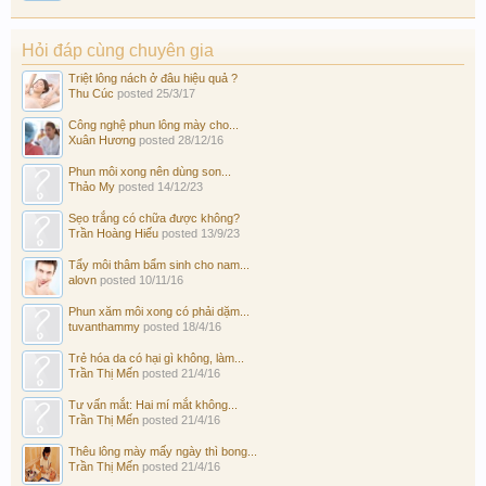
Hỏi đáp cùng chuyên gia
Triệt lông nách ở đâu hiệu quả ?
Thu Cúc
posted
25/3/17
Công nghệ phun lông mày cho...
Xuân Hương
posted
28/12/16
Phun môi xong nên dùng son...
Thảo My
posted
14/12/23
Sẹo trắng có chữa được không?
Trần Hoàng Hiếu
posted
13/9/23
Tẩy môi thâm bẩm sinh cho nam...
alovn
posted
10/11/16
Phun xăm môi xong có phải dặm...
tuvanthammy
posted
18/4/16
Trẻ hóa da có hại gì không, làm...
Trần Thị Mến
posted
21/4/16
Tư vấn mắt: Hai mí mắt không...
Trần Thị Mến
posted
21/4/16
Thêu lông mày mấy ngày thì bong...
Trần Thị Mến
posted
21/4/16