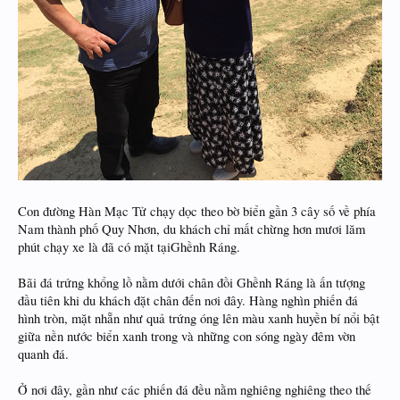
Con đường Hàn Mạc Tử chạy dọc theo bờ biển gần 3 cây số về phía
Nam thành phố Quy Nhơn, du khách chỉ mất chừng hơn mươi lăm
phút chạy xe là đã có mặt tạiGhềnh Ráng.
Bãi đá trứng khổng lồ nằm dưới chân đồi Ghềnh Ráng là ấn tượng
đầu tiên khi du khách đặt chân đến nơi đây. Hàng nghìn phiến đá
hình tròn, mặt nhẵn như quả trứng óng lên màu xanh huyền bí nổi bật
giữa nền nước biển xanh trong và những con sóng ngày đêm vờn
quanh đá.
Ở nơi đây, gần như các phiến đá đều nằm nghiêng nghiêng theo thế