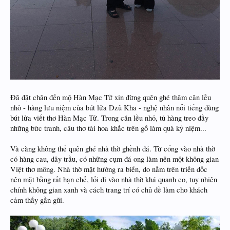
Đã đặt chân đến mộ Hàn Mạc Tử xin đừng quên ghé thăm căn lều
nhỏ - hàng lưu niệm của bút lửa Dzũ Kha - nghệ nhân nổi tiếng dùng
bút lửa viết thơ Hàn Mạc Tử. Trong căn lều nhỏ, tủ hàng treo đầy
những bức tranh, câu thơ tài hoa khắc trên gỗ làm quà kỷ niệm...
Và càng không thể quên ghé nhà thờ ghềnh đá. Từ cổng vào nhà thờ
có hàng cau, dây trầu, có những cụm đá ong làm nên một không gian
Việt thơ mông. Nhà thờ mặt hướng ra biển, do nằm trên triền dốc
nên mặt bằng rất hạn chế, lối đi vào nhà thờ khá quanh co, tuy nhiên
chính không gian xanh và cách trang trí có chủ đề làm cho khách
cảm thấy gần gũi.