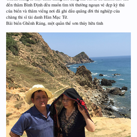
đến thăm Bình Định đều muốn tìm tới thưởng ngoạn vẻ đẹp kỳ thú
của biển và thăm viếng nơi đã ghi dấu quãng đời thi nghiệp của
chàng thi sĩ tài danh Hàn Mạc Tử.
Bãi biển Ghềnh Ráng, một quần thể sơn thủy hữu tình