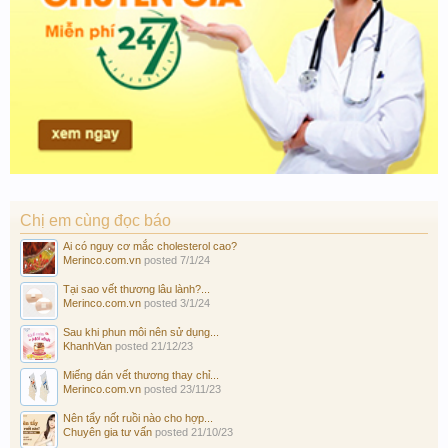
Chị em cùng đọc báo
Ai có nguy cơ mắc cholesterol cao?
Merinco.com.vn
posted
7/1/24
Tại sao vết thương lâu lành?...
Merinco.com.vn
posted
3/1/24
Sau khi phun môi nên sử dụng...
KhanhVan
posted
21/12/23
Miếng dán vết thương thay chỉ...
Merinco.com.vn
posted
23/11/23
Nên tẩy nốt ruồi nào cho hợp...
Chuyên gia tư vấn
posted
21/10/23