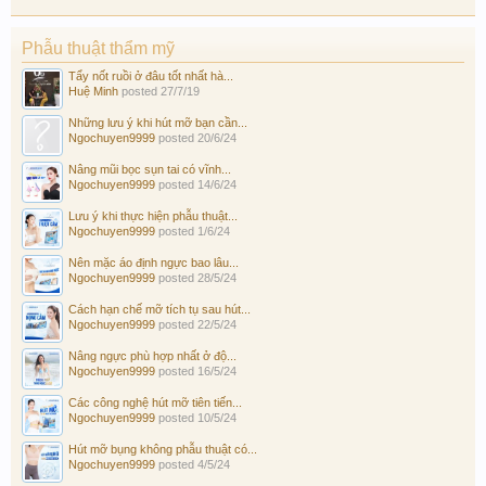
Phẫu thuật thẩm mỹ
Tẩy nốt ruồi ở đâu tốt nhất hà...
Huệ Minh
posted
27/7/19
Những lưu ý khi hút mỡ bạn cần...
Ngochuyen9999
posted
20/6/24
Nâng mũi bọc sụn tai có vĩnh...
Ngochuyen9999
posted
14/6/24
Lưu ý khi thực hiện phẫu thuật...
Ngochuyen9999
posted
1/6/24
Nên mặc áo định ngực bao lâu...
Ngochuyen9999
posted
28/5/24
Cách hạn chế mỡ tích tụ sau hút...
Ngochuyen9999
posted
22/5/24
Nâng ngực phù hợp nhất ở độ...
Ngochuyen9999
posted
16/5/24
Các công nghệ hút mỡ tiên tiến...
Ngochuyen9999
posted
10/5/24
Hút mỡ bụng không phẫu thuật có...
Ngochuyen9999
posted
4/5/24