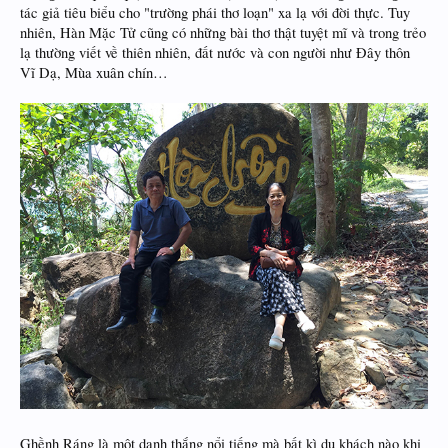
tác giả tiêu biểu cho "trường phái thơ loạn" xa lạ với đời thực. Tuy
nhiên, Hàn Mặc Tử cũng có những bài thơ thật tuyệt mĩ và trong trẻo
lạ thường viết về thiên nhiên, đất nước và con người như Đây thôn
Vĩ Dạ, Mùa xuân chín…
Ghềnh Ráng là một danh thắng nổi tiếng mà bất kì du khách nào khi