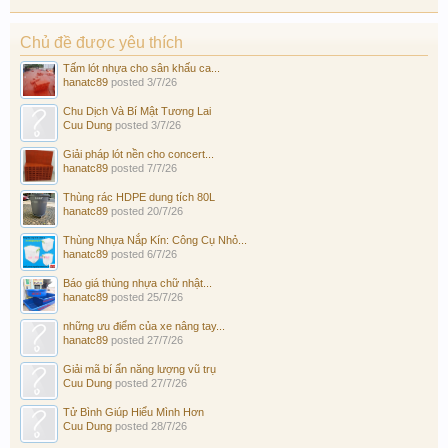
Chủ đề được yêu thích
Tấm lót nhựa cho sân khấu ca...
hanatc89
posted
3/7/26
Chu Dịch Và Bí Mật Tương Lai
Cuu Dung
posted
3/7/26
Giải pháp lót nền cho concert...
hanatc89
posted
7/7/26
Thùng rác HDPE dung tích 80L
hanatc89
posted
20/7/26
Thùng Nhựa Nắp Kín: Công Cụ Nhỏ...
hanatc89
posted
6/7/26
Báo giá thùng nhựa chữ nhật...
hanatc89
posted
25/7/26
những ưu điểm của xe nâng tay...
hanatc89
posted
27/7/26
Giải mã bí ẩn năng lượng vũ trụ
Cuu Dung
posted
27/7/26
Tử Bình Giúp Hiểu Mình Hơn
Cuu Dung
posted
28/7/26