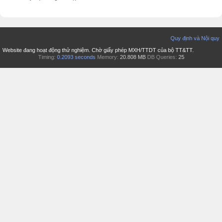
Quy định và Nội quy
Website đang hoạt động thử nghiệm. Chờ giấy phép MXH/TTDT của bộ TT&TT.
Timing:
0.2093 seconds
Memory:
20.808 MB
DB Queries:
25