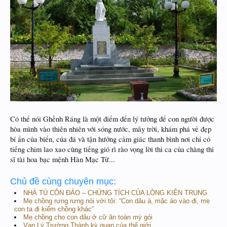
Có thể nói Ghềnh Ráng là một điểm đến lý tưởng để con người được
hòa mình vào thiên nhiên với sóng nước, mây trời, khám phá vẻ đẹp
bí ẩn của biển, của đá và tận hưởng cảm giác thanh bình nơi chỉ có
tiếng chim lao xao cùng tiếng gió rì rào vọng lời thi ca của chàng thi
sĩ tài hoa bạc mệnh Hàn Mạc Tử...
Chủ đề cùng chuyên mục:
NHÀ TÙ CÔN ĐẢO – CHỨNG TÍCH CỦA LÒNG KIÊN TRUNG
Mẹ chồng rưng rưng nói với tôi: “Con dâu à, mặc áo vào đi, mẹ
con ta đi kiếm chồng khác”
Mẹ chồng cho con dâu ở cữ ăn toàn mỳ gói
Vạn Lý Trường Thành kỳ quan của thế giới.