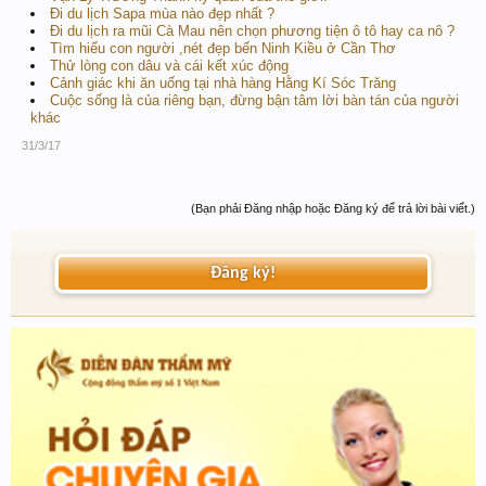
Đi du lịch Sapa mùa nào đẹp nhất ?
Đi du lịch ra mũi Cà Mau nên chọn phương tiện ô tô hay ca nô ?
Tìm hiểu con người ,nét đẹp bến Ninh Kiều ở Cần Thơ
Thử lòng con dâu và cái kết xúc động
Cảnh giác khi ăn uống tại nhà hàng Hằng Kí Sóc Trăng
Cuộc sống là của riêng bạn, đừng bận tâm lời bàn tán của người
khác
31/3/17
(Bạn phải Đăng nhập hoặc Đăng ký để trả lời bài viết.)
Đăng ký!