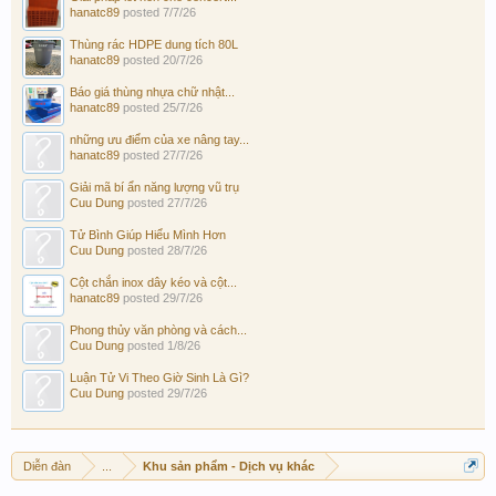
hanatc89
posted
7/7/26
Thùng rác HDPE dung tích 80L
hanatc89
posted
20/7/26
Báo giá thùng nhựa chữ nhật...
hanatc89
posted
25/7/26
những ưu điểm của xe nâng tay...
hanatc89
posted
27/7/26
Giải mã bí ẩn năng lượng vũ trụ
Cuu Dung
posted
27/7/26
Tử Bình Giúp Hiểu Mình Hơn
Cuu Dung
posted
28/7/26
Cột chắn inox dây kéo và cột...
hanatc89
posted
29/7/26
Phong thủy văn phòng và cách...
Cuu Dung
posted
1/8/26
Luận Tử Vi Theo Giờ Sinh Là Gì?
Cuu Dung
posted
29/7/26
Diễn đàn
...
Khu sản phẩm - Dịch vụ khác