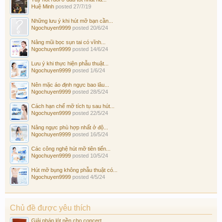
Huệ Minh
posted
27/7/19
Những lưu ý khi hút mỡ bạn cần...
Ngochuyen9999
posted
20/6/24
Nâng mũi bọc sụn tai có vĩnh...
Ngochuyen9999
posted
14/6/24
Lưu ý khi thực hiện phẫu thuật...
Ngochuyen9999
posted
1/6/24
Nên mặc áo định ngực bao lâu...
Ngochuyen9999
posted
28/5/24
Cách hạn chế mỡ tích tụ sau hút...
Ngochuyen9999
posted
22/5/24
Nâng ngực phù hợp nhất ở độ...
Ngochuyen9999
posted
16/5/24
Các công nghệ hút mỡ tiên tiến...
Ngochuyen9999
posted
10/5/24
Hút mỡ bụng không phẫu thuật có...
Ngochuyen9999
posted
4/5/24
Chủ đề được yêu thích
Giải pháp lót nền cho concert...