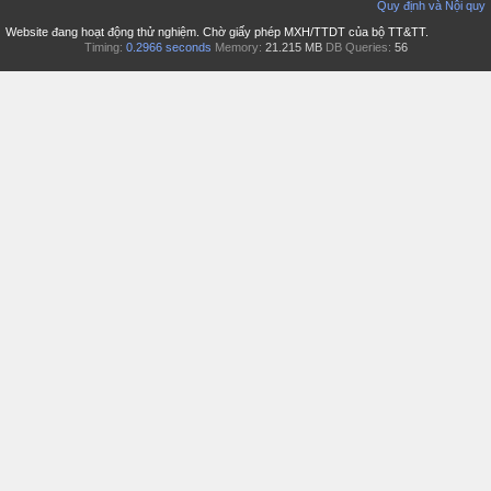
Quy định và Nội quy
Website đang hoạt động thử nghiệm. Chờ giấy phép MXH/TTDT của bộ TT&TT.
Timing:
0.2966 seconds
Memory:
21.215 MB
DB Queries:
56