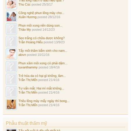
Triệt lông nách ở đâu hiệu quả ?
Thu Cúc
posted
25/3/17
Công nghệ phun lông mày cho...
Xuân Hương
posted
28/12/16
Phun môi xong nên dùng son...
Thảo My
posted
14/12/23
Sẹo trắng có chữa được không?
Trần Hoàng Hiếu
posted
13/9/23
Tẩy môi thâm bẩm sinh cho nam...
alovn
posted
10/11/16
Phun xăm môi xong có phải dặm...
tuvanthammy
posted
18/4/16
Trẻ hóa da có hại gì không, làm...
Trần Thị Mến
posted
21/4/16
Tư vấn mắt: Hai mí mắt không...
Trần Thị Mến
posted
21/4/16
Thêu lông mày mấy ngày thì bong...
Trần Thị Mến
posted
21/4/16
Phẫu thuật thẩm mỹ
Tẩy nốt ruồi ở đâu tốt nhất hà...