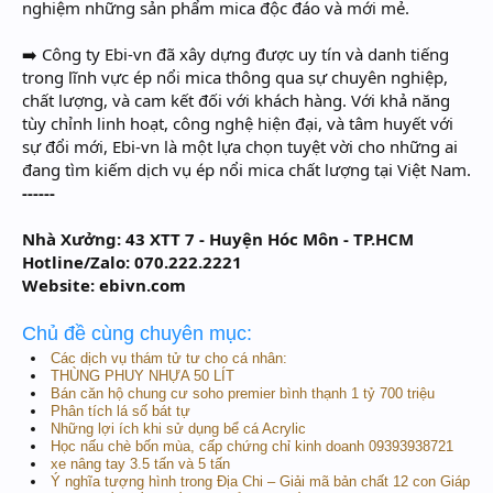
nghiệm những sản phẩm mica độc đáo và mới mẻ.
➡️ Công ty Ebi-vn đã xây dựng được uy tín và danh tiếng
trong lĩnh vực ép nổi mica thông qua sự chuyên nghiệp,
chất lượng, và cam kết đối với khách hàng. Với khả năng
tùy chỉnh linh hoạt, công nghệ hiện đại, và tâm huyết với
sự đổi mới, Ebi-vn là một lựa chọn tuyệt vời cho những ai
đang tìm kiếm dịch vụ ép nổi mica chất lượng tại Việt Nam.
------
Nhà Xưởng: 43 XTT 7 - Huyện Hóc Môn - TP.HCM
Hotline/Zalo: 070.222.2221
Website: ebivn.com
Chủ đề cùng chuyên mục:
Các dịch vụ thám tử tư cho cá nhân:
THÙNG PHUY NHỰA 50 LÍT
Bán căn hộ chung cư soho premier bình thạnh 1 tỷ 700 triệu
Phân tích lá số bát tự
Những lợi ích khi sử dụng bể cá Acrylic
Học nấu chè bốn mùa, cấp chứng chỉ kinh doanh 09393938721
xe nâng tay 3.5 tấn và 5 tấn
Ý nghĩa tượng hình trong Địa Chi – Giải mã bản chất 12 con Giáp