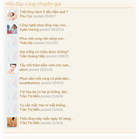
Hỏi đáp cùng chuyên gia
Triệt lông nách ở đâu hiệu quả ?
Thu Cúc
posted
25/3/17
Công nghệ phun lông mày cho...
Xuân Hương
posted
28/12/16
Phun môi xong nên dùng son...
Thảo My
posted
14/12/23
Sẹo trắng có chữa được không?
Trần Hoàng Hiếu
posted
13/9/23
Tẩy môi thâm bẩm sinh cho nam...
alovn
posted
10/11/16
Phun xăm môi xong có phải dặm...
tuvanthammy
posted
18/4/16
Trẻ hóa da có hại gì không, làm...
Trần Thị Mến
posted
21/4/16
Tư vấn mắt: Hai mí mắt không...
Trần Thị Mến
posted
21/4/16
Thêu lông mày mấy ngày thì bong...
Trần Thị Mến
posted
21/4/16