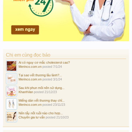
Chị em cùng đọc báo
Ai có nguy cơ mắc cholesterol cao?
Merinco.com.vn
posted
7/1/24
Tại sao vết thương lâu lành?...
Merinco.com.vn
posted
3/1/24
Sau khi phun môi nên sử dụng...
KhanhVan
posted
21/12/23
Miếng dán vết thương thay chỉ...
Merinco.com.vn
posted
23/11/23
Nên tẩy nốt ruồi nào cho hợp...
Chuyên gia tư vấn
posted
21/10/23