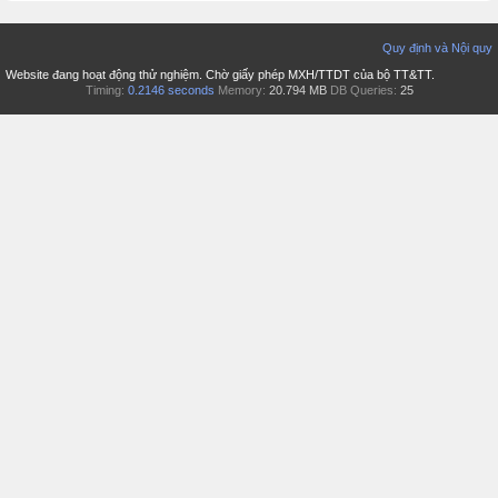
Quy định và Nội quy
Website đang hoạt động thử nghiệm. Chờ giấy phép MXH/TTDT của bộ TT&TT.
Timing:
0.2146 seconds
Memory:
20.794 MB
DB Queries:
25