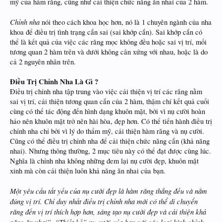
mỹ của hàm răng, cũng như cải thiện chức năng ăn nhai của 2 hàm.
Chỉnh nha
nói theo cách khoa học hơn, nó là 1 chuyên ngành của nha
khoa để điều trị tình trạng cắn sai (sai khớp cắn). Sai khớp cắn có
thể là kết quả của việc các răng mọc không đều hoặc sai vị trí, mối
tương quan 2 hàm trên và dưới không cân xứng với nhau, hoặc là do
cả 2 nguyên nhân trên.
Điều Trị Chỉnh Nha Là Gì ?
Điều trị chỉnh nha tập trung vào việc cải thiện vị trí các răng nằm
sai vị trí, cải thiện tương quan cắn của 2 hàm, thậm chí kết quả cuối
cùng có thể tác động đến hình dạng khuôn mặt, bởi vì nụ cười hoàn
hảo nên khuôn mặt trở nên hài hòa, đẹp hơn. Có thể tiến hành điều trị
chỉnh nha chỉ bởi vì lý do thẩm mỹ, cải thiện hàm răng và nụ cười.
Cũng có thể điều trị chỉnh nha để cải thiện chức năng cắn (khả năng
nhai). Nhưng thông thường, 2 mục tiêu này có thể đạt được cùng lúc.
Nghĩa là chỉnh nha không những đem lại nụ cười đẹp, khuôn mặt
xinh mà còn cải thiện luôn khả năng ăn nhai của bạn.
Một yêu cầu tất yếu của nụ cười đẹp là hàm răng thẳng đều và nằm
đúng vị trí. Chỉ duy nhất điều trị chỉnh nha mới có thể di chuyển
răng đến vị trí thích hợp hơn, sáng tạo nụ cười đẹp và cải thiện khả