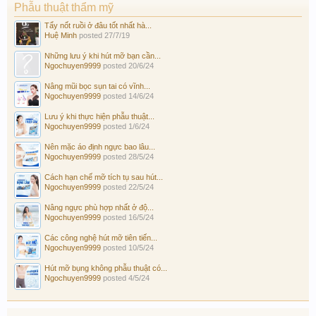
Phẫu thuật thẩm mỹ
Tẩy nốt ruồi ở đâu tốt nhất hà...
Huệ Minh
posted
27/7/19
Những lưu ý khi hút mỡ bạn cần...
Ngochuyen9999
posted
20/6/24
Nâng mũi bọc sụn tai có vĩnh...
Ngochuyen9999
posted
14/6/24
Lưu ý khi thực hiện phẫu thuật...
Ngochuyen9999
posted
1/6/24
Nên mặc áo định ngực bao lâu...
Ngochuyen9999
posted
28/5/24
Cách hạn chế mỡ tích tụ sau hút...
Ngochuyen9999
posted
22/5/24
Nâng ngực phù hợp nhất ở độ...
Ngochuyen9999
posted
16/5/24
Các công nghệ hút mỡ tiên tiến...
Ngochuyen9999
posted
10/5/24
Hút mỡ bụng không phẫu thuật có...
Ngochuyen9999
posted
4/5/24