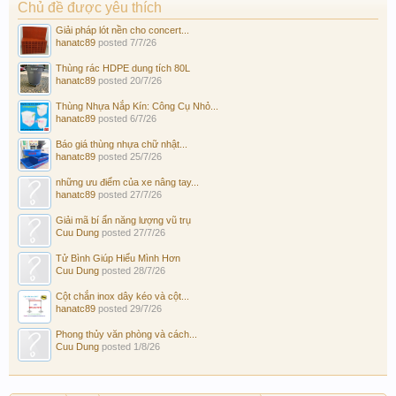
Chủ đề được yêu thích
Giải pháp lót nền cho concert...
hanatc89
posted
7/7/26
Thùng rác HDPE dung tích 80L
hanatc89
posted
20/7/26
Thùng Nhựa Nắp Kín: Công Cụ Nhỏ...
hanatc89
posted
6/7/26
Báo giá thùng nhựa chữ nhật...
hanatc89
posted
25/7/26
những ưu điểm của xe nâng tay...
hanatc89
posted
27/7/26
Giải mã bí ẩn năng lượng vũ trụ
Cuu Dung
posted
27/7/26
Tử Bình Giúp Hiểu Mình Hơn
Cuu Dung
posted
28/7/26
Cột chắn inox dây kéo và cột...
hanatc89
posted
29/7/26
Phong thủy văn phòng và cách...
Cuu Dung
posted
1/8/26