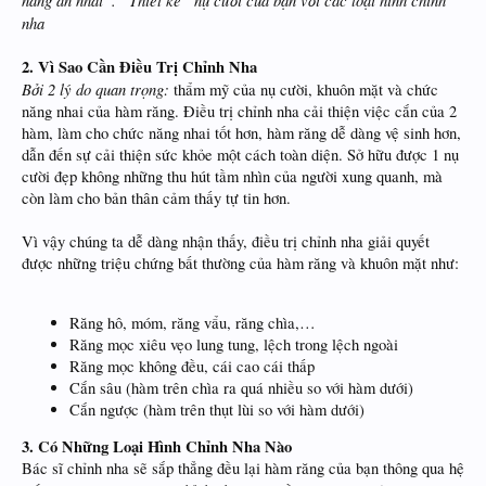
năng ăn nhai”. “Thiết kế” nụ cười của bạn với các loại hình chỉnh
nha
2. Vì Sao Cần Điều Trị Chỉnh Nha
Bởi 2 lý do quan trọng:
thẩm mỹ của nụ cười, khuôn mặt và chức
năng nhai của hàm răng. Điều trị chỉnh nha cải thiện việc cắn của 2
hàm, làm cho chức năng nhai tốt hơn, hàm răng dễ dàng vệ sinh hơn,
dẫn đến sự cải thiện sức khỏe một cách toàn diện. Sở hữu được 1 nụ
cười đẹp không những thu hút tầm nhìn của người xung quanh, mà
còn làm cho bản thân cảm thấy tự tin hơn.
Vì vậy chúng ta dễ dàng nhận thấy, điều trị chỉnh nha giải quyết
được những triệu chứng bất thường của hàm răng và khuôn mặt như:
Răng hô, móm, răng vẩu, răng chìa,…
Răng mọc xiêu vẹo lung tung, lệch trong lệch ngoài
Răng mọc không đều, cái cao cái thấp
Cắn sâu (hàm trên chìa ra quá nhiều so với hàm dưới)
Cắn ngược (hàm trên thụt lùi so với hàm dưới)
3. Có Những Loại Hình Chỉnh Nha Nào
Bác sĩ chỉnh nha sẽ sắp thẳng đều lại hàm răng của bạn thông qua hệ