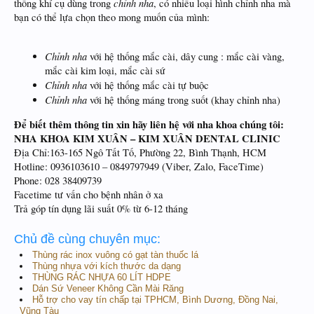
chỉnh nha
thống khí cụ dùng trong
, có nhiều loại hình chỉnh nha mà
bạn có thể lựa chọn theo mong muốn của mình:
Chỉnh nha
với hệ thống mắc cài, dây cung : mắc cài vàng,
mắc cài kim loại, mắc cài sứ
Chỉnh nha
với hệ thống mắc cài tự buộc
Chỉnh nha
với hệ thống máng trong suốt (khay chỉnh nha)
Để biết thêm thông tin xin hãy liên hệ với nha khoa chúng tôi:
NHA KHOA KIM XUÂN – KIM XUÂN DENTAL CLINIC
Địa Chỉ:163-165 Ngô Tất Tố, Phường 22, Bình Thạnh, HCM
Hotline: 0936103610 – 0849797949 (Viber, Zalo, FaceTime)
Phone: 028 38409739
Facetime tư vấn cho bệnh nhân ở xa
Trả góp tín dụng lãi suất 0% từ 6-12 tháng
Chủ đề cùng chuyên mục:
Thùng rác inox vuông có gạt tàn thuốc lá
Thùng nhựa với kích thước da dạng
THÙNG RÁC NHỰA 60 LÍT HDPE
Dán Sứ Veneer Không Cần Mài Răng
Hỗ trợ cho vay tín chấp tại TPHCM, Bình Dương, Đồng Nai,
Vũng Tàu