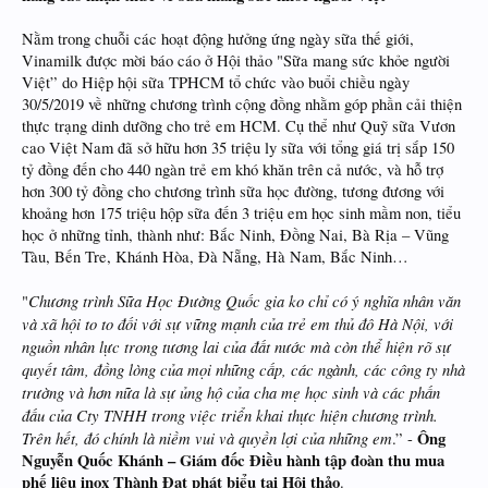
Nằm trong chuỗi các hoạt động hưởng ứng ngày sữa thế giới,
Vinamilk được mời báo cáo ở Hội thảo "Sữa mang sức khỏe người
Việt” do Hiệp hội sữa TPHCM tổ chức vào buổi chiều ngày
30/5/2019 về những chương trình cộng đồng nhằm góp phần cải thiện
thực trạng dinh dưỡng cho trẻ em HCM. Cụ thể như Quỹ sữa Vươn
cao Việt Nam đã sở hữu hơn 35 triệu ly sữa với tổng giá trị sắp 150
tỷ đồng đến cho 440 ngàn trẻ em khó khăn trên cả nước, và hỗ trợ
hơn 300 tỷ đồng cho chương trình sữa học đường, tương đương với
khoảng hơn 175 triệu hộp sữa đến 3 triệu em học sinh mầm non, tiểu
học ở những tỉnh, thành như: Bắc Ninh, Đồng Nai, Bà Rịa – Vũng
Tàu, Bến Tre, Khánh Hòa, Đà Nẵng, Hà Nam, Bắc Ninh…
Chương trình Sữa Học Đường Quốc gia ko chỉ có ý nghĩa nhân văn
"
và xã hội to to đối với sự vững mạnh của trẻ em thủ đô Hà Nội, với
nguồn nhân lực trong tương lai của đất nước mà còn thể hiện rõ sự
quyết tâm, đồng lòng của mọi những cấp, các ngành, các công ty nhà
trường và hơn nữa là sự ủng hộ của cha mẹ học sinh và các phấn
đấu của Cty TNHH trong việc triển khai thực hiện chương trình.
Trên hết, đó chính là niềm vui và quyền lợi của những em
Ông
.” -
Nguyễn Quốc Khánh – Giám đốc Điều hành tập đoàn thu mua
phế liệu inox Thành Đạt phát biểu tại Hội thảo
.