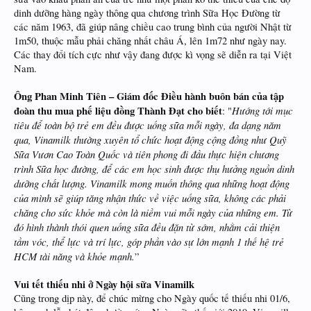
dinh dưỡng hàng ngày thông qua chương trình Sữa Học Đường từ
các năm 1963, đã giúp nâng chiều cao trung bình của người Nhật từ
1m50, thuộc mẫu phải chăng nhất châu Á, lên 1m72 như ngày nay.
Các thay đổi tích cực như vậy đang được kì vọng sẽ diễn ra tại Việt
Nam.
Ông Phan Minh Tiên – Giám đốc Điều hành buôn bán của tập
đoàn thu mua phế liệu đồng Thành Đạt cho biết
Hướng tới mục
: "
tiêu để toàn bộ trẻ em đều được uống sữa mỗi ngày, đa dạng năm
qua, Vinamilk thường xuyên tổ chức hoạt động cộng đồng như Quỹ
Sữa Vươn Cao Toàn Quốc và tiên phong đi đầu thực hiện chương
trình Sữa học đường, để các em học sinh được thụ hưởng nguồn dinh
dưỡng chất lượng. Vinamilk mong muốn thông qua những hoạt động
của mình sẽ giúp tăng nhận thức về việc uống sữa, không các phải
chăng cho sức khỏe mà còn là niềm vui mỗi ngày của những em. Từ
đó hình thành thói quen uống sữa đều đặn từ sớm, nhằm cải thiện
tầm vóc, thể lực và trí lực, góp phần vào sự lớn mạnh 1 thế hệ trẻ
HCM tài năng và khỏe mạnh.
”
Vui tết thiếu nhi ở Ngày hội sữa Vinamilk
Cũng trong dịp này, để chúc mừng cho Ngày quốc tế thiếu nhi 01/6,