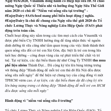
Ngày 01/6/2020, Vinamilk đồng hành có Hiệp hội sữa HCM chào
mừng Ngày Quốc tế Thiếu nhi và hưởng ứng Ngày Sữa Thế Giới
năm 2020 có chủ đề "Niềm vui uống sữa tại trường” -
#EnjoyDairy #AtSchool mang phổ biến hoạt động ý nghĩa.
#EnjoyDairy là chủ đề chung của Ngày sữa thế giới 2020 do Tổ
chức Lương Thực và Nông nghiệp Liên Hiệp Quốc (FAO) phát
động trên toàn cầu.
Chuỗi hoạt động này nằm trong các tìm mọi cách của Vinamilk và
được phổ biến Cty TNHH hưởng ứng để tăng nhận thức về nguồn
dinh dưỡng từ sữa cũng như tầm quan trọng của việc hình thành thói
quen uống sữa đối có trẻ em Sài Gòn, đặc biệt là trẻ em trong lứa
tuổi học đường – công đoạn vàng của sự phát triển thể chất và trí
thu mua
tuệ. Tại sự kiện, các đại biểu tham dự như Công Ty TNHH
phế liệu nhôm
Thành Đạt... Đã cộng ký tên lên bảng tượng trưng
với thông điệp "Hành động để mỗi trẻ em thủ đô Hà Nội đều được
uống sữa mỗi ngày” để thể hiện sự chung tay của cộng đồng vì một
ở sự kiện, các đại biểu tham dự đã cộng ký tên
TPHCM vươn cao.
lên bảng tượng trưng có thông điệp "Hành động để mỗi trẻ em HCM
đều được uống sữa mỗi ngày”
Hành động vì "niềm vui uống sữa ở trường”
Tổ chức Lương Thực và Nông nghiệp Liên Hiệp Quốc (FAO), Tổ