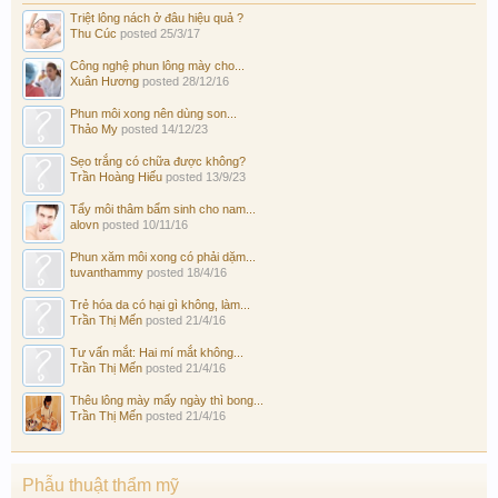
Triệt lông nách ở đâu hiệu quả ?
Thu Cúc
posted
25/3/17
Công nghệ phun lông mày cho...
Xuân Hương
posted
28/12/16
Phun môi xong nên dùng son...
Thảo My
posted
14/12/23
Sẹo trắng có chữa được không?
Trần Hoàng Hiếu
posted
13/9/23
Tẩy môi thâm bẩm sinh cho nam...
alovn
posted
10/11/16
Phun xăm môi xong có phải dặm...
tuvanthammy
posted
18/4/16
Trẻ hóa da có hại gì không, làm...
Trần Thị Mến
posted
21/4/16
Tư vấn mắt: Hai mí mắt không...
Trần Thị Mến
posted
21/4/16
Thêu lông mày mấy ngày thì bong...
Trần Thị Mến
posted
21/4/16
Phẫu thuật thẩm mỹ