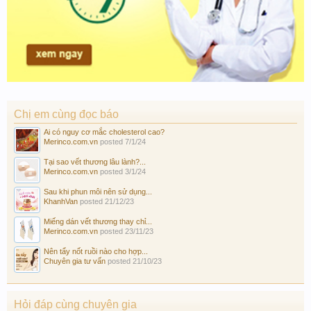
Chị em cùng đọc báo
Ai có nguy cơ mắc cholesterol cao?
Merinco.com.vn
posted
7/1/24
Tại sao vết thương lâu lành?...
Merinco.com.vn
posted
3/1/24
Sau khi phun môi nên sử dụng...
KhanhVan
posted
21/12/23
Miếng dán vết thương thay chỉ...
Merinco.com.vn
posted
23/11/23
Nên tẩy nốt ruồi nào cho hợp...
Chuyên gia tư vấn
posted
21/10/23
Hỏi đáp cùng chuyên gia