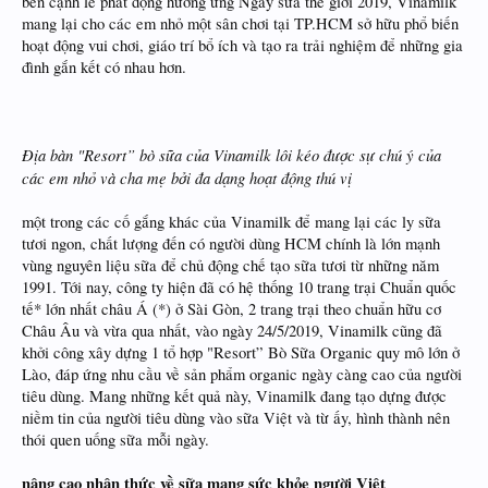
bên cạnh lễ phát động hưởng ứng Ngày sữa thế giới 2019, Vinamilk
mang lại cho các em nhỏ một sân chơi tại TP.HCM sở hữu phổ biến
hoạt động vui chơi, giáo trí bổ ích và tạo ra trải nghiệm để những gia
đình gắn kết có nhau hơn.
Địa bàn "Resort” bò sữa của Vinamilk lôi kéo được sự chú ý của
các em nhỏ và cha mẹ bởi đa dạng hoạt động thú vị
một trong các cố gắng khác của Vinamilk để mang lại các ly sữa
tươi ngon, chất lượng đến có người dùng HCM chính là lớn mạnh
vùng nguyên liệu sữa để chủ động chế tạo sữa tươi từ những năm
1991. Tới nay, công ty hiện đã có hệ thống 10 trang trại Chuẩn quốc
tế* lớn nhất châu Á (*) ở Sài Gòn, 2 trang trại theo chuẩn hữu cơ
Châu Âu và vừa qua nhất, vào ngày 24/5/2019, Vinamilk cũng đã
khởi công xây dựng 1 tổ hợp "Resort” Bò Sữa Organic quy mô lớn ở
Lào, đáp ứng nhu cầu về sản phẩm organic ngày càng cao của người
tiêu dùng. Mang những kết quả này, Vinamilk đang tạo dựng được
niềm tin của người tiêu dùng vào sữa Việt và từ ấy, hình thành nên
thói quen uống sữa mỗi ngày.
nâng cao nhận thức về sữa mang sức khỏe người Việt