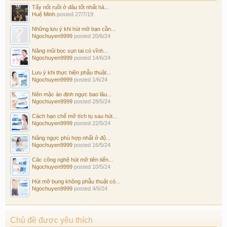
Tẩy nốt ruồi ở đâu tốt nhất hà...
Huệ Minh
posted
27/7/19
Những lưu ý khi hút mỡ bạn cần...
Ngochuyen9999
posted
20/6/24
Nâng mũi bọc sụn tai có vĩnh...
Ngochuyen9999
posted
14/6/24
Lưu ý khi thực hiện phẫu thuật...
Ngochuyen9999
posted
1/6/24
Nên mặc áo định ngực bao lâu...
Ngochuyen9999
posted
28/5/24
Cách hạn chế mỡ tích tụ sau hút...
Ngochuyen9999
posted
22/5/24
Nâng ngực phù hợp nhất ở độ...
Ngochuyen9999
posted
16/5/24
Các công nghệ hút mỡ tiên tiến...
Ngochuyen9999
posted
10/5/24
Hút mỡ bụng không phẫu thuật có...
Ngochuyen9999
posted
4/5/24
Chủ đề được yêu thích