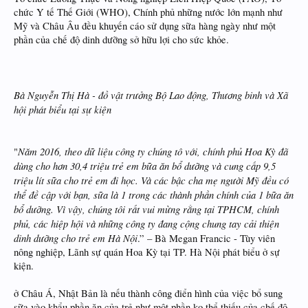
chức Y tế Thế Giới (WHO), Chính phủ những nước lớn mạnh như
Mỹ và Châu Âu đều khuyến cáo sử dụng sữa hàng ngày như một
phần của chế độ dinh dưỡng sở hữu lợi cho sức khỏe.
Bà Nguyễn Thị Hà - đồ vật trưởng Bộ Lao động, Thương binh và Xã
hội phát biểu tại sự kiện
Năm 2016, theo dữ liệu công ty chúng tô với, chính phủ Hoa Kỳ đã
"
dùng cho hơn 30,4 triệu trẻ em bữa ăn bổ dưỡng và cung cấp 9,5
triệu lít sữa cho trẻ em đi học. Và các bậc cha mẹ người Mỹ đều có
thể đề cập với bạn, sữa là 1 trong các thành phần chính của 1 bữa ăn
bổ dưỡng. Vì vậy, chúng tôi rất vui mừng rằng tại TPHCM, chính
phủ, các hiệp hội và những công ty đang cộng chung tay cải thiện
dinh dưỡng cho trẻ em Hà Nội
.” – Bà Megan Francic - Tùy viên
nông nghiệp, Lãnh sự quán Hoa Kỳ tại TP. Hà Nội phát biểu ở sự
kiện.
ở Châu Á, Nhật Bản là nếu thành công điển hình của việc bổ sung
sữa vào khẩu phần ăn của trẻ như một phần ko thể thiếu của chế độ