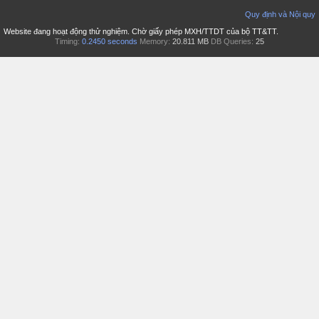
Quy định và Nội quy
Website đang hoạt động thử nghiệm. Chờ giấy phép MXH/TTDT của bộ TT&TT.
Timing:
0.2450 seconds
Memory:
20.811 MB
DB Queries:
25