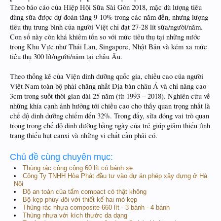
Theo báo cáo của Hiệp Hội Sữa Sài Gòn 2018, mặc dù lượng tiêu
dùng sữa được dự đoán tăng 9-10% trong các năm đến, nhưng lượng
tiêu thụ trung bình của người Việt chỉ đạt 27-28 lít sữa/người/năm.
Con số này còn khá khiêm tốn so với mức tiêu thụ tại những nước
trong Khu Vực như Thái Lan, Singapore, Nhật Bản và kém xa mức
tiêu thụ 300 lít/người/năm tại châu Âu.
Theo thống kê của Viện dinh dưỡng quốc gia, chiều cao của người
Việt Nam toàn bộ phải chăng nhất Địa bàn châu Á và chỉ nâng cao
3cm trong suốt thời gian dài 25 năm (từ 1993 – 2018). Nghiên cứu về
những khía cạnh ảnh hưởng tới chiều cao cho thấy quan trọng nhất là
chế độ dinh dưỡng chiếm đến 32%. Trong đấy, sữa đóng vai trò quan
trọng trong chế độ dinh dưỡng hằng ngày của trẻ giúp giảm thiểu tình
trạng thiếu hụt canxi và những vi chất cần phải có.
Chủ đề cùng chuyên mục:
Thùng rác công cộng 60 lít có bánh xe
Công Ty TNHH Hòa Phát đầu tư vào dự án phép xây dựng ở Hà
Nội
Độ an toàn của tấm compact có thật không
Bộ kẹp phuy đôi với thiết kế hai mỏ kẹp
Thùng rác nhựa composite 660 lít - 3 bánh - 4 bánh
Thùng nhựa với kích thước da dạng