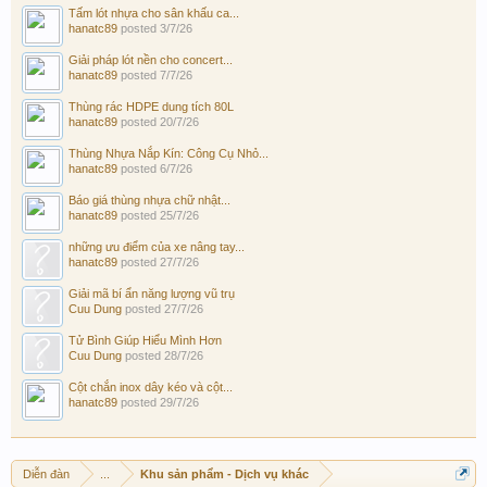
Tấm lót nhựa cho sân khấu ca...
hanatc89
posted
3/7/26
Giải pháp lót nền cho concert...
hanatc89
posted
7/7/26
Thùng rác HDPE dung tích 80L
hanatc89
posted
20/7/26
Thùng Nhựa Nắp Kín: Công Cụ Nhỏ...
hanatc89
posted
6/7/26
Báo giá thùng nhựa chữ nhật...
hanatc89
posted
25/7/26
những ưu điểm của xe nâng tay...
hanatc89
posted
27/7/26
Giải mã bí ẩn năng lượng vũ trụ
Cuu Dung
posted
27/7/26
Tử Bình Giúp Hiểu Mình Hơn
Cuu Dung
posted
28/7/26
Cột chắn inox dây kéo và cột...
hanatc89
posted
29/7/26
Diễn đàn
...
Khu sản phẩm - Dịch vụ khác