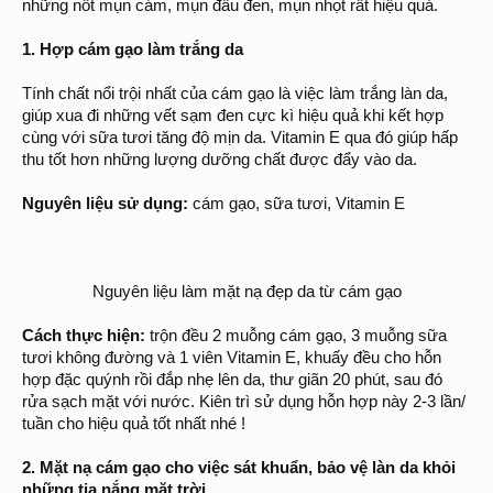
những nốt mụn cám, mụn đầu đen, mụn nhọt rất hiệu quả.
1. Hợp cám gạo làm trắng da
Tính chất nổi trội nhất của cám gạo là việc làm trắng làn da,
giúp xua đi những vết sạm đen cực kì hiệu quả khi kết hợp
cùng với sữa tươi tăng độ mịn da. Vitamin E qua đó giúp hấp
thu tốt hơn những lượng dưỡng chất được đẩy vào da.
Nguyên liệu sử dụng:
cám gạo, sữa tươi, Vitamin E
Nguyên liệu làm mặt nạ đẹp da từ cám gạo
Cách thực hiện:
trộn đều 2 muỗng cám gạo, 3 muỗng sữa
tươi không đường và 1 viên Vitamin E, khuấy đều cho hỗn
hợp đặc quýnh rồi đắp nhẹ lên da, thư giãn 20 phút, sau đó
rửa sạch mặt với nước. Kiên trì sử dụng hỗn hợp này 2-3 lần/
tuần cho hiệu quả tốt nhất nhé !
2. Mặt nạ cám gạo cho việc sát khuẩn, bảo vệ làn da khỏi
những tia nắng mặt trời