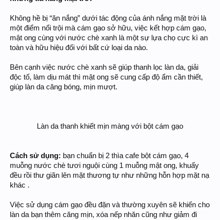
Không hề bị “ăn nắng” dưới tác động của ánh nắng mặt trời là
một điểm nổi trội mà cám gạo sở hữu, việc kết hợp cám gạo,
mật ong cùng với nước chè xanh là một sự lựa chọ cực kì an
toàn và hữu hiệu đối với bất cứ loại da nào.
Bên cạnh việc nước chè xanh sẽ giúp thanh lọc làn da, giải
độc tố, làm dịu mát thì mật ong sẽ cung cấp độ ẩm cần thiết,
giúp làn da căng bóng, mịn mượt.
Làn da thanh khiết mịn màng với bột cám gạo
Cách sử dụng:
bạn chuẩn bị 2 thìa cafe bột cám gạo, 4
muỗng nước chè tươi nguội cùng 1 muỗng mật ong, khuấy
đều rồi thư giãn lên mặt thương tự như những hỗn hợp mặt nạ
khác .
Việc sử dụng cám gạo đều đặn và thường xuyên sẽ khiến cho
làn da bạn thêm căng mịn, xóa nếp nhăn cũng như giảm đi