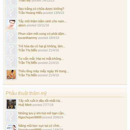
Thảo My
posted
14/12/23
Sẹo trắng có chữa được không?
Trần Hoàng Hiếu
posted
13/9/23
Tẩy môi thâm bẩm sinh cho nam...
alovn
posted
10/11/16
Phun xăm môi xong có phải dặm...
tuvanthammy
posted
18/4/16
Trẻ hóa da có hại gì không, làm...
Trần Thị Mến
posted
21/4/16
Tư vấn mắt: Hai mí mắt không...
Trần Thị Mến
posted
21/4/16
Thêu lông mày mấy ngày thì bong...
Trần Thị Mến
posted
21/4/16
Phẫu thuật thẩm mỹ
Tẩy nốt ruồi ở đâu tốt nhất hà...
Huệ Minh
posted
27/7/19
Những lưu ý khi hút mỡ bạn cần...
Ngochuyen9999
posted
20/6/24
Nâng mũi bọc sụn tai có vĩnh...
Ngochuyen9999
posted
14/6/24