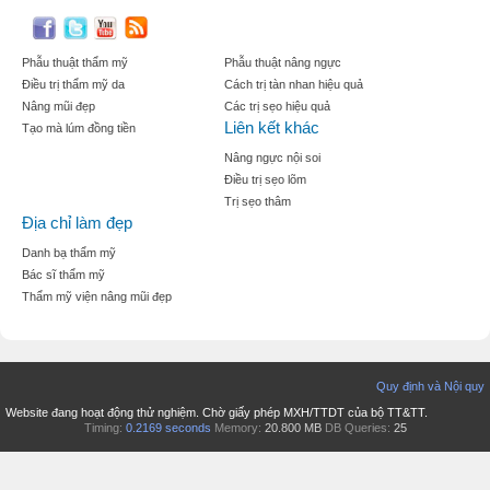
Phẫu thuật thẩm mỹ
Phẫu thuật nâng ngực
Điều trị thẩm mỹ da
Cách trị tàn nhan hiệu quả
Nâng mũi đẹp
Các trị sẹo hiệu quả
Liên kết khác
Tạo mà lúm đồng tiền
Nâng ngực nội soi
Điều trị sẹo lõm
Trị sẹo thâm
Địa chỉ làm đẹp
Danh bạ thẩm mỹ
Bác sĩ thẩm mỹ
Thẩm mỹ viện nâng mũi đẹp
Quy định và Nội quy
Website đang hoạt động thử nghiệm. Chờ giấy phép MXH/TTDT của bộ TT&TT.
Timing:
0.2169 seconds
Memory:
20.800 MB
DB Queries:
25