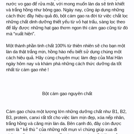
nước vo gạo để rửa mặt, với mong muốn làn da sẽ tinh khiết
và trắng hồng như bông gạo. Ngày nay, cũng áp dụng những
cách thức đầy hiệu quả đó, bột cám gạo ra đời từ việc chắt lọc
những chất dinh dưỡng thiết yếu từ vỏ hạt trấu, sàng lọc theo
để lấy được những hạt gạo thơm ngon thì cám gạo cũng từ đó
mà “xuất hiện”.
Một thành phần tinh chất 100% từ thiên nhiên sẽ cho bạn một
làn da thật trắng mịn, hồng hào nếu biết sử dụng chúng một
cách hiệu quả. Hãy cùng chuyên mục làm đẹp của Mai Hân
ngày hôm nay và khám phá những cách thức dưỡng da tốt
nhất từ cám gạo nhé !
Bột cám gạo nguyên chất
Cám gạo chứa một lượng lớn những dưỡng chất như B1, B2,
B3, protein, canxi rất tốt cho việc làm mịn đẹp, xóa nếp nhăn,
trắng hồng và căng mịn làn da. Bên cạnh đó, đây còn được
xem là “ kẻ thù ” của những nốt mụn vì chúng giúp xua đi