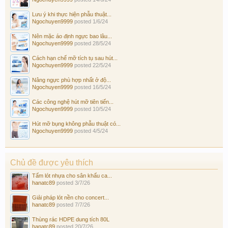
Lưu ý khi thực hiện phẫu thuật...
Ngochuyen9999
posted
1/6/24
Nên mặc áo định ngực bao lâu...
Ngochuyen9999
posted
28/5/24
Cách hạn chế mỡ tích tụ sau hút...
Ngochuyen9999
posted
22/5/24
Nâng ngực phù hợp nhất ở độ...
Ngochuyen9999
posted
16/5/24
Các công nghệ hút mỡ tiên tiến...
Ngochuyen9999
posted
10/5/24
Hút mỡ bụng không phẫu thuật có...
Ngochuyen9999
posted
4/5/24
Chủ đề được yêu thích
Tấm lót nhựa cho sân khấu ca...
hanatc89
posted
3/7/26
Giải pháp lót nền cho concert...
hanatc89
posted
7/7/26
Thùng rác HDPE dung tích 80L
hanatc89
posted
20/7/26