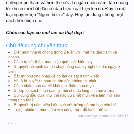
những mụn thâm và hơn thế nữa là ngăn chặn nám, tàn nhang
từ khi nó mới bắt đầu có dấu hiệu xuất hiện lên da. Đây là một
loại nguyên liệu “Ngon- bổ- rẻ” đấy. Hãy tận dụng chúng một
cách hữu hiệu nhé !
Chúc các bạn có một làn da thật đẹp !
Chủ đề cùng chuyên mục:
Diệt mụn nhanh chóng trong 2 tuần với mặt nạ đậu xanh và
chanh
Cách trị vết thâm mụn hiệu quả nhất hiện nay
Bí quyết hồi sinh làn da cháy nắng sau kỳ nghỉ hè dài ngày ở
biển
Bật mí phương pháp để có làn da sạch tinh khiết
Hé lộ bí quyết trị nám da tận gốc không tái phát
Cách chăm sóc da để không bị thâm sau mụn
Bí kíp lột sạch mụn cám ở mũi cho da láng mịn mượt mà
Sử dụng dầu dừa như thế nào vừa hết mụn vừa làm mờ sẹo
trong tích tắc?
Bí quyết trị nám siêu hiệu quả với trứng gà mà bạn nên biết
Tuyệt chiêu trị mụn cám với công thức dễ kiếm, dễ làm
Last edited by a moderator:
23/3/17
17/3/17