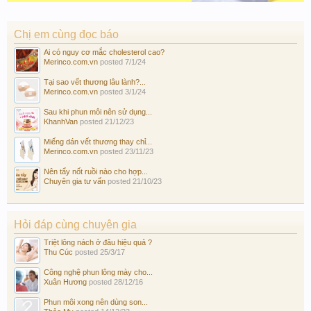
Chị em cùng đọc báo
Ai có nguy cơ mắc cholesterol cao?
Merinco.com.vn
posted
7/1/24
Tại sao vết thương lâu lành?...
Merinco.com.vn
posted
3/1/24
Sau khi phun môi nên sử dụng...
KhanhVan
posted
21/12/23
Miếng dán vết thương thay chỉ...
Merinco.com.vn
posted
23/11/23
Nên tẩy nốt ruồi nào cho hợp...
Chuyên gia tư vấn
posted
21/10/23
Hỏi đáp cùng chuyên gia
Triệt lông nách ở đâu hiệu quả ?
Thu Cúc
posted
25/3/17
Công nghệ phun lông mày cho...
Xuân Hương
posted
28/12/16
Phun môi xong nên dùng son...