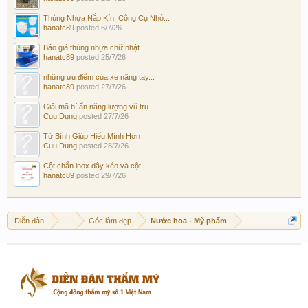
Thùng Nhựa Nắp Kín: Công Cụ Nhỏ...
hanatc89
posted
6/7/26
Báo giá thùng nhựa chữ nhật...
hanatc89
posted
25/7/26
những ưu điểm của xe nâng tay...
hanatc89
posted
27/7/26
Giải mã bí ẩn năng lượng vũ trụ
Cuu Dung
posted
27/7/26
Tử Bình Giúp Hiểu Mình Hơn
Cuu Dung
posted
28/7/26
Cột chắn inox dây kéo và cột...
hanatc89
posted
29/7/26
Diễn đàn
...
Góc làm đẹp
Nước hoa - Mỹ phẩm