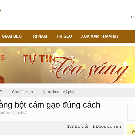
GIẢM BÉO
TRỊ NÁM
TRỊ SẸO
XÓA XĂM THẨM MỸ
P
Góc làm đẹp
Nước hoa - Mỹ phẩm
ằng bột cám gạo đúng cách
anGroup2
,
11/4/17
.
162 Bài viết
1 Được cảm ơn