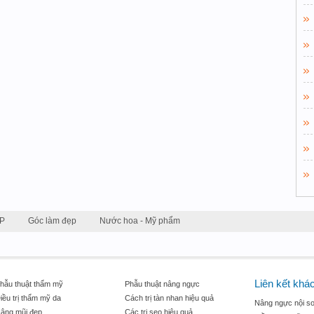
P
Góc làm đẹp
Nước hoa - Mỹ phẩm
Liên kết khá
hẫu thuật thẩm mỹ
Phẫu thuật nâng ngực
iều trị thẩm mỹ da
Cách trị tàn nhan hiệu quả
Nâng ngực nội so
âng mũi đẹp
Các trị sẹo hiệu quả