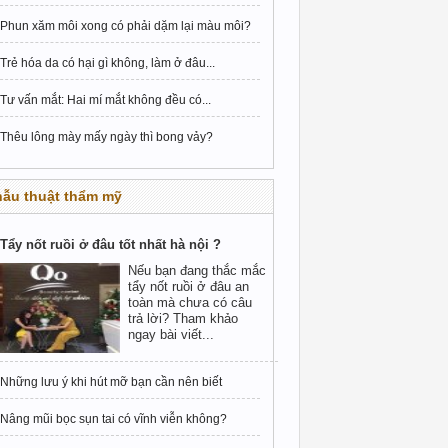
Phun xăm môi xong có phải dặm lại màu môi?
Trẻ hóa da có hại gì không, làm ở đâu...
Tư vấn mắt: Hai mí mắt không đều có...
Thêu lông mày mấy ngày thì bong vảy?
hẫu thuật thẩm mỹ
Tẩy nốt ruồi ở đâu tốt nhất hà nội ?
Nếu bạn đang thắc mắc
tẩy nốt ruồi ở đâu an
toàn mà chưa có câu
trả lời? Tham khảo
ngay bài viết...
Những lưu ý khi hút mỡ bạn cần nên biết
Nâng mũi bọc sụn tai có vĩnh viễn không?