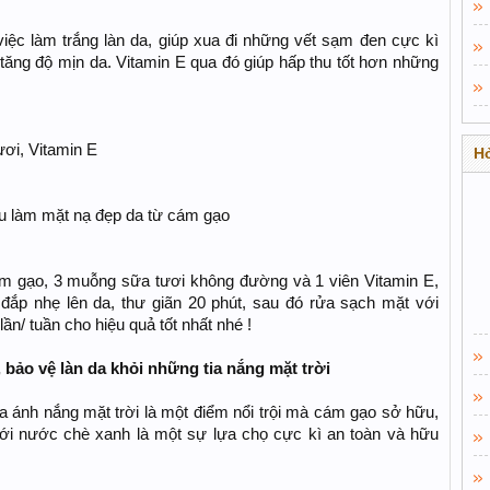
 việc làm trắng làn da, giúp xua đi những vết sạm đen cực kì
 tăng độ mịn da. Vitamin E qua đó giúp hấp thu tốt hơn những
ơi, Vitamin E
Hỏ
u làm mặt nạ đẹp da từ cám gạo
m gạo, 3 muỗng sữa tươi không đường và 1 viên Vitamin E,
đắp nhẹ lên da, thư giãn 20 phút, sau đó rửa sạch mặt với
ần/ tuần cho hiệu quả tốt nhất nhé !
 bảo vệ làn da khỏi những tia nắng mặt trời
a ánh nắng mặt trời là một điểm nổi trội mà cám gạo sở hữu,
ới nước chè xanh là một sự lựa chọ cực kì an toàn và hữu