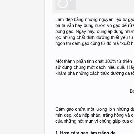
Làm đẹp bằng những nguyên liệu từ gạo 
bà ta vẫn hay dùng nước vo gạo để rửa
bông gạo. Ngày nay, cũng áp dụng những
lọc những chất dinh dưỡng thiết yếu từ
ngon thì cám gạo cũng từ đó mà “xuất hi
Một thành phần tinh chất 100% từ thiên 
sử dụng chúng một cách hiệu quả. H
khám phá những cách thức dưỡng da tốt
B
Cám gạo chứa một lượng lớn những dưỡn
mịn đẹp, xóa nếp nhăn, trắng hồng và c
của những nốt mụn vì chúng giúp xua đi
1. Hợp cám gạo làm trắng da