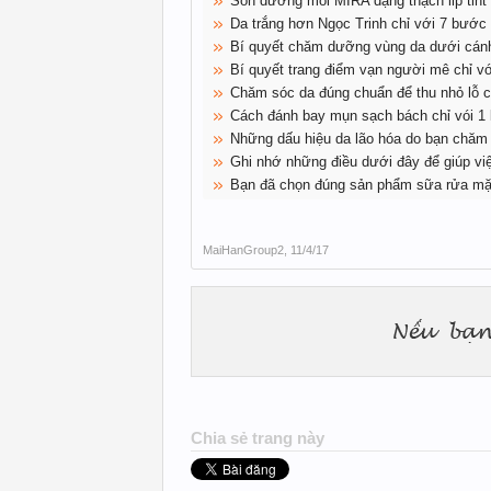
Son dưỡng môi MIRA dạng thạch lip tint 
Da trắng hơn Ngọc Trinh chỉ với 7 bước 
Bí quyết chăm dưỡng vùng da dưới cánh 
Bí quyết trang điểm vạn người mê chỉ vớ
Chăm sóc da đúng chuẩn để thu nhỏ lỗ c
Cách đánh bay mụn sạch bách chỉ vói 1 l
Những dấu hiệu da lão hóa do bạn chăm
Ghi nhớ những điều dưới đây để giúp việ
Bạn đã chọn đúng sản phẩm sữa rửa mặ
MaiHanGroup2
,
11/4/17
Chia sẻ trang này