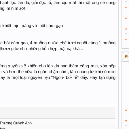
anh lọc làn da, giải độc tố, làm dịu mát thì mật ong sẽ cung
óng, mịn mượt.
h khiết mịn màng với bột cám gạo
afe bột cám gạo, 4 muỗng nước chè tươi nguội cùng 1 muỗng
t thương tự như những hỗn hợp mặt nạ khác.
P
ng xuyên sẽ khiến cho làn da bạn thêm căng mịn, xóa nếp
 và hơn thế nữa là ngăn chặn nám, tàn nhang từ khi nó mới
Đây là một loại nguyên liệu “Ngon- bổ- rẻ” đấy. Hãy tận dụng
ừ Trương Quỳnh Anh