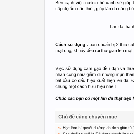
Bên cạnh việc nước chè xanh sẽ giúp th
cấp độ ẩm cần thiết, giúp làn da căng b
Làn da than
Cách sử dụng :
bạn chuẩn bị 2 thìa c
mật ong, khuấy đều rồi thư giãn lên mặ
Việc sử dụng cám gạo đều đặn và thườ
nhăn cũng như giảm đi những mụn thâm
bắt đầu có dấu hiệu xuất hiện lên da. 
chúng một cách hữu hiệu nhé !
Chúc các bạn có một làn da thật đẹp !
Chủ đề cùng chuyên mục
Học lỏm bí quyết dưỡng da đơn giản t