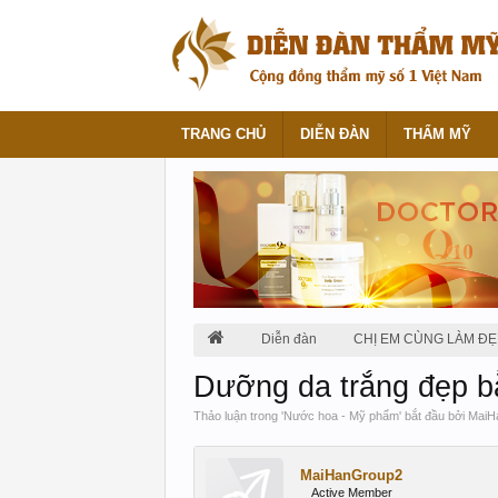
TRANG CHỦ
DIỄN ĐÀN
THẨM MỸ
Diễn đàn
CHỊ EM CÙNG LÀM ĐẸ
Dưỡng da trắng đẹp b
Thảo luận trong '
Nước hoa - Mỹ phẩm
' bắt đầu bởi
MaiH
MaiHanGroup2
Active Member