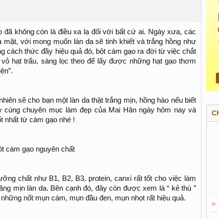
đã không còn là điều xa lạ đối với bất cứ ai. Ngày xưa, các
 mặt, với mong muốn làn da sẽ tinh khiết và trắng hồng như
 cách thức đầy hiệu quả đó, bột cám gạo ra đời từ việc chắt
 vỏ hạt trấu, sàng lọc theo để lấy được những hạt gạo thơm
ện”.
nhiên sẽ cho bạn một làn da thật trắng mịn, hồng hào nếu biết
ãy cùng chuyên mục làm đẹp của Mai Hân ngày hôm nay và
C
 nhất từ cám gạo nhé !
ột cám gạo nguyên chất
g chất như B1, B2, B3, protein, canxi rất tốt cho việc làm
ăng mịn làn da. Bên cạnh đó, đây còn được xem là “ kẻ thù ”
 những nốt mụn cám, mụn đầu đen, mụn nhọt rất hiệu quả.