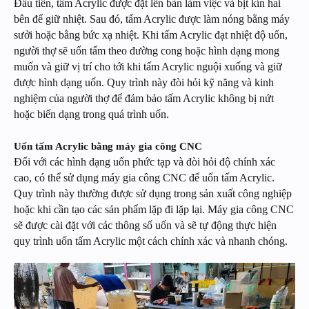
Đầu tiên, tấm Acrylic được đặt lên bàn làm việc và bịt kín hai
bên để giữ nhiệt. Sau đó, tấm Acrylic được làm nóng bằng máy
sưởi hoặc bằng bức xạ nhiệt. Khi tấm Acrylic đạt nhiệt độ uốn,
người thợ sẽ uốn tấm theo đường cong hoặc hình dạng mong
muốn và giữ vị trí cho tới khi tấm Acrylic nguội xuống và giữ
được hình dạng uốn. Quy trình này đòi hỏi kỹ năng và kinh
nghiệm của người thợ để đảm bảo tấm Acrylic không bị nứt
hoặc biến dạng trong quá trình uốn.
Uốn tấm Acrylic bằng máy gia công CNC
Đối với các hình dạng uốn phức tạp và đòi hỏi độ chính xác
cao, có thể sử dụng máy gia công CNC để uốn tấm Acrylic.
Quy trình này thường được sử dụng trong sản xuất công nghiệp
hoặc khi cần tạo các sản phẩm lặp đi lặp lại. Máy gia công CNC
sẽ được cài đặt với các thông số uốn và sẽ tự động thực hiện
quy trình uốn tấm Acrylic một cách chính xác và nhanh chóng.