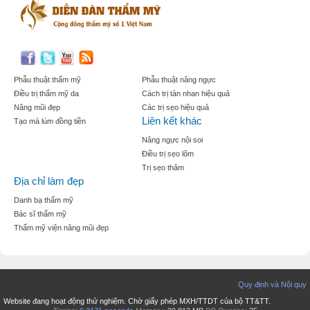
Phẫu thuật thẩm mỹ
Phẫu thuật nâng ngực
Điều trị thẩm mỹ da
Cách trị tàn nhan hiệu quả
Nâng mũi đẹp
Các trị sẹo hiệu quả
Liên kết khác
Tạo mà lúm đồng tiền
Nâng ngực nội soi
Điều trị sẹo lõm
Trị sẹo thâm
Địa chỉ làm đẹp
Danh bạ thẩm mỹ
Bác sĩ thẩm mỹ
Thẩm mỹ viện nâng mũi đẹp
Quy định và Nội quy
Website đang hoạt động thử nghiệm. Chờ giấy phép MXH/TTDT của bộ TT&TT.