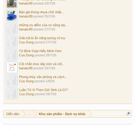
hanatc89
posted
20/7/26
Báo giá thùng nhựa chữ nhật...
hanatc89
posted
25/7/26
những ưu điểm của xe nâng tay...
hanatc89
posted
27/7/26
Giải mã bí ẩn năng lượng vũ trụ
Cuu Dung
posted
27/7/26
Tử Bình Giúp Hiểu Mình Hơn
Cuu Dung
posted
28/7/26
Cột chắn inox dây kéo và cột...
hanatc89
posted
29/7/26
Phong thủy văn phòng và cách...
Cuu Dung
posted
1/8/26
Luận Tử Vi Theo Giờ Sinh Là Gì?
Cuu Dung
posted
29/7/26
Diễn đàn
...
Khu sản phẩm - Dịch vụ khác