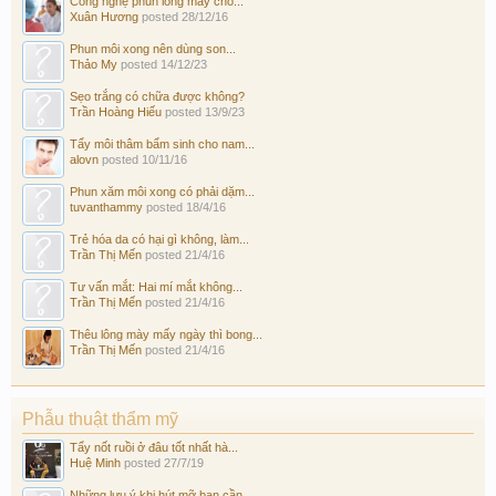
Công nghệ phun lông mày cho...
Xuân Hương
posted
28/12/16
Phun môi xong nên dùng son...
Thảo My
posted
14/12/23
Sẹo trắng có chữa được không?
Trần Hoàng Hiếu
posted
13/9/23
Tẩy môi thâm bẩm sinh cho nam...
alovn
posted
10/11/16
Phun xăm môi xong có phải dặm...
tuvanthammy
posted
18/4/16
Trẻ hóa da có hại gì không, làm...
Trần Thị Mến
posted
21/4/16
Tư vấn mắt: Hai mí mắt không...
Trần Thị Mến
posted
21/4/16
Thêu lông mày mấy ngày thì bong...
Trần Thị Mến
posted
21/4/16
Phẫu thuật thẩm mỹ
Tẩy nốt ruồi ở đâu tốt nhất hà...
Huệ Minh
posted
27/7/19
Những lưu ý khi hút mỡ bạn cần...