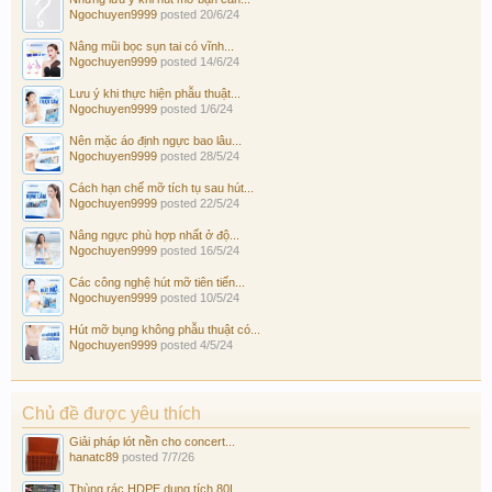
Ngochuyen9999
posted
20/6/24
Nâng mũi bọc sụn tai có vĩnh...
Ngochuyen9999
posted
14/6/24
Lưu ý khi thực hiện phẫu thuật...
Ngochuyen9999
posted
1/6/24
Nên mặc áo định ngực bao lâu...
Ngochuyen9999
posted
28/5/24
Cách hạn chế mỡ tích tụ sau hút...
Ngochuyen9999
posted
22/5/24
Nâng ngực phù hợp nhất ở độ...
Ngochuyen9999
posted
16/5/24
Các công nghệ hút mỡ tiên tiến...
Ngochuyen9999
posted
10/5/24
Hút mỡ bụng không phẫu thuật có...
Ngochuyen9999
posted
4/5/24
Chủ đề được yêu thích
Giải pháp lót nền cho concert...
hanatc89
posted
7/7/26
Thùng rác HDPE dung tích 80L