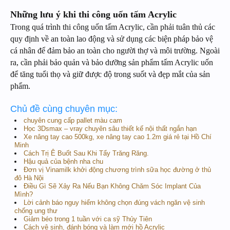
Những lưu ý khi thi công uốn tấm Acrylic
Trong quá trình thi công uốn tấm Acrylic, cần phải tuân thủ các
quy định về an toàn lao động và sử dụng các biện pháp bảo vệ
cá nhân để đảm bảo an toàn cho người thợ và môi trường. Ngoài
ra, cần phải bảo quản và bảo dưỡng sản phẩm tấm Acrylic uốn
để tăng tuổi thọ và giữ được độ trong suốt và đẹp mắt của sản
phẩm.
Chủ đề cùng chuyên mục:
chuyên cung cấp pallet màu cam
Học 3Dsmax – vray chuyên sâu thiết kế nội thất ngắn hạn
Xe nâng tay cao 500kg, xe nâng tay cao 1.2m giá rẻ tại Hồ Chí
Minh
Cách Trị Ê Buốt Sau Khi Tẩy Trăng Răng.
Hậu quả của bệnh nha chu
Đơn vị Vinamilk khởi động chương trình sữa học đường ở thủ
đô Hà Nội
Điều Gì Sẽ Xảy Ra Nếu Bạn Không Chăm Sóc Implant Của
Mình?
Lời cảnh báo nguy hiểm không chọn đúng vách ngăn vệ sinh
chống ung thư
Giảm béo trong 1 tuần với ca sỹ Thủy Tiên
Cách vệ sinh, đánh bóng và làm mới hồ Acrylic