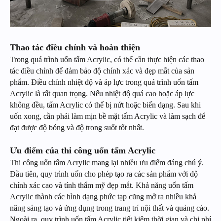
Thao tác điều chỉnh và hoàn thiện
Trong quá trình uốn tấm Acrylic, có thể cần thực hiện các thao
tác điều chỉnh để đảm bảo độ chính xác và đẹp mắt của sản
phẩm. Điều chỉnh nhiệt độ và áp lực trong quá trình uốn tấm
Acrylic là rất quan trọng. Nếu nhiệt độ quá cao hoặc áp lực
không đều, tấm Acrylic có thể bị nứt hoặc biến dạng. Sau khi
uốn xong, cần phải làm mịn bề mặt tấm Acrylic và làm sạch để
đạt được độ bóng và độ trong suốt tốt nhất.
Ưu điểm của thi công uốn tấm Acrylic
Thi công uốn tấm Acrylic mang lại nhiều ưu điểm đáng chú ý.
Đầu tiên, quy trình uốn cho phép tạo ra các sản phẩm với độ
chính xác cao và tính thẩm mỹ đẹp mắt. Khả năng uốn tấm
Acrylic thành các hình dạng phức tạp cũng mở ra nhiều khả
năng sáng tạo và ứng dụng trong trang trí nội thất và quảng cáo.
Ngoài ra, quy trình uốn tấm Acrylic tiết kiệm thời gian và chi phí