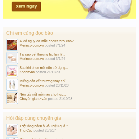
Chị em cùng đọc báo
Ai có nguy cơ mắc cholesterol cao?
Merinco.com.vn
posted
7/1/24
Tại sao vết thương lâu lành?...
Merinco.com.vn
posted
3/1/24
Sau khi phun môi nên sử dụng...
KhanhVan
posted
21/12/23
Miếng dán vết thương thay chỉ...
Merinco.com.vn
posted
23/11/23
Nên tẩy nốt ruồi nào cho hợp...
Chuyên gia tư vấn
posted
21/10/23
Hỏi đáp cùng chuyên gia
Triệt lông nách ở đâu hiệu quả ?
Thu Cúc
posted
25/3/17