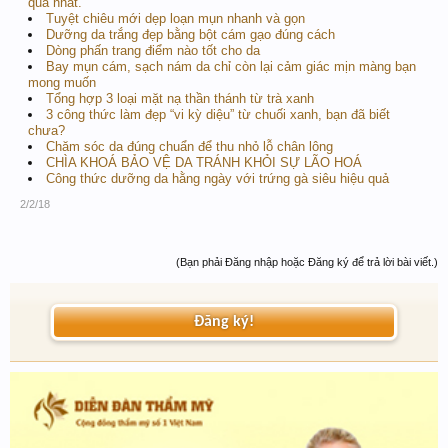
quả nhất.
Tuyệt chiêu mới dẹp loạn mụn nhanh và gọn
Dưỡng da trắng đẹp bằng bột cám gạo đúng cách
Dòng phấn trang điểm nào tốt cho da
Bay mụn cám, sạch nám da chỉ còn lại cảm giác mịn màng bạn
mong muốn
Tổng hợp 3 loại mặt nạ thần thánh từ trà xanh
3 công thức làm đẹp “vi kỳ diệu” từ chuối xanh, bạn đã biết
chưa?
Chăm sóc da đúng chuẩn để thu nhỏ lỗ chân lông
CHÌA KHOÁ BẢO VỆ DA TRÁNH KHỎI SỰ LÃO HOÁ
Công thức dưỡng da hằng ngày với trứng gà siêu hiệu quả
2/2/18
(Bạn phải Đăng nhập hoặc Đăng ký để trả lời bài viết.)
Đăng ký!