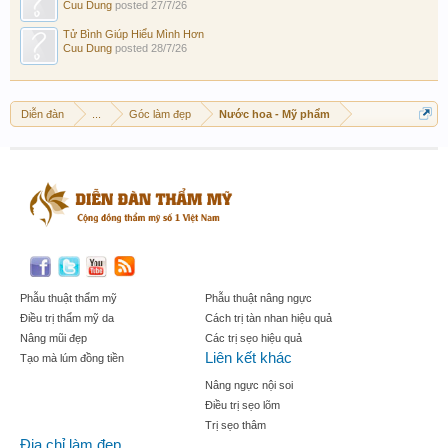
Cuu Dung
posted
27/7/26
Tử Bình Giúp Hiểu Mình Hơn
Cuu Dung
posted
28/7/26
Diễn đàn
...
Góc làm đẹp
Nước hoa - Mỹ phẩm
Phẫu thuật thẩm mỹ
Phẫu thuật nâng ngực
Điều trị thẩm mỹ da
Cách trị tàn nhan hiệu quả
Nâng mũi đẹp
Các trị sẹo hiệu quả
Liên kết khác
Tạo mà lúm đồng tiền
Nâng ngực nội soi
Điều trị sẹo lõm
Trị sẹo thâm
Địa chỉ làm đẹp