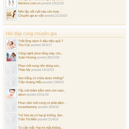
Merinco.com.vn
posted
23/11/23
Nên tẩy nốt ruồi nào cho hợp...
Chuyên gia tư vấn
posted
21/10/23
Hỏi đáp cùng chuyên gia
Triệt lông nách ở đâu hiệu quả ?
Thu Cúc
posted
25/3/17
Công nghệ phun lông mày cho...
Xuân Hương
posted
28/12/16
Phun môi xong nên dùng son...
Thảo My
posted
14/12/23
Sẹo trắng có chữa được không?
Trần Hoàng Hiếu
posted
13/9/23
Tẩy môi thâm bẩm sinh cho nam...
alovn
posted
10/11/16
Phun xăm môi xong có phải dặm...
tuvanthammy
posted
18/4/16
Trẻ hóa da có hại gì không, làm...
Trần Thị Mến
posted
21/4/16
Tư vấn mắt: Hai mí mắt không...