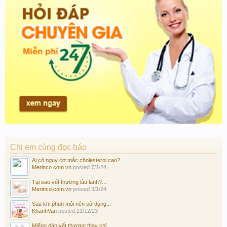
Chị em cùng đọc báo
Ai có nguy cơ mắc cholesterol cao?
Merinco.com.vn
posted
7/1/24
Tại sao vết thương lâu lành?...
Merinco.com.vn
posted
3/1/24
Sau khi phun môi nên sử dụng...
KhanhVan
posted
21/12/23
Miếng dán vết thương thay chỉ...