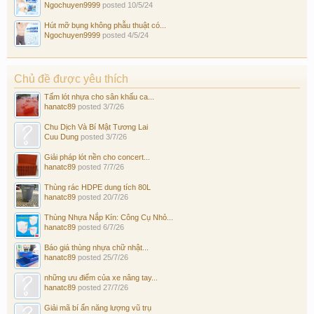
Ngochuyen9999
posted
10/5/24
Hút mỡ bụng không phẫu thuật có...
Ngochuyen9999
posted
4/5/24
Chủ đề được yêu thích
Tấm lót nhựa cho sân khấu ca...
hanatc89
posted
3/7/26
Chu Dịch Và Bí Mật Tương Lai
Cuu Dung
posted
3/7/26
Giải pháp lót nền cho concert...
hanatc89
posted
7/7/26
Thùng rác HDPE dung tích 80L
hanatc89
posted
20/7/26
Thùng Nhựa Nắp Kín: Công Cụ Nhỏ...
hanatc89
posted
6/7/26
Báo giá thùng nhựa chữ nhật...
hanatc89
posted
25/7/26
những ưu điểm của xe nâng tay...
hanatc89
posted
27/7/26
Giải mã bí ẩn năng lượng vũ trụ