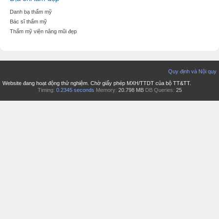
Danh bạ thẩm mỹ
Bác sĩ thẩm mỹ
Thẩm mỹ viện nâng mũi đẹp
Quy định và Nội quy
Website đang hoạt động thử nghiệm. Chờ giấy phép MXH/TTDT của bộ TT&TT.
Timing:
0.2345 seconds
Memory:
20.798 MB
DB Queries:
25