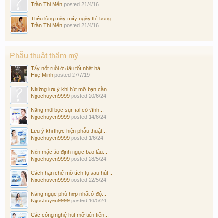
Trần Thị Mến
posted
21/4/16
Thêu lông mày mấy ngày thì bong...
Trần Thị Mến
posted
21/4/16
Phẫu thuật thẩm mỹ
Tẩy nốt ruồi ở đâu tốt nhất hà...
Huệ Minh
posted
27/7/19
Những lưu ý khi hút mỡ bạn cần...
Ngochuyen9999
posted
20/6/24
Nâng mũi bọc sụn tai có vĩnh...
Ngochuyen9999
posted
14/6/24
Lưu ý khi thực hiện phẫu thuật...
Ngochuyen9999
posted
1/6/24
Nên mặc áo định ngực bao lâu...
Ngochuyen9999
posted
28/5/24
Cách hạn chế mỡ tích tụ sau hút...
Ngochuyen9999
posted
22/5/24
Nâng ngực phù hợp nhất ở độ...
Ngochuyen9999
posted
16/5/24
Các công nghệ hút mỡ tiên tiến...