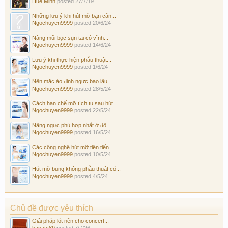
Huệ Minh
posted
27/7/19
Những lưu ý khi hút mỡ bạn cần...
Ngochuyen9999
posted
20/6/24
Nâng mũi bọc sụn tai có vĩnh...
Ngochuyen9999
posted
14/6/24
Lưu ý khi thực hiện phẫu thuật...
Ngochuyen9999
posted
1/6/24
Nên mặc áo định ngực bao lâu...
Ngochuyen9999
posted
28/5/24
Cách hạn chế mỡ tích tụ sau hút...
Ngochuyen9999
posted
22/5/24
Nâng ngực phù hợp nhất ở độ...
Ngochuyen9999
posted
16/5/24
Các công nghệ hút mỡ tiên tiến...
Ngochuyen9999
posted
10/5/24
Hút mỡ bụng không phẫu thuật có...
Ngochuyen9999
posted
4/5/24
Chủ đề được yêu thích
Giải pháp lót nền cho concert...
hanatc89
posted
7/7/26