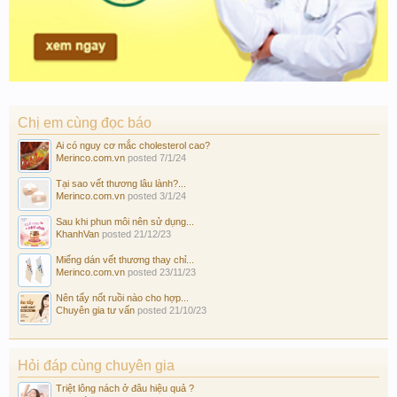
Chị em cùng đọc báo
Ai có nguy cơ mắc cholesterol cao?
Merinco.com.vn
posted
7/1/24
Tại sao vết thương lâu lành?...
Merinco.com.vn
posted
3/1/24
Sau khi phun môi nên sử dụng...
KhanhVan
posted
21/12/23
Miếng dán vết thương thay chỉ...
Merinco.com.vn
posted
23/11/23
Nên tẩy nốt ruồi nào cho hợp...
Chuyên gia tư vấn
posted
21/10/23
Hỏi đáp cùng chuyên gia
Triệt lông nách ở đâu hiệu quả ?