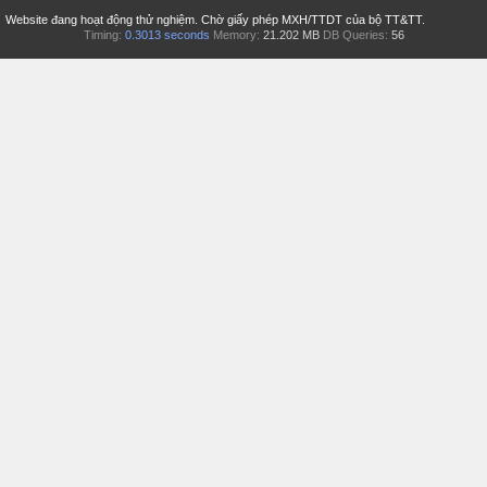
Website đang hoạt động thử nghiệm. Chờ giấy phép MXH/TTDT của bộ TT&TT.
Timing:
0.3013 seconds
Memory:
21.202 MB
DB Queries:
56