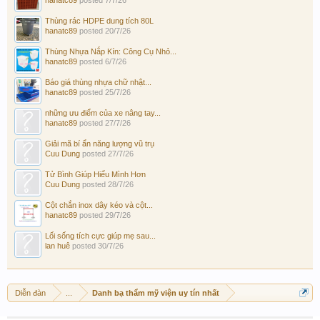
Thùng rác HDPE dung tích 80L
hanatc89
posted
20/7/26
Thùng Nhựa Nắp Kín: Công Cụ Nhỏ...
hanatc89
posted
6/7/26
Báo giá thùng nhựa chữ nhật...
hanatc89
posted
25/7/26
những ưu điểm của xe nâng tay...
hanatc89
posted
27/7/26
Giải mã bí ẩn năng lượng vũ trụ
Cuu Dung
posted
27/7/26
Tử Bình Giúp Hiểu Mình Hơn
Cuu Dung
posted
28/7/26
Cột chắn inox dây kéo và cột...
hanatc89
posted
29/7/26
Lối sống tích cực giúp mẹ sau...
lan huê
posted
30/7/26
Diễn đàn
...
Danh bạ thẩm mỹ viện uy tín nhất