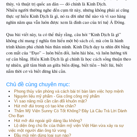
thủy, và thuật trị quốc an dân — đó chính là Kinh Dịch.
Nhiều người thường nghe đến cụm từ này, nhưng không phải ai cũng
thực sự hiểu Kinh Dịch là gì, nó ra đời như thế nào và vì sao hàng
nghìn năm qua vẫn luôn được xem là đỉnh cao của trí tuệ Á Đông.
Qua bài viết này, ta có thể thấy rằng, câu hỏi “Kinh Dịch là gì”
không chỉ mang ý nghĩa tìm hiểu một bộ sách cổ, mà còn là hành
trình khám phá chính bản thân mình. Kinh Dịch dạy ta nhìn đời bằng
con mắt của “Đạo” – luôn biến đổi, luôn hài hòa, và luôn hướng tới
sự cân bằng. Hiểu Kinh Dịch là gì chính là học cách sống thuận theo
tự nhiên, giữ tâm bình an giữa biến động, biết tiến – biết lùi, biết
nắm thời cơ và biết dừng khi cần.
Chủ đề cùng chuyên mục:
Phong thủy văn phòng và cách bài trí bàn làm việc hợp mệnh
Nguyên liệu mỹ phẩm - Gia công công mỹ phẩm
Vì sao nâng mũi cần cân đối khuôn mặt?
Hút mỡ đùi trong có tạo khe chân?
Thẩm Mỹ Viện Sunny Có Tốt Không? Đây Là Câu Trả Lời Dành
Cho Bạn
Hút mỡ đùi ngoài giữ dáng lâu không?
Lộ diện ông chủ 8x của thẩm mỹ viện Việt Hàn vừa xảy ra sự
việc một người đàn ông tử vong
Đầu mũi nên dùng loại sụn nào?