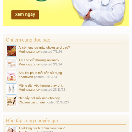
Chị em cùng đọc báo
Ai có nguy cơ mắc cholesterol cao?
Merinco.com.vn
posted
7/1/24
Tại sao vết thương lâu lành?...
Merinco.com.vn
posted
3/1/24
Sau khi phun môi nên sử dụng...
KhanhVan
posted
21/12/23
Miếng dán vết thương thay chỉ...
Merinco.com.vn
posted
23/11/23
Nên tẩy nốt ruồi nào cho hợp...
Chuyên gia tư vấn
posted
21/10/23
Hỏi đáp cùng chuyên gia
Triệt lông nách ở đâu hiệu quả ?