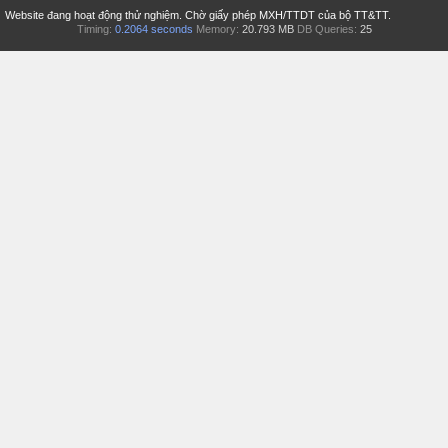
Website đang hoạt động thử nghiệm. Chờ giấy phép MXH/TTDT của bộ TT&TT.
Timing:
0.2064 seconds
Memory:
20.793 MB
DB Queries:
25