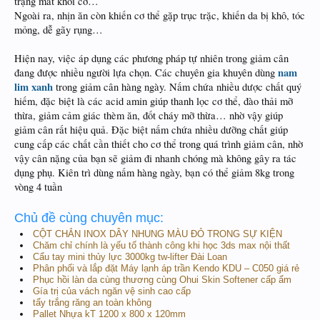
trạng mất khối cơ…
Ngoài ra, nhịn ăn còn khiến cơ thể gặp trục trặc, khiến da bị khô, tóc
mỏng, dễ gãy rụng…
Hiện nay, việc áp dụng các phương pháp tự nhiên trong giảm cân
nam
đang được nhiều người lựa chọn. Các chuyên gia khuyên dùng
lim xanh
trong giảm cân hàng ngày. Nấm chứa nhiều dược chất quý
hiếm, đặc biệt là các acid amin giúp thanh lọc cơ thể, đào thải mỡ
thừa, giảm cảm giác thèm ăn, đốt cháy mỡ thừa… nhờ vậy giúp
giảm cân rất hiệu quả. Đặc biệt nấm chứa nhiều dưỡng chất giúp
cung cấp các chất cần thiết cho cơ thể trong quá trình giảm cân, nhờ
vậy cân nặng của bạn sẽ giảm đi nhanh chóng mà không gây ra tác
dụng phụ. Kiên trì dùng nấm hàng ngày, bạn có thể giảm 8kg trong
vòng 4 tuần
Chủ đề cùng chuyên mục:
CỘT CHẮN INOX DÂY NHUNG MÀU ĐỎ TRONG SỰ KIỆN
Chăm chỉ chính là yếu tố thành công khi học 3ds max nội thất
Cẩu tay mini thủy lực 3000kg tw-lifter Đài Loan
Phân phối và lắp đặt Máy lạnh áp trần Kendo KDU – C050 giá rẻ
Phục hồi làn da cùng thương cùng Ohui Skin Softener cấp ẩm
Gía trị của vách ngăn vệ sinh cao cấp
tẩy trắng răng an toàn không
Pallet Nhựa kT 1200 x 800 x 120mm