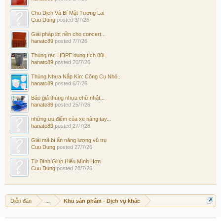
Chu Dịch Và Bí Mật Tương Lai
Cuu Dung
posted
3/7/26
Giải pháp lót nền cho concert...
hanatc89
posted
7/7/26
Thùng rác HDPE dung tích 80L
hanatc89
posted
20/7/26
Thùng Nhựa Nắp Kín: Công Cụ Nhỏ...
hanatc89
posted
6/7/26
Báo giá thùng nhựa chữ nhật...
hanatc89
posted
25/7/26
những ưu điểm của xe nâng tay...
hanatc89
posted
27/7/26
Giải mã bí ẩn năng lượng vũ trụ
Cuu Dung
posted
27/7/26
Tử Bình Giúp Hiểu Mình Hơn
Cuu Dung
posted
28/7/26
Diễn đàn
...
Khu sản phẩm - Dịch vụ khác