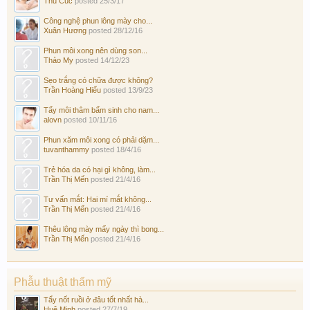
Thu Cúc
posted
25/3/17
Công nghệ phun lông mày cho...
Xuân Hương
posted
28/12/16
Phun môi xong nên dùng son...
Thảo My
posted
14/12/23
Sẹo trắng có chữa được không?
Trần Hoàng Hiếu
posted
13/9/23
Tẩy môi thâm bẩm sinh cho nam...
alovn
posted
10/11/16
Phun xăm môi xong có phải dặm...
tuvanthammy
posted
18/4/16
Trẻ hóa da có hại gì không, làm...
Trần Thị Mến
posted
21/4/16
Tư vấn mắt: Hai mí mắt không...
Trần Thị Mến
posted
21/4/16
Thêu lông mày mấy ngày thì bong...
Trần Thị Mến
posted
21/4/16
Phẫu thuật thẩm mỹ
Tẩy nốt ruồi ở đâu tốt nhất hà...
Huệ Minh
posted
27/7/19