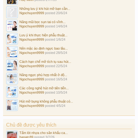
Những lưu ý khi hút mỡ bạn cần...
Ngochuyen9999
posted
20/6/24
Nâng mũi bọc sụn tai có vĩnh...
Ngochuyen9999
posted
14/6/24
Lưu ý khi thực hiện phẫu thuật...
Ngochuyen9999
posted
1/6/24
Nên mặc áo định ngực bao lâu...
Ngochuyen9999
posted
28/5/24
Cách hạn chế mỡ tích tụ sau hút...
Ngochuyen9999
posted
22/5/24
Nâng ngực phù hợp nhất ở độ...
Ngochuyen9999
posted
16/5/24
Các công nghệ hút mỡ tiên tiến...
Ngochuyen9999
posted
10/5/24
Hút mỡ bụng không phẫu thuật có...
Ngochuyen9999
posted
4/5/24
Chủ đề được yêu thích
Tấm lót nhựa cho sân khấu ca...
hanatc89
posted
3/7/26