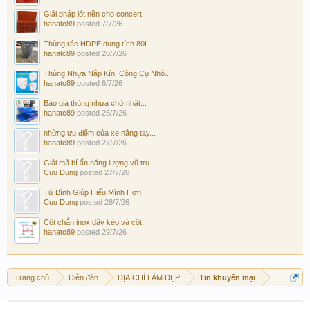
Giải pháp lót nền cho concert...
hanatc89
posted
7/7/26
Thùng rác HDPE dung tích 80L
hanatc89
posted
20/7/26
Thùng Nhựa Nắp Kín: Công Cụ Nhỏ...
hanatc89
posted
6/7/26
Báo giá thùng nhựa chữ nhật...
hanatc89
posted
25/7/26
những ưu điểm của xe nâng tay...
hanatc89
posted
27/7/26
Giải mã bí ẩn năng lượng vũ trụ
Cuu Dung
posted
27/7/26
Tử Bình Giúp Hiểu Mình Hơn
Cuu Dung
posted
28/7/26
Cột chắn inox dây kéo và cột...
hanatc89
posted
29/7/26
Trang chủ
Diễn đàn
ĐỊA CHỈ LÀM ĐẸP
Tin khuyến mại