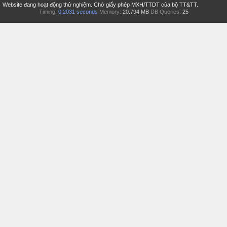
Website đang hoạt động thử nghiệm. Chờ giấy phép MXH/TTDT của bộ TT&TT.
Timing:
0.2031 seconds
Memory:
20.794 MB
DB Queries:
25