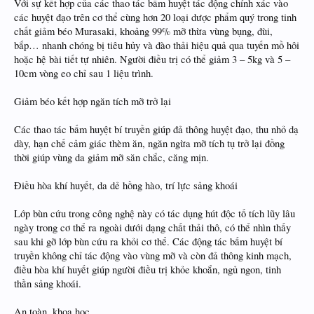
Với sự kết hợp của các thao tác bấm huyệt tác động chính xác vào
các huyệt đạo trên cơ thể cùng hơn 20 loại dược phẩm quý trong tinh
chất giảm béo Murasaki, khoảng 99% mỡ thừa vùng bụng, đùi,
bắp… nhanh chóng bị tiêu hủy và đào thải hiệu quả qua tuyến mồ hôi
hoặc hệ bài tiết tự nhiên. Người điều trị có thể giảm 3 – 5kg và 5 –
10cm vòng eo chỉ sau 1 liệu trình.
Giảm béo kết hợp ngăn tích mỡ trở lại
Các thao tác bấm huyệt bí truyền giúp đả thông huyệt đạo, thu nhỏ dạ
dày, hạn chế cảm giác thèm ăn, ngăn ngừa mỡ tích tụ trở lại đồng
thời giúp vùng da giảm mỡ săn chắc, căng mịn.
Điều hòa khí huyết, da dẻ hồng hào, trí lực sảng khoái
Lớp bùn cứu trong công nghệ này có tác dụng hút độc tố tích lũy lâu
ngày trong cơ thể ra ngoài dưới dạng chất thải thô, có thể nhìn thấy
sau khi gỡ lớp bùn cứu ra khỏi cơ thể. Các động tác bấm huyệt bí
truyền không chỉ tác động vào vùng mỡ và còn đả thông kinh mạch,
điều hòa khí huyết giúp người điều trị khỏe khoắn, ngủ ngon, tinh
thần sảng khoái.
An toàn, khoa học