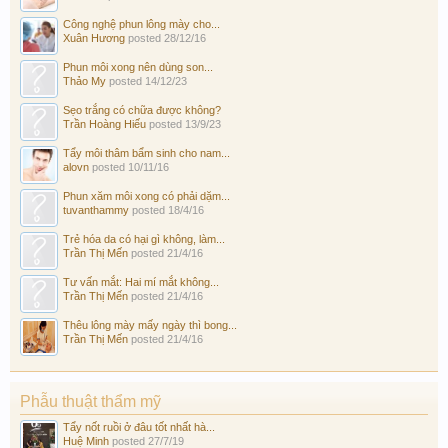
Công nghệ phun lông mày cho...
Xuân Hương
posted
28/12/16
Phun môi xong nên dùng son...
Thảo My
posted
14/12/23
Sẹo trắng có chữa được không?
Trần Hoàng Hiếu
posted
13/9/23
Tẩy môi thâm bẩm sinh cho nam...
alovn
posted
10/11/16
Phun xăm môi xong có phải dặm...
tuvanthammy
posted
18/4/16
Trẻ hóa da có hại gì không, làm...
Trần Thị Mến
posted
21/4/16
Tư vấn mắt: Hai mí mắt không...
Trần Thị Mến
posted
21/4/16
Thêu lông mày mấy ngày thì bong...
Trần Thị Mến
posted
21/4/16
Phẫu thuật thẩm mỹ
Tẩy nốt ruồi ở đâu tốt nhất hà...
Huệ Minh
posted
27/7/19