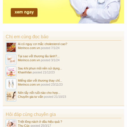
Chị em cùng đọc báo
Ai có nguy cơ mắc cholesterol cao?
Merinco.com.vn
posted
7/1/24
Tại sao vết thương lâu lành?...
Merinco.com.vn
posted
3/1/24
Sau khi phun môi nên sử dụng...
KhanhVan
posted
21/12/23
Miếng dán vết thương thay chỉ...
Merinco.com.vn
posted
23/11/23
Nên tẩy nốt ruồi nào cho hợp...
Chuyên gia tư vấn
posted
21/10/23
Hỏi đáp cùng chuyên gia
Triệt lông nách ở đâu hiệu quả ?
Thu Cúc
posted
25/3/17