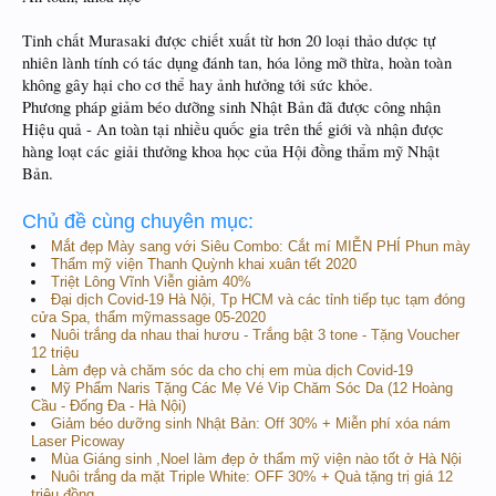
Tinh chất Murasaki được chiết xuất từ hơn 20 loại thảo dược tự
nhiên lành tính có tác dụng đánh tan, hóa lỏng mỡ thừa, hoàn toàn
không gây hại cho cơ thể hay ảnh hưởng tới sức khỏe.
Phương pháp giảm béo dưỡng sinh Nhật Bản đã được công nhận
Hiệu quả - An toàn tại nhiều quốc gia trên thế giới và nhận được
hàng loạt các giải thưởng khoa học của Hội đồng thẩm mỹ Nhật
Bản.
Chủ đề cùng chuyên mục:
Mắt đẹp Mày sang với Siêu Combo: Cắt mí MIỄN PHÍ Phun mày
Thẩm mỹ viện Thanh Quỳnh khai xuân tết 2020
Triệt Lông Vĩnh Viễn giảm 40%
Đại dịch Covid-19 Hà Nội, Tp HCM và các tỉnh tiếp tục tạm đóng
cửa Spa, thẩm mỹmassage 05-2020
Nuôi trắng da nhau thai hươu - Trắng bật 3 tone - Tặng Voucher
12 triệu
Làm đẹp và chăm sóc da cho chị em mùa dịch Covid-19
Mỹ Phẩm Naris Tặng Các Mẹ Vé Vip Chăm Sóc Da (12 Hoàng
Cầu - Đống Đa - Hà Nội)
Giảm béo dưỡng sinh Nhật Bản: Off 30% + Miễn phí xóa nám
Laser Picoway
Mùa Giáng sinh ,Noel làm đẹp ở thẩm mỹ viện nào tốt ở Hà Nội
Nuôi trắng da mặt Triple White: OFF 30% + Quà tặng trị giá 12
triệu đồng