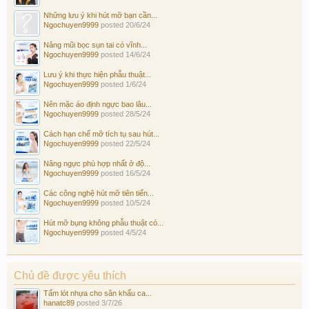
Những lưu ý khi hút mỡ bạn cần...
Ngochuyen9999
posted
20/6/24
Nâng mũi bọc sụn tai có vĩnh...
Ngochuyen9999
posted
14/6/24
Lưu ý khi thực hiện phẫu thuật...
Ngochuyen9999
posted
1/6/24
Nên mặc áo định ngực bao lâu...
Ngochuyen9999
posted
28/5/24
Cách hạn chế mỡ tích tụ sau hút...
Ngochuyen9999
posted
22/5/24
Nâng ngực phù hợp nhất ở độ...
Ngochuyen9999
posted
16/5/24
Các công nghệ hút mỡ tiên tiến...
Ngochuyen9999
posted
10/5/24
Hút mỡ bụng không phẫu thuật có...
Ngochuyen9999
posted
4/5/24
Chủ đề được yêu thích
Tấm lót nhựa cho sân khấu ca...
hanatc89
posted
3/7/26