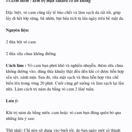
>>Xem thêm : kem trị mụn sakura có tốt không
Đặc biệt, vỏ cam cũng tẩy tế bào chết và làm sạch da rất tốt, giúp
lấy đi hết lớp sừng, bã nhờn, bụi bẩn tích tụ lâu ngày trên bề mặt da.
Nguyên liệu:
2 thìa bột vỏ cam
2 thìa sữa chua không đường
Cách làm :
Vỏ cam bạn phơi khô và nghiền nhuyễn, thêm sữa chua
không đường vào, dùng thìa khuấy thật đều đến khi có được hỗn hợp
sền sệt, sánh mịn. Sau đó, rửa mặt sạch và thoa hỗn hợp vừa chế
biến lên trong vòng 20 phút. Cuối cùng gỡ xuống và làm sạch lại lần
nữa. Làm cách trị nám da bằng vỏ cam 2 lần/ tuần.
Lưu ý:
Khi trị nám da bằng nước cam hoặc vỏ cam bạn đừng quên bỏ qua
những lưu ý sau:
Thứ nhất: Chỉ nên sử dụng vào buổi tối, do ban ngày một số thành