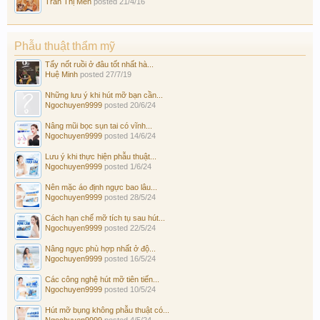
Trần Thị Mến
posted
21/4/16
Phẫu thuật thẩm mỹ
Tẩy nốt ruồi ở đâu tốt nhất hà...
Huệ Minh
posted
27/7/19
Những lưu ý khi hút mỡ bạn cần...
Ngochuyen9999
posted
20/6/24
Nâng mũi bọc sụn tai có vĩnh...
Ngochuyen9999
posted
14/6/24
Lưu ý khi thực hiện phẫu thuật...
Ngochuyen9999
posted
1/6/24
Nên mặc áo định ngực bao lâu...
Ngochuyen9999
posted
28/5/24
Cách hạn chế mỡ tích tụ sau hút...
Ngochuyen9999
posted
22/5/24
Nâng ngực phù hợp nhất ở độ...
Ngochuyen9999
posted
16/5/24
Các công nghệ hút mỡ tiên tiến...
Ngochuyen9999
posted
10/5/24
Hút mỡ bụng không phẫu thuật có...