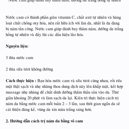
Nước cam có thành phần giàu vitamin C, chất axit tự nhiên và hàng
loạt chất chống oxy hóa, nên rất hữu ích với làn da, nhất là da đang
bị nám tấn công. Nước cam giúp đánh bay thâm nám, dưỡng da trắng
hồng tự nhiên và đẩy lùi các dấu hiệu lão hóa.
Nguyên liệu:
3 thìa nước cam
2 thìa sữa tươi không đường
Cách thực hiện :
Bạn hòa nước cam và sữa tươi cùng nhau, rồi rửa
mặt thật sạch và nhẹ nhàng thoa dung dịch này lên khắp mặt, kết hợp
massage nhẹ nhàng để chất dinh dưỡng thẩm thấu sâu vào da. Thư
giãn khoảng 20 phút và làm sạch da lại. Kiên trì thực hiện cách trị
nám da bằng nước cam mỗi tuần 2 – 3 lần, sau thời gian ngắn da sẽ
cải thiện đáng kể, vùng da xỉn màu trắng sáng hơn.
2. Hướng dẫn cách trị nám da bằng vỏ cam