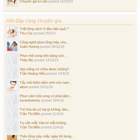
Chuyên gia tư vấn
posted
21/10/23
Hỏi đáp cùng chuyên gia
Triệt lông nách ở đâu hiệu quả ?
Thu Cúc
posted
25/3/17
Công nghệ phun lông mày cho...
Xuân Hương
posted
28/12/16
Phun môi xong nên dùng son...
Thảo My
posted
14/12/23
Sẹo trắng có chữa được không?
Trần Hoàng Hiếu
posted
13/9/23
Tẩy môi thâm bẩm sinh cho nam...
alovn
posted
10/11/16
Phun xăm môi xong có phải dặm...
tuvanthammy
posted
18/4/16
Trẻ hóa da có hại gì không, làm...
Trần Thị Mến
posted
21/4/16
Tư vấn mắt: Hai mí mắt không...
Trần Thị Mến
posted
21/4/16
Thêu lông mày mấy ngày thì bong...