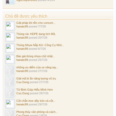
Ngochuyen9999
posted
4/5/24
Chủ đề được yêu thích
Giải pháp lót nền cho concert...
hanatc89
posted
7/7/26
Thùng rác HDPE dung tích 80L
hanatc89
posted
20/7/26
Thùng Nhựa Nắp Kín: Công Cụ Nhỏ...
hanatc89
posted
6/7/26
Báo giá thùng nhựa chữ nhật...
hanatc89
posted
25/7/26
những ưu điểm của xe nâng tay...
hanatc89
posted
27/7/26
Giải mã bí ẩn năng lượng vũ trụ
Cuu Dung
posted
27/7/26
Tử Bình Giúp Hiểu Mình Hơn
Cuu Dung
posted
28/7/26
Cột chắn inox dây kéo và cột...
hanatc89
posted
29/7/26
Phong thủy văn phòng và cách...
Cuu Dung
posted
1/8/26