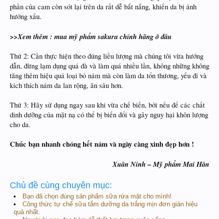
phần của cam còn sót lại trên da rất dễ bắt nắng, khiến da bị ảnh
hưởng xấu.
>>Xem thêm : mua mỹ phẩm sakura chính hãng ở đâu
Thứ 2: Cần thực hiện theo đúng liều lượng mà chúng tôi vừa hướng
dẫn, đừng lạm dụng quá đà và làm quá nhiều lần, không những không
tăng thêm hiệu quả loại bỏ nám mà còn làm da tổn thương, yếu đi và
kích thích nám da lan rộng, ăn sâu hơn.
Thứ 3: Hãy sử dụng ngay sau khi vừa chế biến, bởi nếu để các chất
dinh dưỡng của mặt nạ có thể bị biến đổi và gây nguy hại khôn lượng
cho da.
Chúc bạn nhanh chóng hết nám và ngày càng xinh đẹp hơn !
Xuân Ninh – Mỹ phẩm Mai Hân
Chủ đề cùng chuyên mục:
Bạn đã chọn đúng sản phẩm sữa rửa mặt cho mình!
Công thức tự chế sữa tắm dưỡng da trắng mịn đơn giản hiệu
quả nhất.