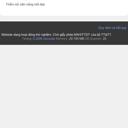
Thẩm mỹ viện nâng mũi đẹp
Quy định và Nội quy
Website đang hoạt động thử nghiệm. Chờ giấy phép MXH/TTDT của bộ TT&TT.
Timing:
0.2295 seconds
Memory:
20.799 MB
DB Queries:
25