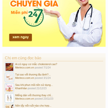
Chị em cùng đọc báo
Ai có nguy cơ mắc cholesterol cao?
Merinco.com.vn
posted
7/1/24
Tại sao vết thương lâu lành?...
Merinco.com.vn
posted
3/1/24
Sau khi phun môi nên sử dụng...
KhanhVan
posted
21/12/23
Miếng dán vết thương thay chỉ...
Merinco.com.vn
posted
23/11/23
Nên tẩy nốt ruồi nào cho hợp...