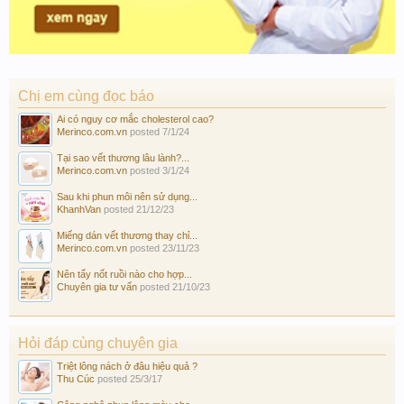
Chị em cùng đọc báo
Ai có nguy cơ mắc cholesterol cao?
Merinco.com.vn
posted
7/1/24
Tại sao vết thương lâu lành?...
Merinco.com.vn
posted
3/1/24
Sau khi phun môi nên sử dụng...
KhanhVan
posted
21/12/23
Miếng dán vết thương thay chỉ...
Merinco.com.vn
posted
23/11/23
Nên tẩy nốt ruồi nào cho hợp...
Chuyên gia tư vấn
posted
21/10/23
Hỏi đáp cùng chuyên gia
Triệt lông nách ở đâu hiệu quả ?
Thu Cúc
posted
25/3/17