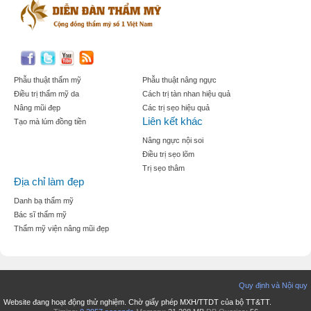
Phẫu thuật thẩm mỹ
Phẫu thuật nâng ngực
Điều trị thẩm mỹ da
Cách trị tàn nhan hiệu quả
Nâng mũi đẹp
Các trị sẹo hiệu quả
Liên kết khác
Tạo mà lúm đồng tiền
Nâng ngực nội soi
Điều trị sẹo lõm
Trị sẹo thâm
Địa chỉ làm đẹp
Danh bạ thẩm mỹ
Bác sĩ thẩm mỹ
Thẩm mỹ viện nâng mũi đẹp
Quy định và Nội quy
Website đang hoạt động thử nghiệm. Chờ giấy phép MXH/TTDT của bộ TT&TT.