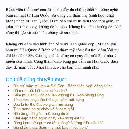
Bệnh viện thẩm mỹ còn đảm bảo đầy đủ những thiết bị, công nghệ
bấm mí mắt từ Hàn Quốc. Sử dụng chỉ thẩm mỹ (sinh học) chất
lượng nhập từ Hàn Quốc. Đảm bảo chỉ sẽ tự tiêu theo thời gian, an
toàn, nhanh chóng, không để lại sẹo. Không biến ảnh hưởng đến khả
năng thị lực và các biến chứng về sức khỏe.
Không chỉ đảm bảo hình ảnh bấm mí Hàn Quốc đẹp . Mà chi phí
bấm mí Hàn Quốc ở Bệnh viện thẩm mỹ còn siêu tiết kiệm.Với ưu
đãi lên đến 50%. Các bạn sẽ dễ dàng có ngay đôi mắt 2 mí như ý
muốn của mình. Cùng tham khảo bảng giá bấm mí Hàn Quốc dưới
đây, để nắm bắt cơ hội làm đẹp cho bản thân mình nhé.
Chủ đề cùng chuyên mục:
Địa chỉ bấm mí đẹp ở Sài Gòn - Bệnh viện Ngô Mộng Hùng
Bấm mí mắt hết bao nhiêu tiền?
Bấm mí Hàn Quốc có đẹp không| Bs. Ngô Mộng Hùng
Tổng hợp nhạc tập thể dục giảm mỡ bụng
Đâu là tư thế đạp xe giảm mỡ bụng
Tình trạng ngực chảy xệ ở nam giới
Nên ăn gì để giảm mỡ bụng dưới
Giải đáp: nâng ngực chảy xệ không đặt túi
Dùng kem nở ngực có tốt không? Những điều cần biết
Giá phẫu thuật thẩm mỹ mắt bao nhiêu tiền?