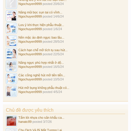
Ngochuyen9999
posted
20/6/24
Nâng mũi bọc sụn tai có vĩnh...
Ngochuyen9999
posted
14/6/24
Lưu ý khi thực hiện phẫu thuật...
Ngochuyen9999
posted
1/6/24
Nên mặc áo định ngực bao lâu...
Ngochuyen9999
posted
28/5/24
Cách hạn chế mỡ tích tụ sau hút...
Ngochuyen9999
posted
22/5/24
Nâng ngực phù hợp nhất ở độ...
Ngochuyen9999
posted
16/5/24
Các công nghệ hút mỡ tiên tiến...
Ngochuyen9999
posted
10/5/24
Hút mỡ bụng không phẫu thuật có...
Ngochuyen9999
posted
4/5/24
Chủ đề được yêu thích
Tấm lót nhựa cho sân khấu ca...
hanatc89
posted
3/7/26
Chu Dịch Và Bí Mật Tương Lai