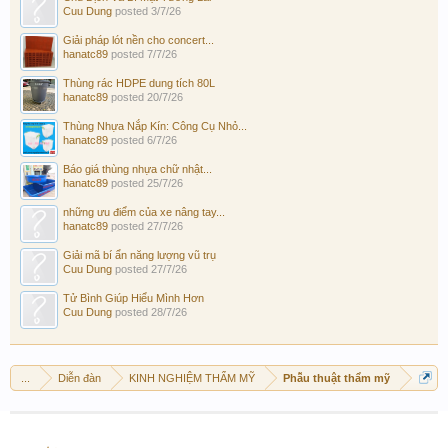
Cuu Dung
posted
3/7/26
Giải pháp lót nền cho concert...
hanatc89
posted
7/7/26
Thùng rác HDPE dung tích 80L
hanatc89
posted
20/7/26
Thùng Nhựa Nắp Kín: Công Cụ Nhỏ...
hanatc89
posted
6/7/26
Báo giá thùng nhựa chữ nhật...
hanatc89
posted
25/7/26
những ưu điểm của xe nâng tay...
hanatc89
posted
27/7/26
Giải mã bí ẩn năng lượng vũ trụ
Cuu Dung
posted
27/7/26
Tử Bình Giúp Hiểu Mình Hơn
Cuu Dung
posted
28/7/26
...
Diễn đàn
KINH NGHIỆM THẨM MỸ
Phẫu thuật thẩm mỹ