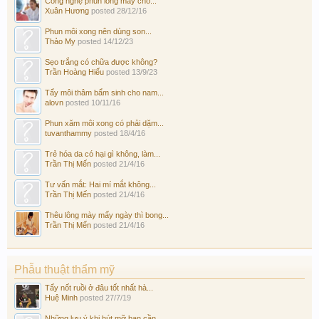
Công nghệ phun lông mày cho...
Xuân Hương
posted
28/12/16
Phun môi xong nên dùng son...
Thảo My
posted
14/12/23
Sẹo trắng có chữa được không?
Trần Hoàng Hiếu
posted
13/9/23
Tẩy môi thâm bẩm sinh cho nam...
alovn
posted
10/11/16
Phun xăm môi xong có phải dặm...
tuvanthammy
posted
18/4/16
Trẻ hóa da có hại gì không, làm...
Trần Thị Mến
posted
21/4/16
Tư vấn mắt: Hai mí mắt không...
Trần Thị Mến
posted
21/4/16
Thêu lông mày mấy ngày thì bong...
Trần Thị Mến
posted
21/4/16
Phẫu thuật thẩm mỹ
Tẩy nốt ruồi ở đâu tốt nhất hà...
Huệ Minh
posted
27/7/19
Những lưu ý khi hút mỡ bạn cần...