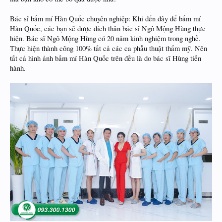
Bác sĩ bấm mí Hàn Quốc chuyên nghiệp: Khi đến đây để bấm mí
Hàn Quốc, các bạn sẽ được đích thân bác sĩ Ngô Mộng Hùng thực
hiện. Bác sĩ Ngô Mộng Hùng có 20 năm kinh nghiệm trong nghề.
Thực hiện thành công 100% tất cả các ca phẫu thuật thẩm mỹ. Nên
tất cả hình ảnh bấm mí Hàn Quốc trên đều là do bác sĩ Hùng tiến
hành.