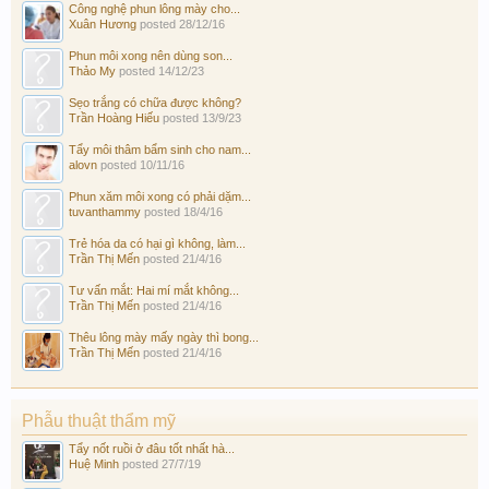
Công nghệ phun lông mày cho...
Xuân Hương
posted
28/12/16
Phun môi xong nên dùng son...
Thảo My
posted
14/12/23
Sẹo trắng có chữa được không?
Trần Hoàng Hiếu
posted
13/9/23
Tẩy môi thâm bẩm sinh cho nam...
alovn
posted
10/11/16
Phun xăm môi xong có phải dặm...
tuvanthammy
posted
18/4/16
Trẻ hóa da có hại gì không, làm...
Trần Thị Mến
posted
21/4/16
Tư vấn mắt: Hai mí mắt không...
Trần Thị Mến
posted
21/4/16
Thêu lông mày mấy ngày thì bong...
Trần Thị Mến
posted
21/4/16
Phẫu thuật thẩm mỹ
Tẩy nốt ruồi ở đâu tốt nhất hà...
Huệ Minh
posted
27/7/19