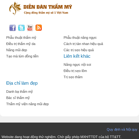
Phẫu thuật thẩm mỹ
Phẫu thuật nâng ngực
Điều trị thẩm mỹ da
Cách trị tàn nhan hiệu quả
Nâng mũi đẹp
Các trị sẹo hiệu quả
Liên kết khác
Tạo mà lúm đồng tiền
Nâng ngực nội soi
Điều trị sẹo lõm
Trị sẹo thâm
Địa chỉ làm đẹp
Danh bạ thẩm mỹ
Bác sĩ thẩm mỹ
Thẩm mỹ viện nâng mũi đẹp
Quy định và Nội quy
Website đang hoạt động thử nghiệm. Chờ giấy phép MXH/TTDT của bộ TT&TT.