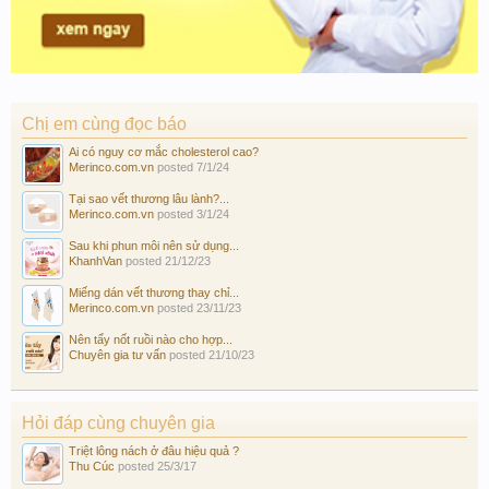
Chị em cùng đọc báo
Ai có nguy cơ mắc cholesterol cao?
Merinco.com.vn
posted
7/1/24
Tại sao vết thương lâu lành?...
Merinco.com.vn
posted
3/1/24
Sau khi phun môi nên sử dụng...
KhanhVan
posted
21/12/23
Miếng dán vết thương thay chỉ...
Merinco.com.vn
posted
23/11/23
Nên tẩy nốt ruồi nào cho hợp...
Chuyên gia tư vấn
posted
21/10/23
Hỏi đáp cùng chuyên gia
Triệt lông nách ở đâu hiệu quả ?
Thu Cúc
posted
25/3/17