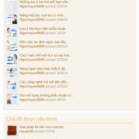
Những lưu ý khi hút mỡ bạn cần...
Ngochuyen9999
posted
20/6/24
Nâng mũi bọc sụn tai có vĩnh...
Ngochuyen9999
posted
14/6/24
Lưu ý khi thực hiện phẫu thuật...
Ngochuyen9999
posted
1/6/24
Nên mặc áo định ngực bao lâu...
Ngochuyen9999
posted
28/5/24
Cách hạn chế mỡ tích tụ sau hút...
Ngochuyen9999
posted
22/5/24
Nâng ngực phù hợp nhất ở độ...
Ngochuyen9999
posted
16/5/24
Các công nghệ hút mỡ tiên tiến...
Ngochuyen9999
posted
10/5/24
Hút mỡ bụng không phẫu thuật có...
Ngochuyen9999
posted
4/5/24
Chủ đề được yêu thích
Giải pháp lót nền cho concert...
hanatc89
posted
7/7/26