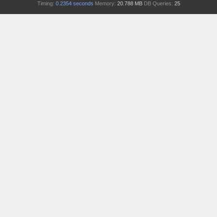
Timing:
0.2354 seconds
Memory:
20.788 MB
DB Queries:
25