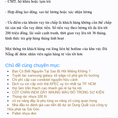
- CMT, hộ khẩu hoặc tạm trú
- Hợp đồng lao động, sao kê lương hoặc xác nhận lương
- Ưu điểm của khoản vay tín chấp là khách hàng không cần thế chấp
tài sản mà vẫn vay được tiền. Số tiền vay theo lương tối đa lên tới
200 triệu đồng, lãi suất cạnh tranh, thời gian vay lên tới 36 tháng,
hình thức trả góp hàng tháng linh hoạt
Mọi thông tin khách hàng vui lòng liên hệ hotline của khu vực Đà
Nẵng để được nhân viên ngân hàng tư vấn tốt hơn
Chủ đề cùng chuyên mục:
Bạn Có Biết Nguyên Tại Sao Bị Hôi Miệng Không ?
Tuyệt tác samsung galaxy s6 edge cũ phá giá thị trường
Chi phí cấp cao condotel nguyễn hữu cảnh
Dịch vụ xin cấp mới thẻ APEC uy tín nhất tại TP. HCM
thợ làm trần thạch cao nhanh giá rẻ tại hà nội
CỘT CHẮN INOX DÂY NHUNG MÀU ĐỎ TRONG SỰ KIỆN
Thùng rác nhựa 100 lít
vỏ xe nâng đây là phụ tùng xe nâng vô cùng quan trọng
Nhà đầu tư đánh giá cao tiến độ dự án Dung Quất của công ty
Hòa phát tại Sài Gòn
Pallet nhựa đen