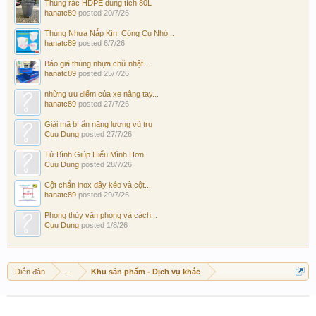
Thùng rác HDPE dung tích 80L
hanatc89
posted
20/7/26
Thùng Nhựa Nắp Kín: Công Cụ Nhỏ...
hanatc89
posted
6/7/26
Báo giá thùng nhựa chữ nhật...
hanatc89
posted
25/7/26
những ưu điểm của xe nâng tay...
hanatc89
posted
27/7/26
Giải mã bí ẩn năng lượng vũ trụ
Cuu Dung
posted
27/7/26
Tử Bình Giúp Hiểu Mình Hơn
Cuu Dung
posted
28/7/26
Cột chắn inox dây kéo và cột...
hanatc89
posted
29/7/26
Phong thủy văn phòng và cách...
Cuu Dung
posted
1/8/26
Diễn đàn
...
Khu sản phẩm - Dịch vụ khác