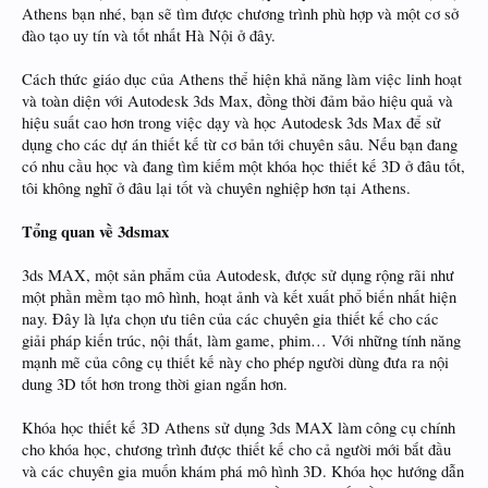
Athens bạn nhé, bạn sẽ tìm được chương trình phù hợp và một cơ sở
đào tạo uy tín và tốt nhất Hà Nội ở đây.
Cách thức giáo dục của Athens thể hiện khả năng làm việc linh hoạt
và toàn diện với Autodesk 3ds Max, đồng thời đảm bảo hiệu quả và
hiệu suất cao hơn trong việc dạy và học Autodesk 3ds Max để sử
dụng cho các dự án thiết kế từ cơ bản tới chuyên sâu. Nếu bạn đang
có nhu cầu học và đang tìm kiếm một khóa học thiết kế 3D ở đâu tốt,
tôi không nghĩ ở đâu lại tốt và chuyên nghiệp hơn tại Athens.
Tổng quan về 3dsmax
3ds MAX, một sản phẩm của Autodesk, được sử dụng rộng rãi như
một phần mềm tạo mô hình, hoạt ảnh và kết xuất phổ biến nhất hiện
nay. Đây là lựa chọn ưu tiên của các chuyên gia thiết kế cho các
giải pháp kiến trúc, nội thất, làm game, phim… Với những tính năng
mạnh mẽ của công cụ thiết kế này cho phép người dùng đưa ra nội
dung 3D tốt hơn trong thời gian ngắn hơn.
Khóa học thiết kế 3D Athens sử dụng 3ds MAX làm công cụ chính
cho khóa học, chương trình được thiết kế cho cả người mới bắt đầu
và các chuyên gia muốn khám phá mô hình 3D. Khóa học hướng dẫn