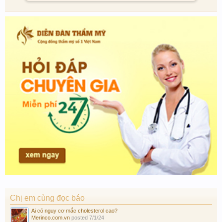
Chị em cùng đọc báo
Ai có nguy cơ mắc cholesterol cao?
Merinco.com.vn
posted
7/1/24