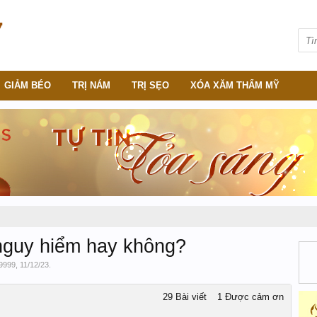
GIẢM BÉO
TRỊ NÁM
TRỊ SẸO
XÓA XĂM THẨM MỸ
nguy hiểm hay không?
9999
,
11/12/23
.
29 Bài viết
1 Được cảm ơn