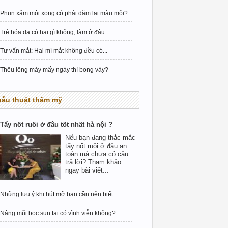
Phun xăm môi xong có phải dặm lại màu môi?
Trẻ hóa da có hại gì không, làm ở đâu...
Tư vấn mắt: Hai mí mắt không đều có...
Thêu lông mày mấy ngày thì bong vảy?
hẫu thuật thẩm mỹ
Tẩy nốt ruồi ở đâu tốt nhất hà nội ?
Nếu bạn đang thắc mắc
tẩy nốt ruồi ở đâu an
toàn mà chưa có câu
trả lời? Tham khảo
ngay bài viết...
Những lưu ý khi hút mỡ bạn cần nên biết
Nâng mũi bọc sụn tai có vĩnh viễn không?