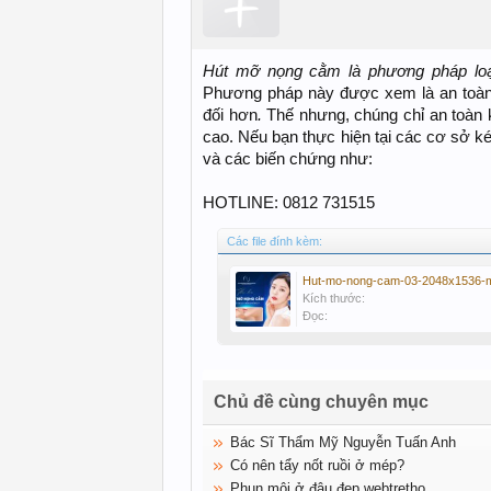
Hút mỡ nọng cằm là phương pháp loạ
Phương pháp này được xem là an toàn 
đối hơn
.
Thế nhưng, chúng chỉ an toàn k
cao. Nếu bạn thực hiện tại các cơ sở ké
và các biến chứng như:
HOTLINE: 0812 731515
Các file đính kèm:
Hut-mo-nong-cam-03-2048x1536-m
Kích thước:
Đọc:
Chủ đề cùng chuyên mục
Bác Sĩ Thẩm Mỹ Nguyễn Tuấn Anh
Có nên tẩy nốt ruồi ở mép?
Phun môi ở đâu đẹp webtretho