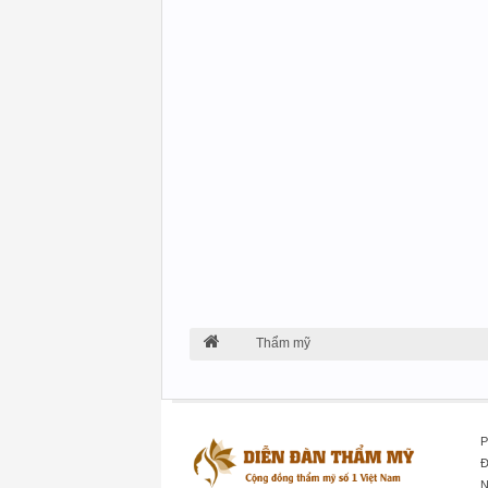
Thẩm mỹ
P
Đ
N