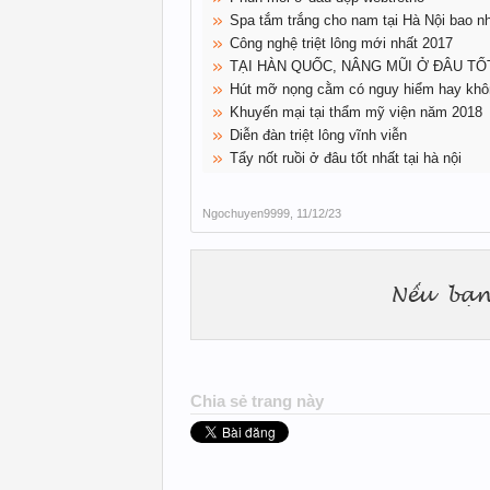
Spa tắm trắng cho nam tại Hà Nội bao nh
Công nghệ triệt lông mới nhất 2017
TẠI HÀN QUỐC, NÂNG MŨI Ở ĐÂU TỐ
Hút mỡ nọng cằm có nguy hiểm hay kh
Khuyến mại tại thẩm mỹ viện năm 2018
Diễn đàn triệt lông vĩnh viễn
Tẩy nốt ruồi ở đâu tốt nhất tại hà nội
Ngochuyen9999
,
11/12/23
Chia sẻ trang này