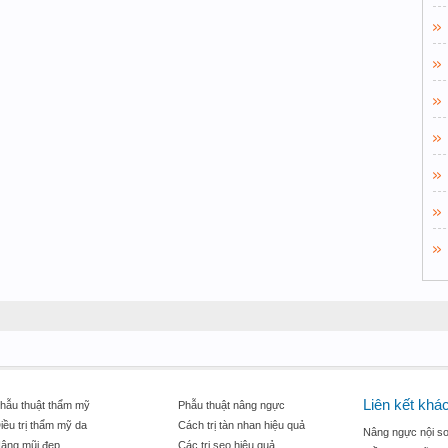
Liên kết khá
hẫu thuật thẩm mỹ
Phẫu thuật nâng ngực
iều trị thẩm mỹ da
Cách trị tàn nhan hiệu quả
Nâng ngực nội so
âng mũi đẹp
Các trị sẹo hiệu quả