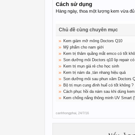
Cách sử dụng
Hàng ngày, thoa một lượng kem vừa đủ lê
Chủ đề cùng chuyên mục
Kem giảm mỡ mông Doctors Q10
Mỹ phẩm cho nam giới
Kem trị thâm quầng mắt emco có tốt kh
Son dưỡng môi Doctors q10 lip repair có
Kem trị mụn giá rẻ cho học sinh
Kem trị nám da ,tàn nhang hiệu quả
Son dưỡng môi sau phun xăm Doctors 
Bộ trị mụn cung đình huế có tốt không ?
Cách phục hồi da nám sau khi dùng kem 
Kem chống nắng thông minh UV Smart 
canhhongphai
,
24/7/16