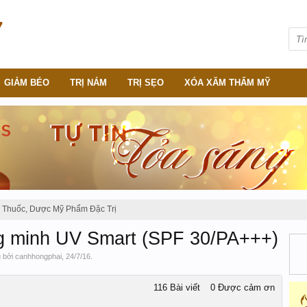
GIẢM BÉO
TRỊ NÁM
TRỊ SẸO
XÓA XĂM THẨM MỸ
Thuốc, Dược Mỹ Phẩm Đặc Trị
g minh UV Smart (SPF 30/PA+++)
u bởi
canhhongphai
,
24/7/16
.
116 Bài viết
0 Được cảm ơn