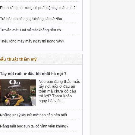
Phun xăm môi xong có phải dặm lại màu môi?
Trẻ hóa da có hại gì không, làm ở đâu...
Tư vấn mắt: Hai mí mắt không đều có...
Thêu lông mày mấy ngày thì bong vảy?
hẫu thuật thẩm mỹ
Tẩy nốt ruồi ở đâu tốt nhất hà nội ?
Nếu bạn đang thắc mắc
tẩy nốt ruồi ở đâu an
toàn mà chưa có câu
trả lời? Tham khảo
ngay bài viết...
Những lưu ý khi hút mỡ bạn cần nên biết
Nâng mũi bọc sụn tai có vĩnh viễn không?