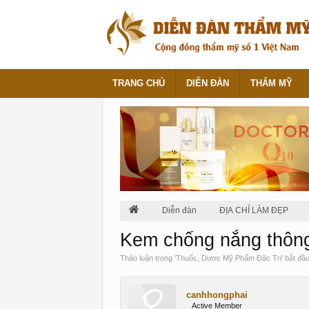
TRANG CHỦ
DIỄN ĐÀN
THẨM MỸ
Diễn đàn
ĐỊA CHỈ LÀM ĐẸP
Kem chống nắng thôn
Thảo luận trong '
Thuốc, Dược Mỹ Phẩm Đặc Trị
' bắt đầ
canhhongphai
Active Member