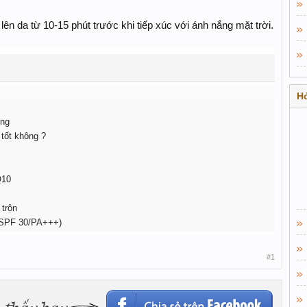
n da từ 10-15 phút trước khi tiếp xúc với ánh nắng mặt trời.
Hỏ
ông
 tốt không ?
Q10
trộn
(SPF 30/PA+++)
#1