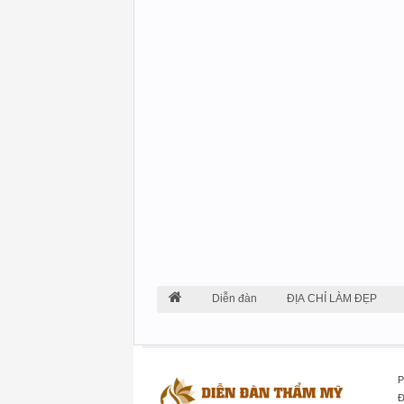
Diễn đàn
ĐỊA CHỈ LÀM ĐẸP
P
Đ