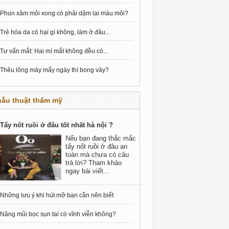
Phun xăm môi xong có phải dặm lại màu môi?
Trẻ hóa da có hại gì không, làm ở đâu...
Tư vấn mắt: Hai mí mắt không đều có...
Thêu lông mày mấy ngày thì bong vảy?
hẫu thuật thẩm mỹ
Tẩy nốt ruồi ở đâu tốt nhất hà nội ?
Nếu bạn đang thắc mắc
tẩy nốt ruồi ở đâu an
toàn mà chưa có câu
trả lời? Tham khảo
ngay bài viết...
Những lưu ý khi hút mỡ bạn cần nên biết
Nâng mũi bọc sụn tai có vĩnh viễn không?