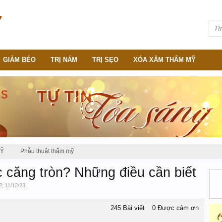
GIẢM BÉO
TRỊ NÁM
TRỊ SẸO
XÓA XĂM THẨM MỸ
MỸ
Phẫu thuật thẩm mỹ
 căng tròn? Những điều cần biết
2
,
11/12/23
.
245 Bài viết
0 Được cảm ơn