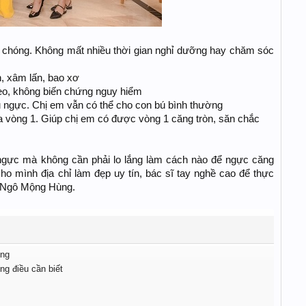
h chóng. Không mất nhiều thời gian nghỉ dưỡng hay chăm sóc
h, xâm lấn, bao xơ
sẹo, không biến chứng nguy hiểm
u ngực. Chị em vẫn có thể cho con bú bình thường
ủa vòng 1. Giúp chị em có được vòng 1 căng tròn, săn chắc
 ngực mà không cần phải lo lắng làm cách nào để ngực căng
cho mình địa chỉ làm đẹp uy tín, bác sĩ tay nghề cao để thực
ỹ Ngô Mộng Hùng.
ông
ng điều cần biết