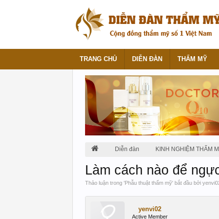
TRANG CHỦ
DIỄN ĐÀN
THẨM MỸ
Diễn đàn
KINH NGHIỆM THẨM 
Làm cách nào để ngực
Thảo luận trong '
Phẫu thuật thẩm mỹ
' bắt đầu bởi
yenvi0
yenvi02
Active Member