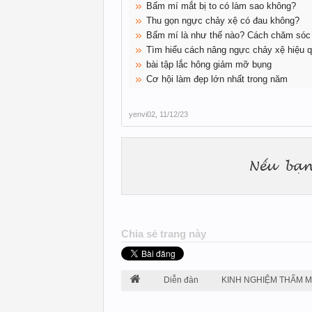
Bấm mí mắt bị to có làm sao không?
Thu gọn ngực chảy xệ có đau không?
Bấm mí là như thế nào? Cách chăm sóc 
Tìm hiểu cách nâng ngực chảy xệ hiệu 
bài tập lắc hông giảm mỡ bụng
Cơ hội làm đẹp lớn nhất trong năm
yenvi02
,
11/12/23
Chia sẻ trang này
Diễn đàn
KINH NGHIỆM THẨM 