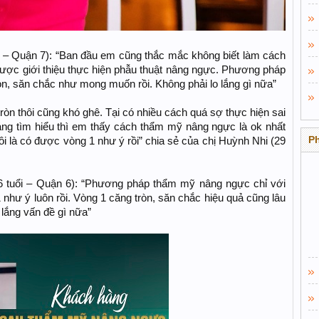
ổi – Quận 7): “Ban đầu em cũng thắc mắc không biết làm cách
ược giới thiệu thực hiện phẫu thuật nâng ngực. Phương pháp
òn, săn chắc như mong muốn rồi. Không phải lo lắng gì nữa”
òn thôi cũng khó ghê. Tại có nhiều cách quá sợ thực hiện sai
áng tìm hiểu thì em thấy cách thẩm mỹ nâng ngực là ok nhất
P
ôi là có được vòng 1 như ý rồi” chia sẻ của chị Huỳnh Nhi (29
6 tuổi – Quận 6): “Phương pháp thẩm mỹ nâng ngực chỉ với
 như ý luôn rồi. Vòng 1 căng tròn, săn chắc hiệu quả cũng lâu
 lắng vấn đề gì nữa”