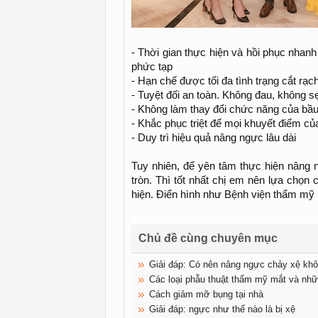
- Thời gian thực hiện và hồi phục nhan
phức tạp
- Hạn chế được tối đa tình trạng cắt rạc
- Tuyệt đối an toàn. Không đau, không 
- Không làm thay đổi chức năng của bầ
- Khắc phục triệt để mọi khuyết điểm c
- Duy trì hiệu quả nâng ngực lâu dài
Tuy nhiên, để yên tâm thực hiện nâng
tròn. Thì tốt nhất chị em nên lựa chọn 
hiện. Điển hình như Bệnh viện thẩm m
Chủ đề cùng chuyên mục
Giải đáp: Có nên nâng ngực chảy xệ kh
Các loại phẫu thuật thẩm mỹ mắt và nhữ
Cách giảm mỡ bụng tại nhà
Giải đáp: ngực như thế nào là bị xệ